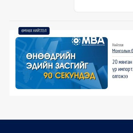
ӨМНӨХ НИЙТЛЭЛ
Нийтлэл
Монголын 
20 мянган
үр импорт
олгожээ