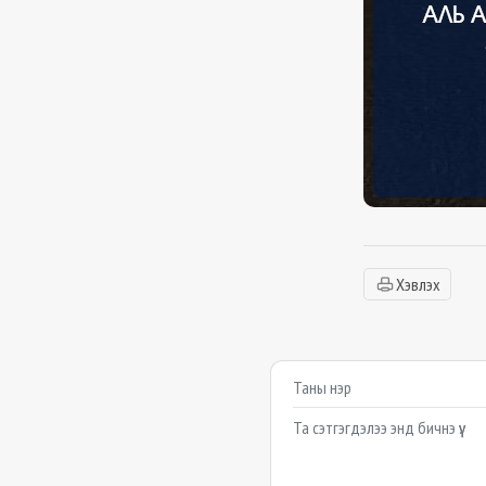
Хэвлэх
Сэтгэгдэл бичих
Example textarea