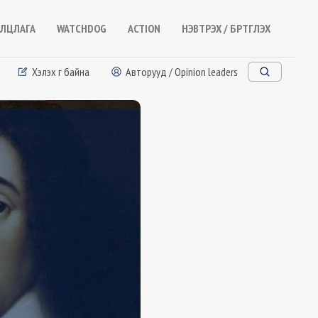
ЛЦЛАГА
WATCHDOG
ACTION
НЭВТРЭХ / БҮРТГҮҮЛЭХ
Хэлэх үг байна
Авторууд / Opinion leaders