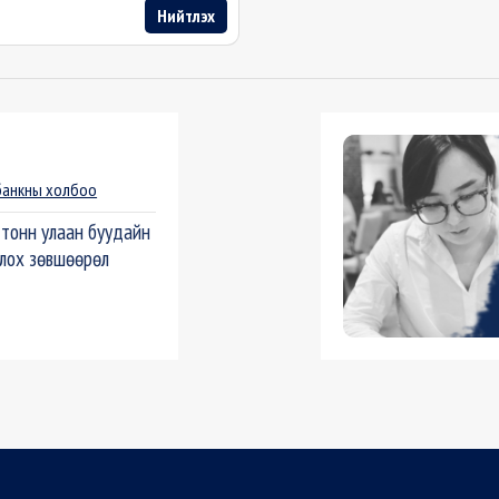
Нийтлэх
банкны холбоо
 тонн улаан буудайн
лох зөвшөөрөл