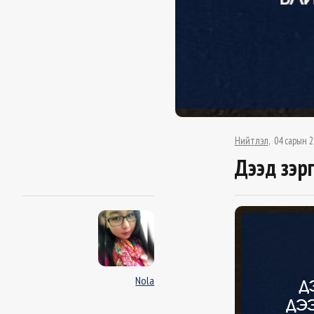
Нийтлэл
04 сарын 2
Дээд зэр
Nola