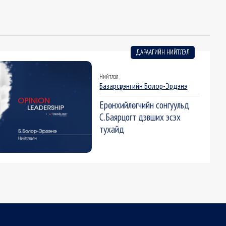
ДАРААГИЙН НИЙТЛЭЛ
Нийтлэл
Базарсүрэнгийн Болор-Эрдэнэ
Ерөнхийлөгчийн сонгуульд
С.Баярцогт дэвших эсэх
тухайд