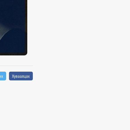
эх
Хуваалцах