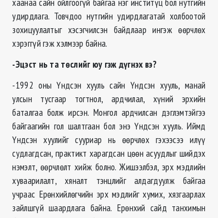
хаанаа сайн ойлгоогүй байгаа нэг инститүц бол нутгийн
удирдлага. Товчдоо нутгийн удирдлагатай холбоотой
зохицуулалтыг хэсэгчилсэн байдлаар ингэж өөрчлөх
хэрэггүй гэж хэлмээр байна.
-Эцэст нь та төслийг юу гэж дүгнэх вэ?
-1992 оны Үндсэн хууль сайн Үндсэн хууль, манай
улсын тусгаар тогтнол, ардчилал, хүний эрхийн
баталгаа болж ирсэн. Монгол ардчилсан дэглэмтэйгээ
байгаагийн гол шалтгаан бол энэ Үндсэн хууль. Иймд
Үндсэн хуулийг сууриар нь өөрчлөх гэхээсээ илүү
судлагдсан, практикт харагдсан цөөн асуудлыг шийдэх
нэмэлт, өөрчлөлт хийж болно. Жишээлбэл, эрх мэдлийн
хуваарилалт, хяналт тэнцлийг алдагдуулж байгаа
учраас Ерөнхийлөгчийн эрх мэдлийг хумих, хязгаарлах
зайлшгүй шаардлага байна. Ерөнхий сайд танхимын