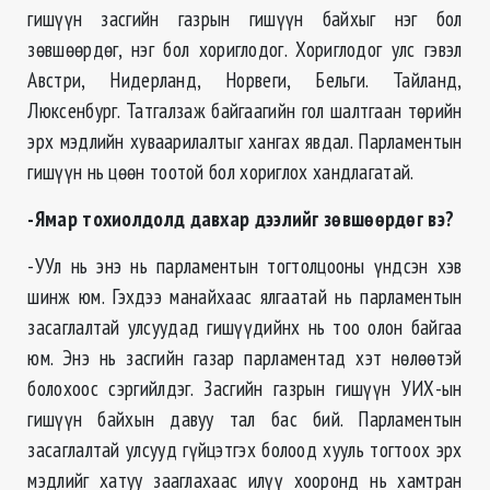
гишүүн засгийн газрын гишүүн байхыг нэг бол
зөвшөөрдөг, нэг бол хориглодог. Хориглодог улс гэвэл
Австри, Нидерланд, Норвеги, Бельги. Тайланд,
Люксенбург. Татгалзаж байгаагийн гол шалтгаан төрийн
эрх мэдлийн хуваарилалтыг хангах явдал. Парламентын
гишүүн нь цөөн тоотой бол хориглох хандлагатай.
-Ямар тохиолдолд давхар дээлийг зөвшөөрдөг вэ?
-УУл нь энэ нь парламентын тогтолцооны үндсэн хэв
шинж юм. Гэхдээ манайхаас ялгаатай нь парламентын
засаглалтай улсуудад гишүүдийнх нь тоо олон байгаа
юм. Энэ нь засгийн газар парламентад хэт нөлөөтэй
болохоос сэргийлдэг. Засгийн газрын гишүүн УИХ-ын
гишүүн байхын давуу тал бас бий. Парламентын
засаглалтай улсууд гүйцэтгэх болоод хууль тогтоох эрх
мэдлийг хатуу зааглахаас илүү хооронд нь хамтран