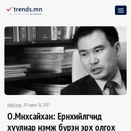
Нийтлэл
07 сарын 31, 2017
О.Мөнхсайхан: Ерөнхийлөгчид
хуулиар нэмж бүрэн эрх олгох