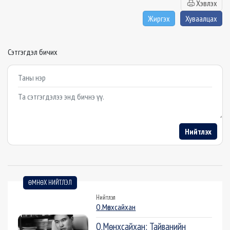
Хэвлэх
Жиргэх
Хуваалцах
Сэтгэгдэл бичих
Example textarea
Нийтлэх
ӨМНӨХ НИЙТЛЭЛ
Нийтлэл
О.Мөнхсайхан
О.Мөнхсайхан: Тайванийн