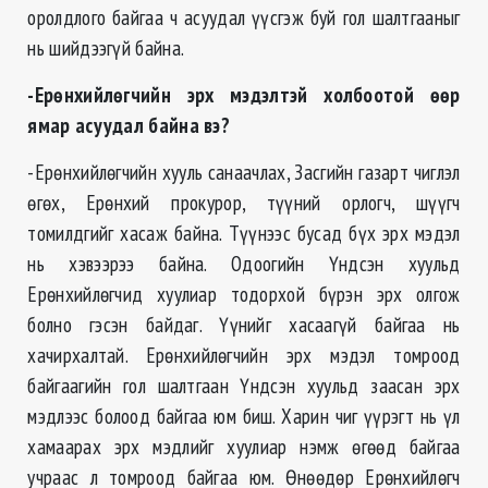
оролдлого байгаа ч асуудал үүсгэж буй гол шалтгааныг
нь шийдээгүй байна.
-Ерөнхийлөгчийн эрх мэдэлтэй холбоотой өөр
ямар асуудал байна вэ?
-Ерөнхийлөгчийн хууль санаачлах, Засгийн газарт чиглэл
өгөх, Ерөнхий прокурор, түүний орлогч, шүүгч
томилдгийг хасаж байна. Түүнээс бусад бүх эрх мэдэл
нь хэвээрээ байна. Одоогийн Үндсэн хуульд
Ерөнхийлөгчид хуулиар тодорхой бүрэн эрх олгож
болно гэсэн байдаг. Үүнийг хасаагүй байгаа нь
хачирхалтай. Ерөнхийлөгчийн эрх мэдэл томроод
байгаагийн гол шалтгаан Үндсэн хуульд заасан эрх
мэдлээс болоод байгаа юм биш. Харин чиг үүрэгт нь үл
хамаарах эрх мэдлийг хуулиар нэмж өгөөд байгаа
учраас л томроод байгаа юм. Өнөөдөр Ерөнхийлөгч