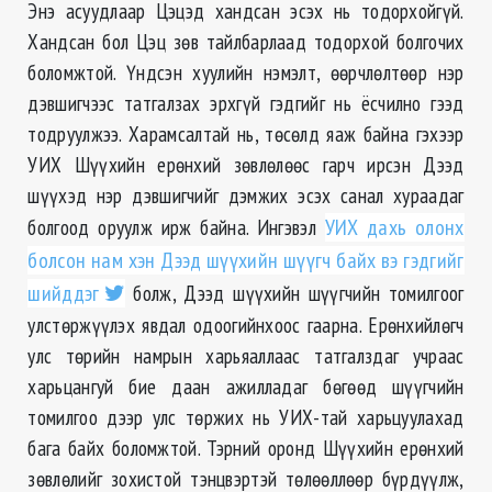
Энэ асуудлаар Цэцэд хандсан эсэх нь тодорхойгүй.
Хандсан бол Цэц зөв тайлбарлаад тодорхой болгочих
боломжтой. Үндсэн хуулийн нэмэлт, өөрчлөлтөөр нэр
дэвшигчээс татгалзах эрхгүй гэдгийг нь ёсчилно гээд
тодруулжээ. Харамсалтай нь, төсөлд яаж байна гэхээр
УИХ Шүүхийн ерөнхий зөвлөлөөс гарч ирсэн Дээд
шүүхэд нэр дэвшигчийг дэмжих эсэх санал хураадаг
болгоод оруулж ирж байна. Ингэвэл
УИХ дахь олонх
болсон нам хэн Дээд шүүхийн шүүгч байх вэ гэдгийг
шийддэг
болж, Дээд шүүхийн шүүгчийн томилгоог
улстөржүүлэх явдал одоогийнхоос гаарна. Ерөнхийлөгч
улс төрийн намрын харьяаллаас татгалздаг учраас
харьцангуй бие даан ажилладаг бөгөөд шүүгчийн
томилгоо дээр улс төржих нь УИХ-тай харьцуулахад
бага байх боломжтой. Тэрний оронд Шүүхийн ерөнхий
зөвлөлийг зохистой тэнцвэртэй төлөөллөөр бүрдүүлж,