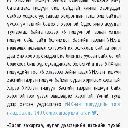
батлагдаж, гишүүн биш сайдтай яамны хариуцдаг
салбар хоцрох уу, салбар хоорондын тэгш биш байдал
үүсэх үү гэдгийг бодох л хэрэгтэй. Одоо ямар асуудал
тулгараад байна гэхээр 76 гишүүнтэй, арван хэдэн
гишүүн сайд сайд болчихдог, Засгийн газрын УИХ-д
нөлөөлөх нөлөөлөл хэтэрхий их болчхоод байгаа юм л
даа. Энэ хоёр эрх мэдэл бие биендээ ууссан байх ёстой
болохоос биш бүр сүлэлдчихэж болохгүй л дээ. УИХ-ын
гишүүдийн тоо 76 хэвээрээ байна гэвэл УИХ-ын гишүүн
Засгийн газрын гишүүн байхыг бүрэн хориглох хэрэгтэй.
Хэрэв УИХ-ын гишүүн Засгийн газрын гишүүн байх
хэрэгтэй гэж үзвэл зөвшөөрөх хэрэгтэй. Үүний тулд
дээр хэлсэн үндэслэлээр
УИХ-ын гишүүдийн тоог
наад зах нь 140 болгох шаардлагатай
.
-Засаг захиргаа, нутаг дэвсгэрийн нэгжийн тухай