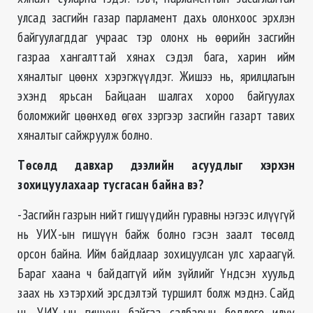
улсад засгийн газар парламент дахь олонхоос эрхлэн
байгуулагддаг учраас тэр олонх нь өөрийн засгийн
газраа хангалттай хянах сэдэл бага, харин ийм
хяналтыг цөөнх хэрэгжүүлдэг. Жишээ нь, ярилцлагын
эхэнд ярьсан Байцаан шалгах хороо байгуулах
боломжийг цөөнхөд өгөх зэргээр засгийн газарт тавих
хяналтыг сайжруулж болно.
Төсөлд давхар дээлийн асуудлыг хэрхэн
зохицуулахаар тусгасан байна вэ?
-Засгийн газрын нийт гишүүдийн гуравны нэгээс илүүгүй
нь УИХ-ын гишүүн байж болно гэсэн заалт төсөлд
орсон байна. Ийм байдлаар зохицуулсан улс хараагүй.
Бараг хаана ч байдаггүй ийм зүйлийг Үндсэн хуульд
заах нь хэтэрхий эрсдэлтэй туршилт болж мэднэ. Сайд
нь УИХ-ын гишүүн байгаа салбарын бодлого илүү