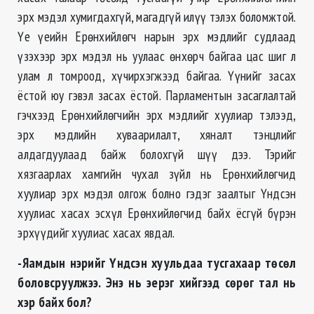
эрх мэдэл хумигдахгүй, магадгүй илүү тэлэх боломжтой.
Үе үеийн Ерөнхийлөгч нарын эрх мэдлийг судлаад
үзэхээр эрх мэдэл нь уулаас өнхөрч байгаа цас шиг л
улам л томроод, хүчирхэгжээд байгаа. Үүнийг засах
ёстой юу гэвэл засах ёстой. Парламентын засаглалтай
гэчхээд Ерөнхийлөгчийн эрх мэдлийг хуулиар тэлээд,
эрх мэдлийн хуваарилалт, хяналт тэнцлийг
алдагдуулаад байж болохгүй шүү дээ. Тэрийг
хязгаарлах хамгийн чухал зүйл нь Ерөнхийлөгчид
хуулиар эрх мэдэл олгож болно гэдэг заалтыг Үндсэн
хуулиас хасах эсхүл Ерөнхийлөгчид байх ёсгүй бүрэн
эрхүүдийг хуулиас хасах явдал.
-Яамдын нэрийг Үндсэн хуульдаа тусгахаар төсөл
боловсруулжээ. Энэ нь эерэг хийгээд сөрөг тал нь
хэр байх бол?