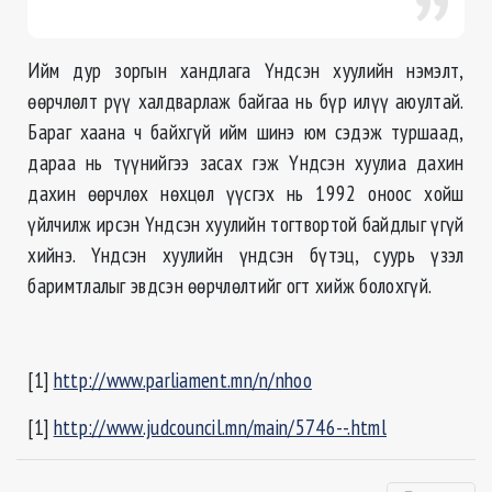
Ийм дур зоргын хандлага Үндсэн хуулийн нэмэлт,
өөрчлөлт рүү халдварлаж байгаа нь бүр илүү аюултай.
Бараг хаана ч байхгүй ийм шинэ юм сэдэж туршаад,
дараа нь түүнийгээ засах гэж Үндсэн хуулиа дахин
дахин өөрчлөх нөхцөл үүсгэх нь 1992 оноос хойш
үйлчилж ирсэн Үндсэн хуулийн тогтвортой байдлыг үгүй
хийнэ. Үндсэн хуулийн үндсэн бүтэц, суурь үзэл
баримтлалыг эвдсэн өөрчлөлтийг огт хийж болохгүй.
[1]
http://www.parliament.mn/n/nhoo
[1]
http://www.judcouncil.mn/main/5746--.html