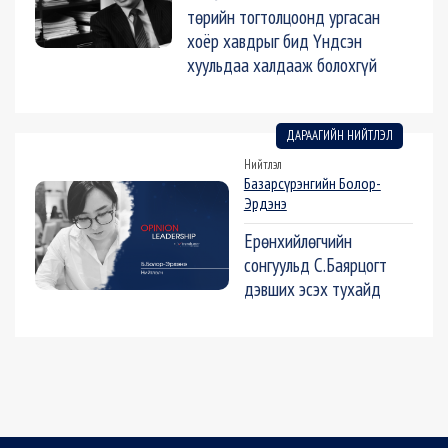
төрийн тогтолцоонд ургасан
хоёр хавдрыг бид Үндсэн
хуульдаа халдааж болохгүй
ДАРААГИЙН НИЙТЛЭЛ
Нийтлэл
Базарсүрэнгийн Болор-
Эрдэнэ
Ерөнхийлөгчийн
сонгуульд С.Баярцогт
дэвших эсэх тухайд