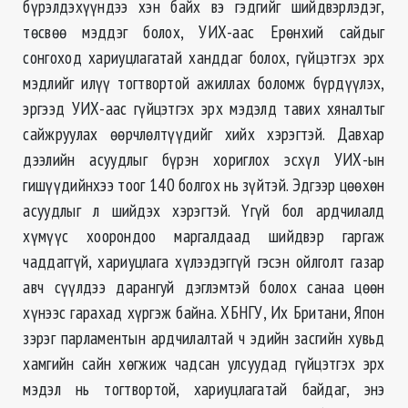
бүрэлдэхүүндээ хэн байх вэ гэдгийг шийдвэрлэдэг,
төсвөө мэддэг болох, УИХ-аас Ерөнхий сайдыг
сонгоход хариуцлагатай ханддаг болох, гүйцэтгэх эрх
мэдлийг илүү тогтвортой ажиллах боломж бүрдүүлэх,
эргээд УИХ-аас гүйцэтгэх эрх мэдэлд тавих хяналтыг
сайжруулах өөрчлөлтүүдийг хийх хэрэгтэй. Давхар
дээлийн асуудлыг бүрэн хориглох эсхүл УИХ-ын
гишүүдийнхээ тоог 140 болгох нь зүйтэй. Эдгээр цөөхөн
асуудлыг л шийдэх хэрэгтэй. Үгүй бол ардчилалд
хүмүүс хоорондоо маргалдаад шийдвэр гаргаж
чаддаггүй, хариуцлага хүлээдэггүй гэсэн ойлголт газар
авч сүүлдээ дарангуй дэглэмтэй болох санаа цөөн
хүнээс гарахад хүргэж байна. ХБНГУ, Их Британи, Япон
зэрэг парламентын ардчилалтай ч эдийн засгийн хувьд
хамгийн сайн хөгжиж чадсан улсуудад гүйцэтгэх эрх
мэдэл нь тогтвортой, хариуцлагатай байдаг, энэ