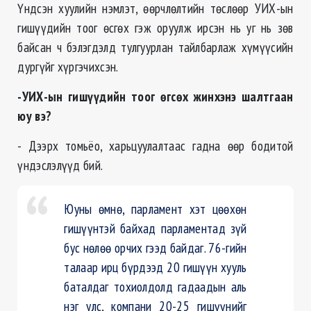
Үндсэн хуулийн нэмлэт, өөрчлөлтийн төслөөр УИХ-ын
гишүүдийн тоог өсгөх гэж оруулж ирсэн нь уг нь зөв
байсан ч бэлэгдэлд тулгуурлан тайлбарлаж хүмүүсийн
дургүйг хүргэчихсэн.
-УИХ-ын гишүүдийн тоог өгсөх жинхэнэ шалтгаан
юу вэ?
- Дээрх томьёо, харьцуулалтаас гадна өөр бодитой
үндэслэлүүд бий.
Юуны өмнө, парламент хэт цөөхөн
гишүүнтэй байхад парламентад зүй
бус нөлөө орчих гээд байдаг. 76-гийн
талаар ирц бүрдээд 20 гишүүн хууль
баталдаг тохиолдолд гадаадын аль
нэг улс, компани 20-25 гишүүнийг