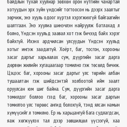
байдлын тухай хуулиар зөвхөн орон нутгийн чанартай
хотуудын эрх зүйн үндсийг тогтоосон нь дээрх заалтыг
зөрчиж, энэ хууль одоог хүртэл хэрэгжихгүй байгаагийн
шалтгаан. Энэ хуулиа шинэчлэн найруулж батлахад л
болно, Үндсэн хуульд заавал хот гэж бичээд байх хэрэг
байхгүй. Ихэнх ардчилсан улсуудын Үндсэн хуульд
хотыг ингэж заадаггүй. Хоёрт, баг, тосгон, хорооны
засаг даргыг харьяалах сум, дүүргийн засаг дарга
дөрвөн жилийн хугацаагаар томилно гэж төсөлд бичиж.
Цэцээс баг, хорооны засаг даргыг улс төрийн албан
тушаалтан гэж шийдсэнтэй холбоотой ийм заалт
оруулсан юм шиг байна. Сум, дүүргийн засаг дарга
томилдог боллоо гээд баг, хорооны засаг даргын
томилгоо улс төрөөс ангид болохгүй, тэнд ялсан намын
хүмүүсийг л томилно. Ер нь харьцангуй бага судлагдсан,
яаж хөгжүүлэх тал дээр зөвшилцөл үүсээгүй, хаа