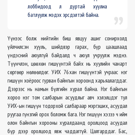
лоббидоод л дуртай хуулиа
батлуулж мэдэх эрсдэлтэй байна.
Үүнээс болж нийтийн биш явцуу ашиг сонирхолд
үйлчилсэн хууль, шийдвэр гарах, бүр цаашлаад
үндэсний аюулгүй байдалд ч аюул учруулж мэднэ.
Түүнчлэн, цөөхөн гишүүнтэй байх нь хуулийн чанарт
сөргөөр нөлөөлдөг. УИХ 76хан гишүүнтэй учраас нэг
гишүүн хоёроос гурван байнгын хороонд харьяалагддаг.
Дээрээс нь намын бүлгийн хурал байна. Нэг байнгын
хороо нэг том салбарын асуудлыг авч хэлэлцдэг тул
УИХ-ын гишүүн тодорхой салбараар мэргэших, асуудал
руугаа гүнзгий орох боломж бага. Нэг гишүүн хэзээ ч ийм
олон байнгын хорооны хуралдаанд оролцоод асуудал
бүр дээр оролцоод явж чаддаггүй. Цалгарддаг. Бас,