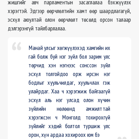
жишгийг авч парламентын засаглалаа бэхжүүлэх
хэрэгтэй. Эдгээр өөрчлөлтийн хамт өөр шаардлагагүй,
эсхүл аюултай олон өөрчлөлт төсөлд орсон талаар
дэлгэрэнгүй тайлбарлалаа.
Манай улсыг хөгжүүлэхэд хамгийн их
гай болж буй нэг зүйл бол зарим улс
төрчид хэн нэгнээс сонссон зүйл
эсхүл толгойдоо орж ирсэн нэг
бодлыг хуульчилдаг, хуульчлах гэж
улайрдаг. Хаа ч хэрэгжиж байгаагүй
эсхүл аль нэг улсад олон хүчин
зүйлийн нөлөөнд амжилттай
хэрэгжсэн ч Монголд тохирохгүй
зүйлийг хэдий болтол туршиж улс
орон, хүн ардаа хохироох юм бэ