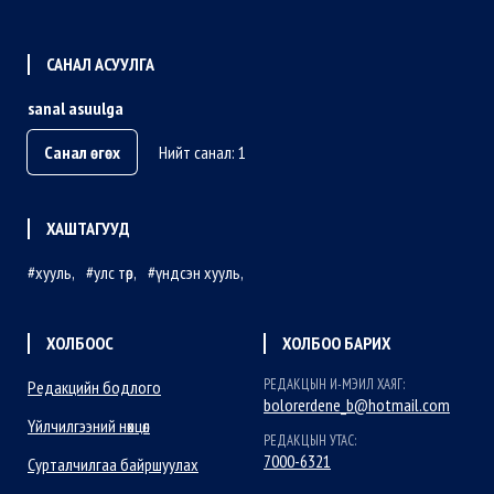
САНАЛ АСУУЛГА
sanal asuulga
Санал өгөх
Нийт санал: 1
ХАШТАГУУД
хууль
улс төр
үндсэн хууль
ХОЛБООС
ХОЛБОО БАРИХ
РЕДАКЦЫН И-МЭИЛ ХАЯГ:
Редакцийн бодлого
bolorerdene_b@hotmail.com
Үйлчилгээний нөхцөл
РЕДАКЦЫН УТАС:
7000-6321
Сурталчилгаа байршуулах