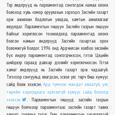
Тэр лидерүүд нь парламентад сонгогдож намаа олонх
болоход хувь нэмэр оруулахын зэрэгцээ Засгийн газарт
орж ажиллан бодлогын уялдаа, хамтын ажиллагааг
явуулдаг. Парламентын гишүүн Засгийн газрын гишүүн
байхыг хориглосон тохиолдолд парламентад олонх
болсон намын лидерүүд Засгийн газартаа орох
боломжгүй болдог. 1996 онд Ардчилсан холбоо эвслийн
бүх лидер парламентад сонгогдчихсон, гэтэл Цэцийн
шийдвэр гараад давхар дээлийг хориглочихсон. Гэтэл
хамаг лидерүүд нь Засгийн газарт орж чадаагүй.
Тэгэхээр сонгуульд ялагдсан, эсвэл улс төрч биш хүмүүс
сайд болж эхэлсэн.
Ард түмнээс мандат аваагүй, улс
төрийн хариуцлага хүлээхгүй хүмүүс сайд болоод
эхэлсэн
. Парламентын гишүүд засгийн газрын
гишүүн болчхоор парламентаас засгийн газарт тавих
хяналт суларна гэдэг. Гэвч, парламентын засаглалтай