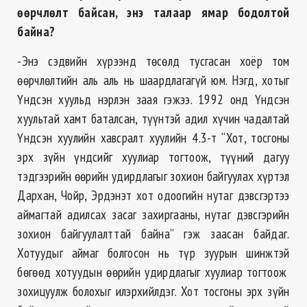
өөрчлөлт байсан, энэ талаар ямар бодолтой
байна?
-Энэ сэдвийн хүрээнд төсөлд тусгасан хоёр том
өөрчлөлтийн аль аль нь шаардлагагүй юм. Нэгд, хотыг
Үндсэн хуульд нэрлэн заая гэжээ. 1992 онд Үндсэн
хуультай хамт баталсан, түүнтэй адил хүчин чадалтай
Үндсэн хуулийн хавсралт хуулийн 4.3-т “Хот, тосгоны
эрх зүйн үндсийг хуулиар тогтоож, түүний дагуу
тэдгээрийн өөрийн удирдлагыг зохион байгуулах хүртэл
Дархан, Чойр, Эрдэнэт хот одоогийн нутаг дэвсгэртээ
аймагтай адилсах засаг захиргааны, нутаг дэвсгэрийн
зохион байгуулалттай байна” гэж заасан байдаг.
Хотуудыг аймаг болгосон нь түр зуурын шинжтэй
бөгөөд хотуудын өөрийн удирдлагыг хуулиар тогтоож
зохицуулж болохыг илэрхийлдэг. Хот тосгоны эрх зүйн