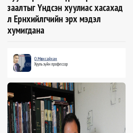
заалтыг Үндсэн хуулиас хасахад
л Ерөнхийлөгчийн эрх мэдэл
хумигдана
О.Мөнхсайхан
Хууль зүйн профессор