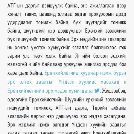
АТГ-ын даргыг дэвшүүлж байна, энэ ажиллагаан дээр
хяналт тавих, цаашид яллаад явдаг прокурорын дээд
удирдлагыг томилж байна, бүх шүүгчдийг томилж
байна, шүүгчдийг нэр дэвшүүлдэг Ерөнхий зөвлөлийн
бүх гишүүнийг томилж байна. Эрх мэдлийн энэ төвлөрөл
нь хонгил үүсгэж хүмүүсийг ялладаг болгочихлоо гэж
зарим улс төрч хэлж байна. Яг ийм болсон эсэхийг
мэдэхгүй ч ийм байдлаар урвуулан ашиглах эрсдэл бол
харагдаж байна.
Ерөнхийлөгчид хуулиар нэмж бүрэн
эрх олгох заалтыг Үндсэн хуулиас хасахад л
Ерөнхийлөгчийн эрх мэдэл хумигдана
. Жишээлбэл,
одоогийн Ерөнхийлөгчийн Шүүхийн ерөнхий зөвлөлийн
гишүүдийг томилох, АТГ-ын дарга, Төрийн албаны
зөвлөлийн даргыг нэр дэвшүүлэх эрх мэдэл хасагдана.
Эрх мэдлийг нэмж олгодог Үндсэн хуулийн заалтыг
хасах талаар төсөлд тусгаагүй учир Ерөнхийлөгчийн