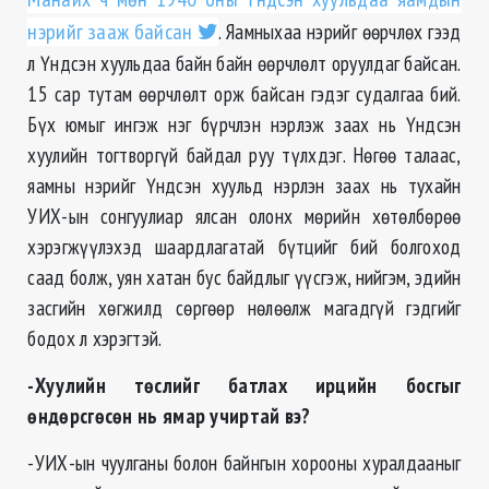
нэрийг зааж байсан
. Яамныхаа нэрийг өөрчлөх гээд
л Үндсэн хуульдаа байн байн өөрчлөлт оруулдаг байсан.
15 сар тутам өөрчлөлт орж байсан гэдэг судалгаа бий.
Бүх юмыг ингэж нэг бүрчлэн нэрлэж заах нь Үндсэн
хуулийн тогтворгүй байдал руу түлхдэг. Нөгөө талаас,
яамны нэрийг Үндсэн хуульд нэрлэн заах нь тухайн
УИХ-ын сонгуулиар ялсан олонх мөрийн хөтөлбөрөө
хэрэгжүүлэхэд шаардлагатай бүтцийг бий болгоход
саад болж, уян хатан бус байдлыг үүсгэж, нийгэм, эдийн
засгийн хөгжилд сөргөөр нөлөөлж магадгүй гэдгийг
бодох л хэрэгтэй.
-Хуулийн төслийг батлах ирцийн босгыг
өндөрсгөсөн нь ямар учиртай вэ?
-УИХ-ын чуулганы болон байнгын хорооны хуралдааныг