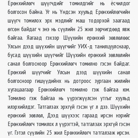
Ерөнхийлөгч шүүгчдийг томилдгийг нь ёсчилдог
болгосон байна. Уг нь Үндсэн хуульд Ерөнхийлөгчийн
шүүгч томилох эрх мэдлийг маш тодорхой заагаад
өгсөн байдаг ч энэ нь сүүлийн 25 жил зөрчигдөөд явж
байгаа. Яагаад гэхээр Шүүхийн ерөнхий зөвлөлөөс
Улсын дээд шүүхийн шүүгчийг УИХ-д танилцуулснаар,
бусад шүүхийн шүүгчийг Шүүхийн ерөнхий зөвлөлийн
санал болгосноор Ерөнхийлөгч томилно гэсэн байдаг.
Ерөнхий шүүгчийг Улсын дээд шүүхийн санал
болгосноор гишүүдийнх нь дотроос зургаан жилийн
хугацаагаар Ерөнхийлөгч томилно гэж байгаа юм.
Томилно гэж байгаа нь үүрэгжүүлсэн утгыг хуульд
илэрхийлдэг. Татгалзах эрхгүй гэсэн үг л дээ. Шүүхийн
ерөнхий зөвлөл, Дээд шүүхээс гараад ирсэн нэрийг
Ерөнхийлөгч томилох л үүрэгтэй, татгалзах эрхгүй гэсэн
үг. Гэтэл сүүлийн 25 жил Ерөнхийлөгч татгалзаж ирсэн.