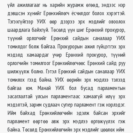
үйл ажиллагааг нь харийн журамж өгөөд, эндээс нэр
дэвшсэн хүнийг Ерөнхийлөгч ёсчилдог болох хэрэгтэй.
Тэгэхгүйгээр УИХ өөр дээрээ эрх мэдлийг овоолох
шаардлага байхгүй. Төсөлд үүн шиг Ерөнхий прокурор,
түүний орлогчийг Ерөнхий сайдын саналаар УИХ
томилдог болж байгаа. Прокурорын ажил гүйцэтгэх эрх
мэдэлд хамаардаг учир Ерөнхий прокурор, түүний
орлогчийн томилгоог Ерөнхийлөгчөөс Ерөнхий сайд руу
шилжүүлж болно. Гэтэл Ерөнхий сайдын саналаар УИХ
томилох гээд байна. УИХ өөрийн эрх мэдлээ тэлээд
байгаа юм. Манай УИХ бол бусад парламентын
засаглалтай улсын парламентаас хамаагүй илүү эрх
мэдэлтэй, зарим судлаач супер парламент гэж нэрлэдэг.
Ийм байхад Ерөнхийлөгчийн эдэлж байсан эрхийг
парламент өөртөө авж эрх мэдлээ өргөжүүлэх гэж
байна. Төсөлд Ерөнхийлөгчийн эрх мэдлийг цөөлөх ийм