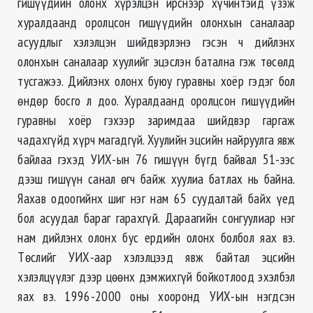
гишүүдийн олонх хүрэлцэн ирснээр хүчинтэйд үзэж
хуралдаанд оролцсон гишүүдийн олонхын саналаар
асуудлыг хэлэлцэн шийдвэрлэнэ гэсэн ч дийлэнх
олонхын саналаар хуулийг эцэслэн батална гэж төсөлд
тусгажээ. Дийлэнх олонх буюу гуравны хоёр гэдэг бол
өндөр босго л доо. Хуралдаанд оролцсон гишүүдийн
гуравны хоёр гэхээр заримдаа шийдвэр гаргаж
чадахгүйд хүрч магадгүй. Хуулийн эцсийн найруулга явж
байлаа гэхэд УИХ-ын 76 гишүүн бүгд байвал 51-ээс
дээш гишүүн санал өгч байж хуулиа батлах нь байна.
Яахав одоогийнх шиг нэг нам 65 суудалтай байх үед
бол асуудал бараг гарахгүй. Дараагийн сонгуулиар нэг
нам дийлэнх олонх бус ердийн олонх болбол яах вэ.
Төслийг УИХ-аар хэлэлцээд явж байтал эцсийн
хэлэлцүүлэг дээр цөөнх дэмжихгүй бойкотлоод эхэлбэл
яах вэ. 1996-2000 оны хооронд УИХ-ын нэгдсэн