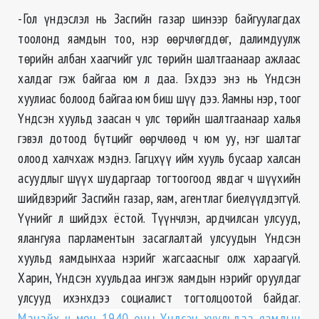
-Гол үндэслэл нь Засгийн газар шинээр байгуулагдах
тоолонд яамдын тоо, нэр өөрчлөгддөг, далимдуулж
төрийн албан хаагчийг улс төрийн шалтгаанаар ажлаас
халдаг гэж байгаа юм л даа. Гэхдээ энэ нь Үндсэн
хуулиас болоод байгаа юм биш шүү дээ. Яамны нэр, тоог
Үндсэн хуульд заасан ч улс төрийн шалтгаанаар халья
гэвэл дотоод бүтцийг өөрчлөөд ч юм уу, нэг шалтаг
олоод халчхаж мэднэ. Гагцхүү ийм хууль бусаар халсан
асуудлыг шүүх шударгаар тогтоогоод явдаг ч шүүхийн
шийдвэрийг Засгийн газар, яам, агентлаг биелүүлдэггүй.
Үүнийг л шийдэх ёстой. Түүнчлэн, ардчилсан улсууд,
ялангуяа парламентын засаглалтай улсуудын Үндсэн
хуульд яамдынхаа нэрийг жагсаасныг олж хараагүй.
Харин, Үндсэн хуульдаа ингэж яамдын нэрийг оруулдаг
улсууд ихэнхдээ социалист тогтолцоотой байдаг.
Манайх ч мөн 1940 оны Үндсэн хуульдаа яамдын