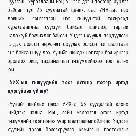
чуулганы хуралдааны ирц 51-ээс дээш тоогоор бүрдэг
байсан тул 25 суудалтай цөөнх, бас УНН-аас нэр
дэвшиж сонгогдсон нэг гишүүнтэй тохироод
хуралдаандаа суухгүй байхад шийдвэр гаргаж
чадахгүй болчихдог байсан. Үндсэн хуульд дордуулсан
гэгдэх долоон өөрчлөлт оруулах болсон нэг шалтгаан
энэ байсан шүү дээ. Үүнийг шийдэх нэг гарц бол ирцээр
оролдох биш, парламентын гишүүдийнхээ тоог өсгөх
юм.
-УИХ-ын гишүүдийн тоог өсгөнө гэхээр иргэд
дургүйцэхгүй юу?
-Үүнийг шийдье гэвэл УИХ-д 65 суудалтай олонх
шийдэж чадна. Мөн, сайн мэдээлэл өгвөл иргэд
гишүүдийн тоог нэмэх учир шалтгааныг ойлгоно. Үндсэн
хуулийн төсөл боловсруулах комиссын протоколыг