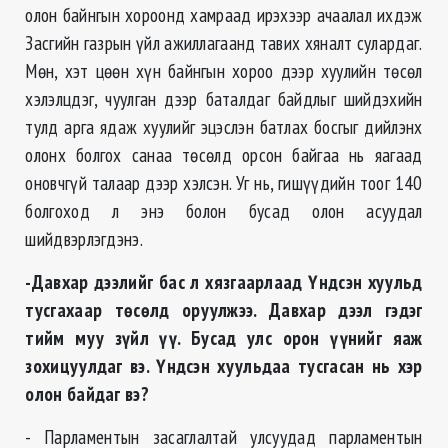
олон байнгын хороонд хамраад ирэхээр ачаалал ихдэж
Засгийн газрын үйл ажиллагаанд тавих хяналт сулардаг.
Мөн, хэт цөөн хүн байнгын хороо дээр хуулийн төсөл
хэлэлцдэг, чуулган дээр баталдаг байдлыг шийдэхийн
тулд арга ядаж хуулийг эцэслэн батлах босгыг дийлэнх
олонх болгох санаа төсөлд орсон байгаа нь яагаад
оновчгүй талаар дээр хэлсэн. Уг нь, гишүүдийн тоог 140
болгоход л энэ болон бусад олон асуудал
шийдвэрлэгдэнэ.
-Давхар дээлийг бас л хязгаарлаад Үндсэн хуульд
тусгахаар төсөлд оруулжээ. Давхар дээл гэдэг
тийм муу зүйл үү. Бусад улс орон үүнийг яаж
зохицуулдаг вэ. Үндсэн хуульдаа тусгасан нь хэр
олон байдаг вэ?
- Парламентын засаглалтай улсуудад парламентын