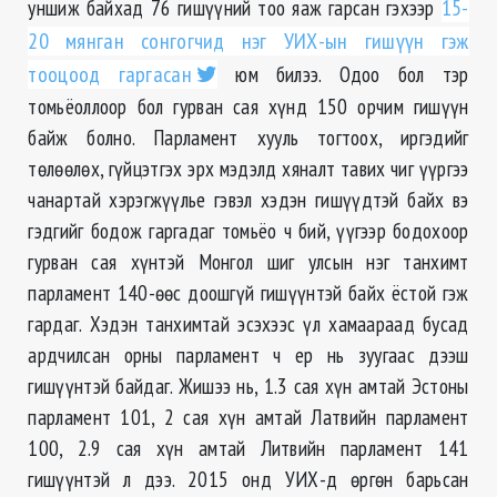
уншиж байхад 76 гишүүний тоо яаж гарсан гэхээр
15-
20 мянган сонгогчид нэг УИХ-ын гишүүн гэж
тооцоод гаргасан
юм билээ. Одоо бол тэр
томьёоллоор бол гурван сая хүнд 150 орчим гишүүн
байж болно. Парламент хууль тогтоох, иргэдийг
төлөөлөх, гүйцэтгэх эрх мэдэлд хяналт тавих чиг үүргээ
чанартай хэрэгжүүлье гэвэл хэдэн гишүүдтэй байх вэ
гэдгийг бодож гаргадаг томьёо ч бий, үүгээр бодохоор
гурван сая хүнтэй Монгол шиг улсын нэг танхимт
парламент 140-өөс доошгүй гишүүнтэй байх ёстой гэж
гардаг. Хэдэн танхимтай эсэхээс үл хамаараад бусад
ардчилсан орны парламент ч ер нь зуугаас дээш
гишүүнтэй байдаг. Жишээ нь, 1.3 сая хүн амтай Эстоны
парламент 101, 2 сая хүн амтай Латвийн парламент
100, 2.9 сая хүн амтай Литвийн парламент 141
гишүүнтэй л дээ. 2015 онд УИХ-д өргөн барьсан