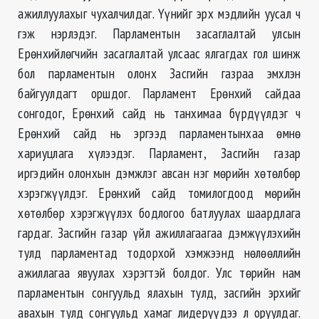
ажиллуулахыг чухалчилдаг. Үүнийг эрх мэдлийн уусал ч
гэж нэрлэдэг. Парламентын засаглалтай улсын
Ерөнхийлөгчийн засаглалтай улсаас ялгагдах гол шинж
бол парламентын олонх Засгийн газраа эмхлэн
байгуулдагт оршдог. Парламент Ерөнхий сайдаа
сонгодог, Ерөнхий сайд нь танхимаа бүрдүүлдэг ч
Ерөнхий сайд нь эргээд парламентынхаа өмнө
хариуцлага хүлээдэг. Парламент, Засгийн газар
иргэдийн олонхын дэмжлэг авсан нэг мөрийн хөтөлбөр
хэрэгжүүлдэг. Ерөнхий сайд томилогдоод мөрийн
хөтөлбөр хэрэгжүүлэх бодлогоо батлуулах шаардлага
гардаг. Засгийн газар үйл ажиллагаагаа дэмжүүлэхийн
тулд парламентад тодорхой хэмжээнд нөлөөллийн
ажиллагаа явуулах хэрэгтэй болдог. Улс төрийн нам
парламентын сонгуульд ялахын тулд, засгийн эрхийг
авахын тулд сонгуульд хамаг лидерүүдээ л оруулдаг.