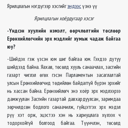
Ярилцлагын нэгдүгээр хэсгийг
эндээс
үзнэ үү
Ярилцлагын хоёрдугаар хэсэг
-Үндсэн хуулийн нэмэлт, өөрчлөлтийн төслөөр
Ерөнхийлөгчийн эрх мэдлийг хумьж чадаж байгаа
юу?
-Шийдэх гэж үзсэн юм шиг байгаа юм. Гэхдээ дутуу
шийдээд байна. Яахав, төсөлд хууль санаачлах, засгийн
газарт чиглэл өгөх гэсэн Парламентын засаглалтай
улсын Ерөнхийлөгчид төдийлөн байдаггүй бүрэн эрхийг
нь хассан байна. Ерөнхийлөгч энэ хоёр эрх мэдлээрээ
дамжуулан Засгийн газартай давхардуулсан, заримдаа
зөрчилдсөн бодлого санаачилж, гүйцэтгэх эрх мэдэл
рүү хэт орж, эцэстээ хэн нь хариуцлага хүлээх ч
тодорхойгүй болгоод байгаа. Түүнчлэн, төсөлд