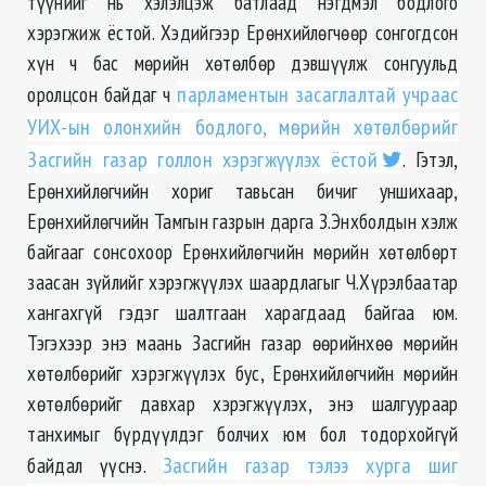
түүнийг нь хэлэлцэж батлаад нэгдмэл бодлого
хэрэгжиж ёстой. Хэдийгээр Ерөнхийлөгчөөр сонгогдсон
хүн ч бас мөрийн хөтөлбөр дэвшүүлж сонгуульд
оролцсон байдаг ч
парламентын засаглалтай учраас
УИХ-ын олонхийн бодлого, мөрийн хөтөлбөрийг
Засгийн газар голлон хэрэгжүүлэх ёстой
. Гэтэл,
Ерөнхийлөгчийн хориг тавьсан бичиг уншихаар,
Ерөнхийлөгчийн Тамгын газрын дарга З.Энхболдын хэлж
байгааг сонсохоор Ерөнхийлөгчийн мөрийн хөтөлбөрт
заасан зүйлийг хэрэгжүүлэх шаардлагыг Ч.Хүрэлбаатар
хангахгүй гэдэг шалтгаан харагдаад байгаа юм.
Тэгэхээр энэ маань Засгийн газар өөрийнхөө мөрийн
хөтөлбөрийг хэрэгжүүлэх бус, Ерөнхийлөгчийн мөрийн
хөтөлбөрийг давхар хэрэгжүүлэх, энэ шалгуураар
танхимыг бүрдүүлдэг болчих юм бол тодорхойгүй
байдал үүснэ.
Засгийн газар тэлээ хурга шиг