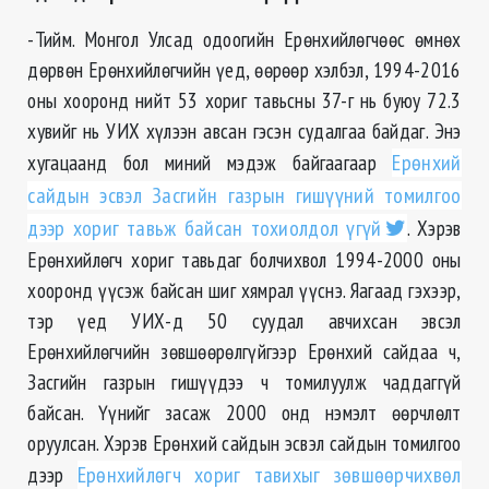
-Тийм. Монгол Улсад одоогийн Ерөнхийлөгчөөс өмнөх
дөрвөн Ерөнхийлөгчийн үед, өөрөөр хэлбэл, 1994-2016
оны хооронд нийт 53 хориг тавьсны 37-г нь буюу 72.3
хувийг нь УИХ хүлээн авсан гэсэн судалгаа байдаг. Энэ
хугацаанд бол миний мэдэж байгаагаар
Ерөнхий
сайдын эсвэл Засгийн газрын гишүүний томилгоо
дээр хориг тавьж байсан тохиолдол үгүй
. Хэрэв
Ерөнхийлөгч хориг тавьдаг болчихвол 1994-2000 оны
хооронд үүсэж байсан шиг хямрал үүснэ. Яагаад гэхээр,
тэр үед УИХ-д 50 суудал авчихсан эвсэл
Ерөнхийлөгчийн зөвшөөрөлгүйгээр Ерөнхий сайдаа ч,
Засгийн газрын гишүүдээ ч томилуулж чаддаггүй
байсан. Үүнийг засаж 2000 онд нэмэлт өөрчлөлт
оруулсан. Хэрэв Ерөнхий сайдын эсвэл сайдын томилгоо
дээр
Ерөнхийлөгч хориг тавихыг зөвшөөрчихвөл