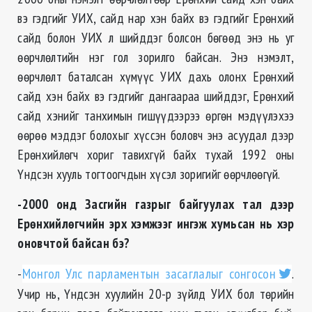
вэ гэдгийг УИХ, сайд нар хэн байх вэ гэдгийг Ерөнхий
сайд болон УИХ л шийддэг болсон бөгөөд энэ нь уг
өөрчлөлтийн нэг гол зорилго байсан. Энэ нэмэлт,
өөрчлөлт баталсан хүмүүс УИХ дахь олонх Ерөнхий
сайд хэн байх вэ гэдгийг дангаараа шийддэг, Ерөнхий
сайд хэнийг танхимын гишүүдээрээ өргөн мэдүүлэхээ
өөрөө мэддэг болохыг хүссэн боловч энэ асуудал дээр
Ерөнхийлөгч хориг тавихгүй байх тухай 1992 оны
Үндсэн хууль тогтоогчдын хүсэл зоригийг өөрчлөөгүй.
-2000 онд Засгийн газрыг байгуулах тал дээр
Ерөнхийлөгчийн эрх хэмжээг ингэж хумьсан нь хэр
оновчтой байсан бэ?
-
Монгол Улс парламентын засаглалыг сонгосон
.
Учир нь, Үндсэн хуулийн 20-р зүйлд УИХ бол төрийн