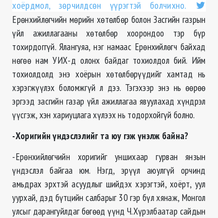
хоёрдмол, зөрчилдсөн үүрэгтэй болчихно.
Ерөнхийлөгчийн мөрийн хөтөлбөр болон Засгийн газрын
үйл ажиллагааны хөтөлбөр хоорондоо тэр бүр
тохирдоггүй. Ялангуяа, нэг намаас Ерөнхийлөгч байхад
нөгөө нам УИХ-д олонх байдаг тохиолдол бий. Ийм
тохиолдолд энэ хоёрын хөтөлбөрүүдийг хамтад нь
хэрэгжүүлэх боломжгүй л дээ. Тэгэхээр энэ нь өөрөө
эргээд засгийн газар үйл ажиллагаа явуулахад хүндрэл
үүсгэж, хэн хариуцлага хүлээх нь тодорхойгүй болно.
-Хоригийн үндэслэлийг та юу гэж үнэлж байна?
-Ерөнхийлөгчийн хоригийг уншихаар гурван янзын
үндэслэл байгаа юм. Нэгд, эрүүл аюулгүй орчинд
амьдрах эрхтэй асуудлыг шийдэх хэрэгтэй, хоёрт, уул
уурхай, дэд бүтцийн салбарыг 30 гэр бүл хянаж, Монгол
улсыг дарангуйлдаг бөгөөд үүнд Ч.Хүрэлбаатар сайдын