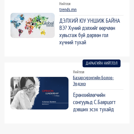
Нийтлэл
trends.mn
ДЭЛХИЙ ЮУ УНШИЖ БАЙНА
ВЭ? Хүний дэлхийг өөрчлөн
хувьсгаж буй дөрвөн гол
хүчний тухай
ДАРААГИЙН НИЙТЛЭЛ
Нийтлэл
Базарсүрэнгийн Болор-
Эрдэнэ
Ерөнхийлөгчийн
сонгуульд С.Баярцогт
дэвших эсэх тухайд