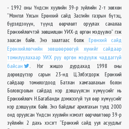
- 1992 оны Үндсэн хуулийн 39-р зүйлийн 2-т зөвхөн
“Монгол Улсын Ерөнхий сайд Засгийн газрын бүтэц,
бүрэлдэхүүн, түүнд өөрчлөлт оруулах саналаа
Ерөнхийлөгчтэй зөвшилцөн УИХ-д өргөн мэдүүлнэ” гэж
заасан байв. Энэ заалтаас болж
Ерөнхий сайд
Ерөнхийлөгчийн зөвшөөрөөгүй хүнийг сайдаар
томилуулахаар УИХ руу өргөн мэдүүлж чаддаггүй
байсан
. Нэг жишээ дурдахад 1998 оны
дөрөвдүгээр сарын 23-нд Ц.Элбэгдорж Ерөнхий
сайдаар томилогдоод Батлан хамгаалахын болон
Боловсролын сайдад нэр дэвшүүлсэн хүмүүсийг нь
Ерөнхийлөгч Н.Багабанди дэмжээгүй тул өөр хүмүүсийг
нэр дэвшүүлж байв. Энэ байдлыг арилгахын тулд 2000
онд оруулсан Үндсэн хуулийн нэмэлт өөрчлөлтөөр 39-р
зүйлийн 2 дахь хэсэгт “Ерөнхий сайд уул асуудлыг