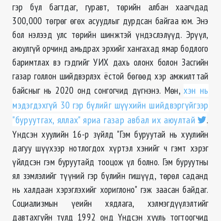
гэр бүл багтдаг, гуравт, төрийн албан хаагчдад
300,000 төгрөг өгөх асуудлыг дурдсан байгаа юм. Энэ
бол нэлээд улс төрийн шинжтэй үндэслэлүүд. Эрүүл,
аюулгүй орчинд амьдрах эрхийг хангахад ямар бодлого
баримтлах вэ гэдгийг УИХ дахь олонх болон Засгийн
газар голлон шийдвэрлэх ёстой бөгөөд хэр амжилттай
байсныг нь 2020 онд сонгогчид дүгнэнэ. Мөн,
хэн нь
мэдэгдэхгүй 30 гэр бүлийг шүүхийн шийдвэргүйгээр
"буруутгах, яллах" яриа газар авбал их аюултай
.
Үндсэн хуулийн 16-р зүйлд "Гэм буруутай нь хуулийн
дагуу шүүхээр нотлогдох хүртэл хэнийг ч гэмт хэрэг
үйлдсэн гэм буруутайд тооцож үл болно. Гэм буруутны
ял зэмлэлийг түүний гэр бүлийн гишүүд, төрөл саданд
нь халдаан хэрэглэхийг хориглоно" гэж заасан байдаг.
Социализмын үeийн хядлага, хэлмэгдүүлэлтийг
давтахгүйн тулд 1992 онд Үндсэн хууль тогтоогчид