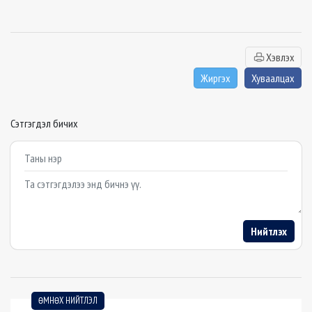
Хэвлэх
Жиргэх
Хуваалцах
Сэтгэгдэл бичих
Example textarea
Нийтлэх
ӨМНӨХ НИЙТЛЭЛ