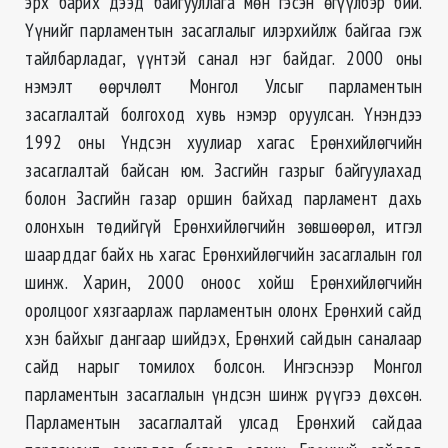
эрх барих дээд байгууллага мөн гэсэн өгүүлбэр бий.
Үүнийг парламентын засаглалыг илэрхийлж байгаа гэж
тайлбарладаг, үүнтэй санал нэг байдаг. 2000 оны
нэмэлт өөрчлөлт Монгол Улсыг парламентын
засаглалтай болгоход хувь нэмэр оруулсан. Үнэндээ
1992 оны Үндсэн хуулиар хагас Ерөнхийлөгчийн
засаглалтай байсан юм. Засгийн газрыг байгуулахад
болон Засгийн газар оршин байхад парламент дахь
олонхын төдийгүй Ерөнхийлөгчийн зөвшөөрөл, итгэл
шаарддаг байх нь хагас Ерөнхийлөгчийн засаглалын гол
шинж. Харин, 2000 оноос хойш Ерөнхийлөгчийн
оролцоог хязгаарлаж парламентын олонх Ерөнхий сайд
хэн байхыг дангаар шийдэх, Ерөнхий сайдын саналаар
сайд нарыг томилох болсон. Ингэснээр Монгол
парламентын засаглалын үндсэн шинж рүүгээ дөхсөн.
Парламентын засаглалтай улсад Ерөнхий сайдаа