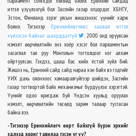
парламент сонгодог бөгөөд олонх Ерөнхий сайдад
итгэл үзүүлэхгүй бол Засгийн газар огцордог. ХБНГУ,
Эстон, Финланд зэрэг улсын жишээнээс үүнийг харж
болно. Тэгэхээр
Ерөнхийлөгчөөс заавал итгэл
хүлээсэн байхыг шаарддаггүй
. 2000 онд оруулсан
нэмэлт өөрчлөлтийн энэ хоёр хэсэг бол парламентын
засаглал тал руу Монголын тогтолцоог нэг алхам
ойртуулсан. Гэхдээ, цааш бас хийх ёстой зүйл бий.
Жишээ нь, Ерөнхий сайд сайд нараа хэн байх вэ гэдгийг
УИХ дахь олонхоос хамааралгүйгээр шийдэх, Засгийн
газар тогтвортой байх механизмыг бүрдүүлэх хэрэгтэй.
Үүнийг одоо яригдаж буй Үндсэн хуульд оруулах
нэмэлт, өөрчлөлтийн төсөлд зарим талаар тусгасан
байна лээ.
-Тэгэхээр Ерөнхийлөгч өөрт байхгүй бүрэн эрхийг
эдлээд хориг тавилаа гэсэн үг үү?