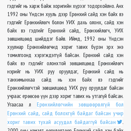
гэдгийг нь харж байж хоригийн хүрээг тодорхойлно. Анх
1992 оны Үндсэн хууль дээр Ерөнхий сайд хэн байх вэ
гэдгийг Ерөнхийлөгч болон УИХ дахь олонх, сайд хэн
байх вэ гэдгийг Ерөнхий сайд, Ерөнхийлөгч, УИХ
зөвшилцөөд шийддэг байв. Иймд, 1992 оны Үндсэн
хуулиар Ерөнхийлөгчид хориг тавих бүрэн эрх энэ
томилгоонд хэрэгждэггүй байсан. Ерөнхий сайд хэн
байх вэ гэдгийг олонхтой зөвшилцөөд Ерөнхийлөгч
нэрийг нь УИХ руу оруулдаг, Ерөнхий сайд нь
танхимынхаа сайд нь хэн байх вэ гэдгийг
Ерөнхийлөгчтэй зөвшилцөөд УИХ руу оруулдаг байсан
учраас ерөөсөө үүн дээр хориг тавих нь утгагүй байсан.
Угаасаа л
Ерөнхийлөгчийн зөвшөөрөлгүй бол
Ерөнхий сайд, сайд болохгүй байдаг байсан учир
хориг тавих тухай асуудал байдаггүй байсан
.
2000 оны нэмэлт өөрчлөлтөөр Ерөнхий сайд хэн байх