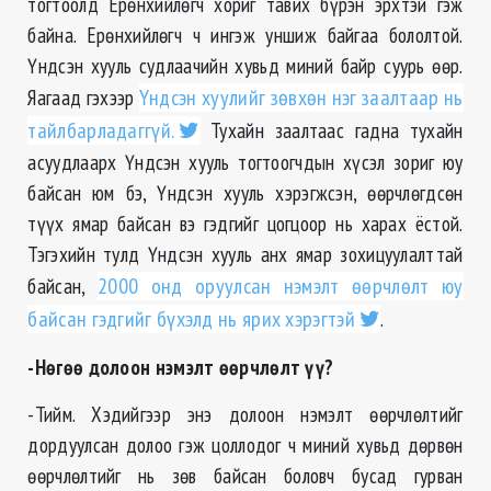
тогтоолд Ерөнхийлөгч хориг тавих бүрэн эрхтэй гэж
байна. Ерөнхийлөгч ч ингэж уншиж байгаа бололтой.
Үндсэн хууль судлаачийн хувьд миний байр суурь өөр.
Яагаад гэхээр
Үндсэн хуулийг зөвхөн нэг заалтаар нь
тайлбарладаггүй.
Тухайн заалтаас гадна тухайн
асуудлаарх Үндсэн хууль тогтоогчдын хүсэл зориг юу
байсан юм бэ, Үндсэн хууль хэрэгжсэн, өөрчлөгдсөн
түүх ямар байсан вэ гэдгийг цогцоор нь харах ёстой.
Тэгэхийн тулд Үндсэн хууль анх ямар зохицуулалттай
байсан,
2000 онд оруулсан нэмэлт өөрчлөлт юу
байсан гэдгийг бүхэлд нь ярих хэрэгтэй
.
-Нөгөө долоон нэмэлт өөрчлөлт үү?
-Тийм. Хэдийгээр энэ долоон нэмэлт өөрчлөлтийг
дордуулсан долоо гэж цоллодог ч миний хувьд дөрвөн
өөрчлөлтийг нь зөв байсан боловч бусад гурван