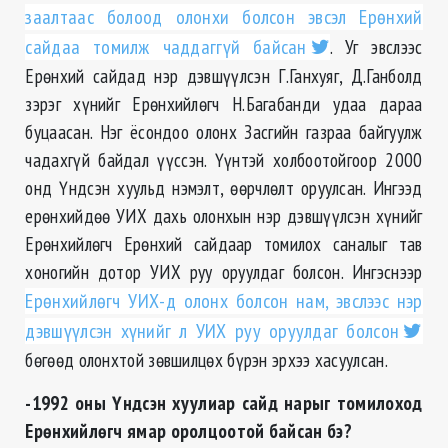
заалтаас болоод олонхи болсон эвсэл Ерөнхий
сайдаа томилж чаддаггүй байсан
. Уг эвслээс
Ерөнхий сайдад нэр дэвшүүлсэн Г.Ганхуяг, Д.Ганболд
зэрэг хүнийг Ерөнхийлөгч Н.Багабанди удаа дараа
буцаасан. Нэг ёсондоо олонх Засгийн газраа байгуулж
чадахгүй байдал үүссэн. Үүнтэй холбоотойгоор 2000
онд Үндсэн хуульд нэмэлт, өөрчлөлт оруулсан. Ингээд
ерөнхийдөө УИХ дахь олонхын нэр дэвшүүлсэн хүнийг
Ерөнхийлөгч Ерөнхий сайдаар томилох саналыг тав
хоногийн дотор УИХ руу оруулдаг болсон. Ингэснээр
Ерөнхийлөгч УИХ-д олонх болсон нам, эвслээс нэр
дэвшүүлсэн хүнийг л УИХ руу оруулдаг болсон
бөгөөд олонхтой зөвшилцөх бүрэн эрхээ хасуулсан.
-1992 оны Үндсэн хуулиар сайд нарыг томилоход
Ерөнхийлөгч ямар оролцоотой байсан бэ?