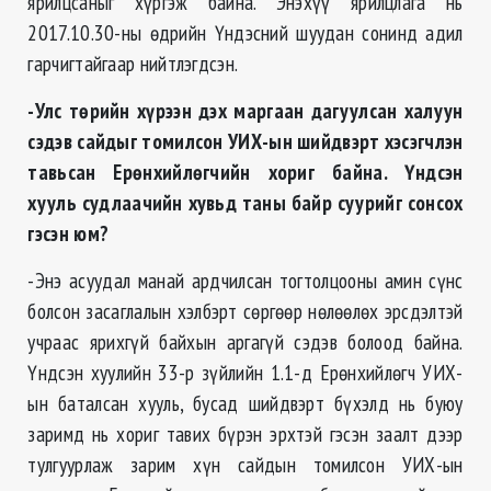
ярилцсаныг хүргэж байна. Энэхүү ярилцлага нь
2017.10.30-ны өдрийн Үндэсний шуудан сонинд адил
гарчигтайгаар нийтлэгдсэн.
-Улс төрийн хүрээн дэх маргаан дагуулсан халуун
сэдэв сайдыг томилсон УИХ-ын шийдвэрт хэсэгчлэн
тавьсан Ерөнхийлөгчийн хориг байна. Үндсэн
хууль судлаачийн хувьд таны байр суурийг сонсох
гэсэн юм?
-Энэ асуудал манай ардчилсан тогтолцооны амин сүнс
болсон засаглалын хэлбэрт сөргөөр нөлөөлөх эрсдэлтэй
учраас ярихгүй байхын аргагүй сэдэв болоод байна.
Үндсэн хуулийн 33-р зүйлийн 1.1-д Ерөнхийлөгч УИХ-
ын баталсан хууль, бусад шийдвэрт бүхэлд нь буюу
заримд нь хориг тавих бүрэн эрхтэй гэсэн заалт дээр
тулгуурлаж зарим хүн сайдын томилсон УИХ-ын