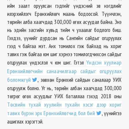
ийм заалт оруулсан гэдгийг үндэсний эв нэгдлийг
илэрхийлэгч Ерөнхийлөгч маань бодоосой. Түүнчлэн,
төрийн алба хаагчдад 300,000 өгөх асуудал байна. Энэ
нь эдийн засгийн хувьд тийм ч ухаалаг бодлого биш.
Гэхдээ, үүнийг дурдсан нь Сангийн сайдыг огцруулах
гээд ч байгаа мэт. Анх томилох гэж байхад нь хориг
тавих гэж байгаа юм шиг хэрнээ томилогдчихсон сайдыг
огцруулах үндэслэл ч юм шиг. Гэтэл
Үндсэн хуулиар
Ерөнхийлөгчийн санаачилгаар сайдыг огцруулах
боломжгүй
, зөвхөн Ерөнхий сайдын саналаар УИХ
огцруулж болно. Уг нь, төрийн албан хаагчдад 300,000
төгрөг өгөх асуудлыг УИХ баталлаа гэхэд 2018 оны
Төсвийн тухай хуулийн тухайн хэсэг дээр хориг
тавих бүрэн эрх Ерөнхийлөгчид бол бий
, үүнийгээ
ашиглах хэрэгтэй.