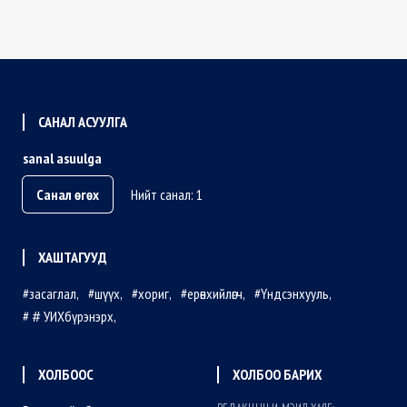
САНАЛ АСУУЛГА
sanal asuulga
Санал өгөх
Нийт санал: 1
ХАШТАГУУД
засаглал
шүүх
хориг
ерөнхийлөгч
Үндсэнхууль
＃УИХбүрэнэрх
ХОЛБООС
ХОЛБОО БАРИХ