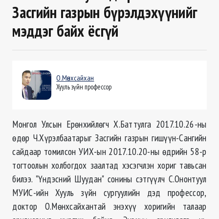
Засгийн газрын бүрэлдэхүүнийг
мэддэг байх ёсгүй
О.Мөнхсайхан
Хууль зүйн профессор
Монгол Улсын Ерөнхийлөгч Х.Баттулга 2017.10.26-ны
өдөр Ч.Хүрэлбаатарыг Засгийн газрын гишүүн-Сангийн
сайдаар томилсон УИХ-ын 2017.10.20-ны өдрийн 58-р
тогтоолын холбогдох заалтад хэсэгчлэн хориг тавьсан
билээ. "Үндэсний Шуудан" сонины сэтгүүлч С.Ононтуул
МУИС-ийн Хууль зүйн сургуулийн дэд профессор,
доктор О.Мөнхсайхантай энэхүү хоригийн талаар