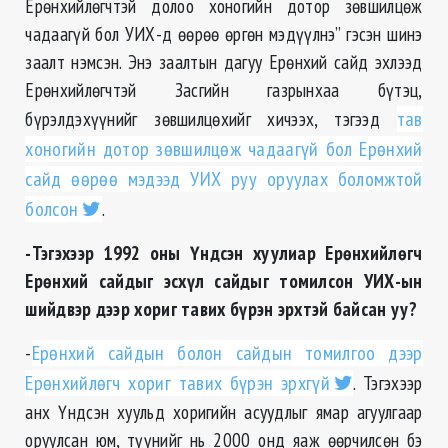
Ерөнхийлөгчтэй долоо хоногийн дотор зөвшилцөж
чадаагүй бол УИХ-д өөрөө өргөн мэдүүлнэ” гэсэн шинэ
заалт нэмсэн. Энэ заалтын дагуу Ерөнхий сайд эхлээд
Ерөнхийлөгчтэй Засгийн газрынхаа бүтэц,
бүрэлдэхүүнийг зөвшилцөхийг хичээх, тэгээд
тав
хоногийн дотор зөвшилцөж чадаагүй бол Ерөнхий
сайд өөрөө мэдээд УИХ руу оруулах боломжтой
болсон
.
-Тэгэхээр 1992 оны Үндсэн хуулиар Ерөнхийлөгч
Ерөнхий сайдыг эсхүл сайдыг томилсон УИХ-ын
шийдвэр дээр хориг тавих бүрэн эрхтэй байсан уу?
-
Ерөнхий сайдын болон сайдын томилгоо дээр
Ерөнхийлөгч хориг тавих бүрэн эрхгүй
. Тэгэхээр
анх Үндсэн хуульд хоригийн асуудлыг ямар агуулгаар
оруулсан юм, түүнийг нь 2000 онд яаж өөрчилсөн бэ