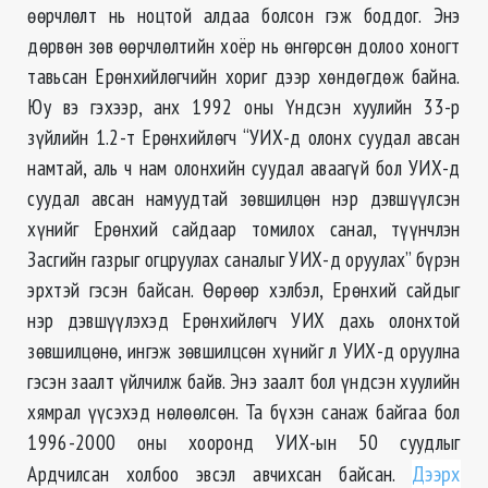
өөрчлөлт нь ноцтой алдаа болсон гэж боддог. Энэ
дөрвөн зөв өөрчлөлтийн хоёр нь өнгөрсөн долоо хоногт
тавьсан Ерөнхийлөгчийн хориг дээр хөндөгдөж байна.
Юу вэ гэхээр, анх 1992 оны Үндсэн хуулийн 33-р
зүйлийн 1.2-т Ерөнхийлөгч “УИХ-д олонх суудал авсан
намтай, аль ч нам олонхийн суудал аваагүй бол УИХ-д
суудал авсан намуудтай зөвшилцөн нэр дэвшүүлсэн
хүнийг Ерөнхий сайдаар томилох санал, түүнчлэн
Засгийн газрыг огцруулах саналыг УИХ-д оруулах” бүрэн
эрхтэй гэсэн байсан. Өөрөөр хэлбэл, Ерөнхий сайдыг
нэр дэвшүүлэхэд Ерөнхийлөгч УИХ дахь олонхтой
зөвшилцөнө, ингэж зөвшилцсөн хүнийг л УИХ-д оруулна
гэсэн заалт үйлчилж байв. Энэ заалт бол үндсэн хуулийн
хямрал үүсэхэд нөлөөлсөн. Та бүхэн санаж байгаа бол
1996-2000 оны хооронд УИХ-ын 50 суудлыг
Ардчилсан холбоо эвсэл авчихсан байсан.
Дээрх