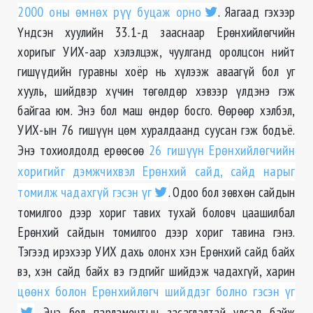
2000 оны өмнөх рүү буцаж орно
. Яагаад гэхээр
Үндсэн хуулийн 33.1-д зааснаар Ерөнхийлөгчийн
хоригыг УИХ-аар хэлэлцэж, чуулганд оролцсон нийт
гишүүдийн гуравны хоёр нь хүлээж аваагүй бол уг
хууль, шийдвэр хүчин төгөлдөр хэвээр үлдэнэ гэж
байгаа юм. Энэ бол маш өндөр босго. Өөрөөр хэлбэл,
УИХ-ын 76 гишүүн цөм хуралдаанд суусан гэж бодъё.
Энэ тохиолдолд ерөөсөө
26 гишүүн Ерөнхийлөгчийн
хоригийг дэмжчихвэл Ерөнхий сайд, сайд нарыг
томилж чадахгүй гэсэн үг
. Одоо бол зөвхөн сайдын
томилгоо дээр хориг тавих тухай боловч цаашилбал
Ерөнхий сайдын томилгоо дээр хориг тавина гэнэ.
Тэгээд ирэхээр УИХ дахь олонх хэн Ерөнхий сайд байх
вэ, хэн сайд байх вэ гэдгийг шийдэж чадахгүй, харин
цөөнх болон Ерөнхийлөгч шийддэг болно гэсэн үг
. Энэ бол парламентын засаглалтай улсад байж