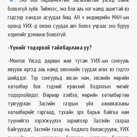
болохгүй зүйл. Тиймээс, энэ бол аль нэг намд ашигтай вэ
гэдгээр хандах асуудал биш. АН ч өндөөрийн МАН-ын
оронд УИХ-д олонх суудал авч болох учраас энэ буруу
хоригийг дэмжиж болохгүй.
-Үүнийг тодорхой тайлбарлана уу?
-Монгол Улсад дөрвөн жил тутам УИХ-ын сонгууль
явуулж иргэд аль намд олонхийн суудал өгөх вэ гэдгээ
шийддэг. Тэр сонгуульд ялсан нам, эвслийн мөрийн
хөтөлбөр бол тэдний ерөнхий бодлогын чигийг
тодорхойлдог. Өөрөөр хэлбэл, мөрийн хөтөлбөртөө
тулгуурлан Засгийн газрын үйл ажиллагааны
хөтөлбөрийг гаргаад, тухайн эрх барьж байгаа нам
түүнийгээ хэрэгжүүлэх зорилгоор Засгийн газраа
байгуулдаг, Засгийн газар нь бодлого боловсруулж, УИХ