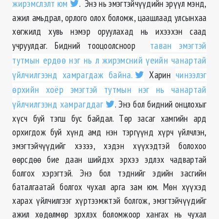
жирэмслэлт юм
. Энэ нь эмэгтэйчүүдийн эрүүл мэнд,
ажил амьдрал, орлого олох боломж, цаашлаад улсынхаа
хөгжилд хувь нэмэр оруулахад нь ихээхэн саад
учруулдаг. Бидний тооцоолсноор
таван эмэгтэй
тутмын ердөө нэг нь л жирэмсний үеийн чанартай
үйлчилгээнд хамрагдаж байна.
Харин
чинээлэг
өрхийн хоёр эмэгтэй тутмын нэг нь чанартай
үйлчилгээнд хамрагддаг
. Энэ бол бидний онцлохыг
хүсч буй тэгш бус байдал. Төр засаг хамгийн ард
орхигдож буй хүнд амд нэн тэргүүнд хүрч үйлчлэн,
эмэгтэйчүүдийг хэзээ, хэдэн хүүхэдтэй болохоо
өөрсдөө бие даан шийдэх эрхээ эдлэх чадвартай
болгох хэрэгтэй. Энэ бол тэднийг эдийн засгийн
баталгаатай болгох чухал арга зам юм. Мөн хүүхэд
харах үйлчилгээг хүртээмжтэй болгож, эмэгтэйчүүдийг
ажил хөдөлмөр эрхлэх боломжоор хангах нь чухал