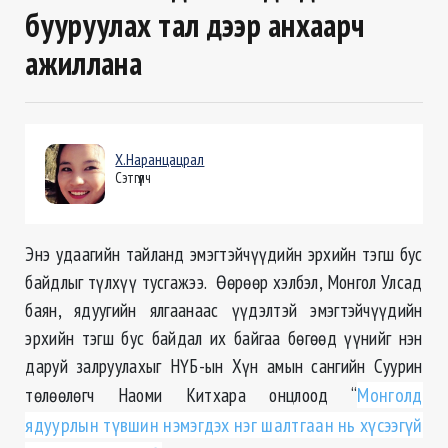
бууруулах тал дээр анхаарч
ажиллана
Х.Наранцацрал
Сэтгүүлч
Энэ удаагийн тайланд эмэгтэйчүүдийн эрхийн тэгш бус
байдлыг түлхүү тусгажээ. Өөрөөр хэлбэл, Монгол Улсад
баян, ядуугийн ялгаанаас үүдэлтэй эмэгтэйчүүдийн
эрхийн тэгш бус байдал их байгаа бөгөөд үүнийг нэн
даруй залруулахыг НҮБ-ын Хүн амын сангийн Суурин
төлөөлөгч Наоми Китхара онцлоод “
Монголд
ядуурлын түвшин нэмэгдэх нэг шалтгаан нь хүсээгүй