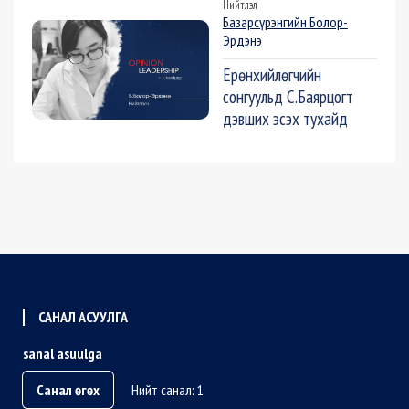
Нийтлэл
Базарсүрэнгийн Болор-
Эрдэнэ
Ерөнхийлөгчийн
сонгуульд С.Баярцогт
дэвших эсэх тухайд
САНАЛ АСУУЛГА
sanal asuulga
Санал өгөх
Нийт санал: 1