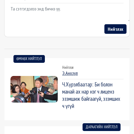
Example textarea
Нийтлэх
ӨМНӨХ НИЙТЛЭЛ
Нийтлэл
Э.Анхзул
Ч.Хүрэлбаатар: Би болон
манай ах нар нэг ч лиценз
эзэмшиж байгаагүй, эзэмших
ч үгүй
ДАРААГИЙН НИЙТЛЭЛ