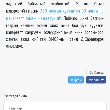
чадахгүй байгаатай холбоотой. Монгол Улсын
цэцэрлэгийн насны
250 мянган хүүхдийн 60 мянга нь
цэцэрлэгт элсэж чадаагүй
. Тиймээс шинэ Засгийн
газрын хамгийн эхэнд хийх ажил бол бүх хүүхдээ
цэцэрлэгт хамруулж, эхчүүдийг ажил хийх боломжоор
хангах ажил юм" гэж ЭМСЯ-ны сайд Д.Сарангэрэл
онцоллоо.
Хэвлэх
Жиргэх
Хуваалцах
Сэтгэгдэл бичих