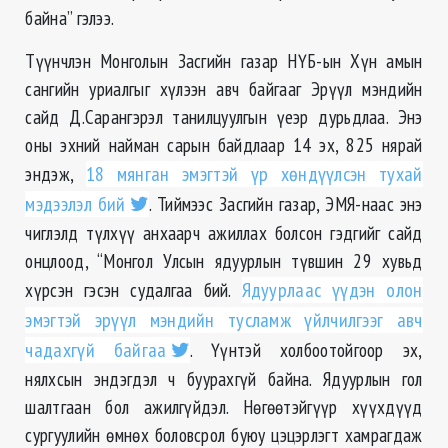
байна” гэлээ.
Түүнчлэн Монголын Засгийн газар НҮБ-ын Хүн амын
сангийн уриалгыг хүлээн авч байгааг Эрүүл мэндийн
сайд Д.Сарангэрэл танилцуулгын үеэр дурьдлаа. Энэ
оны эхний найман сарын байдлаар 14 эх, 825 нярай
эндэж,
18 мянган эмэгтэй үр хөндүүлсэн тухай
мэдээлэл бий
. Тиймээс Засгийн газар, ЭМЯ-наас энэ
чиглэлд түлхүү анхаарч ажиллах болсон гэдгийг сайд
онцлоод, “Монгол Улсын ядуурлын түвшин 29 хувьд
хүрсэн гэсэн судалгаа бий.
Ядуурлаас үүдэн олон
эмэгтэй эрүүл мэндийн тусламж үйлчилгээг авч
чадахгүй байгаа
. Үүнтэй холбоотойгоор эх,
нялхсын эндэгдэл ч буурахгүй байна. Ядуурлын гол
шалтгаан бол ажилгүйдэл. Нөгөөтэйгүүр хүүхдүүд
сургуулийн өмнөх боловсрол буюу цэцэрлэгт хамрагдаж