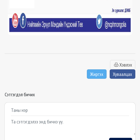
Хэвлэх
Жиргэх
Хуваалцах
Сэтгэгдэл бичих
Example textarea