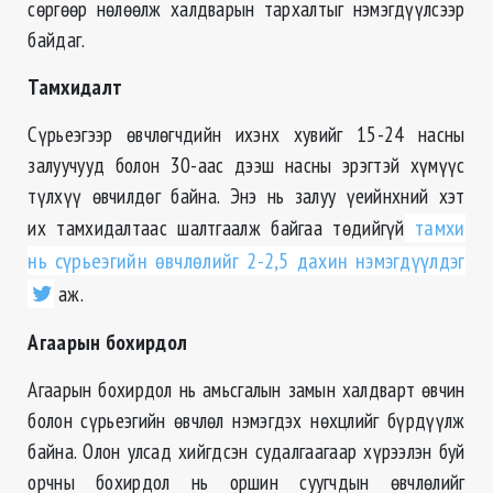
сөргөөр нөлөөлж халдварын тархалтыг нэмэгдүүлсээр
байдаг.
Тамхидалт
Сүрьеэгээр өвчлөгчдийн ихэнх хувийг 15-24 насны
залуучууд болон 30-аас дээш насны эрэгтэй хүмүүс
түлхүү өвчилдөг байна. Энэ нь залуу үеийнхний хэт
их тамхидалтаас шалтгаалж байгаа төдийгүй
тамхи
нь сүрьеэгийн өвчлөлийг 2-2,5 дахин нэмэгдүүлдэг
аж.
Агаарын бохирдол
Агаарын бохирдол нь амьсгалын замын халдварт өвчин
болон сүрьеэгийн өвчлөл нэмэгдэх нөхцлийг бүрдүүлж
байна. Олон улсад хийгдсэн судалгаагаар хүрээлэн буй
орчны бохирдол нь оршин суугчдын өвчлөлийг