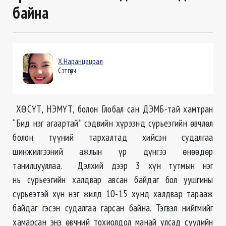
байна
Х.Наранцацрал
Сэтгүүлч
ХӨСҮТ, НЭМҮТ, болон Глобал сан ДЭМБ-тай хамтран
“Бид нэг агаартай” сэдвийн хүрээнд сүрьеэгийн өвчлөл
болон түүний тархалтад хийсэн судалгаа
шинжилгээний ажлын үр дүнгээ өнөөдөр
танилцууллаа. Дэлхий дээр 3 хүн тутмын нэг
нь сүрьеэгийн халдвар авсан байдаг бол уушгины
сүрьеэтэй хүн нэг жилд 10-15 хүнд халдвар тарааж
байдаг гэсэн судалгаа гарсан байна. Тэгвэл нийгмийг
хамарсан энэ өвчний тохиолдол манай улсад сүүлийн