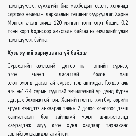
нэмэгдүүлэх, хүүхдийн бие махбодын өсөлт, хөгжилд
сөргөөр нөлөөлж дархлалын түвшинг бууруулдаг. Харин
Монгол улсад жилд 120 мянган тонн хорт бодис 0,2
тонн хорт бодисоор амьсгалж байгаа нь өвчлөлийг улам
нэмэгдүүлж байна.
Хувь хүний хариуцлагагүй байдал
Сүрьеэгийн өвчлөлийг дотор нь энгийн сүрьеэ,
олон эмэнд дасалтай болон маш
олон эмэнд дасалтай сүрьеэ гэж ангилдаг. Гэхдээ аль
аль нь6-24 сарын тууштай эмчилгээний үр дүнд бүрэн
эдгэрэх боломжтой юм. Хамгийн гол нь хүн бүр өөрийн
эрүүл мэнддээ анхаарал тавьж 2 долоо хоногоос дээш
ханиалгасан бол зайлшгүй үзлэг шинжилгээнд
хамрагдаж илүү олон хүнд халдвар тараахаас
сэргийлэх шаардлагатай юм.