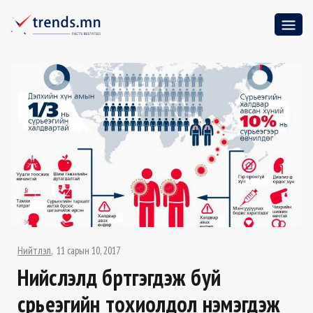
Нийтлэл
11 сарын 10, 2017
Нийслэлд бүртгэгдэж буй
сүрьеэгийн тохиолдол нэмэгдэж