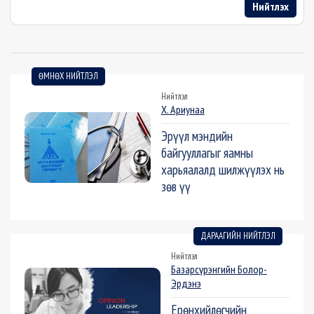
Нийтлэх
ӨМНӨХ НИЙТЛЭЛ
Нийтлэл
Х. Ариунаа
Эрүүл мэндийн
байгууллагыг яамны
харьяалалд шилжүүлэх нь
зөв үү
ДАРААГИЙН НИЙТЛЭЛ
Нийтлэл
Базарсүрэнгийн Болор-
Эрдэнэ
Ерөнхийлөгчийн