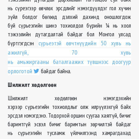
нь сүреэгээр өвчлөх эрсдлийг нэмэгдүүлдэг гол хүчин
зүйл болдог бөгөөд дэлхий дахинд оношлогдож
буй сүрьеэгийн шинэ тохиолдол бүрийн ¼ нь хоол
тэжээлийн дутагдалтай байдаг бол Монгол улсад
бүртгэгдсэн
сүрьеэтэй өвчтнүүдийн 50 хувь нь
ажилгүй, 70 хувь
нь амьжиргааны баталгаажих түвшнээс доогуур
орлоготой
байдаг байна.
Шилжилт хөдөлгөөн
Шилжилт хөдөлгөөн нэмэгдэхийн
хэрээр сүрьеэгийн тохиолдлыг олж илрүүлэхгүй байх
эрсдэл нэмэгдэнэ. Тодорхой оршин суугаа хаяггүй, бичиг
баримтгүй эсвэл бичиг баримтын зөрчилтэй байдаг
нь сүрьеэгийн тусламж үйлчилгээнд хамрагдахад