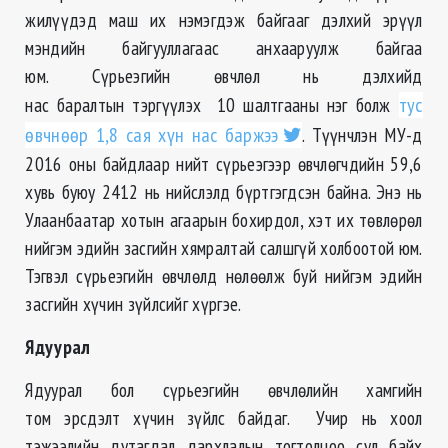
жилүүдэд маш их нэмэгдэж байгааг дэлхий эрүүл
мэндийн байгууллагаас анхааруулж байгаа
юм. Сүрьеэгийн өвчлөл нь дэлхийд
нас баралтын тэргүүлэх 10 шалтгааны нэг болж
тус
өвчнөөр 1,8 сая хүн нас баржээ
. Түүнчлэн МУ-д
2016 оны байдлаар нийт сүрьеэгээр өвчлөгчдийн 59,6
хувь буюу 2412 нь нийслэлд бүртгэгдсэн байна. Энэ нь
Улаанбаатар хотын агаарын бохирдол, хэт их төвлөрөл
нийгэм эдийн засгийн хямралтай салшгүй холбоотой юм.
Тэгвэл сүрьеэгийн өвчлөлд нөлөөлж буй нийгэм эдийн
засгийн хүчин зүйлсийг хүргэе.
Ядуурал
Ядуурал бол сүрьеэгийн өвчлөлийн хамгийн
том эрсдэлт хүчин зүйлс байдаг. Учир нь хоол
тэжээлийн дутагдал дархлалын тогтолцоо сул байх