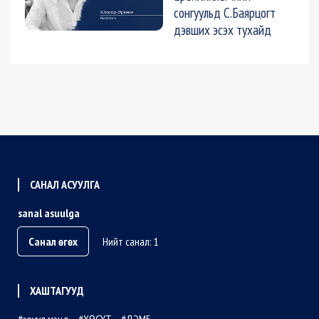
сонгуульд С.Баярцогт
дэвших эсэх тухайд
САНАЛ АСУУЛГА
sanal asuulga
Санал өгөх
Нийт санал: 1
ХАШТАГУУД