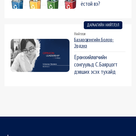
ёстой вэ?
ДАРААГИЙН НИЙТЛЭЛ
Нийтлэл
Базарсүрэнгийн Болор-
Эрдэнэ
Ерөнхийлөгчийн
сонгуульд С.Баярцогт
дэвших эсэх тухайд