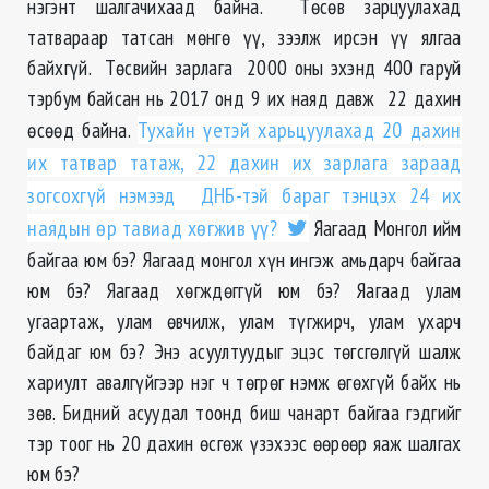
нэгэнт шалгачихаад байна. Төсөв зарцуулахад
татвараар татсан мөнгө үү, зээлж ирсэн үү ялгаа
байхгүй. Төсвийн зарлага 2000 оны эхэнд 400 гаруй
тэрбум байсан нь 2017 онд 9 их наяд давж 22 дахин
өсөөд байна.
Тухайн үетэй харьцуулахад 20 дахин
их татвар татаж, 22 дахин их зарлага зараад
зогсохгүй нэмээд ДНБ-тэй бараг тэнцэх 24 их
наядын өр тавиад хөгжив үү?
Яагаад Монгол ийм
байгаа юм бэ? Яагаад монгол хүн ингэж амьдарч байгаа
юм бэ? Яагаад хөгждөггүй юм бэ? Яагаад улам
угаартаж, улам өвчилж, улам түгжирч, улам ухарч
байдаг юм бэ? Энэ асуултуудыг эцэс төгсгөлгүй шалж
хариулт авалгүйгээр нэг ч төгрөг нэмж өгөхгүй байх нь
зөв. Бидний асуудал тоонд биш чанарт байгаа гэдгийг
тэр тоог нь 20 дахин өсгөж үзэхээс өөрөөр яаж шалгах
юм бэ?