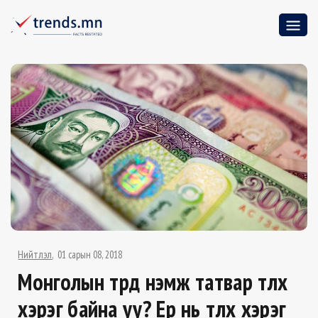
Нийтлэл
01 сарын 08, 2018
Монголын төрд нэмж татвар төлөх
хэрэг байна уу? Ер нь төлөх хэрэг