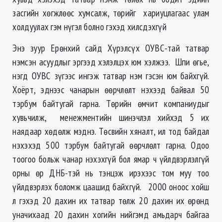
засгийн хөгжлөөс хумсалж, төрийг хариуцлагаас улам
холдуулах гэм нүгэл болно гэхэд хилсдэхгүй
Энэ зуур Ерөнхий сайд Хүрэлсүх ОУВС-тай татвар
нэмсэн асуудлыг эргээд хэлэлцэх юм хэлжээ. Шпи өгье,
нэгд ОУВС зүгээс ингэж татвар нэм гэсэн юм байхгүй.
Хоёрт, эднээс чанарын өөрчлөлт нэхээд байвал 50
тэрбум байтугай гарна. Төрийн өмчит компаниудыг
хувьчилж, менежментийн шинэчлэл хийхэд 5 их
наядаар хөдөлж мэднэ. Төсвийн хяналт, ил тод байдал
нэхэхэд 500 тэрбум байтугай өөрчлөлт гарна. Одоо
тоогоо больж чанар нэхэхгүй бол ямар ч үйлдвэрлэлгүй
орны өр ДНБ-тэй нь тэнцэж ирэхээс том муу тоо
үйлдвэрлэх боломж цаашид байхгүй. 2000 оноос хойш
л гэхэд 20 дахин их татвар төлж 20 дахин их өрөнд
уначихаад 20 дахин хогийн нийгэмд амьдарч байгаа