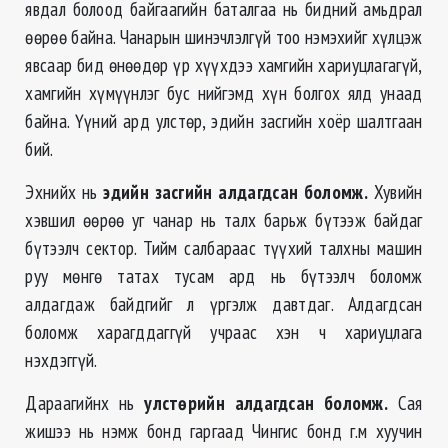
явдал болоод байгаагийн баталгаа нь бидний амьдрал
өөрөө байна. Чанарын шинэчлэлгүй тоо нэмэхийг хүлцэж
явсаар бид өнөөдөр үр хүүхдээ хамгийн хариуцлагагүй,
хамгийн хүмүүнлэг бус нийгэмд хүн болгох ялд унаад
байна. Үүний ард улстөр, эдийн засгийн хоёр шалтгаан
бий.
Эхнийх нь
эдийн засгийн алдагдсан боломж.
Хувийн
хэвшил өөрөө уг чанар нь талх барьж бүтээж байдаг
бүтээлч сектор. Тийм салбараас түүхий талхны машин
руу мөнгө татах тусам ард нь бүтээлч боломж
алдагдаж байдгийг л үргэлж давтдаг. Алдагдсан
боломж харагддаггүй учраас хэн ч хариуцлага
нэхдэггүй.
Дараагийнх нь
улстөрийн алдагдсан боломж.
Сая
жишээ нь нэмж бонд гаргаад Чингис бонд г.м хуучин