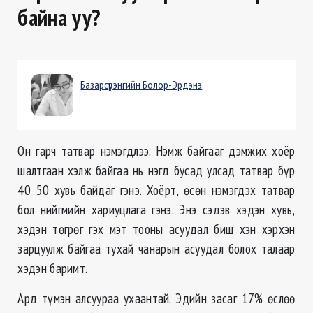
байна уу?
Базарсүрэнгийн Болор-Эрдэнэ
Он гарч татвар нэмэгдлээ. Нэмж байгааг дэмжих хоёр
шалтгаан хэлж байгаа нь нэгд бусад улсад татвар бүр
40 50 хувь байдаг гэнэ. Хоёрт, өсөн нэмэгдэх татвар
бол нийгмийн хариуцлага гэнэ. Энэ сэдэв хэдэн хувь,
хэдэн төгрөг гэх мэт тооны асуудал биш хэн хэрхэн
зарцуулж байгаа тухай чанарын асуудал болох талаар
хэдэн баримт.
Ард түмэн алсуураа ухаантай. Эдийн засаг 17% өслөө