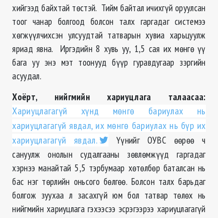
хийгээд байхтай төстэй. Тийм байтал ичихгүй оруулсан
тоог чанар болгоод болсон талх гаргадаг системээ
хөгжүүлчихсэн улсуудтай татварын хувиа харьцуулж
яриад явна. Иргэдийн 8 хувь уу, 1,5 сая их мөнгө үү
бага уу энэ мэт тоонууд бүүр гуравдугаар зэргийн
асуудал.
Хоёрт, нийгмийн хариуцлага талаасаа:
Хариуцлагагүй хүнд мөнгө бариулах нь
хариуцлагагүй явдал, их мөнгө бариулах нь бүр их
хариуцлагагүй явдал.
Үүнийг ОУВС өөрөө ч
сануулж онолын судалгааны зөвлөмжүүд гаргадаг
хэрнээ манайтай 5,5 тэрбумаар хөтөлбөр баталсан нь
бас нэг төрлийн оньсого бөлгөө. Болсон талх барьдаг
болгож зуухаа л засахгүй юм бол татвар төлөх нь
нийгмийн хариуцлага гэхээсээ эсрэгээрээ хариуцлагагүй