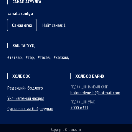
САНАЛ АСУУЛГА
sanal asuulga
Санал өгөх
Нийт санал: 1
ХАШТАГУУД
татвар
төр
төсөв
хөгжил
ХОЛБООС
ХОЛБОО БАРИХ
РЕДАКЦЫН И-МЭИЛ ХАЯГ:
Редакцийн бодлого
bolorerdene_b@hotmail.com
Үйлчилгээний нөхцөл
РЕДАКЦЫН УТАС:
7000-6321
Сурталчилгаа байршуулах
Copyright © trends.mn