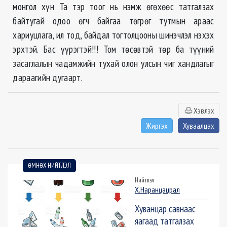
монгол хүн Та тэр тоог нь нэмж өгөхөөс татгалзах
байтугай одоо өгч байгаа төгрөг тутмын араас
хариуцлага, ил тод, байдал тогтолцооны шинэчлэл нэхэх
эрхтэй. Бас үүрэгтэй!!! Том төсөвтэй төр ба түүний
засаглалын чадамжийн тухай олон улсын чиг хандлагыг
дараагийн дугаарт.
Хэвлэх
Жиргэх
Хуваалцах
ӨМНӨХ НИЙТЛЭЛ
Нийтлэл
Х.Наранцацрал
Хуванцар савнаас
яагаад татгалзах