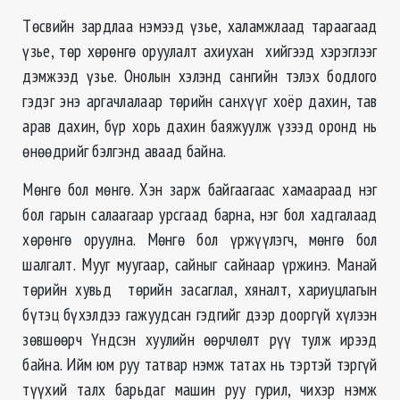
Төсвийн зардлаа нэмээд үзье, халамжлаад тараагаад
үзье, төр хөрөнгө оруулалт ахиухан хийгээд хэрэглээг
дэмжээд үзье. Онолын хэлэнд сангийн тэлэх бодлого
гэдэг энэ аргачлалаар төрийн санхүүг хоёр дахин, тав
арав дахин, бүр хорь дахин баяжуулж үзээд оронд нь
өнөөдрийг бэлгэнд аваад байна.
Мөнгө бол мөнгө. Хэн зарж байгаагаас хамаараад нэг
бол гарын салаагаар урсгаад барна, нэг бол хадгалаад
хөрөнгө оруулна. Мөнгө бол үржүүлэгч, мөнгө бол
шалгалт. Мууг муугаар, сайныг сайнаар үржинэ. Манай
төрийн хувьд төрийн засаглал, хяналт, хариуцлагын
бүтэц бүхэлдээ гажуудсан гэдгийг дээр дооргүй хүлээн
зөвшөөрч Үндсэн хуулийн өөрчлөлт рүү тулж ирээд
байна. Ийм юм руу татвар нэмж татах нь тэртэй тэргүй
түүхий талх барьдаг машин руу гурил, чихэр нэмж