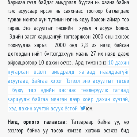
барилаа гээд байдаг амьдралд буусан нь хаана байна
гэж асуусаар ирсэн нь саяхнаас тоогоор батлагдаж
гурван монгол хүн тутмын нэг нь ядуу болсон аймар тоо
гарав. Энэ асуултыг төсвийн хувьд ч асууж болно.
Эдийн засаг харьцангуй тогтворжсон 2000 оны эхнээс
тоонуудаа харъя. 2000 онд 2,8 их наяд байсан
дотоодын нийт бүтээгдэхүүн маань 27 их наяд давж
ойролцоогоор 10 дахин өсчээ. Ард түмэн энэ
10 дахин
нугарсан өсөлт амьдралд яагаад наалдаагүйг
асуугаад байгаа хэрэг. Тэгвэл энэ асуултыг төсөв
буюу төр эдийн засгаас төвлөрүүлж татаад
зарцуулж байгаа мөнгөн дээр хоёр дахин хүчтэй,
хэд дахин хүчтэй асуух ёстой
юм.
Нэгд, орлого талаасаа:
Татвараар байна уу, өр
зээлээр байна уу төсөв нэмээд хөгжих эсэхээ бид