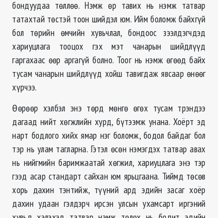
бондуудаа төллөө. Нэмж өр тавих нь нэмж татвар
татахтай төстэй тоон шийдэл юм. Ийм боломж байхгүй
бол төрийн өмчийн хувьчлал, бондоос зээлдэгчдэд
хариуцлага тооцох гэх мэт чанарын шийдлүүд
гаргахаас өөр аргагүй болно. Тоог нь нэмж өгөөд байх
тусам чанарын шийдлүүд хойш тавигдаж явсаар өнөөг
хүрчээ.
Өөрөөр хэлбэл энэ төрд мөнгө өгөх тусам трэндээ
дагаад нийт хөгжлийн хурд, бүтээмж унана. Хоёрт эд
нарт бодлого хийх ямар нэг боломж, бодол байдаг бол
тэр нь улам тагларна. Гэтэл өсөн нэмэгдэх татвар авах
нь нийгмийн баримжаатай хөгжил, хариуцлага энэ тэр
гээд асар стандарт сайхан юм ярьцгаана. Тиймд төсөв
хорь дахин тэнтийж, түүний ард эдийн засаг хоёр
дахин удаан гэлдэрч ирсэн улсын ухамсарт иргэний
хувьд хэлэхэд татвар нэмж төлөх нь бодит эдийн