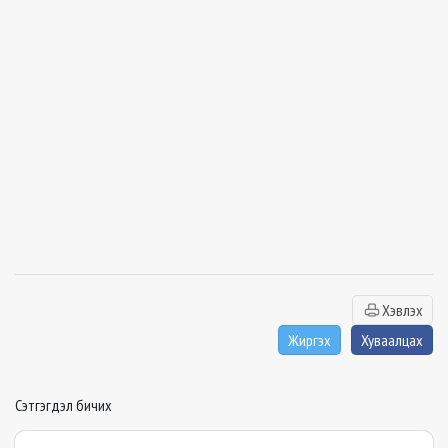
Хэвлэх
Жиргэх
Хуваалцах
Сэтгэгдэл бичих