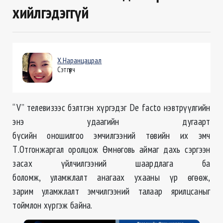
хийлгэдэггүй
Х.Наранцацрал
Сэтгүүлч
“V” телевизээс бэлтгэн хүргэдэг De facto нэвтрүүлгийн
энэ удаагийн дугаарт
бүсийн оношилгоо эмчилгээний төвийн их эмч
Т.Отгонжаргал оролцож Өмнөговь аймаг дахь сэргээн
засах үйлчилгээний шаардлага ба
боломж, уламжлалт анагаах ухааны үр өгөөж,
зарим уламжлалт эмчилгээний талаар ярилцсаныг
тоймлон хүргэж байна.