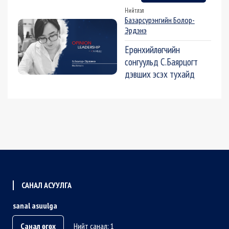
Нийтлэл
Базарсүрэнгийн Болор-
Эрдэнэ
Ерөнхийлөгчийн
сонгуульд С.Баярцогт
дэвших эсэх тухайд
САНАЛ АСУУЛГА
sanal asuulga
Санал өгөх
Нийт санал: 1