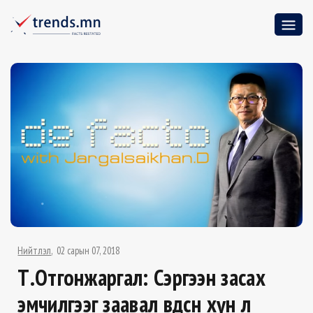
Нийтлэл
02 сарын 07, 2018
Т.Отгонжаргал: Сэргээн засах
эмчилгээг заавал өвдсөн хүн л