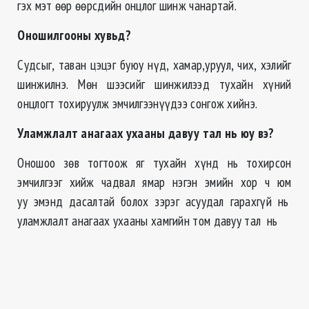
гэх мэт өөр өөрсдийн онцлог шинж чанартай.
Оношилгооны хувьд?
Судсыг, таван цэцэг буюу нүд, хамар,уруул, чих, хэлийг
шинжилнэ. Мөн шээсийг шинжилээд тухайн хүний
онцлогт тохируулж эмчилгээнүүдээ сонгож хийнэ.
Уламжлалт анагаах ухааны давуу тал нь юу вэ?
Оношоо зөв тогтоож яг тухайн хүнд нь тохирсон
эмчилгээг хийж чадвал ямар нэгэн эмийн хор ч юм
уу эмэнд дасалтай болох зэрэг асуудал гарахгүй нь
уламжлалт анагаах ухааны хамгийн том давуу тал нь