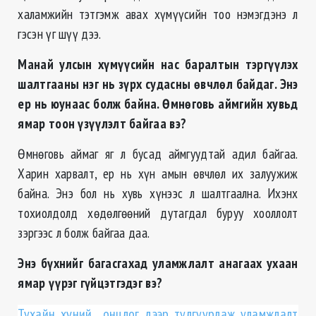
халамжийн тэтгэмж авах хүмүүсийн тоо нэмэгдэнэ л
гэсэн үг шүү дээ.
Манай улсын хүмүүсийн нас баралтын тэргүүлэх
шалтгааны нэг нь зүрх судасны өвчлөл байдаг. Энэ
ер нь юунаас болж байна. Өмнөговь аймгийн хувьд
ямар тоон үзүүлэлт байгаа вэ?
Өмнөговь аймаг яг л бусад аймгуудтай адил байгаа.
Харин харвалт, ер нь хүн амын өвчлөл их залуужиж
байна. Энэ бол нь хувь хүнээс л шалтгаална. Ихэнх
тохиолдолд хөдөлгөөний дутагдал буруу хооллолт
зэргээс л болж байгаа даа.
Энэ бүхнийг багасгахад уламжлалт анагаах ухаан
ямар үүрэг гүйцэтгэдэг вэ?
Тухайн хүний онцлог дээр тулгуурлаж уламжлалт