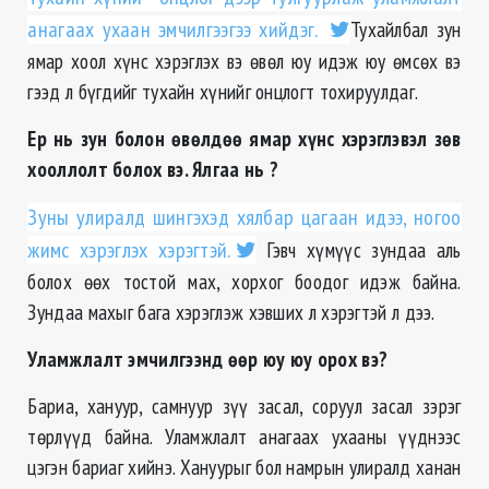
анагаах ухаан эмчилгээгээ хийдэг.
Тухайлбал зун
ямар хоол хүнс хэрэглэх вэ өвөл юу идэж юу өмсөх вэ
гээд л бүгдийг тухайн хүнийг онцлогт тохируулдаг.
Ер нь зун болон өвөлдөө ямар хүнс хэрэглэвэл зөв
хооллолт болох вэ. Ялгаа нь ?
Зуны улиралд шингэхэд хялбар цагаан идээ, ногоо
жимс хэрэглэх хэрэгтэй.
Гэвч хүмүүс зундаа аль
болох өөх тостой мах, хорхог боодог идэж байна.
Зундаа махыг бага хэрэглэж хэвших л хэрэгтэй л дээ.
Уламжлалт эмчилгээнд өөр юу юу орох вэ?
Бариа, хануур, самнуур зүү засал, соруул засал зэрэг
төрлүүд байна. Уламжлалт анагаах ухааны үүднээс
цэгэн бариаг хийнэ. Хануурыг бол намрын улиралд ханан