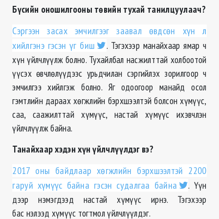
Бүсийн оношилгооны төвийн тухай танилцуулаач?
Сэргээн засах эмчилгээг заавал өвдсөн хүн л
хийлгэнэ гэсэн үг биш
. Тэгэхээр манайхаар ямар ч
хүн үйлчлүүлж болно. Тухайлбал насжилттай холбоотой
үүсэх өвчлөлүүдээс урьдчилан сэргийлэх зорилгоор ч
эмчилгээ хийлгэж болно. Яг одоогоор манайд осол
гэмтлийн дараах хөгжлийн бэрхшээлтэй болсон хүмүүс,
саа, саажилттай хүмүүс, настай хүмүүс ихэвчлэн
үйлчлүүлж байна.
Танайхаар хэдэн хүн үйлчлүүлдэг вэ?
2017 оны байдлаар хөгжлийн бэрхшээлтэй 2200
гаруй хүмүүс байна гэсэн судалгаа байна
. Үүн
дээр нэмэгдээд настай хүмүүс ирнэ. Тэгэхээр
бас нэлээд хүмүүс тогтмол үйлчлүүлдэг.