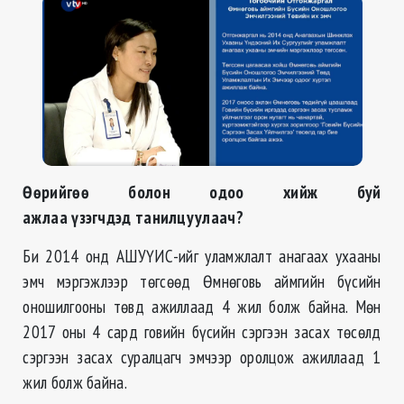
Өөрийгөө болон одоо хийж буй
ажлаа үзэгчдэд танилцуулаач?
Би 2014 онд АШУҮИС-ийг уламжлалт анагаах ухааны
эмч мэргэжлээр төгсөөд Өмнөговь аймгийн бүсийн
оношилгооны төвд ажиллаад 4 жил болж байна. Мөн
2017 оны 4 сард говийн бүсийн сэргээн засах төсөлд
сэргээн засах суралцагч эмчээр оролцож ажиллаад 1
жил болж байна.