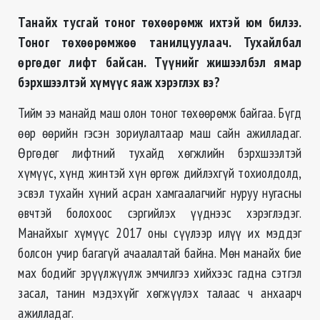
Танайх тусгай тоног төхөөрөмж ихтэй юм билээ.
Тоног төхөөрөмжөө танилцуулаач. Тухайлбал
өргөдөг лифт байсан. Түүнийг жишээлбэл ямар
бэрхшээлтэй хүмүүс яаж хэрэглэх вэ?
Тийм ээ манайд маш олон тоног төхөөрөмж байгаа. Бүгд
өөр өөрийн гэсэн зориулалтаар маш сайн ажилладаг.
Өргөдөг лифтний тухайд хөгжлийн бэрхшээлтэй
хүмүүс, хүнд жинтэй хүн өргөж дийлэхгүй тохиолдолд,
эсвэл тухайн хүний асран хамгаалагчийг нуруу нугасны
өвчтэй болохоос сэргийлэх үүднээс хэрэглэдэг.
Манайхыг хүмүүс 2017 оны сүүлээр илүү их мэддэг
болсон учир багагүй ачаалалтай байна. Мөн манайх бие
мах бодийг эрүүлжүүлж эмчилгээ хийхээс гадна сэтгэл
засал, танин мэдэхүйг хөгжүүлэх талаас ч анхаарч
ажилладаг.