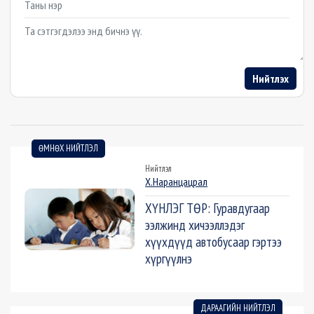
Example textarea
Нийтлэх
ӨМНӨХ НИЙТЛЭЛ
Нийтлэл
Х.Наранцацрал
ХҮНЛЭГ ТӨР: Гуравдугаар
ээлжинд хичээллэдэг
хүүхдүүд автобусаар гэртээ
хүргүүлнэ
ДАРААГИЙН НИЙТЛЭЛ