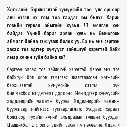
Хөгжлийн бэрхшээлтэй хүмүүсийн тоо улс орноор
авч үзвэл их том тоо гардаг юм билээ. Харин
говийн гурван аймгийн хувьд 33 мянган хүн
байдаг. Үүний бараг арван хувь нь Өмнөговь
аймагт байна гэж үзэж болох уу. Ер нь энэ сэргээн
засах төв эдгээр хүмүүст зайлшгүй хэрэгтэй байх
ямар хүчин зүйл байна вэ?
Сэргээн засах төв зайлшгүй хэрэгтэй. Хэрэв энэ төв
байхгүй бол осол гэмтлээс шалтгаалсан хөгжлийн
бэрхшээлтэй хүмүүсийн сэтгэл зүй
бие махбод нэгдүгээрт дордоно. Мөн эдгээр хүмүүсийн
хөдөлмөрийн чадамж буурна. Хөдөлмөрийн чадамж
буурснаар нийгмээс тусгаарлагдаж бусдаас хараат
болсноор тухайн хүний амьдралын түвшин буурдаг.
Цаашилбал улс орны эдийн засагт ч нөлөөлнө. Ядаж л