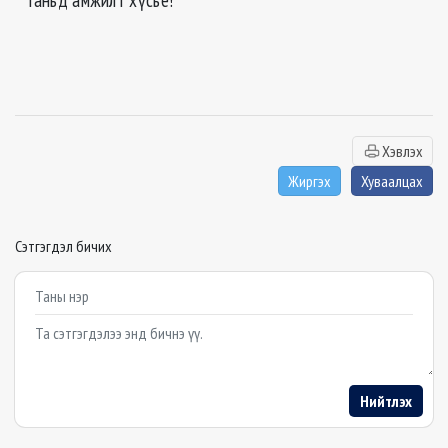
Хэвлэх
Жиргэх
Хуваалцах
Сэтгэгдэл бичих
Example textarea
Нийтлэх