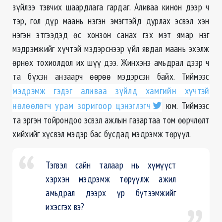
зүйлээ тэвчих шаардлага гардаг. Аливаа кинон дээр ч
тэр, гол дүр маань нэгэн эмэгтэйд дурлах эсвэл хэн
нэгэн этгээдэд ѳс хонзон санах гэх мэт ямар нэг
мэдрэмжийг хүчтэй мэдэрснээр үйл явдал маань эхэлж
ѳрнѳх тохиолдол их шүү дээ. Жинхэнэ амьдрал дээр ч
та бүхэн анзаарч ѳѳрѳѳ мэдэрсэн байх. Тиймээс
мэдрэмж гэдэг аливаа зүйлд хамгийн хүчтэй
нѳлѳѳлѳгч урам зоригоор цэнэглэгч
юм. Тиймээс
та эргэн тойрондоо эсвэл ажлын газартаа том ѳѳрчлѳлт
хийхийг хүсвэл мэдэр бас бусдад мэдрэмж тѳрүүл.
Тэгвэл сайн талаар нь хүмүүст
хэрхэн мэдрэмж тѳрүүлж ажил
амьдрал дээрх үр бүтээмжийг
ихэсгэх вэ?