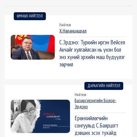
ӨМНӨХ НИЙТЛЭЛ
Нийтлэл
Х.Наранцацрал
С.Эрдэнэ: Туркийн иргэн Вейсел
Акчайг хулгайлсан нь үнэн бол
энэ хүний эрхийн маш бүдүүлэг
зөрчил
ДАРААГИЙН НИЙТЛЭЛ
Нийтлэл
Базарсүрэнгийн Болор-
Эрдэнэ
Ерөнхийлөгчийн
сонгуульд С.Баярцогт
дэвших эсэх тухайд