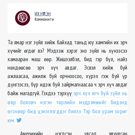
ИХ НҮДЭН
Коммюнити
Та ямар нэг зүйл хийж байхад таньд юу хамгийн их эрч
хүчийг ѳгдѳг вэ? Мэдээж хэрэг энэ зүйл нь хүнээсээ
хамааран маш ѳѳр. Жишээлбэл, бид гэр бүл, найз
нѳхдѳѳсѳѳ эрч хүч авдаг. Эсвэл хийж буй
ажлаасаа, ажилж буй орчноосоо, хүрэх гэж буй үр
дүнгээсээ, бүр идэж буй зайрмагнаасаа ч эрч хүч авдаг
байж магадгүй. Гэхдээ тэрхүү
эрч хүч ѳгч буй зүйл нь
ѳѳр боловч нэгэн тѳрлийн мэдрэмжийг бидэнд
ѳгснѳѳр бид цэнэглэгддэг билээ. Тэр бол урам зориг
юм.
Америкийн нэгдсэн улсад явуулсан