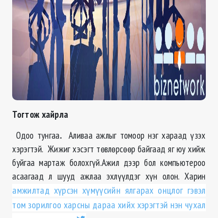
Тогтож хайрла
Одоо тунгаа
.
Аливаа ажлыг томоор нэг хараад үзэх
хэрэгтэй. Жижиг хэсэгт төвлөрсөөр байгаад яг юу хийж
буйгаа мартаж болохгүй.Ажил дээр бол компьютероо
асаагаад л шууд ажлаа эхлүүлдэг хүн олон. Харин
амжилтад хүрсэн хүмүүсийн ялгарах онцлог гэвэл
том зорилгоо харсны дараа хийх хэрэгтэй нэн чухал