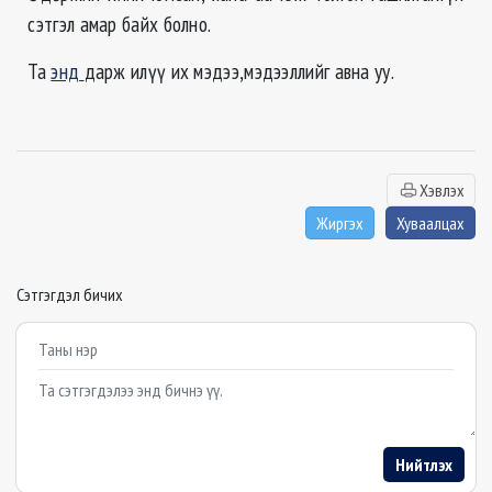
сэтгэл амар байх болно.
Та
энд
дарж илүү их мэдээ,мэдээллийг авна уу.
Хэвлэх
Жиргэх
Хуваалцах
Сэтгэгдэл бичих
Example textarea
Нийтлэх