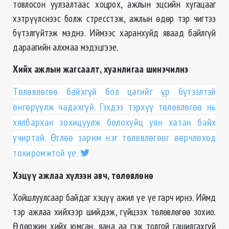
товлосон уулзалтаас хоцрох, ажлын эцсийн хугацааг
хэтрүүлснээс болж стресстэж, ажлын өдөр тэр чигтээ
бүтэлгүйтэж мэднэ. Иймээс харанхуйд яваад байлгүй
дараагийн алхмаа мэдэцгээе.
Хийх ажлын жагсаалт, хуанлигаа шинэчилнэ
Төлөвлөгөө байхгүй бол цагийг үр бүтээлтэй
өнгөрүүлж чадахгүй. Гэхдээ тэрхүү төлөвлөгөө нь
хялбархан зохицуулж болохуйц уян хатан байх
учиртай. Өглөө зарим нэг төлөвлөгөөг өөрчлөхөд
тохиромжтой үе.
Хэцүү ажлаа хүлээн авч, төлөвлөнө
Хойшлуулсаар байдаг хэцүү ажил үе үе гарч ирнэ. Иймд
тэр ажлаа хийхээр шийдэж, гүйцээх төлөвлөгөө зохио.
Өдөржин хийх юмсан, яана аа гэж толгой гашилгахгүй