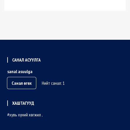
САНАЛ АСУУЛГА
sanal asuulga
Санал өгөх
Нийт санал: 1
ХАШТАГУУД
хувь хүний хөгжил