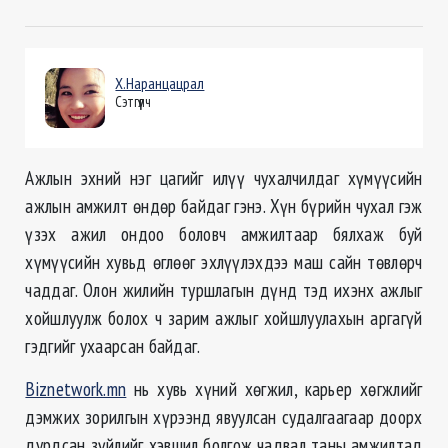
Х.Наранцацрал
Сэтгүүлч
Ажлын эхний нэг цагийг илүү чухалчилдаг хүмүүсийн
ажлын амжилт өндөр байдаг гэнэ. Хүн бүрийн чухал гэж
үзэх ажил ондоо боловч амжилтаар бялхаж буй
хүмүүсийн хувьд өглөөг эхлүүлэхдээ маш сайн төвлөрч
чаддаг. Олон жилийн туршлагын дүнд тэд ихэнх ажлыг
хойшлуулж болох ч зарим ажлыг хойшлуулахын аргагүй
гэдгийг ухаарсан байдаг.
Biznetwork.mn
нь хувь хүний хөгжил, карьер хөгжлийг
дэмжих зорилгын хүрээнд явуулсан судалгаагаар доорх
дурдсан зүйлийг хэвшил болгож чадвал таны амжилтад