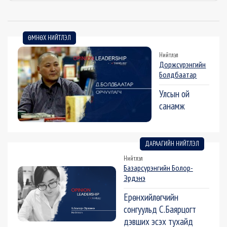
ӨМНӨХ НИЙТЛЭЛ
Нийтлэл
Доржсүрэнгийн
Болдбаатар
Улсын ой
санамж
ДАРААГИЙН НИЙТЛЭЛ
Нийтлэл
Базарсүрэнгийн Болор-
Эрдэнэ
Ерөнхийлөгчийн
сонгуульд С.Баярцогт
дэвших эсэх тухайд