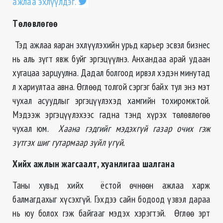
ажлаа эхлүүлдэг.
Төлөвлөгөө
Тэд ажлаа яаран эхлүүлэхийн урьд карьер эсвэл бизнес
нь аль зүгт явж буйг эргэцүүлнэ. Анхандаа арай удаан
хугацаа зарцуулна. Дадал болгоод ирвэл хэдэн минутад
л хариултаа авна. Өглөөд толгой сэргэг байх тул энэ мэт
чухал асуудлыг эргэцүүлэхэд хамгийн тохиромжтой.
Мэдээж эргэцүүлэхээс гадна тэнд хүрэх төлөвлөгөө
чухал юм.
Хаана гэдгийг мэдэхгүй газар очих гэж
зүтгэх шиг гутармаар зүйл үгүй.
Хийх ажлын жагсаалт, хуанлигаа шалгана
Таны хувьд хийх ёстой өчнөөн ажлаа харж
балмагдахыг хүсэхгүй. Гэхдээ сайн бодоод үзвэл дараа
нь юу болох гэж байгааг мэдэх хэрэгтэй. Өглөө эрт