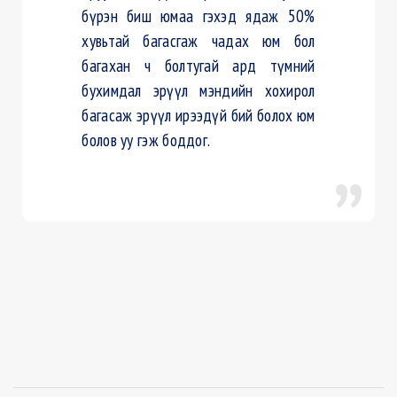
бүрэн биш юмаа гэхэд ядаж 50%
хувьтай багасгаж чадах юм бол
багахан ч болтугай ард түмний
бухимдал эрүүл мэндийн хохирол
багасаж эрүүл ирээдүй бий болох юм
болов уу гэж боддог.