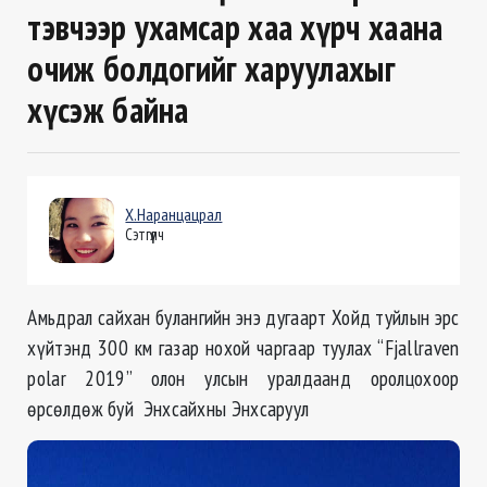
тэвчээр ухамсар хаа хүрч хаана
очиж болдогийг харуулахыг
хүсэж байна
Х.Наранцацрал
Сэтгүүлч
Амьдрал сайхан булангийн энэ дугаарт Хойд туйлын эрс
хүйтэнд 300 км газар нохой чаргаар туулах “Fjallraven
polar 2019” олон улсын уралдаанд оролцохоор
өрсөлдөж буй Энхсайхны Энхсаруул