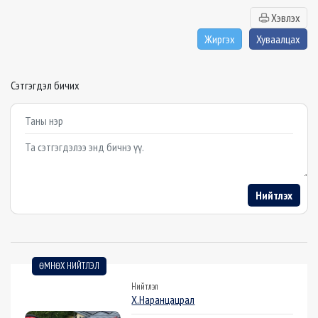
Хэвлэх
Жиргэх
Хуваалцах
Сэтгэгдэл бичих
Example textarea
Нийтлэх
ӨМНӨХ НИЙТЛЭЛ
Нийтлэл
Х.Наранцацрал