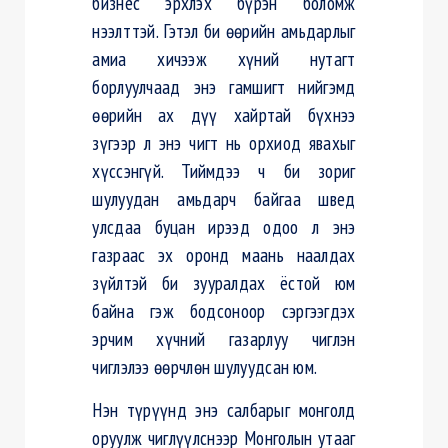
бизнес эрхлэх бүрэн боломж
нээлттэй. Гэтэл би өөрийн амьдарлыг
амиа хичээж хүний нутагт
борлуулчаад энэ гамшигт нийгэмд
өөрийн ах дүү хайртай бүхнээ
зүгээр л энэ чигт нь орхиод явахыг
хүссэнгүй. Тиймдээ ч би зориг
шулуудан амьдарч байгаа швед
улсдаа буцан ирээд одоо л энэ
газраас эх оронд маань наалдах
зүйлтэй би зууралдах ёстой юм
байна гэж бодсоноор сэргээгдэх
эрчим хүчний газарлуу чиглэн
чиглэлээ өөрчлөн шулуудсан юм.
Нэн түрүүнд энэ салбарыг монголд
оруулж чиглүүлснээр Монголын утааг