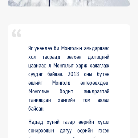
Яг үнэндээ би Монголын амьдарлаас
хол тасраад зөвхөн дэлгэцний
цаанаас л Монголыг харж халаглаж
суудаг байлаа. 2018 оны бүтэн
өвлийг Монголд өнгөрөөхдөө
Монголын бодит амьдралтай
танилцсан хамгийн том аялал
байсан.
Надад хүний газар өөрийн хүсэл
сонирхолын дагуу өөрийн гэсэн