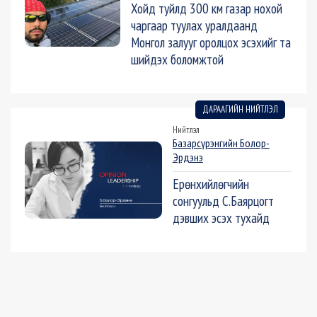
Хойд туйлд 300 км газар нохой
чаргаар туулах уралдаанд
Монгол залууг оролцох эсэхийг та
шийдэх боломжтой
ДАРААГИЙН НИЙТЛЭЛ
Нийтлэл
Базарсүрэнгийн Болор-
Эрдэнэ
Ерөнхийлөгчийн
сонгуульд С.Баярцогт
дэвших эсэх тухайд