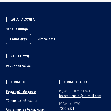
САНАЛ АСУУЛГА
sanal asuulga
Санал өгөх
Нийт санал: 1
ХАШТАГУУД
амьдрал сайхан
ХОЛБООС
ХОЛБОО БАРИХ
РЕДАКЦЫН И-МЭИЛ ХАЯГ:
Редакцийн бодлого
bolorerdene_b@hotmail.com
Үйлчилгээний нөхцөл
РЕДАКЦЫН УТАС:
7000-6321
Сурталчилгаа байршуулах