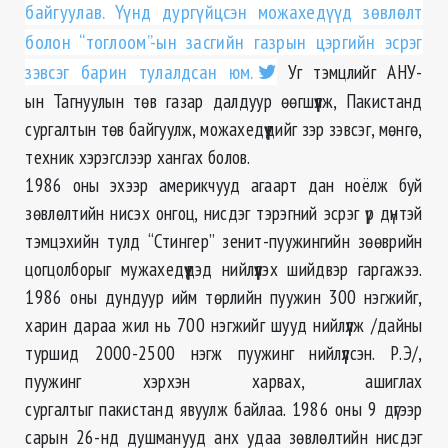
байгуулав. Үүнд дургүйцсэн можахедүүд зөвлөлт
болон “тоглоом”-ын засгийн газрын цэргийн эсрэг
зэвсэг барин тулалдсан юм.
Уг тэмцлийг АНУ-
ын Тагнуулын төв газар далдуур өөгшүүлж, Пакистанд
сургалтын төв байгуулж, можахедүүдийг зэр зэвсэг, мөнгө,
техник хэрэгслээр хангах болов.
1986 оны эхээр америкчууд агаарт дан ноёлж буй
зөвлөлтийн нисэх онгоц, нисдэг тэрэгний эсрэг үр дүнтэй
тэмцэхийн тулд “Стингер” зенит-пуужингийн зөөврийн
цогцолборыг мужахедүүдэд нийлүүлэх шийдвэр гаргажээ.
1986 оны дундуур ийм төрлийн пуужин 300 нэгжийг,
харин дараа жил нь 700 нэгжийг шууд нийлүүлж /дайны
туршид 2000-2500 нэгж пуужинг нийлүүлсэн. Р.Э/,
пуужинг хэрхэн харвах, ашиглах
сургалтыг пакистанд явуулж байлаа. 1986 оны 9 дүгээр
сарын 26-нд душманууд анх удаа зөвлөлтийн нисдэг