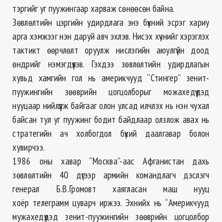
тэргийг уг пуужингаар харваж сөнөөсөн байна.
Зөвлөлтийн цэргийн удирдлага энэ бүхний эсрэг хариу
арга хэмжээг нэн даруй авч эхлэв. Нисэх хүчнийг хэрэглэх
тактикт өөрчлөлт оруулж нислэгийн аюулгүйн доод
өндрийг нэмэгдүүлэв. Гэхдээ зөвлөлтийн удирдлагын
хувьд хамгийн гол нь америкчууд “Стингер” зенит-
пуужингийн зөөврийн цогцолборыг можахедүүдэд
нууцаар нийлүүлж байгааг олон улсад илчлэх нь нэн чухал
байсан тул уг пуужинг бодит байдлаар олзлож авах нь
стратегийн ач холбогдол бүхий даалгавар болон
хувирчээ.
1986 оны хавар “Москва”-аас Афганистан дахь
зөвлөлтийн 40 дүгээр армийн командлагч дэслэгч
генерал Б.В.Громовт хаягласан маш нууц
хоёр телеграмм цуварч иржээ. Эхнийх нь “Америкчууд
мужахедүүдэд зенит-пуужингийн зөөврийн цогцолбор