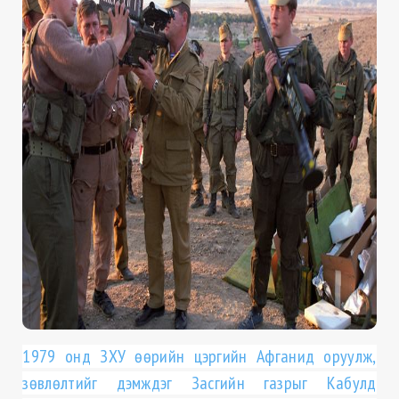
1979 онд ЗХУ өөрийн цэргийн Афганид оруулж,
зөвлөлтийг дэмждэг Засгийн газрыг Кабулд