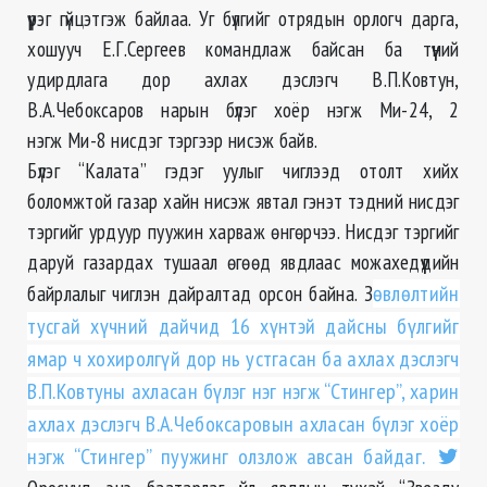
үүрэг гүйцэтгэж байлаа. Уг бүлгийг отрядын орлогч дарга,
хошууч Е.Г.Сергеев командлаж байсан ба түүний
удирдлага дор ахлах дэслэгч В.П.Ковтун,
В.А.Чебоксаров нарын бүлэг хоёр нэгж Ми-24, 2
нэгж Ми-8 нисдэг тэргээр нисэж байв.
Бүлэг “Калата” гэдэг уулыг чиглээд отолт хийх
боломжтой газар хайн нисэж явтал гэнэт тэдний нисдэг
тэргийг урдуур пуужин харваж өнгөрчээ. Нисдэг тэргийг
даруй газардах тушаал өгөөд явдлаас можахедүүдийн
байрлалыг чиглэн дайралтад орсон байна. З
өвлөлтийн
тусгай хүчний дайчид 16 хүнтэй дайсны бүлгийг
ямар ч хохиролгүй дор нь устгасан ба ахлах дэслэгч
В.П.Ковтуны ахласан бүлэг нэг нэгж “Стингер”, харин
ахлах дэслэгч В.А.Чебоксаровын ахласан бүлэг хоёр
нэгж “Стингер” пуужинг олзлож авсан байдаг.