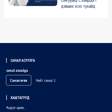
дэвших эсэх тухайд
САНАЛ АСУУЛГА
sanal asuulga
Санал өгөх
Нийт санал: 1
ХАШТАГУУД
цэрэг арми