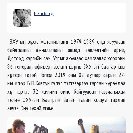
Р.Энхболд
ЗХУ-ын зүгээс Афганистанд 1979-1989 онд явуулсан
байлдааны ажиллагааны явцад зөвлөлтийн арми,
Дотоод хэргийн яам, Улсыг аюулаас хамгаалах хорооны
86 генерал, офицер, ахлагч цэргүүд ЗХУ-ын баатар цол
хүртсэн түүхтэй. Тэгвэл 2019 оны 02 дугаар сарын 27-
ны өдөр В.П.Ковтун гэдэг тэтгэвэртээ гарсан хурандаа
хүн тэртээ 32 жилийн өмнө байгуулсан гавьяаныхаа
төлөө ОХУ-ын Баатрын алтан таван хошууг гардан
авчээ. Энэ тухай өгүүлье.