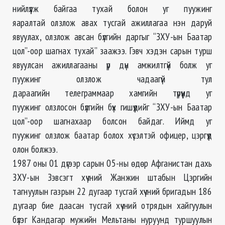
нийлүүлж байгаа тухай болон уг пуужинг
яаралтай олзлож авах тусгай ажиллагаа нэн даруй
явуулах, олзлож авсан бүлгийн даргыг “ЗХУ-ын Баатар
цол”-оор шагнах тухай” заажээ. Гэвч хэдэн сарын турш
явуулсан ажиллагааны үр дүн амжилтгүй болж уг
пуужинг олзлож чадаагүй тул
дараагийн телеграммаар хамгийн түрүүнд уг
пуужинг олзлосон бүлгийн бүх гишүүдийг “ЗХУ-ын Баатар
цол”-оор шагнахаар болсон байдаг. Иймд уг
пуужинг олзлож баатар болох хүсэлтэй офицер, цэргүүд
олон болжээ.
1987 оны 01 дүгээр сарын 05-ны өдөр Афганистан дахь
ЗХУ-ын Зэвсэгт хүчний Жанжин штабын Цэргийн
тагнуулын газрын 22 дугаар тусгай хүчний бригадын 186
дугаар бие даасан тусгай хүчний отрядын хайгуулын
бүлэг Кандагар мужийн Мельтаны нуруунд туршуулын