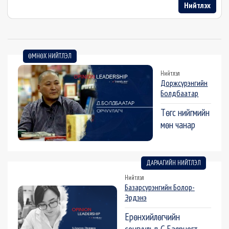
Нийтлэх
ӨМНӨХ НИЙТЛЭЛ
Нийтлэл
Доржсүрэнгийн
Болдбаатар
Төгс нийгмийн
мөн чанар
ДАРААГИЙН НИЙТЛЭЛ
Нийтлэл
Базарсүрэнгийн Болор-
Эрдэнэ
Ерөнхийлөгчийн
сонгуульд С.Баярцогт