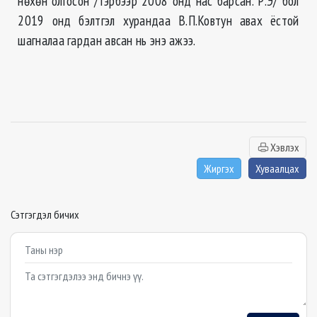
нөхөн олгосон /тэрбээр 2008 онд нас барсан. Р.Э/ бол
2019 онд бэлтгэл хурандаа В.П.Ковтун авах ёстой
шагналаа гардан авсан нь энэ ажээ.
Хэвлэх
Жиргэх
Хуваалцах
Сэтгэгдэл бичих
Example textarea