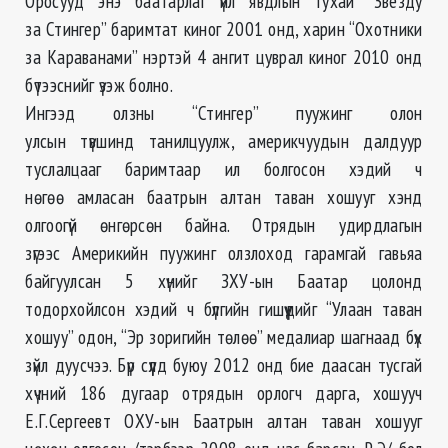
Оросууд энэ баатарлаг үйл явдлын тухай “Звезду
за Стингер” баримтат киног 2001 онд, харин “Охотники
за Караванами” нэртэй 4 ангит цуврал киног 2010 онд
бүтээснийг үзэж болно.
Ингээд олзны “Стингер” пуужинг олон
улсын түвшинд танилцуулж, америкчуудын далдуур
туслалцааг баримтаар ил болгосон хэдий ч
нөгөө амласан баатрын алтан таван хошууг хэнд
олгоогүй өнгөрсөн байна. Отрядын удирдлагын
зүгээс Америкийн пуужинг олзлоход гарамгай гавьяа
байгуулсан 5 хүнийг ЗХУ-ын Баатар цолонд
тодорхойлсон хэдий ч бүлгийн гишүүдийг “Улаан таван
хошуу” одон, “Эр зоригийн төлөө” медалиар шагнаад бүх
зүйл дуусчээ. Бүр сүүлд буюу 2012 онд бие даасан тусгай
хүчний 186 дугаар отрядын орлогч дарга, хошууч
Е.Г.Сергеевт ОХУ-ын Баатрын алтан таван хошууг