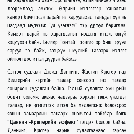
дээрэмдээд амжиж. Өдрийн мэдээгээр хяналтын
камерт бичигдсэн царайг нь харуулахад таньдаг хүн нь
цагдаад мэдээлж “үл үзэгдэгч” тэр өдөртөө л баригдав.
Камерт царай нь харагдсаныг мэдээд итгэж өгөхгүй
хэцүүхэн байж. Виллер “юмтай” донгио эр биш, эрүүл
саруул эр байж, гагцхүү шүүсний талаарх мэдлэг
ойлголтдоо итгэл дүүрэн байжээ.
Сэтгэл судлаач Дэвид Даннинг, Жастин Крюгер нар
Виллерийн хэргийн талаар сонсоод энэ талаар
сонирхон судалсан байна. Тэдний судалгаа хүн өөрийн
бодит боломж авьяас чадвараа хэрхэн төсөөлж үнэлдэг
талаар, мөн өөртөө итгэх итгэл ба мэдлэгжиж боловсрох
явцын хамаарлын талаарх оновчтой тайлбар болж
“
Даннинг-Крюгерийн эффект
” гэгдэх болсон байна.
Даннинг, Крюгер нарын судалгаанаас гарсан