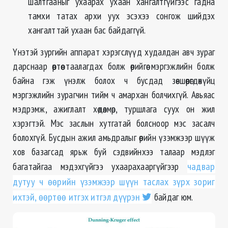
шалтгааныг ухаарах ухаан хангалтгүйгээс гадна
тамхи татах архи уух эсэхээ сонгож шийдэх
хангалттай ухаан бас байдаггүй.
Үнэтэй зургийн аппарат хэрэгслүүд худалдан авч зураг
дарснаар өөртөө таалагдах болж өөрийгөө мэргэжлийн болж
байна гэж үнэлж болох ч бусдад зөвшөөрөгдөхүйц
мэргэжлийн зурагчин тийм ч амархан болчихгүй. Авьяас
мэдрэмж, ажиглалт хөдөлмөр, туршлага суух он жил
хэрэгтэй. Мэс заслын хутгатай болсноор мэс засалч
болохгүй. Бусдын ажил амьдралыг өөрийн үзэмжээр шүүж
хов базагсад ярьж буй сэдвийнхээ талаар мэдлэг
багатайгаа мэдэхгүйгээ ухаарахааргүйгээр
чадвар
дутуу ч өөрийн үзэмжээр шүүн таслах зүрх зориг
ихтэй, өөртөө итгэх итгэл дүүрэн
байдаг юм.