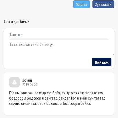
Жиргэх
Хуваалцах
Сэтгэгдэл бичих
Example textarea
Нийтлэх
Зочин
2019-06-20
Гол нь шалтгаанаа мэдсээр байж тэндээсээ яаж гарах вэ гэж
бодсоор л бодсоор л байгаад байдаг. Нэг л тийм хүч татаад
сэрчих юмсан гэж бас л бодоод л бодсоор л байна.