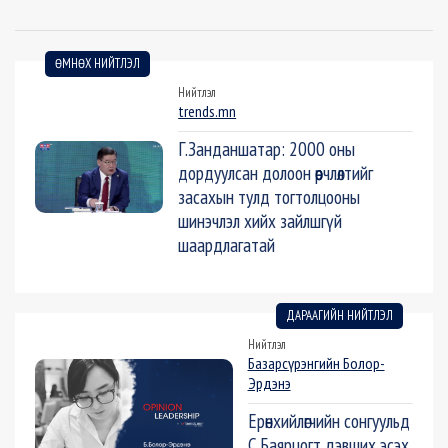
ӨМНӨХ НИЙТЛЭЛ
Нийтлэл
trends.mn
Г.Занданшатар: 2000 оны
дордуулсан долоон өөрчлөлтийг
засахын тулд тогтолцооны
шинэчлэл хийх зайлшгүй
шаардлагатай
ДАРААГИЙН НИЙТЛЭЛ
Нийтлэл
Базарсүрэнгийн Болор-
Эрдэнэ
Ерөнхийлөгчийн сонгуульд
С.Баярцогт дэвших эсэх