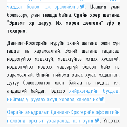
чаддаг болох гэж эрэлхийлнэ
. Цаашид улам
боловсорч, улам төлөвшдөг байна.
Сүүлийн хоёр шатанд
“Эрдэмт хүн даруу. Их мөрөн дөлгөөн” зүйр үг
тохирно.
Даннинг-Крюгерийн муруйн эхний шатанд олон хүн
гацдаг нь харамсалтай. Эхний шатанд гацагсад
мэдэхгүйгээ мэдэхгүй, мэдэхгүйгээ мэдэх хүсэлгүй,
мэддэггүйгээ мэдрэх чадваргүй болсон байх нь
харамсалтай. Өнөөгийн нийгэмд хагас хугас мэдлэгтэн,
дутуу боловсролтон олон байгаа нь нүднээ ил,
андашгүй байдаг. Тэдгээр
хийрхэгчдийн бусдад,
нийгэмд учруулах аюул, хорлол, хөнөөл их
.
Өөрийн амьдралыг Даннинг-Крюгерийн эффектийн
нөлөөнд орсныг ухаарахад нэн хүнд
. Үнэртэх