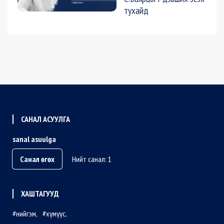
тухайд
САНАЛ АСУУЛГА
sanal asuulga
Санал өгөх
Нийт санал: 1
ХАШТАГУУД
нийгэм
хүмүүс