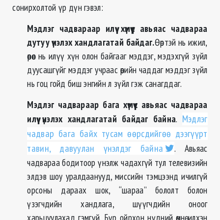
сонирхолтой үр дүн гэвэл:
Мэдлэг чадвараар илүү хүмүүс авьяас чадвараа
дутуу үнэлэх хандлагатай байдаг.
Өөртэй нь ижил,
өөрөөс нь илүү хүн олон байгааг мэддэг, мэдэхгүй зүйл
дуусашгүйг мэддэг учраас өөрийн чаддаг мэддэг зүйл
нь гоц гойд биш энгийн л зүйл гэж санагддаг.
Мэдлэг чадвараар бага хүмүүс авьяас чадвараа
илүү үнэлэх хандлагатай байдаг байна
.
Мэдлэг
чадвар бага байх тусам өөрсдийгөө дээгүүрт
тавин, давуулан үнэлдэг байна
. Авьяас
чадвараа бодитоор үнэлж чадахгүй тул телевизийн
элдэв шоу уралдаанууд, миссийн тэмцээнд ичилгүй
орсоны дараах шок, “шараа” бололт болон
үзэгчдийн хандлага, шүүгчдийн оноог
харьцуулахад гэмгүй. Бүр ойрхон нүдний өмнө илхэн