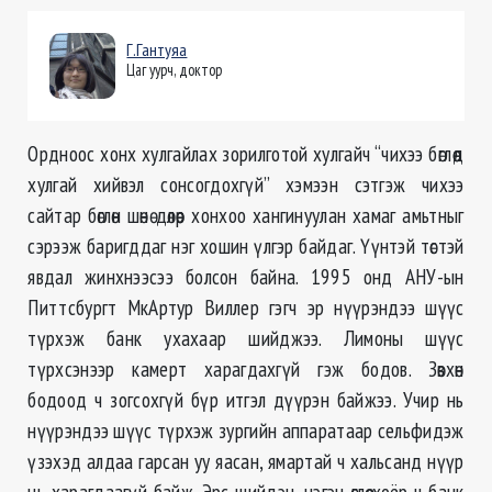
Г.Гантуяа
Цаг уурч, доктор
Ордноос хонх хулгайлах зорилготой хулгайч “чихээ бөглөөд
хулгай хийвэл сонсогдохгүй” хэмээн сэтгэж чихээ
сайтар бөглөн шөнө дөлөөр хонхоо хангинуулан хамаг амьтныг
сэрээж баригддаг нэг хошин үлгэр байдаг. Үүнтэй төстэй
явдал жинхнээсээ болсон байна. 1995 онд АНУ-ын
Питтсбургт МкАртур Виллер гэгч эр нүүрэндээ шүүс
түрхэж банк ухахаар шийджээ. Лимоны шүүс
түрхсэнээр камерт харагдахгүй гэж бодов. Зөвхөн
бодоод ч зогсохгүй бүр итгэл дүүрэн байжээ. Учир нь
нүүрэндээ шүүс түрхэж зургийн аппаратаар сельфидэж
үзэхэд алдаа гарсан уу яасан, ямартай ч хальсанд нүүр
нь харагдаагүй байж. Эрс шийдэн, нэгэн өглөө хоёр ч банк