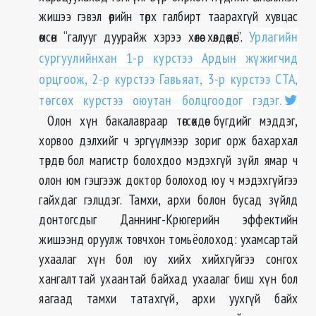
жишээ гэвэл өөрийн төрх галбирт таарахгүй хувцас
өмсөн “галууг дуурайж хэрээ хөлөө хөлдөөдөг”.
Урлагийн
сургуулийнхан 1-р курстээ Ардын жүжигчид
орцгоож, 2-р курстээ Гавьяат, 3-р курстээ СТА,
төгсөх курстээ оюутан болцгоодог гэдэг.
Олон хүн бакалавраар төгсөхдөө бүгдийг мэддэг,
хорвоо дэлхийг ч эргүүлмээр зориг орж бахархал
төрдөг бол магистр болохдоо мэдэхгүй зүйл ямар ч
олон юм гэцгээж доктор болоход юу ч мэдэхгүйгээ
гайхдаг гэлцдэг. Тамхи, архи болон бусад зүйлд
донтогсдыг Даннинг-Крюгерийн эффектийн
жишээнд оруулж товчхон томьёолоход: ухамсартай
ухаалаг хүн бол юу хийх хийхгүйгээ сонгох
хангалттай ухаантай байхад ухаалаг биш хүн бол
яагаад тамхи татахгүй, архи уухгүй байх