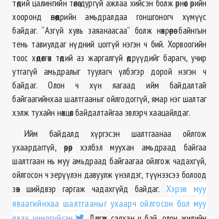
төдий цалингийн төлөө дургүй ажлаа хийсэн болж өрнөөс өрийн
хооронд өнөөдрийн амьдралдаа гоншгоногч хүмүүс
байдаг. “Азгүй хувь заяанаасаа” болж нөхрөөрөө байнгын
тень тавиулдаг нүдний цоггүй нэгэн ч бий. Хорвоогийн
тоос хөдөлгөх төдий аз жаргалгүй өдрүүдийг барагч, учир
утгагүй амьдралыг туулагч үлбэгэр дорой нэгэн ч
байдаг. Олон ч хүн яагаад ийм байдалтай
байгаагийнхаа шалтгааныг ойлгодоггүй, ямар нэг шалтаг
хэлж тухайн нөхцөл байдалтайгаа эвлэрч хаацайлдаг.
Ийм байдалд хүргэсэн шалтгаанаа ойлгож
ухаардаггүй, өөрөөр хэлбэл муухан амьдраад байгаа
шалтгаан нь муу амьдраад байгаагаа ойлгож чадахгүй,
ойлгосон ч эерүүлэн давуулж үнэлдэг, түүнээсээ болоод
зөв шийдвэр гаргаж чадахгүйд байдаг.
Хэрэв муу
яваагийнхаа шалтгааныг ухаарч ойлгосон бол муу
явах учиргүйсэн
. Дөнгөж саяхан ч бай, олон жилийн