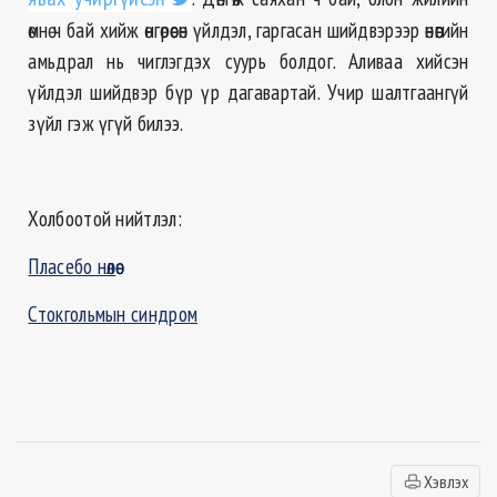
өмнө ч бай хийж өнгөрөөсөн үйлдэл, гаргасан шийдвэрээр өнөөгийн
амьдрал нь чиглэгдэх суурь болдог. Аливаа хийсэн
үйлдэл шийдвэр бүр үр дагавартай. Учир шалтгаангүй
зүйл гэж үгүй билээ.
Холбоотой нийтлэл:
Пласебо нөлөө
Стокгольмын синдром
Хэвлэх