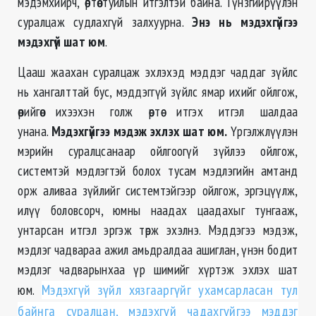
мэдэмхийрч, өөртөө туйлын итгэлтэй байна. Гүнзгийрүүлэн
суралцаж судлахгүй залхуурна.
Энэ нь мэдэхгүйгээ
мэдэхгүй шат юм
.
Цааш жаахан суралцаж эхлэхэд мэддэг чаддаг зүйлс
нь хангалттай бус, мэддэггүй зүйлс ямар ихийг ойлгож,
өөрийгөө ихээхэн голж өөртөө итгэх итгэл шалдаа
унана.
Мэдэхгүйгээ мэдэж эхлэх шат юм.
Үргэлжлүүлэн
мэрийн суралцсанаар ойлгоогүй зүйлээ ойлгож,
системтэй мэдлэгтэй болох тусам мэдлэгийн амтанд
орж аливаа зүйлийг системтэйгээр ойлгож, эргэцүүлж,
илүү боловсорч, юмны наадах цаадахыг тунгааж,
унтарсан итгэл эргэж төрж эхэлнэ. Мэддэгээ мэдэж,
мэдлэг чадвараа ажил амьдралдаа ашиглан, үнэн бодит
мэдлэг чадварынхаа үр шимийг хүртэж эхлэх шат
юм.
Мэдэхгүй зүйл хязгааргүйг ухамсарласан тул
байнга суралцан, мэдэхгүй чадахгүйгээ мэддэг