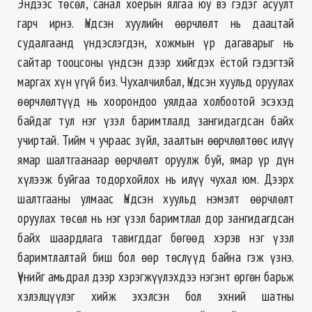
Эндээс төсөл, санал хоёрын ялгаа юу вэ гэдэг асуулт
гарч ирнэ. Үндсэн хуулийн өөрчлөлт нь даацтай
судалгаанд үндэслэгдэн, хожмын үр дагаварыг нь
сайтар тооцсоны үндсэн дээр хийгдэх ёстой гэдэгтэй
маргах хүн үгүй биз. Чухалчилбал, Үндсэн хуульд оруулах
өөрчлөлтүүд нь хоорондоо уялдаа холбоотой эсэхэд
байдаг тул нэг үзэл баримтлалд зангидагдсан байх
учиртай. Тийм ч учраас зүйл, заалтын өөрчлөлтөөс илүү
ямар шалтгаанаар өөрчлөлт оруулж буй, ямар үр дүн
хүлээж буйгаа тодорхойлох нь илүү чухал юм. Дээрх
шалтгааны улмаас Үндсэн хуульд нэмэлт өөрчлөлт
оруулах төсөл нь нэг үзэл баримтлал дор зангидагдсан
байх шаардлага тавигддаг бөгөөд хэрэв нэг үзэл
баримтлалтай биш бол өөр төслүүд байна гэж үзнэ.
Үүнийг амьдрал дээр хэрэгжүүлэхдээ нэгэнт өргөн барьж
хэлэлцүүлэг хийж эхэлсэн бол эхний шатны