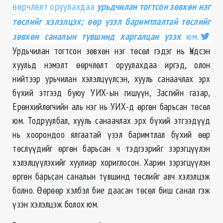
өөрчлөлт оруулахдаа
урьдчилан тогтсон зөвхөн нэг
төслийг хэлэлцэх; өөр үзэл баримтлалтай төслийг
зөвхөн саналын түвшинд харгалцан үзэх
юм.
Урдьчилан тогтсон зөвхөн нэг төсөл гэдэг нь Үндсэн
хуульд нэмэлт өөрчлөлт оруулахдаа иргэд, олон
нийтээр урьчилан хэлэлцүүлсэн, хууль санаачлах эрх
бүхий этгээд буюу УИХ-ын гишүүн, Засгийн газар,
Ерөнхийлөгчийн аль нэг нь УИХ-д өргөн барьсан төсөл
юм. Тодруулбал, хууль санаачлах эрх бүхий этгээдүүд
нь хоорондоо ялгаатай үзэл баримтлал бүхий өөр
төслүүдийг өргөн барьсан ч тэдгээрийг зэрэгцүүлэн
хэлэлцүүлэхийг хуулиар хориглосон. Харин зэрэгцүүлэн
өргөн барьсан саналын түвшинд төслийг авч хэлэлцэж
болно. Өөрөөр хэлбэл бие даасан төсөл биш санал гэж
үзэн хэлэлцэж болох юм.