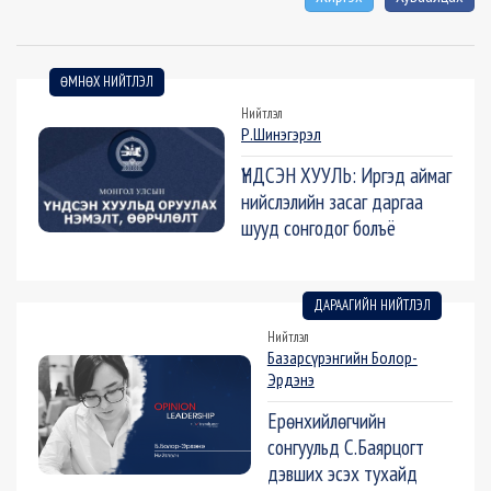
ӨМНӨХ НИЙТЛЭЛ
Нийтлэл
Р.Шинэгэрэл
ҮНДСЭН ХУУЛЬ: Иргэд аймаг
нийслэлийн засаг даргаа
шууд сонгодог болъё
ДАРААГИЙН НИЙТЛЭЛ
Нийтлэл
Базарсүрэнгийн Болор-
Эрдэнэ
Ерөнхийлөгчийн
сонгуульд С.Баярцогт
дэвших эсэх тухайд