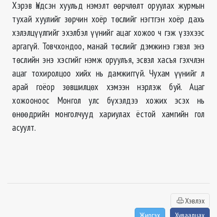
Хэрэв Үндсэн хуульд нэмэлт өөрчлөлт оруулах журмын
тухай хуулийг зөрчин хоёр төслийг нэгтгэн хоёр дахь
хэлэлцүүлгийг эхэлбэл үүнийг ацаг хожоо ч гэж үзэхээс
аргагүй. Товчхондоо, манай төслийг дэмжинэ гэвэл энэ
төслийн энэ хэсгийг нэмж оруулъя, эсвэл хасъя гэхчлэн
ацаг тохиролцоо хийх нь дамжиггүй. Чухам үүнийг л
арай гоёор зөвшилцөх хэмээн нэрлэж буй. Ацаг
хожооноос Монгол улс бүхэлдээ хожих эсэх нь
өнөөдрийн монголчууд хариулах ёстой хамгийн гол
асуулт.
Хэвлэх
Жиргэх
Хуваалцах