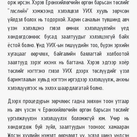
орж ирсэн. Хэрэв Ерөнхийлөгчийн өргөн барьсан төслийг
“
төслийн
” хэмжээнд хэлэлцвэл УИХ хууль зөрчсөн
үйлдэл болох нь тодорхой. Харин саналын түвшинд авч
үзэн хэлэлцэнэ гэвэл өмнөх хэлэлцүүлгийн үед
хөндөгдсөнөөс бусад заалтуудыг хэлэлцэхгүй байх
ёстой болно. Үүнд УИХ-ын гишүүдийн тоо, бүрэн эрхийн
хугацааг өөрчлөх, байгалийн баялагтай холбоотой
заалтууд зэрэг ихэнх нь багтана. Хэрэв эдгээр хоёр
төслийг нэгтгэнэ гэвэл УИХ дээрх төслүүдийг үзэл
баримтлалын хувьд нэгтгэн иргэдээр хэлэлцүүлж, анхны
хэлэлцүүлгээс нь эхлэх шаардлагатай болно.
Дээрх процедурын зөрчлөөс гадна зөвхөн тоон утгаар
нь авч үзсэн ч Ерөнхийлөгчийн өргөн барьсан төслийг
үргэлжлүүлэн хэлэлцүүлэх боломжгүй юм. Учир нь
хөндөгдөж буй зүйл, заалтуудын тооноос хамааран
Үндсэн хуулийн нэмэлт өөрчлөлт үү, эсвэл шинэ үндсэн