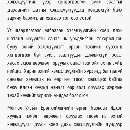
хэлэлцүүлгийн үеэр хөндөгдөөгүй зүйл заалтыг
дараагийн шатны хэлэлцүүлгүүдэд хөндөхгүй байх
зарчим баримтлан хязгаар тогтоох ёстой.
Уг шаардлагаас улбаалан хэлэлцүүлгийн хоёр дахь
шатанд ирүүлсэн санал нь урьдчилсан тохиролцсон
буюу эхний хэлэлцүүлэгт орсон төслийн хүрээнд
хөндөгдөж буй зүйл, заалтуудыг дэмжихгүй, эсвэл
хасах эсвэл өөрчлөлт оруулах санал гэж ойлгох нь зүйд
нийцнэ. Харин эхний хэлцэлцүүлгийн хүрээнд багтаагүй
саналыг хэлэлцэх нь өөр нэг төсөл хэлэлцэж байгаа
буюу Үндсэн хуульд нэмэлт өөрчлөлт оруулах журмын
тухай хуулийг зөрчсөн үйлдэл болох юм.
Монгол Улсын Ерөнхийлөгчийн өргөн барьсан Үндсэн
хуульд нэмэлт өөрчлөлт оруулах төсөл нь эхний
хэлэлцүүлэг дуусч хоёр дахь хэлэлцүүлгийн дундуур