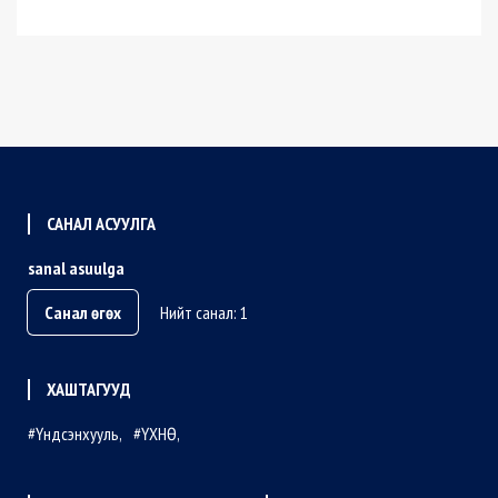
САНАЛ АСУУЛГА
sanal asuulga
Санал өгөх
Нийт санал: 1
ХАШТАГУУД
Үндсэнхууль
ҮХНӨ