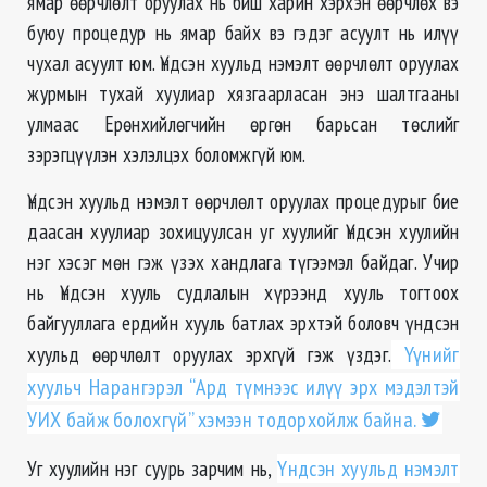
ямар өөрчлөлт оруулах нь биш харин хэрхэн өөрчлөх вэ
буюу процедур нь ямар байх вэ гэдэг асуулт нь илүү
чухал асуулт юм. Үндсэн хуульд нэмэлт өөрчлөлт оруулах
журмын тухай хуулиар хязгаарласан энэ шалтгааны
улмаас Ерөнхийлөгчийн өргөн барьсан төслийг
зэрэгцүүлэн хэлэлцэх боломжгүй юм.
Үндсэн хуульд нэмэлт өөрчлөлт оруулах процедурыг бие
даасан хуулиар зохицуулсан уг хуулийг Үндсэн хуулийн
нэг хэсэг мөн гэж үзэх хандлага түгээмэл байдаг. Учир
нь Үндсэн хууль судлалын хүрээнд хууль тогтоох
байгууллага ердийн хууль батлах эрхтэй боловч үндсэн
хуульд өөрчлөлт оруулах эрхгүй гэж үздэг.
Үүнийг
хуульч Нарангэрэл “Ард түмнээс илүү эрх мэдэлтэй
УИХ байж болохгүй” хэмээн тодорхойлж байна.
Уг хуулийн нэг суурь зарчим нь,
Үндсэн хуульд нэмэлт