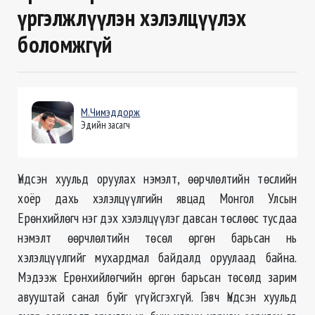
үргэлжлүүлэн хэлэлцүүлэх
боломжгүй
М.Чимэддорж
Эдийн засагч
Үндсэн хуульд оруулах нэмэлт, өөрчлөлтийн төслийн
хоёр дахь хэлэлцүүлгийн явцад Монгол Улсын
Ерөнхийлөгч нэг дэх хэлэлцүүлэг давсан төслөөс тусдаа
нэмэлт өөрчлөлтийн төсөл өргөн барьсан нь
хэлэлцүүлгийг мухардмал байдалд оруулаад байна.
Мэдээж Ерөнхийлөгчийн өргөн барьсан төсөлд зарим
авууштай санал буйг үгүйсгэхгүй. Гэвч Үндсэн хуульд