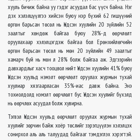
хууль бичиж байна уу гэдэг асуудал бас үүсч байна. Нэг
дэх хэлэлцүүлгээ хийсэн буюу нэр бүхий 62 гишүүний
өргөн барьсан төсөл нь Үндсэн хуулийн 20 зүйлийн 52
заалтыг хөндөж байгаа буюу 28%-д өөрчлөлт
оруулахаар хэлэлцэгдэж байгаа бол Ерөнхийлөгчийн
өргөн барьсан төсөл нь мөн 20 зүйлийн 49 заалтыг
хамарч буй нь мөн л 28% болж байгаа аж. Эдгээрийн
давхардлыг хасч тооцвол нийт Үндсэн хуулийн 41% буюу
Үндсэн хуульд нэмэлт өөрчлөлт оруулах журмын тухай
хуулиар хязгаарласан 35%-иас давж байна. Энэ
тохиолдолд нэмэлт өөрчлөлт бус Үндсэн хуулийг бүхэлд
нь өөрчлөх асуудал болж хувирна.
Тэгвэл Үндсэн хуульд өөрчлөлт оруулах журмын тухай
хуулийг зөрчин байж хоёр төслийг зэрэгцүүлэн хэлэлцэх
сонирхол аль аль талуудад байгааг тэмдэглэх хэрэгтэй.