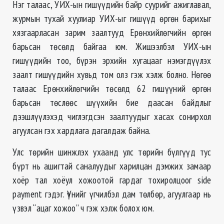
Нэг талаас, УИХ-ын гишүүдийн байр суурийг ажиглавал,
журмын тухай хуулиар УИХ-ыг гишүүд өргөн барихыг
хязгаарласан зарим заалтууд Ерөнхийлөгчийн өргөн
барьсан төсөлд байгаа юм. Жишээлбэл УИХ-ын
гишүүдийн тоо, бүрэн эрхийн хугацааг нэмэгдүүлэх
заалт гишүүдийн хувьд том олз гэж хэлж болно. Нөгөө
талаас Ерөнхийлөгчийн төсөлд 62 гишүүний өргөн
барьсан төслөөс шүүхийн бие даасан байдлыг
дээшлүүлэхэд чиглэгдсэн заалтуудыг хасах сонирхол
агуулсан гэх хардлага дагалдаж байна.
Улс төрийн шинжлэх ухаанд улс төрийн бүлгүүд тус
бүрт нь ашигтай саналуудыг харилцан дэмжих замаар
хоёр тал хоёул хожоотой гардаг тохиролцоог side
payment гэдэг. Үүнийг үгчилбэл дам төлбөр, агуулгаар нь
үзвэл “ацаг хожоо” ч гэж хэлж болох юм.