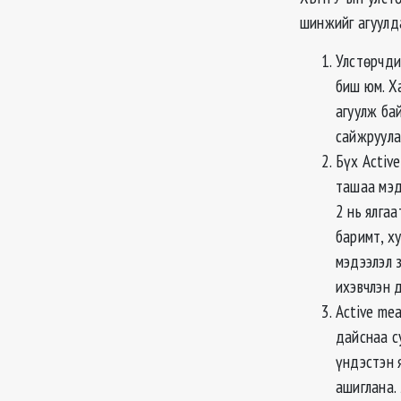
шинжийг агуулд
Улстөрчди
биш юм. Х
агуулж ба
сайжруула
Бүх Activ
ташаа мэд
2 нь ялгаа
баримт, х
мэдээлэл 
ихэвчлэн 
Active me
дайснаа с
үндэстэн 
ашиглана.