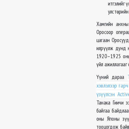
итгэлийг ү
улстөрийн
Хамгийн анхны
Оросоор операц
цагаан Оросууд
илрүүлж дунд 
1920–1925 оны
үйл ажиллагааг 
Үүний дараа
хэвлэлээр гар
үзүүлсэн Acti
Танака Гиичи э
байгаа байдлаа
оны Японы зүү
тооцогдож байв