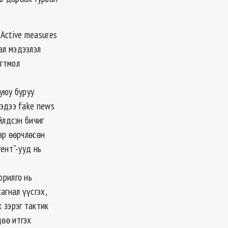
 Active measures
ал мэдээлэл
огтмол
буюу буруу
мэдээ fake news
йлдсэн бичиг
ар өөрчлөсөн
гент”-ууд нь
орилго нь
агнал үүсгэх,
 зэрэг тактик
дөө итгэх