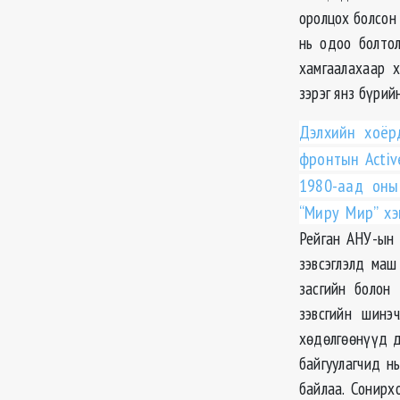
оролцох болсон 
нь одоо болто
хамгаалахаар х
зэрэг янз бүрий
Дэлхийн хоёр
фронтын Activ
1980-аад оны
“Миру Мир” хэ
Рейган АНУ-ын 
зэвсэглэлд маш
засгийн болон
зэвсгийн шинэ
хөдөлгөөнүүд д
байгуулагчид н
байлаа. Сонирх