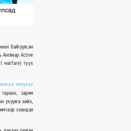
хион байгуулсан
ь Англиар Active
l warfare) түүх
ллагаа явуулах
 тараах, зарим
н ухуулга хийх,
римтаар скандал
ь дараах гурван