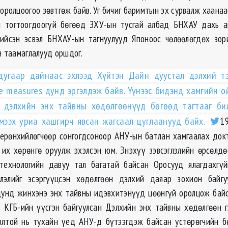
оролцоогоо зөвтгөж байв. Уг бичиг баримтын эх сурвалж хаанаа
л тогтоогдоогүй бөгөөд ЗХУ-ын тусгай албад БНХАУ дахь а
ийсэн эсвэл БНХАУ-ын тагнуулууд Японоос чөлөөлөгдөх зор
н таамаглалууд оршдог.
дугаар дайнаас эхлээд Хүйтэн Дайн дуустал дэлхий тэ
e measures дунд эргэлдэж байв. Үүнээс бидэнд хамгийн о
 дэлхийн энх тайвны хөдөлгөөнүүд бөгөөд тагтааг бил
мээх уриа хашгирч явсан жагсаал цуглаанууд байх.
1
ерөнхийлөгчөөр сонгогдсоноор АНУ-ын батлан хамгаалах док
 их хөрөнгө оруулж эхэлсэн юм. Энэхүү зэвсэглэлийн өрсөлд
 технологийн давуу тал багатай байсан Оросууд ялагдахгү
члэлийг эсэргүүцсэн хөдөлгөөн дэлхий даяар зохион байгу
унд жинхэнэ энх тайвны идэвхитэнүүд цөөнгүй оролцож байс
ь КГБ-ийн үүсгэн байгуулсан Дэлхийн энх тайвны хөдөлгөөн 
олтой нь тухайн үед АНУ-д бүтээгдэж байсан устөрөгчийн б