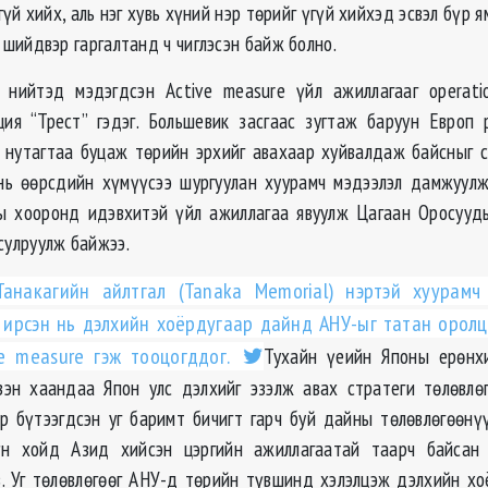
гүй хийх, аль нэг хувь хүний нэр төрийг үгүй хийхэд эсвэл бүр я
 шийдвэр гаргалтанд ч чиглэсэн байж болно.
 нийтэд мэдэгдсэн Active measure үйл ажиллагааг operatio
ия “Трест” гэдэг. Большевик засгаас зугтаж баруун Европ 
 нутагтаа буцаж төрийн эрхийг авахаар хуйвалдаж байсныг с
нь өөрсдийн хүмүүсээ шургуулан хуурамч мэдээлэл дамжуулж
 хооронд идэвхитэй үйл ажиллагаа явуулж Цагаан Оросууды
сулруулж байжээ.
Танакагийн айлтгал (Tanaka Memorial) нэртэй хуурамч
ч ирсэн нь дэлхийн хоёрдугаар дайнд АНУ-ыг татан орол
ve measure гэж тооцогддог.
Тухайн үеийн Японы ерөнх
зэн хаандаа Япон улс дэлхийг эзэлж авах стратеги төлөвлө
р бүтээгдсэн уг баримт бичигт гарч буй дайны төлөвлөгөөн
н хойд Азид хийсэн цэргийн ажиллагаатай таарч байсан
. Уг төлөвлөгөөг АНУ-д төрийн түвшинд хэлэлцэж дэлхийн х