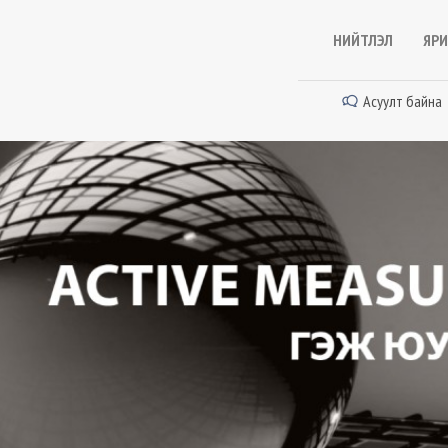
НИЙТЛЭЛ
ЯРИ
Асуулт байна