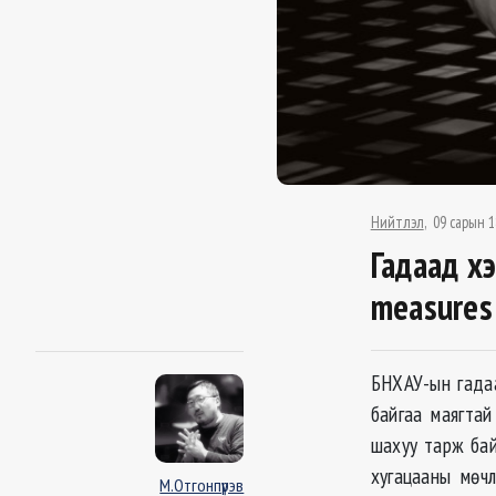
Нийтлэл
09 сарын 1
Гадаад х
measures
БНХАУ-ын гадаа
байгаа маягтай
шахуу тарж бай
хугацааны мөч
М.Отгонпүрэв