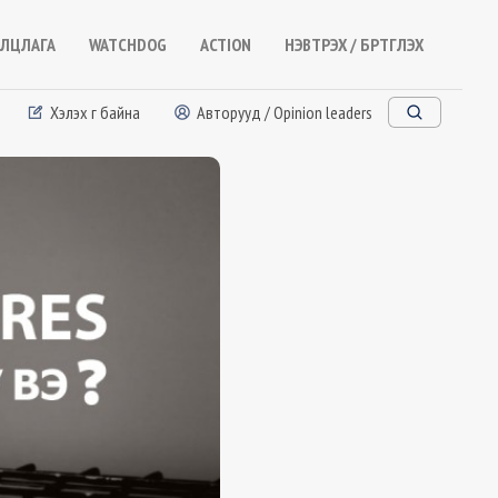
ЛЦЛАГА
WATCHDOG
ACTION
НЭВТРЭХ / БҮРТГҮҮЛЭХ
Хэлэх үг байна
Авторууд / Opinion leaders