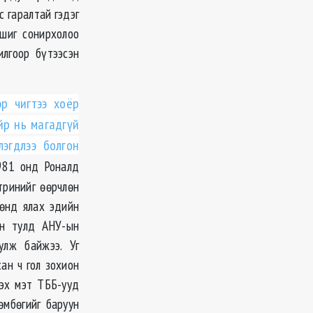
с гаралтай гэдэг
шиг сонирхолоо
илгоор бүтээсэн
р чигтээ хоёр
йр нь магадгүй
эгдлээ болгон
981 онд Роналд
тринийг өөрчлөн
өөнд ялах эдийн
йн тулд АНУ-ын
улж байжээ. Уг
ан ч гол зохион
гэх мэт ТББ-ууд
өмбөгийг баруун