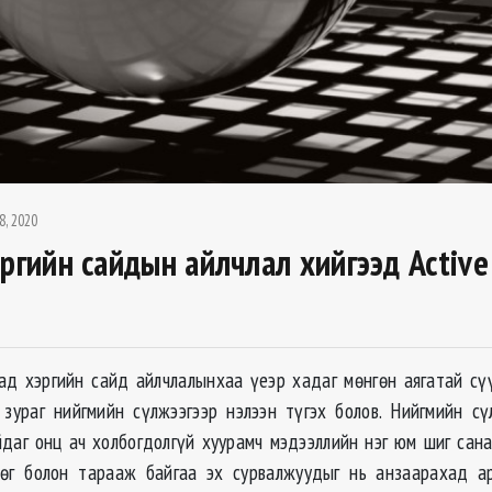
8, 2020
эргийн сайдын айлчлал хийгээд Active
д хэргийн сайд айлчлалынхаа үеэр хадаг мөнгөн аягатай сү
 зураг нийгмийн сүлжээгээр нэлээн түгэх болов. Нийгмийн сү
даг онц ач холбогдолгүй хуурамч мэдээллийн нэг юм шиг сана
лөг болон тарааж байгаа эх сурвалжуудыг нь анзаарахад а