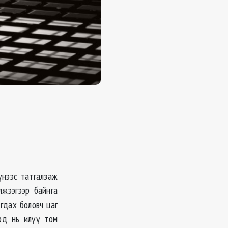
үнээс татгалзаж
лжээгээр байнга
гдах боловч цаг
рд нь илүү том