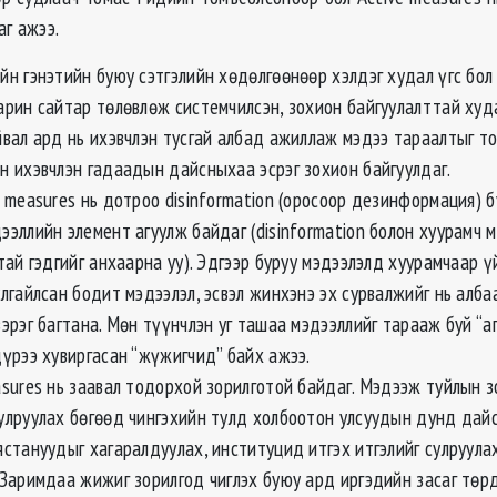
аг ажээ.
йн гэнэтийн буюу сэтгэлийн хөдөлгөөнөөр хэлдэг худал үгс бол
арин сайтар төлөвлөж системчилсэн, зохион байгуулалттай худ
йвал ард нь ихэвчлэн тусгай албад ажиллаж мэдээ тараалтыг т
н ихэвчлэн гадаадын дайсныхаа эсрэг зохион байгуулдаг.
e measures нь дотроо disinformation (оросоор дезинформация) 
ээллийн элемент агуулж байдаг (disinformation болон хуурамч 
тай гэдгийг анхаарна уу). Эдгээр буруу мэдээлэлд хуурамчаар ү
улгайлсан бодит мэдээлэл, эсвэл жинхэнэ эх сурвалжийг нь алба
зэрэг багтана. Мөн түүнчлэн уг ташаа мэдээллийг тарааж буй “а
дүрээ хувиргасан “жүжигчид” байх ажээ.
asures нь заавал тодорхой зорилготой байдаг. Мэдээж туйлын з
улруулах бөгөөд чингэхийн тулд холбоотон улсуудын дунд дайс
ястануудыг хагаралдуулах, институцид итгэх итгэлийг сулруулах
 Заримдаа жижиг зорилгод чиглэх буюу ард иргэдийн засаг төр