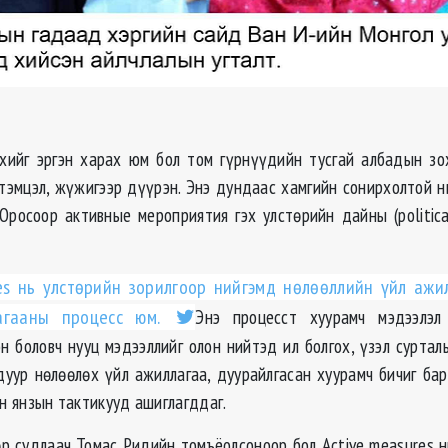
хийг эргэн харах юм бол том гүрнүүдийн тусгай албадын зо
 тэмцэл, жүжигээр дүүрэн. Энэ дундаас хамгийн сонирхолтой н
Оросоор активные мероприятия гэх улстөрийн дайны (politica
es нь улстөрийн зорилгоор нийгэмд нөлөөллийн үйл ажи
лагааны процесс юм.
Энэ процесст хуурамч мэдээлэл
н боловч нууц мэдээллийг олон нийтэд ил болгох, үзэл сурталы
дуур нөлөөлөх үйл ажиллагаа, дуурайлгасан хуурамч бичиг ба
он янзын тактикууд ашиглагддаг.
р судлаач Томас Ридийн томъёолсоноор бол Active measures н