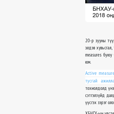
20-р зууны түү
элдэв хувьсгал,
measures буюу 
юм.
Active measur
тусгай ажил
тохиолдолд үнэ
сэтгэлзүйд дал
үүсгэх зэрэг ол
ХБНГУ-ын улстө