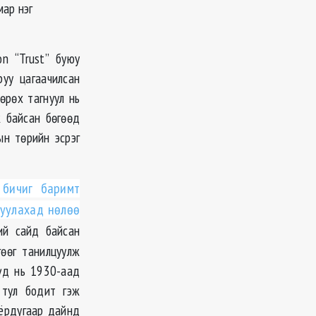
мар нэг
n “Trust” буюу
руу цагаачилсан
өрөх тагнуул нь
 байсан бөгөөд
н төрийн эсрэг
 бичиг баримт
цуулахад нөлөө
ий сайд байсан
гөөг танилцуулж
үүд нь 1930-аад
 тул бодит гэж
оёрдугаар дайнд