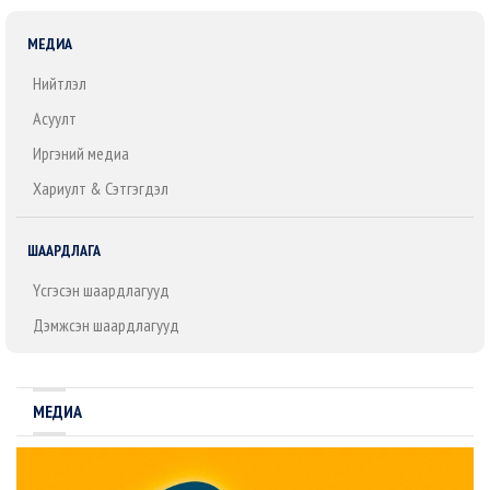
МЕДИА
Нийтлэл
Асуулт
Иргэний медиа
Хариулт & Сэтгэгдэл
ШААРДЛАГА
Үүсгэсэн шаардлагууд
Дэмжсэн шаардлагууд
МЕДИА