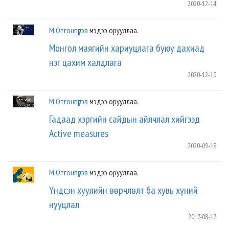
2020-12-14
М.Отгонпүрэв
мэдээ орууллаа.
Монгол маягийн хариуцлага буюу дахиад
нэг цахим халдлага
2020-12-10
М.Отгонпүрэв
мэдээ орууллаа.
Гадаад хэргийн сайдын айлчлал хийгээд
Active measures
2020-09-18
М.Отгонпүрэв
мэдээ орууллаа.
Үндсэн хуулийн өөрчлөлт ба хувь хүний
нууцлал
2017-08-17