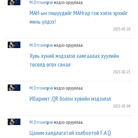
М.Отгонпүрэв
мэдээ орууллаа.
МАН-ын гишүүдийг МАНгар гэж хэлэх эрхийг
минь үлдээ!
2023-01-20
М.Отгонпүрэв
мэдээ орууллаа.
Хувь хүний мэдээлэл хамгаалах хуулийн
төсөлд өгөх санал
2021-02-23
М.Отгонпүрэв
мэдээ орууллаа.
Ибаримт ,QR болон хувийн мэдээлэл
2021-02-04
М.Отгонпүрэв
мэдээ орууллаа.
Цахим халдлагатай холбоотой F.A.Q