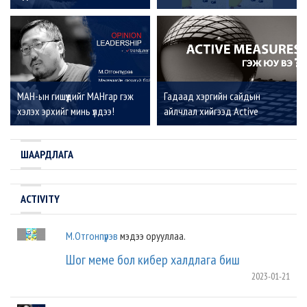
МАН-ын гишүүдийг МАНгар гэж
Гадаад хэргийн сайдын
хэлэх эрхийг минь үлдээ!
айлчлал хийгээд Active
measures
ШААРДЛАГА
ACTIVITY
М.Отгонпүрэв
мэдээ орууллаа.
Шог меме бол кибер халдлага биш
2023-01-21