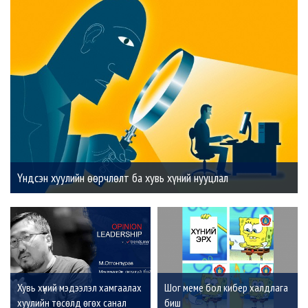
Үндсэн хуулийн өөрчлөлт ба хувь хүний нууцлал
Хувь хүний мэдээлэл хамгаалах
Шог меме бол кибер халдлага
хуулийн төсөлд өгөх санал
биш