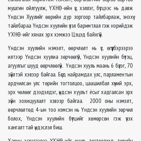
мушгин ойлгуулж, ҮХНӨ-ийн үг, хэллэг, бүтцээс нь давж
Үндсэн Хуулийг өөрийн дур зоргоор тайлбарлаж, энэхүү
тайлбараа Үндсэн хуулийн үзэл баримтлал гэж нэрийдэж
ҮХНӨ-ийг хянах эрх хэмжээ Цэцэд байхгүй.
Үндсэн хуулийн нэмэлт, өөрчлөлт нь үг, өгүүлбэрээрээ
илтээр Үндсэн хуулиа зөрчөөгүй, Үндсэн хуулийн бүтэц,
агуулгыг шууд өөрчлөөгүй. Үндсэн хууль маань 6 бүлэг, 70
зүйлтэй хэвээр байгаа. Бүгд найрамдах улс, парламентын
ардчилсан улс төрийн тогтолцоо, цаашилбал хүний эрх,
эрх чөлөөг дээдэлдэг, үндсэн хуульт ёсыг хадгалсан эрх
зүйн зохицуулалт хэвээр байгаа. 2000 оны нэмэлт,
өөрчлөлтөд 4-ын тоо нэмсэн нь Үндсэн хуулийн зөрчил
болох, Үндсэн хуулийн бүтцийг хөмөрсөн гэж үзэх
хангалттай үндэслэл биш.
Харин эсрэгээрээ ҮХНӨ-ийг хууль тогтоогчид, төрийн