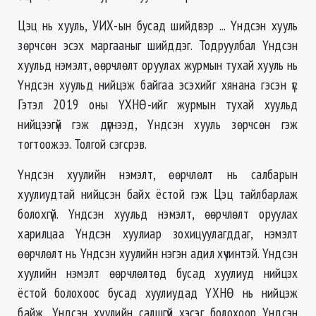
Цэц нь хууль, УИХ-ын бусад шийдвэр ... Үндсэн хууль
зөрчсөн эсэх маргааныг шийддэг. Тодруулбал Үндсэн
хуульд нэмэлт, өөрчлөлт оруулах журмын тухай хууль нь
Үндсэн хуульд нийцэж байгаа эсэхийг хянана гэсэн үг.
Гэтэл 2019 оны ҮХНӨ-ийг журмын тухай хуульд
нийцээгүй гэж дүгнээд, Үндсэн хууль зөрчсөн гэж
тогтоожээ. Толгой сэгсрэв.
Үндсэн хуулийн нэмэлт, өөрчлөлт нь салбарын
хуулиудтай нийцсэн байх ёстой гэж Цэц тайлбарлаж
болохгүй. Үндсэн хуульд нэмэлт, өөрчлөлт оруулах
харилцаа Үндсэн хуулиар зохицуулагддаг, нэмэлт
өөрчлөлт нь Үндсэн хуулийн нэгэн адил хүчинтэй. Үндсэн
хуулийн нэмэлт өөрчлөлтөд бусад хуулиуд нийцэх
ёстой болохоос бусад хуулиудад ҮХНӨ нь нийцэж
байж, Үндсэн хуулийн салшгүй хэсэг болохоор Үндсэн