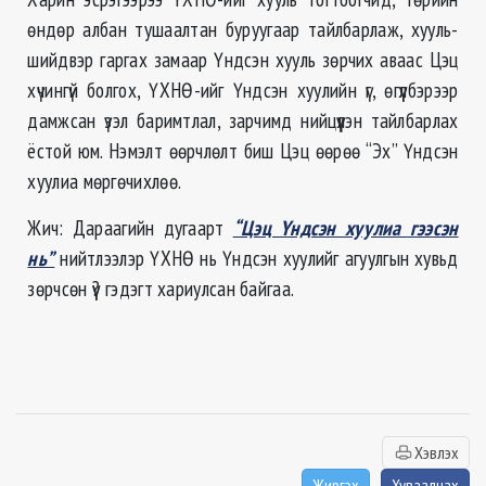
өндөр албан тушаалтан буруугаар тайлбарлаж, хууль-
шийдвэр гаргах замаар Үндсэн хууль зөрчих аваас Цэц
хүчингүй болгох, ҮХНӨ-ийг Үндсэн хуулийн үг, өгүүлбэрээр
дамжсан үзэл баримтлал, зарчимд нийцүүлэн тайлбарлах
ёстой юм. Нэмэлт өөрчлөлт биш Цэц өөрөө “Эх” Үндсэн
хуулиа мөргөчихлөө.
Жич: Дараагийн дугаарт
“Цэц Үндсэн хуулиа гээсэн
нь”
нийтлээлэр ҮХНӨ нь Үндсэн хуулийг агуулгын хувьд
зөрчсөн үү? гэдэгт хариулсан байгаа.
Хэвлэх
Жиргэх
Хуваалцах