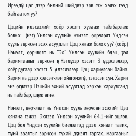
Ирээдүй цаг дээр бидний шийдвэр зөв гэж хэлэх гээд
байгаа юм уу?
Цэцийн үндэслэлийг хоёр хэсэгт хувааж тайлбарлаж
болно: (нэг) Үндсэн хуулийн нэмэлт, өөрчлөлт Үндсэн
хууль зөрчсөн эсэх асуудлыг Цэц хянаж болох уу? (хоёр)
Нэмэлт, өөрчлөлт нь “Эх” Үндсэн хуулийн бүтэц, үзэл
баримтлалыг зөрчсөн үү. Нэгдүгээр хэсэгт 3 үндэслэлээр,
хоёрдугаар хэсэгт 5 үндэслэлээр Цэц хариулсан байна.
Зарим нь дээр хэлсэнчлэн ойлгомжгүй, тэнэсэн сум. Харин
энэ өгүүллээр Цэцийн эхний асуултад хэрхэн хариулсанд
нь тайлбар, шүүмж өгнө.
Нэмэлт, өөрчлөлт нь Үндсэн хууль зөрчсөн эсэхийг Цэц
хянана гэжээ. Эхлээд Үндсэн хуулийн 64.1.-ийг эшлэв.
Цэц бол Үндсэн хуулийн биелэлтэд дээд хяналт тавих,
түүний заалтыг зөрчсөн тухай дүгнэлт гаргах, маргааныг