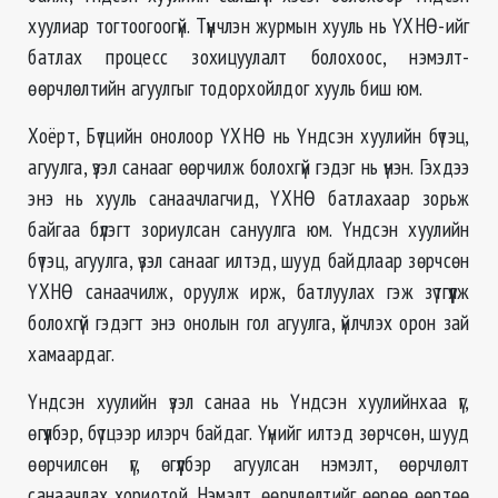
хуулиар тогтоогоогүй. Түүнчлэн журмын хууль нь ҮХНӨ-ийг
батлах процесс зохицуулалт болохоос, нэмэлт-
өөрчлөлтийн агуулгыг тодорхойлдог хууль биш юм.
Хоёрт, Бүтцийн онолоор ҮХНӨ нь Үндсэн хуулийн бүтэц,
агуулга, үзэл санааг өөрчилж болохгүй гэдэг нь үнэн. Гэхдээ
энэ нь хууль санаачлагчид, ҮХНӨ батлахаар зорьж
байгаа бүлэгт зориулсан сануулга юм. Үндсэн хуулийн
бүтэц, агуулга, үзэл санааг илтэд, шууд байдлаар зөрчсөн
ҮХНӨ санаачилж, оруулж ирж, батлуулах гэж зүтгүүлж
болохгүй гэдэгт энэ онолын гол агуулга, үйлчлэх орон зай
хамаардаг.
Үндсэн хуулийн үзэл санаа нь Үндсэн хуулийнхаа үг,
өгүүлбэр, бүтцээр илэрч байдаг. Үүнийг илтэд зөрчсөн, шууд
өөрчилсөн үг, өгүүлбэр агуулсан нэмэлт, өөрчлөлт
санаачлах хориотой. Нэмэлт, өөрчлөлтийг өөрөө өөртөө