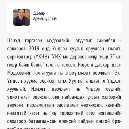
Д.Баяр
Хуульч, судлаач
Цэцэд гаргасан мэдээллийн агуулгыг сийрүүлбэл -
солиорол. 2019 онд Үндсэн хуульд оруулсан нэмэлт,
өөрчлөлтөөр (ҮХНӨ) “УИХ-ын дөрвөөс илүүгүй гишүүн ЗГ-ын
гишүүн байж болно” гэж тогтоосон. Нөгөө л давхар дээл.
Мэдээллийн гол агуулга нь энэхүү нэмэлт өөрчлөлт “Эх”
Үндсэн хуулиа зөрчсөн гэнэ. Уул нь ганцхан л Үндсэн
хуультай. Нэмэлт, өөрчлөлт нь Үндсэн хуулийн
удиртгалыг зөрчсөн, бүгд найрамдах улсын хэлбэрийг
зөрчсөн, парламентын засаглалыг өөрчилсөн, хамгийн
инээдтэй хэсэг нь “хүн төрөлхтний соёл иргэншлийн
ололтоор баталгаажсан ерөнхий сайдын онцгой бүрэн
эрх”-эд халдсан гэхх .