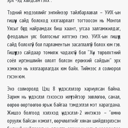
Тэдний мэдээллийг энгийнээр тайлбарлавал – УИХ-ын
гишүүн сайд болоход хязгаарлалт тогтоосон нь Монгол
Улсыг бүгд найрамдах биш хаант, угсаа залгамжилдаг,
феодалын улс болгосныг илтгэнэ гэнэ. УИХ-ын гишүүд
сайд болохгүй бол парламентын засаглалгүй болох юм гэв.
Гишүүдээ сайдаар томилж чадахгүй бол “Хүн төрөлхтний
соёл иргэншлийн ололт болсон ерөнхий сайдын” эрх
хэмжээ нь хязгаарлагдах юм байх. Тиймээс л солиорол
гэсэн юм.
Энэ солиоролд Цэц 8 үндэслэлээр хариулсан байна.
Зарим нь үндэслэл гэхээсээ илүүтэйгээр зөвлөгөө, санал,
өөрөө өөртөөгөө ярьж байгаа тэмдэглэл мэт харагдана.
Жишээ болгоод хэлэхэд үндэслэл-2 ингэжээ – “өмнө
оруулж байсан нэмэлт, өөрчлөлтийг хянан шийдвэрлэсэн