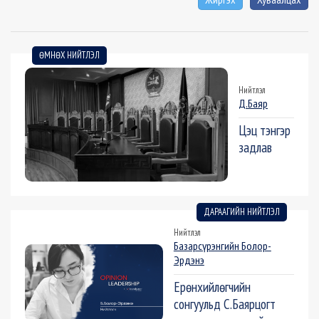
ӨМНӨХ НИЙТЛЭЛ
Нийтлэл
Д.Баяр
Цэц тэнгэр
задлав
ДАРААГИЙН НИЙТЛЭЛ
Нийтлэл
Базарсүрэнгийн Болор-
Эрдэнэ
Ерөнхийлөгчийн
сонгуульд С.Баярцогт