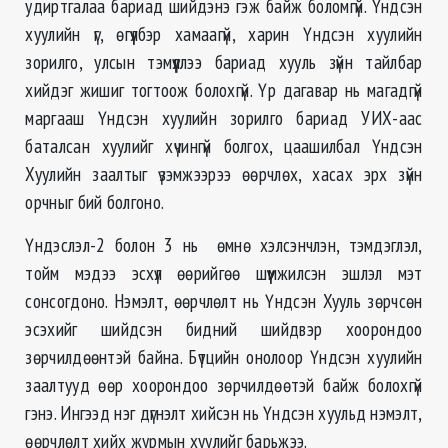
удиртгалаа бариад шийдэнэ гэж байж боломгүй. Үндсэн
хуулийн үг, өгүүлбэр хамаагүй, харин Үндсэн хуулийн
зорилго, улсын тэмүүллээ бариад хууль зүйн тайлбар
хийдэг жишиг тогтоож болохгүй. Үр дагавар нь магадгүй
маргааш Үндсэн хуулийн зорилго бариад УИХ-аас
баталсан хуулийг хүчингүй болгох, цаашилбал Үндсэн
Хуулийн заалтыг үзэмжээрээ өөрчлөх, хасах эрх зүйн
орчныг бий болгоно.
Үндэслэл-2 болон 3 нь өмнө хэлсэнчлэн, тэмдэглэл,
тойм мэдээ эсхүл өөрийгөө шүүмжилсэн эшлэл мэт
сонсогдоно. Нэмэлт, өөрчлөлт нь Үндсэн Хууль зөрчсөн
эсэхийг шийдсэн бидний шийдвэр хоорондоо
зөрчилдөөнтэй байна. Бүтцийн онолоор Үндсэн хуулийн
заалтууд өөр хоорондоо зөрчилдөөтэй байж болохгүй
гэнэ. Ингээд нэг дүгнэлт хийсэн нь Үндсэн хуульд нэмэлт,
өөрчлөлт хийх журмын хуулийг барьжээ.