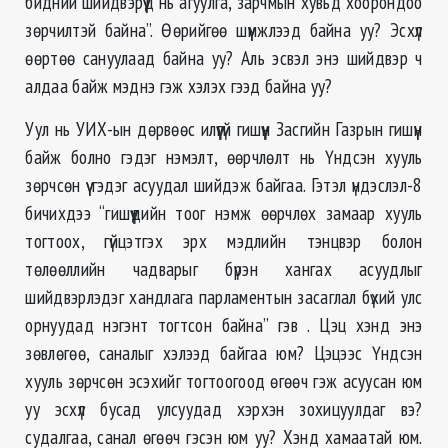
бидний шийдвэрүүд нь агуулга, зарчмын хувьд хоорондоо
зөрчилтэй байна”. Өөрийгөө шүүмжлээд байна уу? Эсхүл
өөртөө сануулаад байна уу? Аль эсвэл энэ шийдвэр ч
алдаа байж мэднэ гэж хэлэх гээд байна уу?
Уул нь УИХ-ын дөрвөөс илүүгүй гишүүн Засгийн Газрын гишүүн
байж болно гэдэг нэмэлт, өөрчлөлт нь Үндсэн хууль
зөрчсөн үү гэдэг асуудал шийдэж байгаа. Гэтэл үндэслэл-8
бичихдээ “гишүүдийн тоог нэмж өөрчлөх замаар хууль
тогтоох, гүйцэтгэх эрх мэдлийн тэнцвэр болон
төлөөллийн чадварыг бүрэн хангах асуудлыг
шийдвэрлэдэг хандлага парламентын засаглал бүхий улс
орнуудад нэгэнт тогтсон байна” гэв . Цэц хэнд энэ
зөвлөгөө, саналыг хэлээд байгаа юм? Цэцээс Үндсэн
хууль зөрчсөн эсэхийг тогтоогоод өгөөч гэж асуусан юм
уу эсхүл бусад улсуудад хэрхэн зохицуулдаг вэ?
судалгаа, санал өгөөч гэсэн юм уу? Хэнд хамаатай юм.