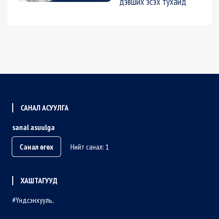
дэвших эсэх тухайд
САНАЛ АСУУЛГА
sanal asuulga
Санал өгөх
Нийт санал: 1
ХАШТАГУУД
Үндсэнхууль