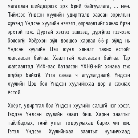
магадлан шийдвэрлэх эрх бүхий байгууллага, … мөн.
Тиймээс Үндсэн хуулийн удиртгалд заасан зорилгын
хүрээнд Үндсэн хуулийн нэмэлт, өөрчлөлтийг хянах бүрэн
эрхтэй гэж. Дуртай хэсгээ эшлээд, дургүйгээ гээчхэж
болохгүй. Хоёрхон зүйл доошоо харвал 66-р зүйлд нь
Үндсэн хуулийн Цэц юунд хяналт тавих ёстойг
жагсаасан байгаа. Хаалттай жагсаасан байгаа. Тэр
жагсаалтад УИХ-аас баталсан ҮХНӨ-ийг хянана гэж
өгүүлбэр байхгүй. Утга санаа ч агуулагдаагүй. Үндсэн
хуулийн Цэц бол Үндсэн хуулийнхаа дор л сажлах
ёстой.
Хоёрт, удиртгал бол Үндсэн хуулийн салшгүй нэг хэсэг.
Гэхдээ Үндсэн хуулийн заалт биш. Харин заалтыг
тайлбарлах, түүний утгыг тодруулахад барих чиг юм.
Гэтэл Үндсэн Хуулийнхаа заалтыг нулимчхаад