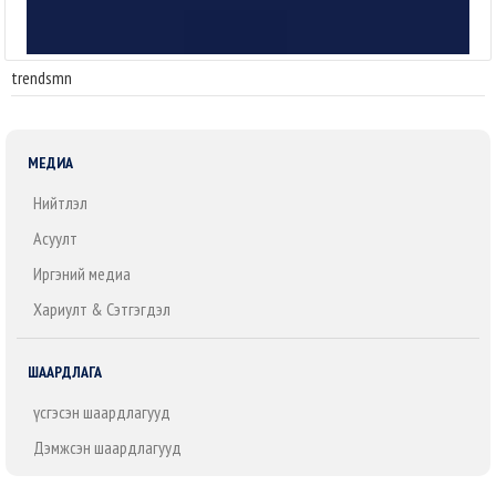
trendsmn
МЕДИА
Нийтлэл
Асуулт
Иргэний медиа
Хариулт & Сэтгэгдэл
ШААРДЛАГА
Үүсгэсэн шаардлагууд
Дэмжсэн шаардлагууд