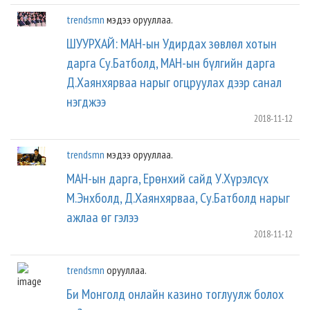
trendsmn
мэдээ орууллаа.
ШУУРХАЙ: МАН-ын Удирдах зөвлөл хотын
дарга Су.Батболд, МАН-ын бүлгийн дарга
Д.Хаянхярваа нарыг огцруулах дээр санал
нэгджээ
2018-11-12
trendsmn
мэдээ орууллаа.
МАН-ын дарга, Ерөнхий сайд У.Хүрэлсүх
М.Энхболд, Д.Хаянхярваа, Су.Батболд нарыг
ажлаа өг гэлээ
2018-11-12
trendsmn
орууллаа.
Би Монголд онлайн казино тоглуулж болох