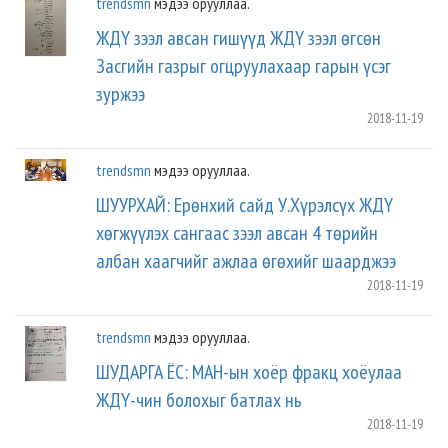
trendsmn
мэдээ орууллаа.
ЖДҮ зээл авсан гишүүд ЖДҮ зээл өгсөн
Засгийн газрыг огцруулахаар гарын үсэг
зуржээ
2018-11-19
trendsmn
мэдээ орууллаа.
ШУУРХАЙ: Ерөнхий сайд У.Хүрэлсүх ЖДҮ
хөгжүүлэх сангаас зээл авсан 4 төрийн
албан хаагчийг ажлаа өгөхийг шаарджээ
2018-11-19
trendsmn
мэдээ орууллаа.
ШУДАРГА ЁС: МАН-ын хоёр фракц хоёулаа
ЖДҮ-чин болохыг батлах нь
2018-11-19