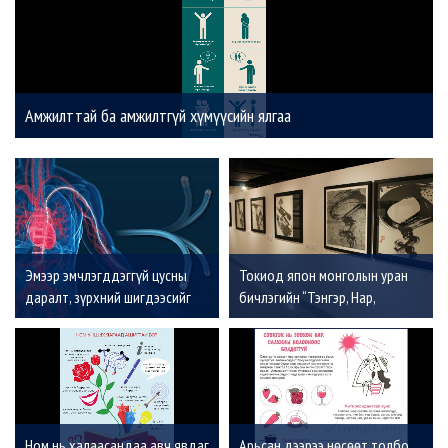
Амжилттай ба амжилтгүй хүмүүсийн ялгаа
Эмээр эмчлэгддэггүй цусны
Токиод япон монголын уран
даралт, зүрхний шигдээсийг
бичлэгийн “Тэнгэр, Нар,
эмчлэх “Renal Denervation”
Түншлэл” үзэсгэлэн нээлтээ
засал гэж юу вэ?
хийлээ
Ном нь халаасандаа авч явдаг
Арьсан дээрээ нөсөөт толбо