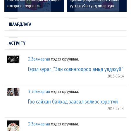
цэцэрлэгт хүрээлэн
үүсгэхгүйн тулд ямар хүнс
хэрэглэвэл тустай вэ?
ШААРДЛАГА
ACTIVITY
Э.Золжаргал
мэдээ орууллаа.
Гэрэл зураг: “Зөн совингоороо амьд үлдэхүй”
2015-05-14
Э.Золжаргал
мэдээ орууллаа.
Гоо сайхан байхад заавал золиос хэрэггүй
2015-05-14
Э.Золжаргал
мэдээ орууллаа.