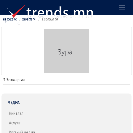
Toggl
naviga
НҮҮР ХУУДАС
ХЭРЭГЛЭГЧ
Э.ЗОЛЖАРГАЛ
Э.Золжаргал
МЕДИА
Нийтлэл
Асуулт
Иргэний медиа