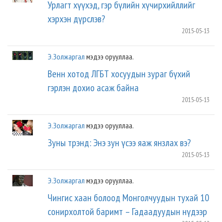
Урлагт хүүхэд, гэр бүлийн хүчирхийллийг
хэрхэн дүрслэв?
2015-05-13
Э.Золжаргал
мэдээ орууллаа.
Венн хотод ЛГБТ хосуудын зураг бүхий
гэрлэн дохио асаж байна
2015-05-13
Э.Золжаргал
мэдээ орууллаа.
Зуны трэнд: Энэ зун үсээ яаж янзлах вэ?
2015-05-13
Э.Золжаргал
мэдээ орууллаа.
Чингис хаан болоод Монголчуудын тухай 10
сонирхолтой баримт – Гадаадуудын нүдээр