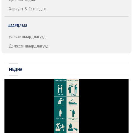
Хариулт & Сэтгэгдэл
ШААРДЛАГА
Үүсгэсэн шаардлагууд
Дэмжсэн шаардлагууд
МЕДИА