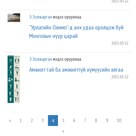
2015-05-12
Э.Золжаргал
мэдээ орууллаа.
“Урлагийн Олимп”-д анх удаа оролцож буй
Монголын нүүр царай
2015-05-12
Э.Золжаргал
мэдээ орууллаа.
Амжилттай ба амжилтгүй хүмүүсийн ялгаа
2015-05-12
«
1
2
3
5
6
7
8
9
10
4
»