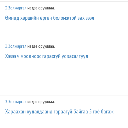
Э.Золжаргал
мэдээ орууллаа.
Өмнөд хөршийн өргөн боломжтой зах зээл
Э.Золжаргал
мэдээ орууллаа.
Хэзээ ч моодноос гарахгүй үс засалтууд
Э.Золжаргал
мэдээ орууллаа.
Хараахан худалдаанд гараагүй байгаа 5 гоё багаж