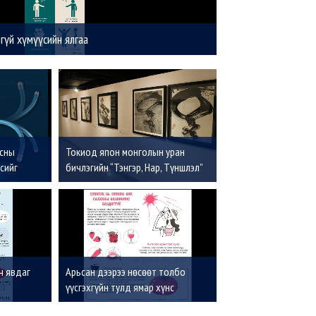
үй хүмүүсийн ялгаа
усны
Токиод япон монголын уран
сийг
бичлэгийн “Тэнгэр, Нар, Түншлэл”
on” засал
үзэсгэлэн нээлтээ хийлээ
ч явдаг
Арьсан дээрээ нөсөөт толбо
үүсгэхгүйн тулд ямар хүнс
хэрэглэвэл тустай вэ?