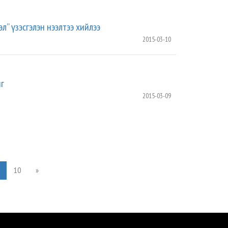
л” үзэсгэлэн нээлтээ хийлээ
2015-03-10
йг
2015-03-09
10
»