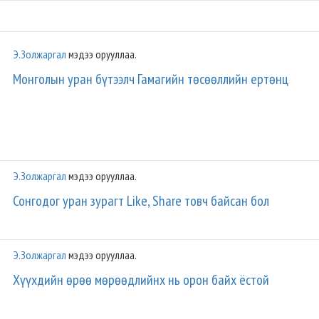
Э.Золжаргал
мэдээ орууллаа.
Монголын уран бүтээлч Гамагийн төсөөллийн ертөнц
Э.Золжаргал
мэдээ орууллаа.
Сонгодог уран зурагт Like, Share товч байсан бол
Э.Золжаргал
мэдээ орууллаа.
Хүүхдийн өрөө мөрөөдлийнх нь орон байх ёстой