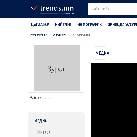
Search
ЦАГЛАБАР
НИЙТЛЭЛ
ИНФОГРАФИК
ЯРИЛЦЛАГА/СУР
НҮҮР ХУУДАС
ХЭРЭГЛЭГЧ
Э.ЗОЛЖАРГАЛ
МЕДИА
Э.Золжаргал
МЕДИА
Нийтлэл