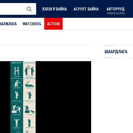
ХЭЛЭХ ҮГ БАЙНА
АСУУЛТ БАЙНА
АВТОРУУД
OPINION LEADERS
ВАЛЖЛАГА
WATCHDOG
ACTION
ШААРДЛАГА