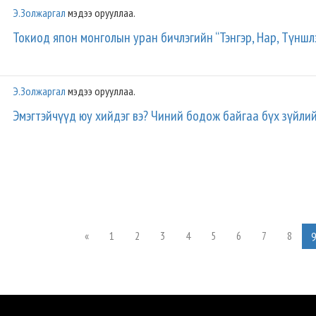
Э.Золжаргал
мэдээ орууллаа.
Токиод япон монголын уран бичлэгийн “Тэнгэр, Нар, Түншлэ
Э.Золжаргал
мэдээ орууллаа.
Эмэгтэйчүүд юу хийдэг вэ? Чиний бодож байгаа бүх зүйли
«
1
2
3
4
5
6
7
8
9