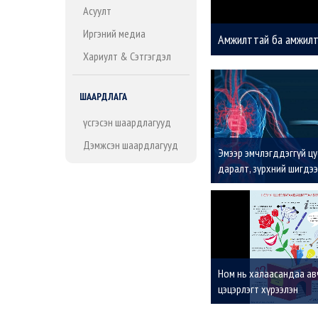
Асуулт
Иргэний медиа
Амжилттай ба амжилтг
Хариулт & Сэтгэгдэл
ШААРДЛАГА
Үүсгэсэн шаардлагууд
Дэмжсэн шаардлагууд
Эмээр эмчлэгддэггүй ц
даралт, зүрхний шигдээ
эмчлэх “Renal Denervati
гэж юу вэ?
Ном нь халаасандаа ав
цэцэрлэгт хүрээлэн