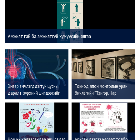
Амжилттай ба амжилтгүй хүмүүсийн ялгаа
Эмээр эмчлэгддэггүй цусны
Токиод япон монголын уран
даралт, зүрхний шигдээсийг
бичлэгийн “Тэнгэр, Нар,
эмчлэх “Renal Denervation”
Түншлэл” үзэсгэлэн нээлтээ
засал гэж юу вэ?
хийлээ
Ном нь халаасандаа авч явдаг
Арьсан дээрээ нөсөөт толбо