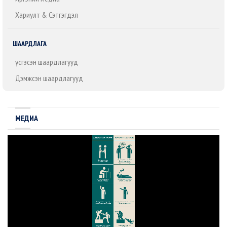
Хариулт & Сэтгэгдэл
ШААРДЛАГА
Үүсгэсэн шаардлагууд
Дэмжсэн шаардлагууд
МЕДИА