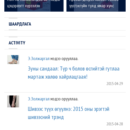
цэцэрлэгт хүрээлэн
үүсгэхгүйн тулд ямар хүнс
хэрэглэвэл тустай вэ?
ШААРДЛАГА
ACTIVITY
Э.Золжаргал
мэдээ орууллаа.
Зуны сандаал: Түр ч болов өсгийтэй гутлаа
мартаж хөлөө хайрлацгаая!
2015-04-29
Э.Золжаргал
мэдээ орууллаа.
Шивээс түүх өгүүлнэ: 2015 оны эрэгтэй
шивээсний трэнд
2015-04-28