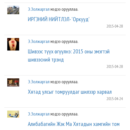
Э.Золжаргал
мэдээ орууллаа.
ИРГЭНИЙ НИЙТЛЭЛ- 'Оркууд'
2015-04-28
Э.Золжаргал
мэдээ орууллаа.
Шивээс түүх өгүүлнэ: 2015 оны эмэгтэй
шивээсний трэнд
2015-04-28
Э.Золжаргал
мэдээ орууллаа.
Хятад улсыг томруулдаг шилээр харвал
2015-04-24
Э.Золжаргал
мэдээ орууллаа.
Алибабагийн Жэк Ма Хятадын хамгийн том