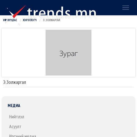
Toggl
naviga
НҮҮР ХУУДАС
ХЭРЭГЛЭГЧ
Э.ЗОЛЖАРГАЛ
Э.Золжаргал
МЕДИА
Нийтлэл
Асуулт
Иргэний медиа