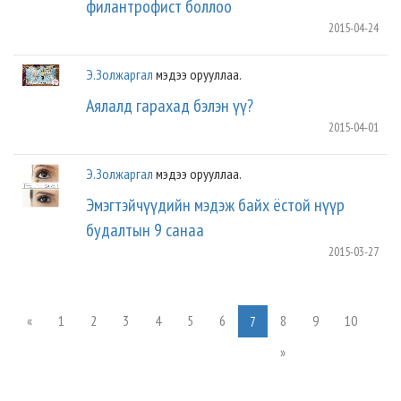
филантрофист боллоо
2015-04-24
Э.Золжаргал
мэдээ орууллаа.
Аялалд гарахад бэлэн үү?
2015-04-01
Э.Золжаргал
мэдээ орууллаа.
Эмэгтэйчүүдийн мэдэж байх ёстой нүүр
будалтын 9 санаа
2015-03-27
«
1
2
3
4
5
6
8
9
10
7
»