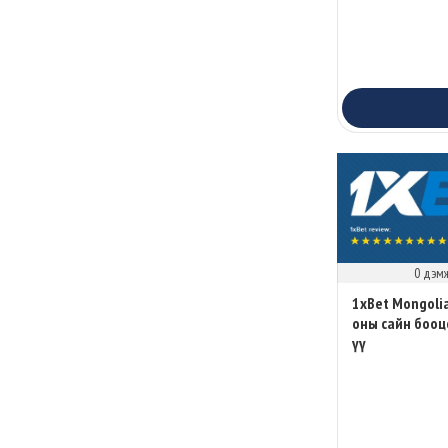
0 дэм
1xBet Mongolia
оны сайн бооц
үү