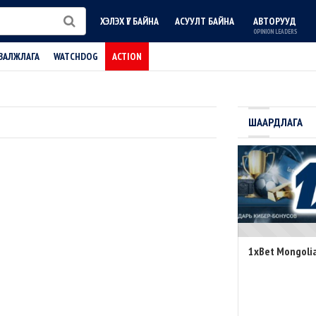
ХЭЛЭХ ҮГ БАЙНА
АСУУЛТ БАЙНА
АВТОРУУД
OPINION LEADERS
ВАЛЖЛАГА
WATCHDOG
ACTION
ШААРДЛАГА
1xBet Mongolia