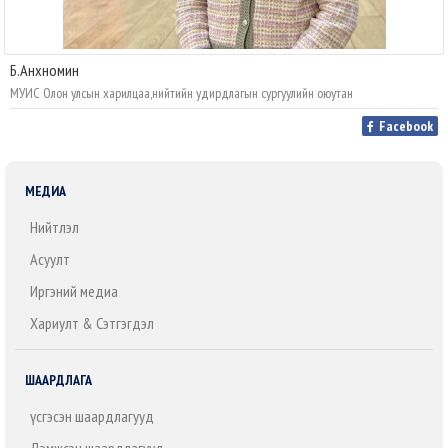
Б.Анхномин
МУИС Олон улсын харилцаа,нийтийн удирдлагын сургуулийн оюутан
Facebook
МЕДИА
Нийтлэл
Асуулт
Иргэний медиа
Хариулт & Сэтгэгдэл
ШААРДЛАГА
Үүсгэсэн шаардлагууд