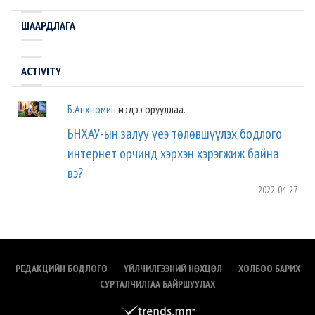
ШААРДЛАГА
ACTIVITY
Б.Анхномин
мэдээ орууллаа.
БНХАУ-ын залуу үеэ төлөвшүүлэх бодлого
интернет орчинд хэрхэн хэрэгжиж байна
вэ?
2022-04-27
РЕДАКЦИЙН БОДЛОГО
ҮЙЛЧИЛГЭЭНИЙ НӨХЦӨЛ
ХОЛБОО БАРИХ
СУРТАЛЧИЛГАА БАЙРШУУЛАХ