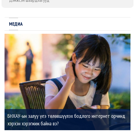
Дэмжсэн шаардлагууд
МЕДИА
БНХАУ-ын залуу үеэ төлөвшүүлэх бодлого интернет орчинд
хэрхэн хэрэгжиж байна вэ?