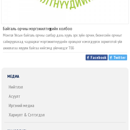
Байгаль орчны мэргэжилтнүүдийн холбоо
Монгол Улсын байгаль орчны салбар дахь хууль эрх зүйн орчин, бизнесийн орчныг
сайжруулахад чадварлаг мэргэжилтнүүдийн оролцоог нэмэгдүүлэх зорилготой үйл
ажиллагаа явуулж байгаа нийгэмд үйлчилдэг ТББ
Facebook
Twitter
МЕДИА
Нийтлэл
Асуулт
Иргэний медиа
Хариулт & Сэтгэгдэл