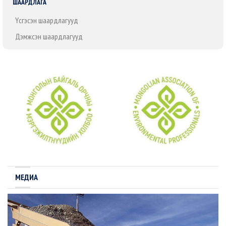
ШААРДЛАГА
Үүсгэсэн шаардлагууд
Дэмжсэн шаардлагууд
МЕДИА