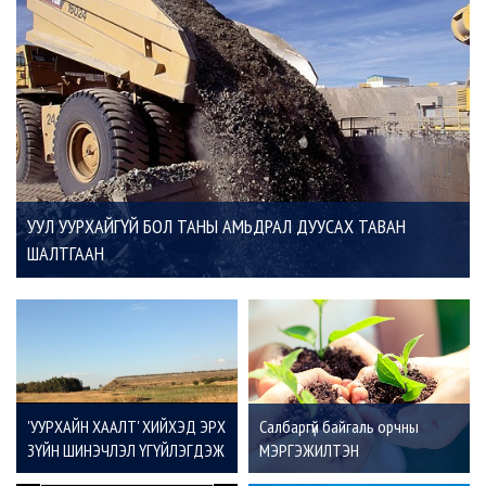
УУЛ УУРХАЙГҮЙ БОЛ ТАНЫ АМЬДРАЛ ДУУСАХ ТАВАН
ШАЛТГААН
'УУРХАЙН ХААЛТ' ХИЙХЭД ЭРХ
Салбаргүй байгаль орчны
ЗҮЙН ШИНЭЧЛЭЛ ҮГҮЙЛЭГДЭЖ
МЭРГЭЖИЛТЭН
БАЙНА