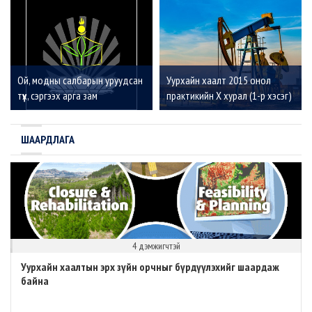
Ой, модны салбарын уруудсан
Уурхайн хаалт 2015 онол
түүх, сэргээх арга зам
практикийн X хурал (1-р хэсэг)
ШААРДЛАГА
4 дэмжигчтэй
Уурхайн хаалтын эрх зүйн орчныг бүрдүүлэхийг шаардаж
байна