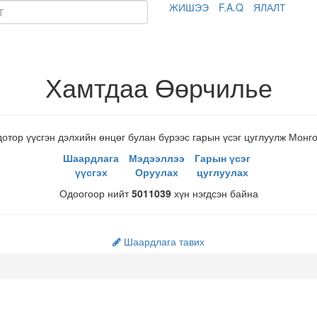
ЖИШЭЭ
F.A.Q
ЯЛАЛТ
Хамтдаа Өөрчилье
тор үүсгэн дэлхийн өнцөг булан бүрээс гарын үсэг цуглуулж Монг
Шаардлага
Мэдээллээ
Гарын үсэг
үүсгэх
Оруулах
цуглуулах
Одоогоор нийт
5011039
хүн нэгдсэн байна
Шаардлага тавих