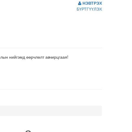
НЭВТРЭХ
БҮРТГҮҮЛЭХ
олын нийгэмд өөрчлөлт авчирцгаая!