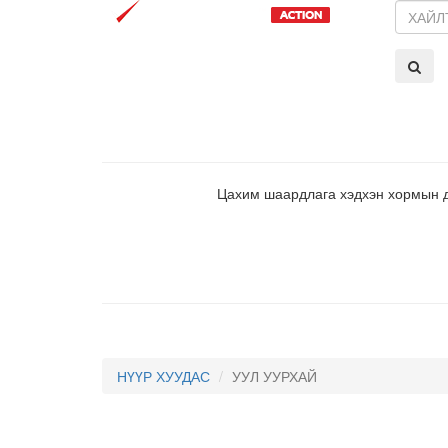
Search
Цахим шаардлага хэдхэн хормын до
НҮҮР ХУУДАС
УУЛ УУРХАЙ