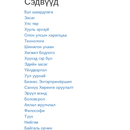
Сэдвүүд
Бүх шаардлага
Засаг
Улс төр
Хууль эрхзүй
Олон улсын харилцаа
Технологи
Шинжлэх ухаан
Хөгжил Бодлого
Хүүхэд гэр бүл
Эдийн засаг
Үйлдвэрлэл
Уул уурхай
Бизнес Энтэрпренёршип
Санхүү Хөрөнгө оруулалт
Эрүүл мэнд
Боловсрол
Аялал жуулчлал
Философи
Түүх
Нийгэм
Байгаль орчин