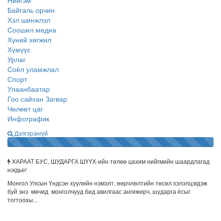
Нийгэм
Байгаль орчин
Хэл шинжлэл
Соошил медиа
Хүний хөгжил
Хүмүүс
Урлаг
Соёл уламжлал
Спорт
Улаанбаатар
Гоо сайхан Загвар
Чөлөөт цаг
Инфографик
Дэлгэрэнгүй
2097477 дэмжигчтэй
ХАРААТ БУС, ШУДАРГА ШҮҮХ-ийн төлөө цахим нийгмийн шаардлагад
нэгдье!
Монгол Улсын Үндсэн хуулийн нэмэлт, өөрчлөлтийн төсөл хэлэлцэгдэж
буй энэ мөчид монголчууд бид авилгаас ангижирч, шударга ёсыг
тогтоохы...