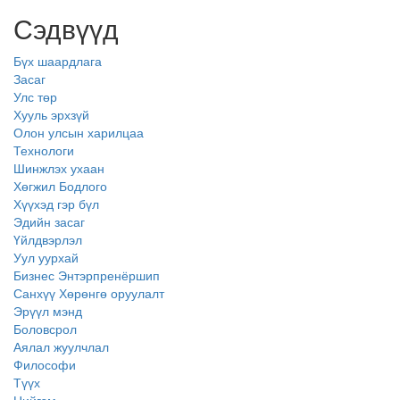
Сэдвүүд
Бүх шаардлага
Засаг
Улс төр
Хууль эрхзүй
Олон улсын харилцаа
Технологи
Шинжлэх ухаан
Хөгжил Бодлого
Хүүхэд гэр бүл
Эдийн засаг
Үйлдвэрлэл
Уул уурхай
Бизнес Энтэрпренёршип
Санхүү Хөрөнгө оруулалт
Эрүүл мэнд
Боловсрол
Аялал жуулчлал
Философи
Түүх