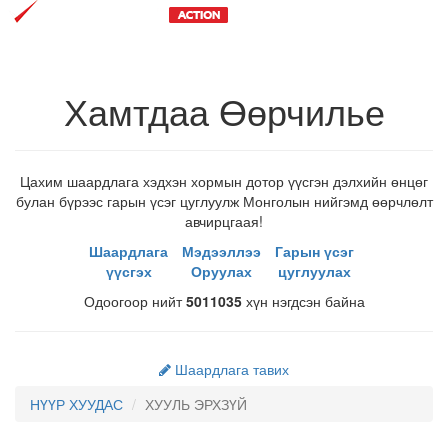
Toggl
navig
Хамтдаа Өөрчилье
Цахим шаардлага хэдхэн хормын дотор үүсгэн дэлхийн өнцөг
булан бүрээс гарын үсэг цуглуулж Монголын нийгэмд өөрчлөлт
авчирцгаая!
Шаардлага
Мэдээллээ
Гарын үсэг
үүсгэх
Оруулах
цуглуулах
Одоогоор нийт
5011035
хүн нэгдсэн байна
Шаардлага тавих
НҮҮР ХУУДАС
ХУУЛЬ ЭРХЗҮЙ