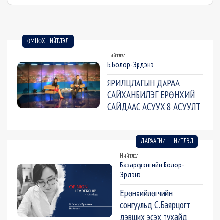
ӨМНӨХ НИЙТЛЭЛ
Нийтлэл
Б.Болор-Эрдэнэ
ЯРИЛЦЛАГЫН ДАРАА
САЙХАНБИЛЭГ ЕРӨНХИЙ
САЙДААС АСУУХ 8 АСУУЛТ
ДАРААГИЙН НИЙТЛЭЛ
Нийтлэл
Базарсүрэнгийн Болор-
Эрдэнэ
Ерөнхийлөгчийн
сонгуульд С.Баярцогт
дэвших эсэх тухайд