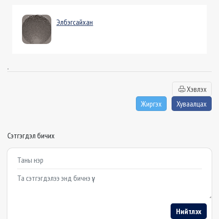
Элбэгсайхан
.
Хэвлэх
Жиргэх
Хуваалцах
Сэтгэгдэл бичих
Example textarea
Нийтлэх