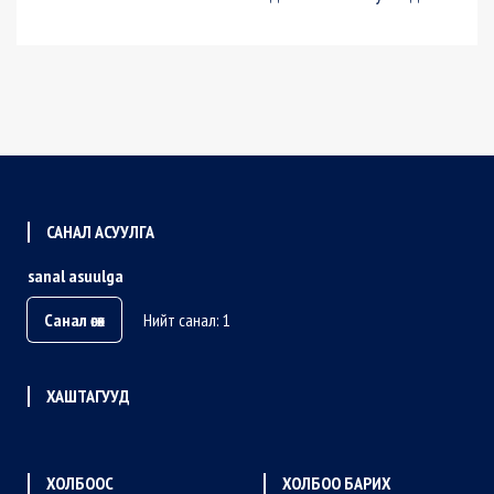
САНАЛ АСУУЛГА
sanal asuulga
Санал өгөх
Нийт санал: 1
ХАШТАГУУД
ХОЛБООС
ХОЛБОО БАРИХ