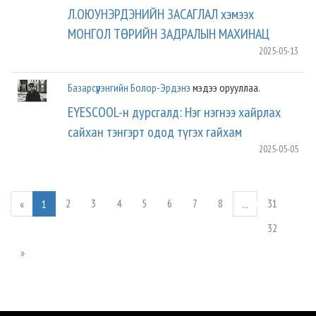
Л.ОЮУНЭРДЭНИЙН ЗАСАГЛАЛ хэмээх
МОНГОЛ ТӨРИЙН ЗАДРАЛЫН МАХИНАЦ
2025-05-13
Базарсүрэнгийн Болор-Эрдэнэ
мэдээ орууллаа.
EYESCOOL-н дурсгалд: Нэг нэгнээ хайрлах
сайхан тэнгэрт одод түгэх гайхам
2025-05-05
2
3
4
5
6
7
8
31
«
1
...
32
»