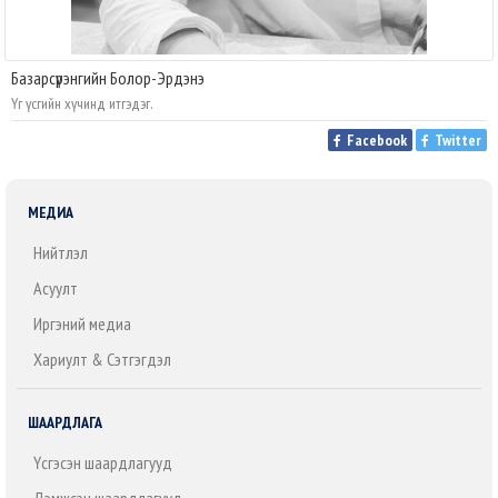
Базарсүрэнгийн Болор-Эрдэнэ
Үг үсгийн хүчинд итгэдэг.
Facebook
Twitter
МЕДИА
Нийтлэл
Асуулт
Иргэний медиа
Хариулт & Сэтгэгдэл
ШААРДЛАГА
Үүсгэсэн шаардлагууд