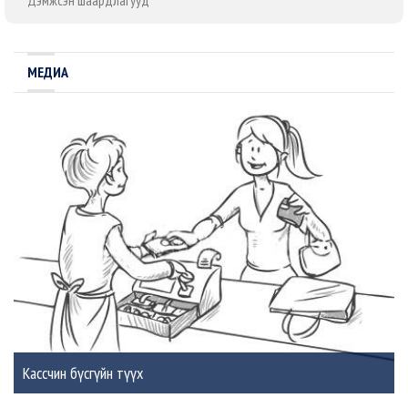
Дэмжсэн шаардлагууд
МЕДИА
Кассчин бүсгүйн түүх