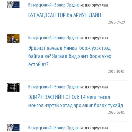
Базарсүрэнгийн Болор-Эрдэнэ
мэдээ орууллаа.
БУЛААГДСАН ТӨР ба АРИУН ДАЙН
2025-09-29
Базарсүрэнгийн Болор-Эрдэнэ
мэдээ орууллаа.
Эрдэнэт яачаад Нямка боож үхэх гээд
байгаа вэ? Яагаад бид хамт боож үхэх
ёстой вэ?
2016-10-03
Базарсүрэнгийн Болор-Эрдэнэ
мэдээ орууллаа.
ЭДИЙН ЗАСГИЙН ОНОЛ: 14 мега төсөл
монгол нэртэй хятад эрх ашиг болох тухайд
2025-06-01
Базарсүрэнгийн Болор-Эрдэнэ
мэдээ орууллаа.