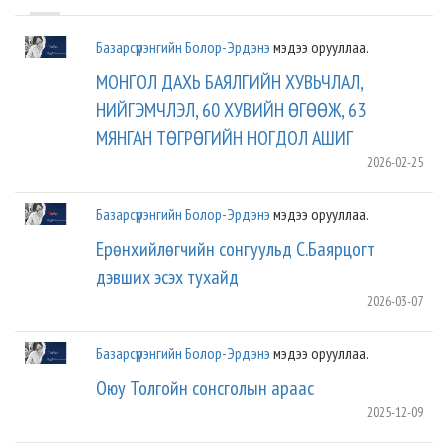
Базарсүрэнгийн Болор-Эрдэнэ
мэдээ орууллаа.
МОНГОЛ ДАХЬ БАЯЛГИЙН ХУВЬЧЛАЛ,
НИЙГЭМЧЛЭЛ, 60 ХУВИЙН ӨГӨӨЖ, 63
МЯНГАН ТӨГРӨГИЙН НОГДОЛ АШИГ
2026-02-25
Базарсүрэнгийн Болор-Эрдэнэ
мэдээ орууллаа.
Ерөнхийлөгчийн сонгуульд С.Баярцогт
дэвших эсэх тухайд
2026-03-07
Базарсүрэнгийн Болор-Эрдэнэ
мэдээ орууллаа.
Оюу Толгойн сонсголын араас
2025-12-09