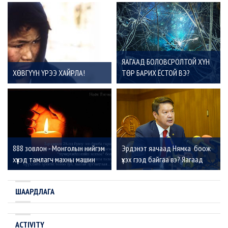
ЯАГААД БОЛОВСРОЛТОЙ ХҮН
ХӨВГҮҮН ҮРЭЭ ХАЙРЛА!
ТӨР БАРИХ ЁСТОЙ ВЭ?
888 зовлон - Монголын нийгэм
Эрдэнэт яачаад Нямка боож
хүүхэд тамлагч махны машин
үхэх гээд байгаа вэ? Яагаад
болжээ
бид хамт боож үхэх ёстой вэ?
ШААРДЛАГА
ACTIVITY