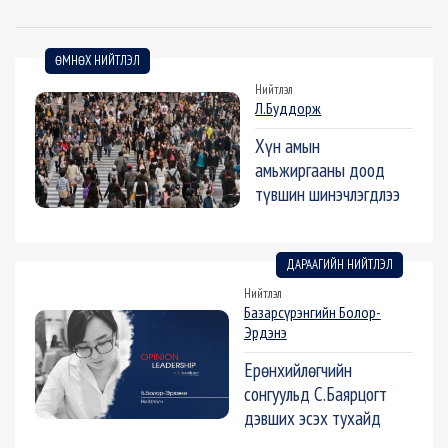
ӨМНӨХ НИЙТЛЭЛ
Нийтлэл
Л.Буддорж
Хүн амын
амьжиргааны доод
түвшин шинэчлэгдлээ
ДАРААГИЙН НИЙТЛЭЛ
Нийтлэл
Базарсүрэнгийн Болор-
Эрдэнэ
Ерөнхийлөгчийн
сонгуульд С.Баярцогт
дэвших эсэх тухайд