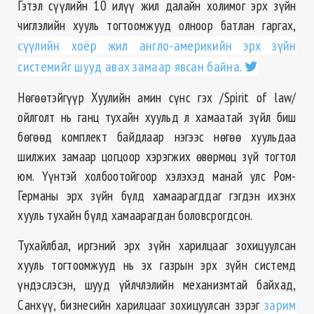
Гэтэл сүүлийн 10 илүү жил далайн холимог эрх зүйн
чиглэлийн хууль тогтоомжууд олноор батлан гаргах,
сүүлийн хоёр жил англо-америкийн эрх зүйн
системийг шууд авах замаар явсан байна.
Нөгөөтэйгүүр Хуулийн амин сүнс гэх /Spirit of law/
ойлголт нь ганц тухайн хуульд л хамаатай зүйл биш
бөгөөд комплект байдлаар нэгээс нөгөө хуульдаа
шилжих замаар цогцоор хэрэгжих өвөрмөц зүй тогтол
юм. Үүнтэй холбоотойгоор хэлэхэд манай улс Ром-
Германы эрх зүйн бүлд хамаарагддаг гэгдэн ихэнх
хууль тухайн бүлд хамаарагдан боловсрогдсон.
Тухайлбал, иргэний эрх зүйн харилцааг зохицуулсан
хууль тогтоомжууд нь эх газрын эрх зүйн системд
үндэслэсэн, шууд үйлчлэлийн механизмтай байхад,
Санхүү, бизнесийн харилцааг зохицуулсан зэрэг
зарим