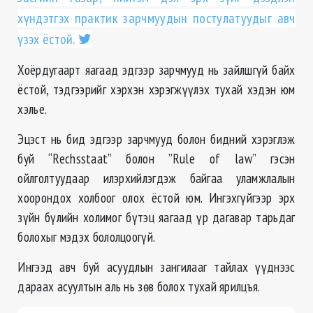
хүндэтгэх практик зарчмуудын постулатуудыг авч
үзэх ёстой.
Хоёрдугаарт яагаад эдгээр зарчмууд нь зайлшгүй байх
ёстой, тэдгээрийг хэрхэн хэрэгжүүлэх тухай хэдэн юм
хэлье.
Эцэст нь бид эдгээр зарчмууд болон бидний хэрэглэж
буй “Rechsstaat” болон ”Rule of law” гэсэн
ойлголтуудаар илэрхийлэгдэж байгаа уламжлалын
хоорондох холбоог олох ёстой юм. Ингэхгүйгээр эрх
зүйн бүлийн холимог бүтэц яагаад үр дагавар тарьдаг
болохыг мэдэх бололцоогүй.
Ингээд авч буй асуудлын зангилааг тайлах үүднээс
дараах асуултын аль нь зөв болох тухай ярилцъя.