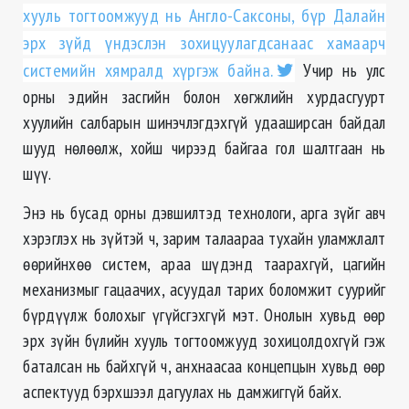
хууль тогтоомжууд нь Англо-Саксоны, бүр Далайн
эрх зүйд үндэслэн зохицуулагдсанаас хамаарч
системийн хямралд хүргэж байна.
Учир нь улс
орны эдийн засгийн болон хөгжлийн хурдасгуурт
хуулийн салбарын шинэчлэгдэхгүй удааширсан байдал
шууд нөлөөлж, хойш чирээд байгаа гол шалтгаан нь
шүү.
Энэ нь бусад орны дэвшилтэд технологи, арга зүйг авч
хэрэглэх нь зүйтэй ч, зарим талаараа тухайн уламжлалт
өөрийнхөө систем, араа шүдэнд таарахгүй, цагийн
механизмыг гацаачих, асуудал тарих боломжит суурийг
бүрдүүлж болохыг үгүйсгэхгүй мэт. Онолын хувьд өөр
эрх зүйн бүлийн хууль тогтоомжууд зохицолдохгүй гэж
баталсан нь байхгүй ч, анхнаасаа концепцын хувьд өөр
аспектууд бэрхшээл дагуулах нь дамжиггүй байх.