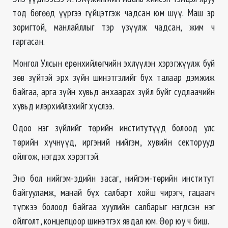
тод бөгөөд үүргээ гүйцэтгэж чадсан юм шүү. Маш эр
зоригтой, манлайллыг тэр үзүүлж чадсан, жим ч
гаргасан.
Монгол Улсын ерөнхийлөгчийн эхлүүлэн хэрэгжүүлж буй
зөв зүйтэй эрх зүйн шинэтгэлийг бүх талаар дэмжиж
байгаа, арга зүйн хувьд анхаарах зүйл буйг судлаачийн
хувьд илэрхийлэхийг хүслээ.
Одоо нэг зүйлийг төрийн институтүүд болоод улс
төрийн хүчнүүд, иргэний нийгэм, хувийн секторууд
ойлгож, нэгдэх хэрэгтэй.
Энэ бол нийгэм-эдийн засаг, нийгэм-төрийн институт
байгууламж, манай бүх салбарт хойш чирэгч, гацаагч
түгжээ болоод байгаа хуулийн салбарыг нэгдсэн нэг
ойлголт, концепцоор шинэтгэх явдал юм. Өөр юу ч биш.