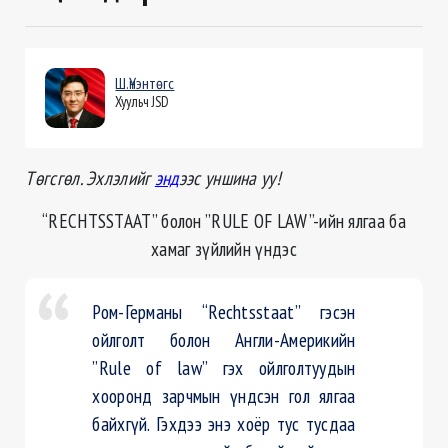
Ш.Үнэнтөгс
Хуульч JSD
Төгсгөл. Эхлэлийг
энд
ээс уншина уу!
“RECHTSSTAAT” болон ”RULE OF LAW”-ийн ялгаа ба
хамaг зүйлийн үндэс
Ром-Германы “Rechtsstaat” гэсэн
ойлголт болон Англи-Америкийн
”Rule of law” гэх ойлголтуудын
хооронд зарчмын үндсэн гол ялгаа
байхгүй. Гэхдээ энэ хоёр тус тусдаа