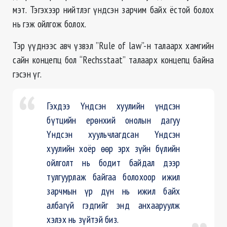
мэт. Тэгэхээр нийтлэг үндсэн зарчим байх ёстой болох
нь гэж ойлгож болох.
Тэр үүднээс авч үзвэл ”Rule of law”-н талаарх хамгийн
сайн концепц бол “Rechsstaat” талаарх концепц байна
гэсэн үг.
Гэхдээ Үндсэн хуулийн үндсэн
бүтцийн ерөнхий онолын дагуу
Үндсэн хуульчлагдсан Үндсэн
хуулийн хоёр өөр эрх зүйн бүлийн
ойлголт нь бодит байдал дээр
тулгуурлаж байгаа болохоор ижил
зарчмын үр дүн нь ижил байх
албагүй гэдгийг энд анхааруулж
хэлэх нь зүйтэй биз.