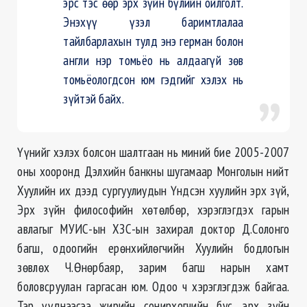
эрс тэс өөр эрх зүйн бүлийн ойлголт.
Энэхүү үзэл баримтлалаа
тайлбарлахын тулд энэ герман болон
англи нэр томьёо нь алдаагүй зөв
томьёологдсон юм гэдгийг хэлэх нь
зүйтэй байх.
Үүнийг хэлэх болсон шалтгаан нь миний бие 2005-2007
оны хооронд Дэлхийн банкны шугамаар Монголын нийт
Хуулийн их дээд сургуулиудын Үндсэн хуулийн эрх зүй,
Эрх зүйн философийн хөтөлбөр, хэрэглэгдэх гарын
авлагыг МУИС-ын ХЗС-ын захирал доктор Д.Солонго
багш, одоогийн ерөнхийлөгчийн Хуулийн бодлогын
зөвлөх Ч.Өнөрбаяр, зарим багш нарын хамт
боловсруулан гаргасан юм. Одоо ч хэрэглэгдэж байгаа.
Тэр үүднээсээ жирийн сонирхогчийн бус, эрх зүйн