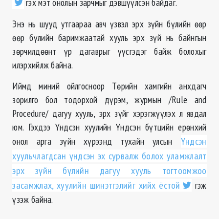
гэх мэт онолын зарчмыг дэвшүүлсэн байдаг.
Энэ нь шууд утгаараа авч үзвэл эрх зүйн бүлийн өөр
өөр бүлийн баримжаатай хууль эрх зүй нь байнгын
зөрчилдөөнт үр дагаврыг үүсгэдэг байж болохыг
илэрхийлж байна.
Иймд миний ойлгосноор Төрийн хамгийн анхдагч
зорилго бол тодорхой дүрэм, журмын /Rule and
Procedure/ дагуу хууль, эрх зүйг хэрэгжүүлэх л явдал
юм. Гэхдээ Үндсэн хуулийн Үндсэн бүтцийн ерөнхий
онол арга зүйн хүрээнд тухайн улсын
Үндсэн
хуульчлагдсан үндсэн эх сурвалж болох уламжлалт
эрх зүйн бүлийн дагуу хууль тогтоомжоо
засамжлах, хуулийн шинэтгэлийг хийх ёстой
гэж
үзэж байна.