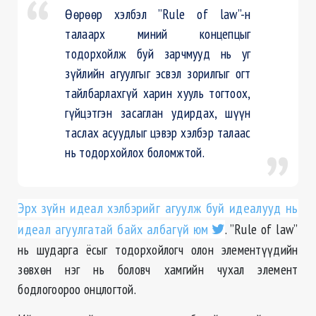
Өөрөөр хэлбэл ”Rule of law”-н
талаарх миний концепцыг
тодорхойлж буй зарчмууд нь уг
зүйлийн агуулгыг эсвэл зорилгыг огт
тайлбарлахгүй харин хууль тогтоох,
гүйцэтгэн засаглан удирдах, шүүн
таслах асуудлыг цэвэр хэлбэр талаас
нь тодорхойлох боломжтой.
Эрх зүйн идеал хэлбэрийг агуулж буй идеалууд нь
идеал агуулгатай байх албагүй юм
. ”Rule of law”
нь шударга ёсыг тодорхойлогч олон элементүүдийн
зөвхөн нэг нь боловч хамгийн чухал элемент
бодлогоороо онцлогтой.