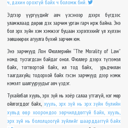
ч, дахин орохгүй байх ч боломж бий.
Эдгээр үүргүүдийг авч үзсэнээр дээрх бүгдээс
уламжлаад дөрөв дэх зарчим урган гарч ирж байна. Энэ
бол эрх зүйн хэм хэмжээг буцаан хэрэглэхийг үл хүлээн
зөвшөөрөх агуулга бүхий зарчим юм.
Энэ зарчмууд Лон Фюллерийн “The Мorality of Law”
номд тусгагдсан байдаг онол. Фюллер дээрх түгээмэл
байх, тогтвортой байх, ил тод байх, урьдчилан
таагдахуйц тодорхой байх гэсэн зарчмууд дээр нэмж
нэмэлт шалгууруудыг авч үздэг.
Тухайлбал хууль, эрх зүй нь хоёр салаа утгагүй, нэг мөр
ойлгогддог байх,
хууль, эрх зүй нь эрх зүйн бүлийн
хувьд өөр хоорондоо зөрчилддөггүй байх, хууль,
эрх зүй нь бололцоогүй зүйлийг шаарддаггүй байх