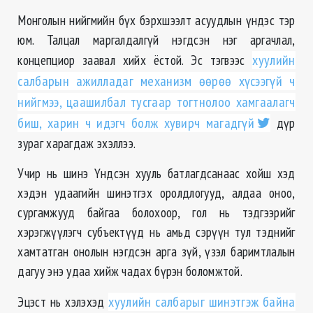
Монголын нийгмийн бүх бэрхшээлт асуудлын үндэс тэр
юм. Талцал маргалдалгүй нэгдсэн нэг аргачлал,
концепциор заавал хийх ёстой. Эс тэгвээс
хуулийн
салбарын ажилладаг механизм өөрөө хүсээгүй ч
нийгмээ, цаашилбал тусгаар тогтнолоо хамгаалагч
биш, харин ч идэгч болж хувирч магадгүй
дүр
зураг харагдаж эхэллээ.
Учир нь шинэ Үндсэн хууль батлагдсанаас хойш хэд
хэдэн удаагийн шинэтгэх оролдлогууд, алдаа оноо,
сургамжууд байгаа болохоор, гол нь тэдгээрийг
хэрэгжүүлэгч субъектүүд нь амьд сэрүүн тул тэднийг
хамтатган онолын нэгдсэн арга зүй, үзэл баримтлалын
дагуу энэ удаа хийж чадах бүрэн боломжтой.
Эцэст нь хэлэхэд
хуулийн салбарыг шинэтгэж байна