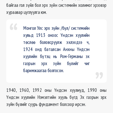
байгаа гол зүйл бол эрх зүйн системийн холимог эрээвэр
хураавар цуглуулга юм.
Монгол Улс эрх зүйн /бүл/ системийн
хувьд 1913 оноос Үндсэн хуулийн
төслөө боловсруулж эхлэхдээ ч,
1924 онд баталсан Анхны Үндсэн
хуулийн бүтэц нь Ром-Германы эх
газрын эрх зүйн бүлийг чиг
баримжаагаа болгосон.
1940, 1960, 1992 оны Үндсэн хуулиуд, 1990 оны
Үндсэн хуулийн Нэмэлтийн хууль бүгд Эх газрын эрх
зүйн бүлийг суурь фундамент болсоор ирсэн.