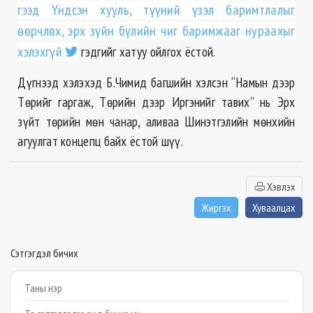
гээд Үндсэн хууль, түүний үзэл баримтлалыг
өөрчлөх, эрх зүйн бүлийн чиг баримжааг нураахыг
хэлэхгүй
гэдгийг хатуу ойлгох ёстой.
Дүгнээд хэлэхэд Б.Чимид багшийн хэлсэн “Намын дээр
Төрийг гаргаж, Төрийн дээр Иргэнийг тавих” нь Эрх
зүйт төрийн мөн чанар, аливаа Шинэтгэлийн мөнхийн
агуулгат концепц байх ёстой шүү.
Хэвлэх
Жиргэх
Хуваалцах
Сэтгэгдэл бичих
Example textarea