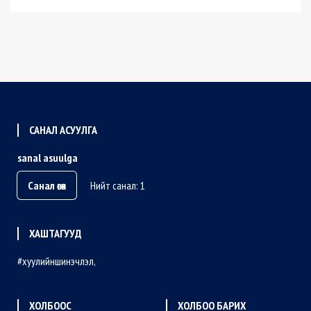
САНАЛ АСУУЛГА
sanal asuulga
Санал өгөх
Нийт санал: 1
ХАШТАГУУД
хуулийншинэчлэл
ХОЛБООС
ХОЛБОО БАРИХ