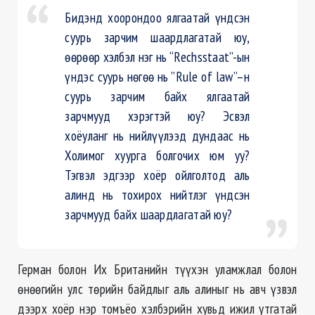
Бидэнд хоорондоо ялгаатай үндсэн
суурь зарчим шаардлагатай юу,
өөрөөр хэлбэл нэг нь “Rechsstaat”-ын
үндэс суурь нөгөө нь ”Rule of law”–н
суурь зарчим байх ялгаатай
зарчмууд хэрэгтэй юу? Эсвэл
хоёуланг нь нийлүүлээд дундаас нь
Холимог хуурга болгочих юм уу?
Тэгвэл эдгээр хоёр ойлголтод аль
алинд нь тохирох нийтлэг үндсэн
зарчмууд байх шаардлагатай юу?
Герман болон Их Британийн түүхэн уламжлал болон
өнөөгийн улс төрийн байдлыг аль алиныг нь авч үзвэл
дээрх хоёр нэр томъёо хэлбэрийн хувьд ижил утгатай