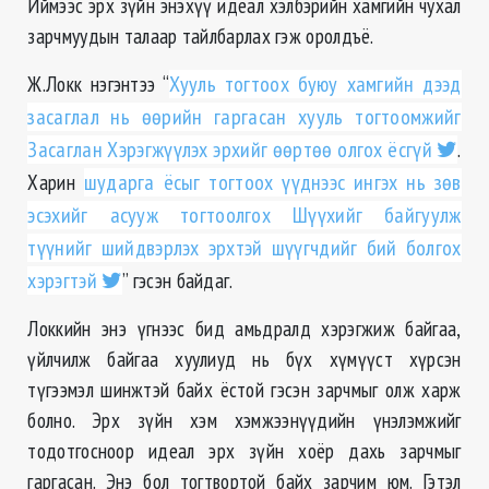
Иймээс эрх зүйн энэхүү идеал хэлбэрийн хамгийн чухал
зарчмуудын талаар тайлбарлах гэж оролдъё.
Ж.Локк нэгэнтээ “
Хууль тогтоох буюу хамгийн дээд
засаглал нь өөрийн гаргасан хууль тогтоомжийг
Засаглан Хэрэгжүүлэх эрхийг өөртөө олгох ёсгүй
.
Харин
шударга ёсыг тогтоох үүднээс ингэх нь зөв
эсэхийг асууж тогтоолгох Шүүхийг байгуулж
түүнийг шийдвэрлэх эрхтэй шүүгчдийг бий болгох
хэрэгтэй
” гэсэн байдаг.
Локкийн энэ үгнээс бид амьдралд хэрэгжиж байгаа,
үйлчилж байгаа хуулиуд нь бүх хүмүүст хүрсэн
түгээмэл шинжтэй байх ёстой гэсэн зарчмыг олж харж
болно. Эрх зүйн хэм хэмжээнүүдийн үнэлэмжийг
тодотгосноор идеал эрх зүйн хоёр дахь зарчмыг
гаргасан. Энэ бол тогтвортой байх зарчим юм. Гэтэл