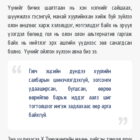
Үүнийг бичих шалтгаан нь хэн нэгнийг сайшаах,
шүүмжлэх гэсэнгүй, манай хуулийнхан хийж буй зүйлээ
олон өнцгөөс харж хэлэлцдэг, мэтгэлцдэг байх нь эрүүл
үзэгдэл бөгөөд гол нь олон олон альтернатив гаргаж
байх нь нийтлэг эрх ашгийн үүднээс зөв санагдсан
болно. Үүнийг ойлгон хүлээн авна биз ээ.
Гэвч эцсийн дүндээ хуулийн
салбарын шинэчлэгдэхгүй, зогсонги
удааширсан, бугшсан, өөрөө
өөрийгөө барьж иддэг аалз шиг
тогтолцоог ингэж задлахаас өөр арга
байхгүй.
Энэ үүднээсээ Х.Тэмүжингийн маань хийсэн тэмцэл яруу