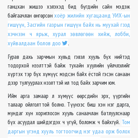
ганцхан жишээ хэлэхэд бид бүгдийн сайн мэдэж
байгаачлан өнгөрсөн
хоёр жилийн хугацаанд УИХ-ын
гишүүн, Засгийн газрын гишүүн байх нь муухай гээд
хэчнээн ч ярьж, хурал зөвлөгөөн хийж, лобби,
хуйвалдаан болов доо
.
Гурав дахь зарчмын хувьд гэвэл хууль бүх нийтэд
тодорхой нээлттэй байж тухайн хуулийн үйлчлэлийг
хүртэх тэр бүх хүмүүс мэдсэн байх ёстой гэсэн санаан
дээр тулгуурлах нээлттэй ил тод байх зарчим юм.
Ийм арга замаар л хүмүүс өөрсдийн эрх, үүргийн
талаар ойлголттой болно. Түүнээс биш хэн нэг дарга,
мундаг хүн хориглосон хууль санаачлан батлуулснаар
бүх асуудал шийдэгдэх ч үгүй, боломж ч байхгүй.
Том
даргын үгэнд хууль тогтоогчид нэг удаа орж болох