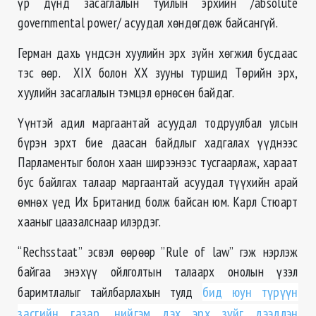
үр дүнд засаглалын туйлын эрхийн /absolute
governmental power/ асуудал хөндөгдөж байсангүй.
Герман дахь үндсэн хуулийн эрх зүйн хөгжил бусдаас
тэс өөр. XIX болон XX зууны туршид Төрийн эрх,
хуулийн засаглалын тэмцэл өрнөсөн байдаг.
Үүнтэй адил маргаантай асуудал тодруулбал улсын
бүрэн эрхт бие даасан байдлыг хадгалах үүднээс
Парламентыг болон хаан ширээнээс тусгаарлаж, хараат
бус байлгах талаар маргаантай асуудал түүхийн арай
өмнөх үед Их Британид болж байсан юм. Карл Стюарт
хааныг цаазалснаар илэрдэг.
“Rechsstaat” эсвэл өөрөөр ”Rule of law” гэж нэрлэж
байгаа энэхүү ойлголтын талаарх онолын үзэл
баримтлалыг тайлбарлахын тулд
бид юун түрүүн
засгийн газар, нийгэм дэх эрх зүйг дээдлэн