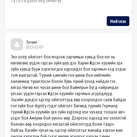
Нийтлэх
Зочин
2015-02-03
Энэ хоёр ойлголт бол мэдээж зарчимын хувьд бол нэг нь
нөгөөгөөс үүдэн гарсан зүйл шүү дээ. Харин Үндсэн хуулийн эрх
зүйн хувьд бууж хэрэглэгдэх хүрээндээ бол зарчмын хэд хэдэн
том яалгаатай. Түүний хамгийн гол шинж бол нийгмийн
халамжид түшиглэсэн болон Хувь хүний үзэлд найдах гэх
ялгаа. Нөгөө нэг чухал шинж бол Ваймерын Бүгд найрамдах
улсаас үүдэн гарсан Үндсэн хуулийн зарчмын асуулдлууд.
Эцсийн дүндээ эдгээр ойлголтууд өөр хоорондоо салж байдаг
гол зүйл бол dignity гэдэг ойлголт бөгөөд түүнийг Германд
түүний Үндсэн хуулийн эрх зүйн хүрээнд нэн чухалд тооцон авч
үздэг бол Америк бол үүнээс өөр. Дээрхээс хархад нэг эхлэлтэй
боловч өөр хоорндоо ялгаатай ойлголтууд болж таарч
байгаа. Хагийн чухал нь эдгээр ойлголтыг манайд хэрхэн яаж
оноон хэрэглэж буй гэдэг өөрөө агуулгыг хэрхэн танин