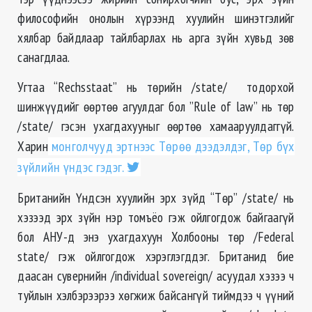
философийн онолын хүрээнд хуулийн шинэтгэлийг
хялбар байдлаар тайлбарлах нь арга зүйн хувьд зөв
санагдлаа.
Угтаа “Rechsstaat” нь төрийн /state/ тодорхой
шинжүүдийг өөртөө агуулдаг бол ”Rule of law” нь төр
/state/ гэсэн ухагдахууныг өөртөө хамааруулдаггүй.
Харин
монголчууд эртнээс Төрөө дээдэлдэг, Төр бүх
зүйлийн үндэс гэдэг.
Британийн Үндсэн хуулийн эрх зүйд “Төр” /state/ нь
хэзээд эрх зүйн нэр томъёо гэж ойлгогдож байгаагүй
бол АНУ-д энэ ухагдахуун Холбооны төр /Federal
state/ гэж ойлгогдож хэрэглэгддэг. Британид бие
даасан сувернийн /individual sovereign/ асуудал хэзээ ч
туйлын хэлбэрээрээ хөгжиж байсангүй тиймдээ ч үүний