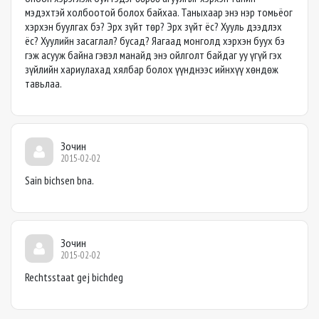
мэдэхтэй холбоотой болох байхаа. Таныхаар энэ нэр томьёог
хэрхэн буулгах бэ? Эрх зүйт төр? Эрх зүйт ёс? Хууль дээдлэх
ёс? Хуулийн засаглал? бусад? Яагаад монголд хэрхэн буух бэ
гэж асууж байна гэвэл манайд энэ ойлголт байдаг уу үгүй гэх
зүйлийн хариулахад хялбар болох үүнднээс ийнхүү хөндөж
тавьлаа.
Зочин
2015-02-02
Sain bichsen bna.
Зочин
2015-02-02
Rechtsstaat gej bichdeg