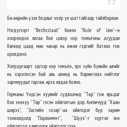
Би өөрийн үзэл бодлыг хоёр үе шаттайгаар тайлбарлая.
Нэгдүгээрт “Rechsstaat” болон ”Rule of law”–н
хоорондох ялгаа бол цэвэр нэр томъёоны асуудал
бөгөөд цаад мөн чанар нь ижил гэдгийг батлах гэж
оролдоно.
Хоёрдугаарт эдгээр нэр томъёо, эрх зүйн бүлийн алийг
нь хэрэглэсэн бай аль алинд нь баримтлах нийтлэг
зарчмуудыг гаргаж ирэх явдал болно.
Германы Үндсэн хуулийг судлаачид “Төр” гэж ярьдаг
бол энэхүү “Төр” гэсэн ойлголтын дор Англичууд “Хаан
ширээ”, “Засгийн газар”-аа ойлгодог бүр зарим
тохиолдолд “Парламент”, “Шүүх”-г хүртэл энэ
ойлголтод хамруулж ойлгодог гээч.