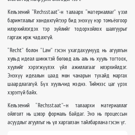
Кельзений “Rechsstaat”-н талаарх “материаллаг” үзэл
баримтлалыг хөндөхгүйгээр бид энэхүү нэр томъёогоор
илэрхийлэгдэх тэр зүйлийг тодорхойлох шалгуурыг
гаргаж ирж чадахгүй.
“Recht” болон ”Law” гэсэн ухагдахуунууд нь агуулгын
хувьд идеал шинжтэй бөгөөд аль аль нь хууль тогтоох,
хуулийг хэрэгжүүлэх үйл ажиллагааг илэрхийлдэг.
Энэхүү идеалын цаад мөн чанарын тухайд маргах
шаардлагагүй. Бүх хуульчид мэднэ. Тиймээс цаг үрэх
хэрэггүй байх.
Кельзений “Rechsstaat”–н талаархи материаллаг
ойлголт нь цэвэр формаль байдаг. Энэ нь процессын
асуудлыг агуулгыг нь үл харгалзан тайлбарлана гэсэн үг.