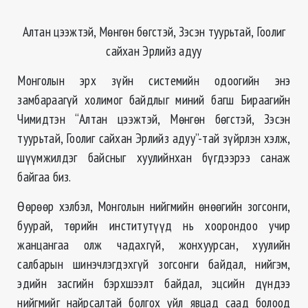
Алтан цээжтэй, Мөнгөн бөгстэй, Зэсэн туурьтай, Гоолиг
сайхан Эрлийз адуу
Монголын эрх зүйн системийн одоогийн энэ
замбараагүй холимог байдлыг миний багш Бираагийн
Чимидтэн “Алтан цээжтэй, Мөнгөн бөгстэй, Зэсэн
туурьтай, Гоолиг сайхан Эрлийз адуу”-тай зүйрлэн хэлж,
шүүмжилдэг байсныг хуулийнхан бүгдээрээ санаж
байгаа биз.
Өөрөөр хэлбэл, Монголын нийгмийн өнөөгийн зогсонги,
буурай, төрийн институтүүд нь хоорондоо учир
жанцангаа олж чадахгүй, жонхуурсан, хуулийн
салбарын шинэчлэгдэхгүй зогсонги байдал, нийгэм,
эдийн засгийн бэрхшээлт байдал, эцсийн дүндээ
нийгмийг найрсалтай болгох үйл явцад саад болоод