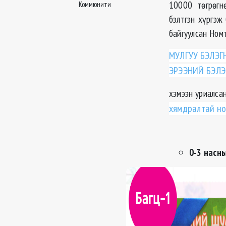
10000 төгрөгн
Коммюнити
бэлтгэн хүргэж
байгуулсан Ном
МУЛГУУ БЭЛЭГ
ЭРЭЭНИЙ БЭЛЭ
хэмээн уриалса
хямдралтай но
0-3 насны