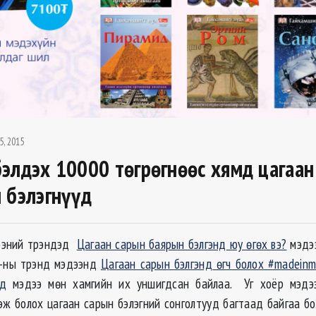
5, 2015
элдэх 10000 төгрөгнөөс хямд цагаан
 бэлэгнүүд
ээний трэндэд
Цагаан сарын баярын бэлгэнд юу өгөх вэ?
мэдээ
2-ны трэнд мэдээнд
Цагаан сарын бэлгэнд өгч болох #madeinm
үд
мэдээ мөн хамгийн их уншигдсан байлаа. Уг хоёр мэдэ
эж болох цагаан сарын бэлэгний сонголтууд багтаад байгаа бо