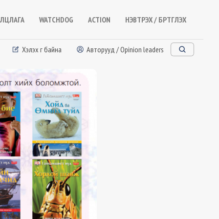
ЛЦЛАГА
WATCHDOG
ACTION
НЭВТРЭХ / БҮРТГҮҮЛЭХ
Хэлэх үг байна
Авторууд / Opinion leaders