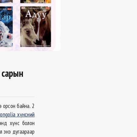
 сарын
 орсон байна. 2
ongolia хүнсний
энд хүнс болон
л энэ дугаараар