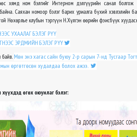
өөс хямд ном бэлгийг Интерном дэлгүүрийн санал болгож 
 байна. Саяхан номоор бэлэг барих уриалга бүхий хэвлэлийн ба
той Нөхөрлье клубын тэргүүн Н.Хүлгэн өөрийн фэисбүүк хууда
НЭЭС УХААЛАГ БЭЛЭГ РҮҮ
ГНЭЭС ЭРДМИЙН БЭЛЭГ РҮҮ
н байв.
Мөн энэ хагас сайн буюу 2-р сарын 7-нд Тусгаар То
мын өргөтгөсөн худалдаа болох ажээ.
 хүүхдэд өгөх оюунлаг бэлэг: