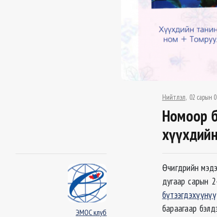
Нийтлэл
02 сарын 0
Номоор б
хүүхдийн
Өчигдрийн мэд
дугаар сарын 
бүтээгдэхүүнү
бараагаар бэлд
ЭМОС клуб