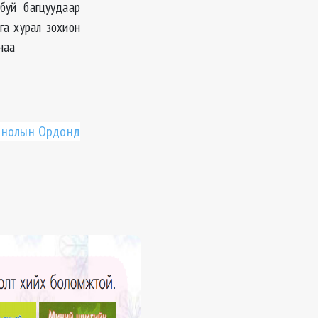
буй багцуудаар
га хурал зохион
снаа
гтнолын Ордонд