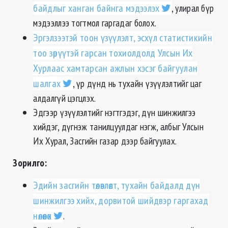
байдлыг ханган байнга мэдээлэх
, улирал бүр
мэдээллээ тогтмол гаргадаг болох.
Эргэлзээтэй тоон үзүүлэлт, эсхүл статистикийн
тоо зөрүүтэй гарсан тохиолдолд Улсын Их
Хурлаас хамтарсан ажлын хэсэг байгуулан
шалгах
, үр дүнд нь тухайн үзүүлэлтийг цаг
алдалгүй цэгцлэх.
Эдгээр үзүүлэлтийг нэгтгэдэг, дүн шинжилгээ
хийдэг, дүгнэж танилцуулдаг нэгж, албыг Улсын
Их Хурал, Засгийн газар дээр байгуулах.
Зорилго:
Эдийн засгийн төлөвлөлт, тухайн байдалд дүн
шинжилгээ хийх, дорвитой шийдвэр гаргахад
нөлөөлөх
.