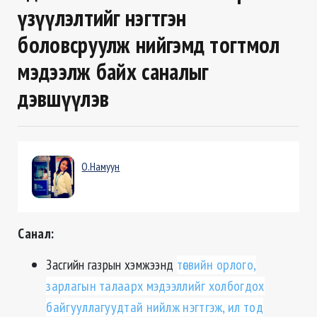
үзүүлэлтийг нэгтгэн
боловсруулж нийгэмд тогтмол
мэдээлж байх саналыг
дэвшүүлэв
О.Намуун
Санал:
Засгийн газрын хэмжээнд
төсвийн орлого,
зарлагын талаарх мэдээллийг холбогдох
байгууллагуудтай нийлж нэгтгэж, ил тод