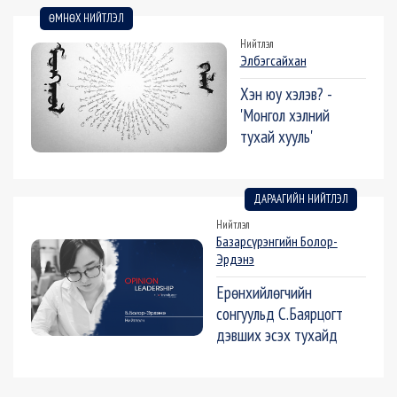
ӨМНӨХ НИЙТЛЭЛ
Нийтлэл
Элбэгсайхан
Хэн юу хэлэв? -
'Монгол хэлний
тухай хууль'
ДАРААГИЙН НИЙТЛЭЛ
Нийтлэл
Базарсүрэнгийн Болор-
Эрдэнэ
Ерөнхийлөгчийн
сонгуульд С.Баярцогт
дэвших эсэх тухайд