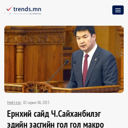
Нийтлэл
02 сарын 06, 2015
Ерөнхий сайд Ч.Сайханбилэг
эдийн засгийн гол гол макро