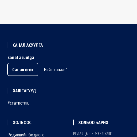
САНАЛ АСУУЛГА
sanal asuulga
Санал өгөх
Нийт санал: 1
ХАШТАГУУД
статистик
ХОЛБООС
ХОЛБОО БАРИХ
РЕДАКЦЫН И-МЭИЛ ХАЯГ:
Редакцийн бодлого