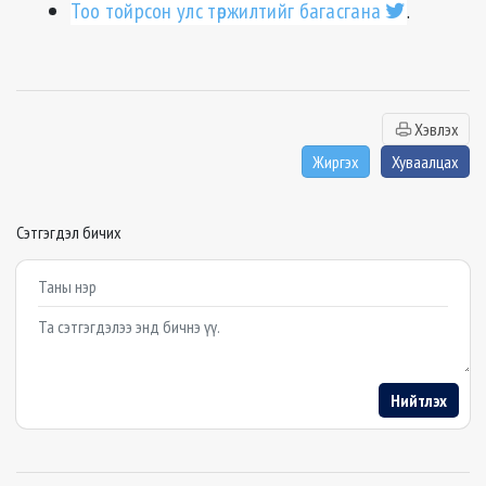
Тоо тойрсон улс төржилтийг багасгана
.
Хэвлэх
Жиргэх
Хуваалцах
Сэтгэгдэл бичих
Example textarea
Нийтлэх