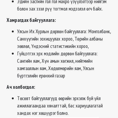
Эдийн засгийн гол гол макро үзүүлэлтээр нийгэм
болон зах зээл рүү тогтмол мэдээлэл өгч байх.
Хамрагдах байгууллага:
Улсын Их Хурлын дөрвөн байгууллага: Монголбанк,
Санхүүгийн зохицуулах хороо, Төрийн албаны
зөвлөл, Үндэсний статистикийн хороо,
Гүйцэтгэх эрх мэдлийн дөрвөн байгууллага:
Сангийн яам, Хүн амын хөгжил, нийгмийн
хамгааллын яам, Хөдөлмөрийн яам, Улсын
бүртгэлийн ерөнхий газар
Ач холбогдол:
Төсөвт байгууллагууд өөрийн эрхэлж буй үйл
ажиллагаандаа хяналттай, бас хариуцлагатай
хандах нэг хөшүүрэг болно.