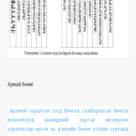
Армай бичиг
Арамей гаралтай согд бичгээс салбарласан бичгээ
монголчууд өнөөдрийг хүртэл хөгжүүлэн
хэрэглэсээр ирсэн нь дэлхийн бичиг үсгийн түүхэнд