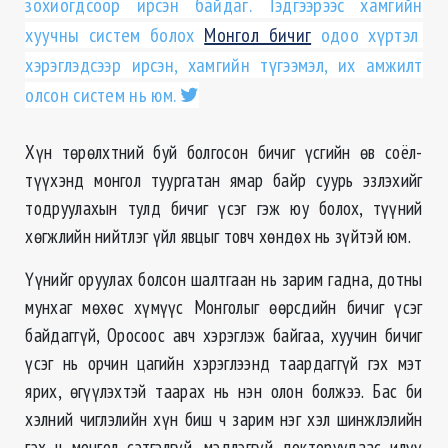
зохиогдсоор ирсэн байдаг. Тэдгээрээс хамгийн
хуучны систем болох
Монгол бичиг
одоо хүртэл
хэрэглэдсээр ирсэн, хамгийн түгээмэл, их амжилт
олсон систем нь юм.
Хүн төрөлхтний буй болгосон бичиг үсгийн өв соёл-
түүхэнд монгол туургатан ямар байр суурь эзлэхийг
тодруулахын тулд бичиг үсэг гэж юу болох, түүний
хөгжлийн нийтлэг үйл явцыг товч хөндөх нь зүйтэй юм.
Үүнийг оруулах болсон шалтгаан нь зарим гадна, дотны
мунхаг мөхөс хүмүүс Монголыг өөрсдийн бичиг үсэг
байдаггүй, Оросоос авч хэрэглэж байгаа, хуучин бичиг
үсэг нь орчин цагийн хэрэглээнд таардаггүй гэх мэт
ярих, өгүүлэхтэй таарах нь нэн олон болжээ. Бас би
хэлний чиглэлийн хүн биш ч зарим нэг хэл шинжлэлийн
гэх ч монгол сэтгэлгүй, мэдлэггүй докторуудаас илүү