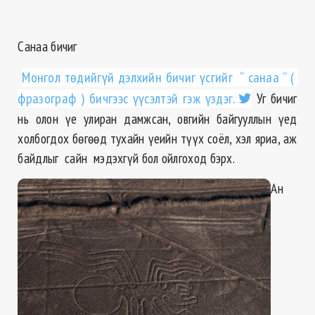
Санаа бичиг
Монгол төдийгүй дэлхийн бичиг үсгийг “ санаа ” (
фразограф ) бичгээс үүсэлтэй гэж үздэг.
Уг бичиг
нь олон үе улиран дамжсан, овгийн байгууллын үед
холбогдох бөгөөд тухайн үеийн түүх соёл, хэл яриа, аж
байдлыг сайн мэдэхгүй бол ойлгоход бэрх.
Ан