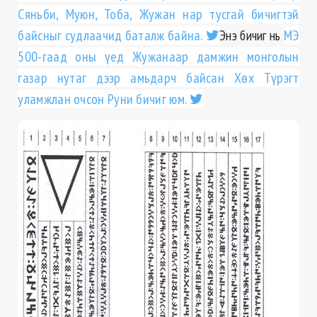
Сяньби, Муюн, Тоба, Жужан нар тусгай бичигтэй
байсныг судлаачид баталж байна.
Энэ бичиг нь
МЭ
500-гаад оны үед Жужанаар дамжин монголын
газар нутаг дээр амьдарч байсан Хөх Түрэгт
уламжлан очсон Руни бичиг юм.