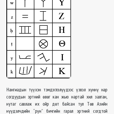
Нангиадын түүхэн тэмдэглэлүүдээс үзвэл хүннү нар
согдуудын эртний өвөг кан жью нартай хил залган,
нутаг савлаж их ойр дөт байсан тул Төв Азийн
нүүдэлчдийн “рүн” бичгийн гарал эртний согдтой