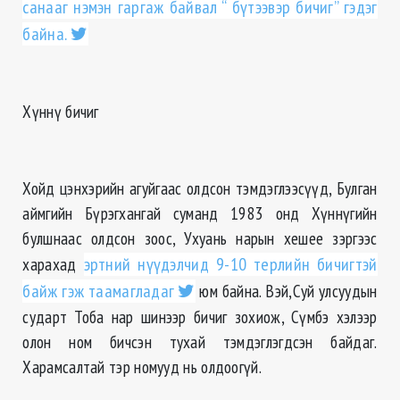
санааг нэмэн гаргаж байвал “ бүтээвэр бичиг” гэдэг
байна.
Хүннү бичиг
Хойд цэнхэрийн агуйгаас олдсон тэмдэглээсүүд, Булган
аймгийн Бүрэгхангай суманд 1983 онд Хүннүгийн
булшнаас олдсон зоос, Ухуань нарын хешее зэргээс
харaхад
эртний нүүдэлчид 9-10 терлийн бичигтэй
байж гэж таамагладаг
юм байна. Вэй,Суй улсуудын
сударт Тоба нар шинээр бичиг зохиож, Сүмбэ хэлээр
олон ном бичсэн тухай тэмдэглэгдсэн байдаг.
Харамсалтай тэр номууд нь олдоогүй.