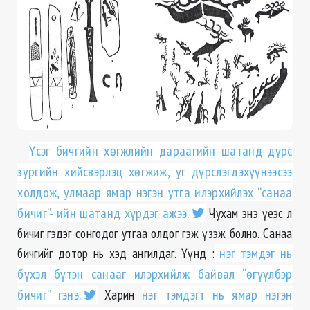
Үсэг бичгийн хөгжлийн дараагийн шатанд дүрс
зургийн хийсвэрлэц хөгжиж, уг дүрслэгдэхүүнээсээ
холдож, улмаар ямар нэгэн утга илэрхийлэх “санаа
бичиг”- ийн шатанд хүрдэг ажээ.
Чухам энэ үеэс л
бичиг гэдэг сонгодог утгаа олдог гэж үзэж болно. Санаа
бичгийг дотор нь хэд ангилдаг. Үүнд :
нэг тэмдэг нь
бүхэл бүтэн санааг илэрхийлж байвал “өгүүлбэр
бичиг” гэнэ.
Харин
нэг тэмдэгт нь ямар нэгэн