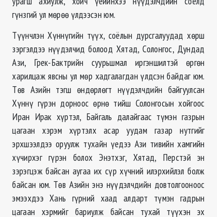
урагш ахиулж, хойч үеийнхээ нүүдэлчдийн соёлд
гүнзгий ул мөрөө үлдээсэн юм.
Түүнчлэн Хүннүгийн түүх, соёлын дурсгалуудад хөрш
зэргэлдээ нүүдэлчид болоод Хятад, Солонгос, Дундад
Ази, Грек-Бактрийн суурьшмал иргэншилтэй өргөн
харилцаж явсны ул мөр хадгалагдан үлдсэн байдаг юм.
Төв Азийн тэгш өндөрлөгт нүүдэлчдийн байгуулсан
Хүннү гүрэн дорноос өрнө тийш Солонгосын хойгоос
Иран Ирак хүртэл, Байгаль далайгаас түмэн газрын
цагаан хэрэм хүртэлх асар уудам газар нутгийг
эрхшээлдээ оруулж тухайн үедээ Ази тивийн хамгийн
хүчирхэг гүрэн болох Энэтхэг, Хятад, Перстэй эн
зэрэгцэж байсан аугаа их сүр хүчний илэрхийлэл болж
байсан юм. Төв Азийн энэ нүүдэлчдийн довтолгооноос
эмээхдээ Хань гүрний хаад алдарт түмэн гадрын
цагаан хэрмийг бариулж байсан тухай түүхэн эх