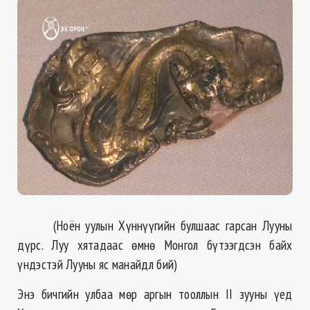
(Ноён уулын Хүннүүгийн булшаас гарсан Лууны
дүрс. Луу хятадаас өмнө Монгол бүтээгдсэн байх
үндэстэй Лууны яс манайдл бий)
Энэ бичгийн улбаа мөр аргын тооллын II зууны үед