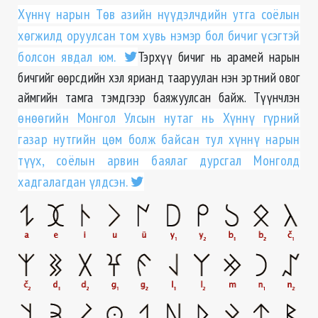
Хүннү нарын Төв азийн нүүдэлчдийн утга соёлын
хөгжилд оруулсан том хувь нэмэр бол бичиг үсэгтэй
болсон явдал юм.
Тэрхүү бичиг нь арамей нарын
бичгийг өөрсдийн хэл ярианд тааруулан нэн эртний овог
аймгийн тамга тэмдгээр баяжуулсан байж. Түүнчлэн
өнөөгийн Монгол Улсын нутаг нь Хүннү гүрний
газар нутгийн цөм болж байсан тул хүннү нарын
түүх, соёлын арвин баялаг дурсгал Монголд
хадгалагдан үлдсэн.