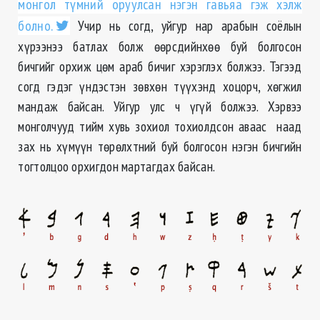
монгол түмний оруулсан нэгэн гавьяа гэж хэлж
болно.
Учир нь согд, уйгур нар арабын соёлын
хүрээнээ батлах болж өөрсдийнхөө буй болгосон
бичгийг орхиж цөм араб бичиг хэрэглэх болжээ. Тэгээд
согд гэдэг үндэстэн зөвхөн түүхэнд хоцорч, хөгжил
мандаж байсан. Уйгур улс ч үгүй болжээ. Хэрвээ
монголчууд тийм хувь зохиол тохиолдсон аваас наад
зах нь хүмүүн төрөлхтний буй болгосон нэгэн бичгийн
тогтолцоо орхигдон мартагдах байсан.