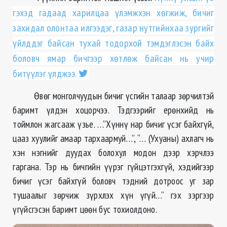
гэхэд гадаад харилцаа үлэмжхэн хөгжиж, бичиг
захидал олонтаа илгээдэг, газар нутгийнхаа зургийг
үйлддэг байсан тухай тодорхой тэмдэглэсэн байх
боловч ямар бичгээр хөтлөж байсан нь учир
битүүлэг үлджээ.
Өвөг монголчуудын бичиг үсгийн талаар зөрчилтэй
баримт үлдэн хоцорчээ. Тэдгээрийг ерөнхийд нь
тоймлон жагсааж үзье. …”Хүннү нар бичиг үсэг байхгүй,
цааз хуулийг амаар тархаармуй…”, “… (Ухуаны) ахлагч нь
хэн нэгнийг дуудах болохул модон дээр хэрчлээ
гаргана. Тэр нь бичгийн үүрэг гүйцэтгэхгүй, хэдийгээр
бичиг үсэг байхгүй боловч тэдний дотроос уг зар
тушаалыг зөрчиж зүрхлэх хүн үгүй…” гэх зэргээр
үгүйсгэсэн баримт цөөн бус тохиолдоно.