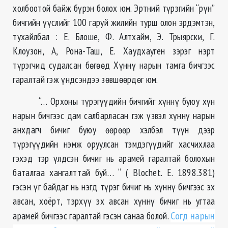
холбоотой байж бүрэн болох юм. Эртний түрэгийн “рүн”
бичгийн үүслийг 100 гаруй жилийн турш олон эрдэмтэн,
тухайлбал : Е. Блоше, Ф. Алтхайм, Э. Трыярски, Г.
Клоузон, А, Рона-Таш, Е. Хаудхауген зэрэг нэрт
түрэгчид судалсан бөгөөд Хүннү нарын тамга бичгээс
гаралтай гэж үндсэндээ зөвшөөрдөг юм.
“… Орхоны түрэгүүдийн бичгийг хүннү буюу хүн
нарын бичгээс дам салбарласан гэж үзвэл хүннү нарын
анхдагч бичиг буюу өөрөөр хэлбэл түүн дээр
түрэгүүдийн нэмж оруулсан тэмдэгүүдийг хасчихлаа
гэхэд тэр үлдсэн бичиг нь арамей гаралтай болохын
баталгаа хангалттай буй… “ ( Blochet. E. 1898.381)
гэсэн үг байдаг нь нэгд түрэг бичиг нь хүннү бичгээс эх
авсан, хоёрт, тэрхүү эх авсан хүннү бичиг нь угтаа
арамей бичгээс гаралтай гэсэн санаа болой.
Согд нарын