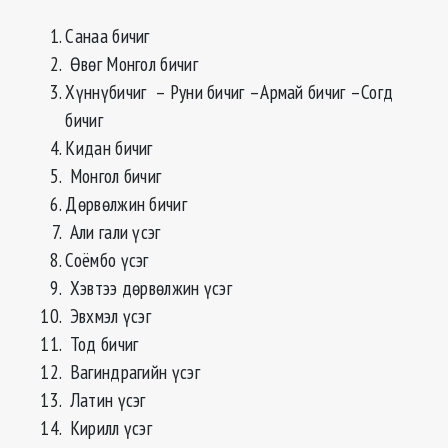
Санаа бичиг
Өвөг Монгол бичиг
Хүннүбичиг – Руни бичиг –Армай бичиг –Согд
бичиг
Кидан бичиг
Монгол бичиг
Дөрвөлжин бичиг
Али гали үсэг
Соёмбо үсэг
Хэвтээ дөрвөлжин үсэг
Эвхмэл үсэг
Тод бичиг
Вагиндрагийн үсэг
Латин үсэг
Кирилл үсэг