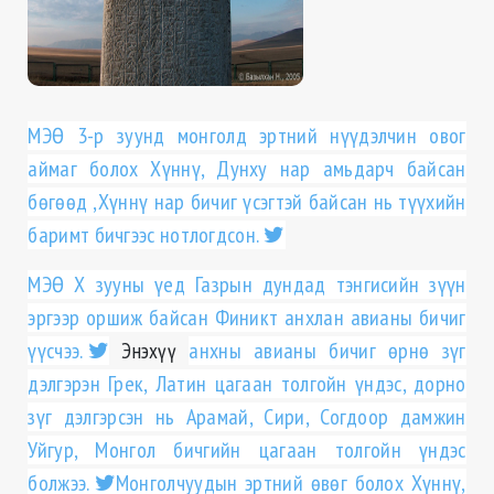
МЭ
Ө
3-р зуунд монголд эртн
ий н
үү
дэлчин овог
аймаг болох Х
ү
нн
ү
, Дунху
нар амьдарч байсан
б
ө
г
өө
д ,
Х
ү
нн
ү
нар бичиг
ү
сэгтэй байсан нь т
үү
хийн
баримт бичгээс нотлогдсон.
MЭӨ Х зууны үед Газрын дундад тэнгисийн зүүн
эргээр оршиж байсан Финикт анхлан авианы бичиг
үүсчээ.
Энэхүү
анхны авианы бичиг өрнө зүг
дэлгэрэн Грек, Латин цагаан толгойн үндэс, дорно
зүг дэлгэрсэн нь Арамaй, Сири, Согдоор дамжин
Уйгур, Монгол бичгийн цагаан толгойн үндэс
болжээ.
Монголчуудын эртний өвөг болох Хүннү,