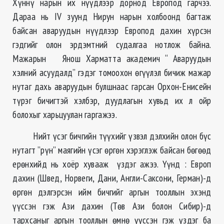
Хүннү нарын их нүүдлээр дорнод Европод гарчээ.
Дараа нь IV зуунд Нирун нарын холбоонд багтаж
байсан аваруудын нүүдлээр Европод дахин хүрсэн
гэдгийг олон эрдэмтний судалгаа нотлож байна.
Мажарын Янош Харматта академич “ Аваруудын
хэлний асуудалд” гэдэг томоохон өгүүлэл бичиж мажар
нутаг дахь аваруудын булшнаас гарсан Орхон-Енисейн
түрэг бичигтэй хэлбэр, дуудлагын хувьд их л ойр
болохыг харьцуулан гаргажээ.
Нийт үсэг бичгийн түүхийг үзвэл дэлхийн олон бүс
нутагт ”рүн” маягийн үсэг өргөн хэрэглэж байсан бөгөөд
ерөнхийд нь хоёр хувааж үздэг ажээ. Үүнд : Европ
дахин (Швед, Норвеги, Дани, Англи-Саксони, Герман)-д
өргөн дэлгэрсэн ийм бичгийг аргын тооллын эхэнд
үүссэн гэж Ази дахин (Төв Ази болон Сибир)-д
тархсаныг аргын тооллын өмнө үүссэн гэж үздэг ба