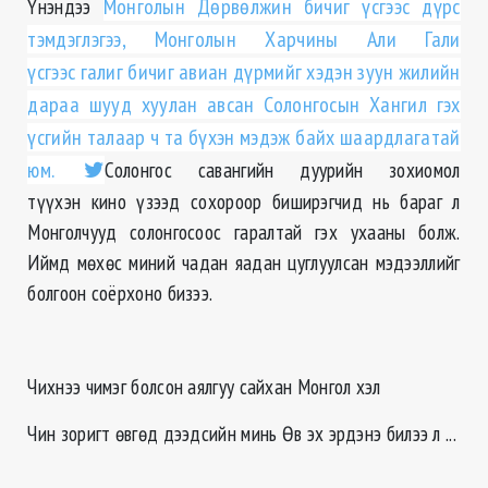
Үнэндээ
Монголын Дөрвөлжин бичиг үсгээс дүрс
тэмдэглэгээ, Монголын Харчины Али Гали
үсгээс галиг бичиг авиан дүрмийг хэдэн зуун жилийн
дараа шууд хуулан авсан Солонгосын Хангил гэх
үсгийн талаар ч та бүхэн мэдэж байх шаардлагатай
юм.
Солонгос савангийн дуурийн зохиомол
түүхэн кино үзээд сохороор биширэгчид нь бараг л
Монголчууд солонгосоос гаралтай гэх ухааны болж.
Иймд мөхөс миний чадан яадан цуглуулсан мэдээллийг
болгоон соёрхоно бизээ.
Чихнээ чимэг болсон аялгуу сайхан Монгол хэл
Чин зоригт өвгөд дээдсийн минь Өв эх эрдэнэ билээ л ...