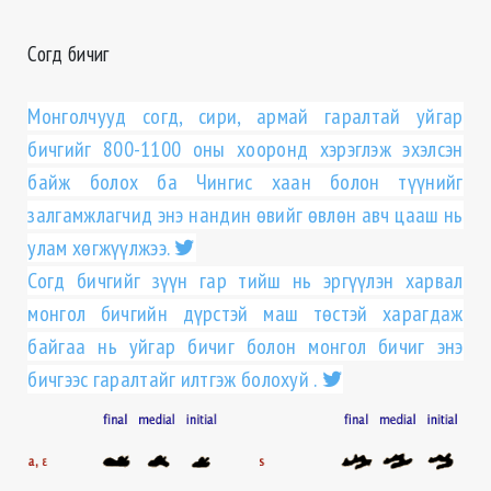
Согд бичиг
Монголчууд согд, сири, армай гаралтай уйгар
бичгийг 800-1100 оны хооронд хэрэглэж эхэлсэн
байж болох ба Чингис хаан болон түүнийг
залгамжлагчид энэ нандин өвийг өвлөн авч цааш нь
улам хөгжүүлжээ.
Согд бичгийг зүүн гар тийш нь эргүүлэн харвал
монгол бичгийн дүрстэй маш төстэй харагдаж
байгаа нь уйгар бичиг болон монгол бичиг энэ
бичгээс гаралтайг илтгэж болохуй .