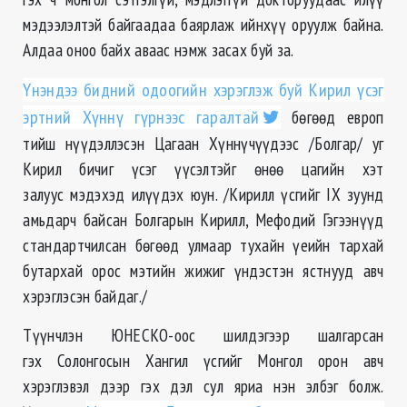
мэдээлэлтэй байгаадаа баярлаж ийнхүү оруулж байна.
Алдаа оноо байх аваас нэмж засах буй за.
Үнэндээ бидний одоогийн хэрэглэж буй Кирил үсэг
эртний Хүннү гүрнээс гаралтай
бөгөөд европ
тийш нүүдэллэсэн Цагаан Хүннүчүүдээс /Болгар/ уг
Кирил бичиг үсэг үүсэлтэйг өнөө цагийн хэт
залуус мэдэхэд илүүдэх юун. /Кирилл үсгийг IX зуунд
амьдарч байсан Болгарын Кирилл, Мефодий Гэгээнүүд
стандартчилсан бөгөөд улмаар тухайн үеийн тархай
бутархай орос мэтийн жижиг үндэстэн ястнууд авч
хэрэглэсэн байдаг./
Түүнчлэн ЮНЕСКО-оос шилдэгээр шалгарсан
гэх Солонгосын Хангил үсгийг Монгол орон авч
хэрэглэвэл дээр гэх дэл сул яриа нэн элбэг болж.