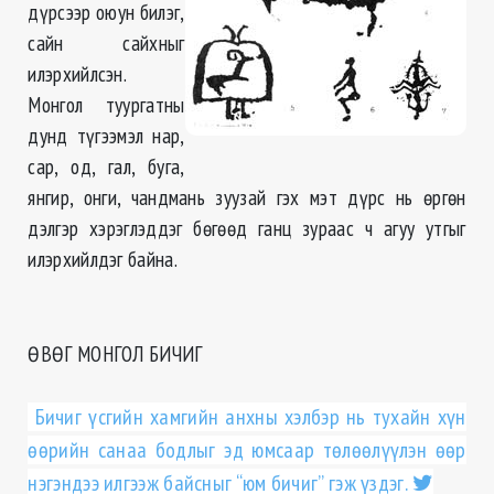
дүрсээр оюун билэг,
сайн сайхныг
илэрхийлсэн.
Монгол туургатны
дунд түгээмэл нар,
сар, од, гал, буга,
янгир, онги, чандмань зуузай гэх мэт дүрс нь өргөн
дэлгэр хэрэглэддэг бөгөөд ганц зураас ч агуу утгыг
илэрхийлдэг байна.
ӨВӨГ МОНГОЛ БИЧИГ
Бичиг үсгийн хамгийн анхны хэлбэр нь тухайн хүн
өөрийн санаа бодлыг эд юмсаар төлөөлүүлэн өөр
нэгэндээ илгээж байсныг “юм бичиг” гэж үздэг.