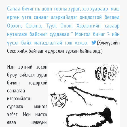
Санаа бичиг нь цөөн тооны зураг, хээ хуараар маш
өргөн утга санааг илэрхийлдэг онцлогтой бөгөөд
Орхон, Сэлэнгэ, Туул, Онон, Хэрлэнгийн саваар
нутаглаж байсныг судлавал “ Монгол бичиг ”- ийн
үүсэл байх магадлалтай гэж үзжээ.
(Хүмүүсийн
Секс хийж байгааг ч дүрслэн зурсан байна энд.)
Нэн эртний зосон
буюу сийлсэл зураг
бичигт тодорхой
санаагаа
илэрхийлсэн
сурвалж монгол
элбэг. Мөн нисэж
яваа шувууны