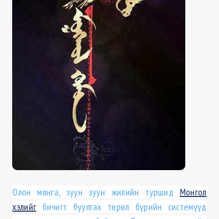
Олон мянга, зуун зуун жилийн туршид
Монгол
хэлийг
бичигт буулгах төрөл бүрийн системүүд