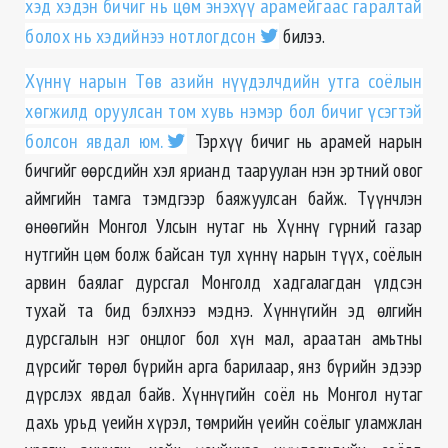
хэд хэдэн бичиг нь цөм энэхүү арамейгаас гаралтай
болох нь хэдийнээ нотлогдсон
билээ.
Хүннү нарын Төв азийн нүүдэлчдийн утга соёлын
хөгжилд оруулсан том хувь нэмэр бол бичиг үсэгтэй
болсон явдал юм.
Тэрхүү бичиг нь арамей нарын
бичгийг өөрсдийн хэл ярианд тааруулан нэн эртний овог
аймгийн тамга тэмдгээр баяжуулсан байж. Түүнчлэн
өнөөгийн Монгол Улсын нутаг нь Хүннү гүрний газар
нутгийн цөм болж байсан тул хүннү нарын түүх, соёлын
арвин баялаг дурсгал Монголд хадгалагдан үлдсэн
тухай та бид бэлхнээ мэднэ. Хүннүгийн эд өлгийн
дурсгалын нэг онцлог бол хүн мал, араатан амьтны
дүрсийг төрөл бүрийн арга барилаар, янз бүрийн эдээр
дүрслэх явдал байв. Хүннүгийн соёл нь Монгол нутаг
дахь урьд үеийн хүрэл, төмрийн үеийн соёлыг уламжлан