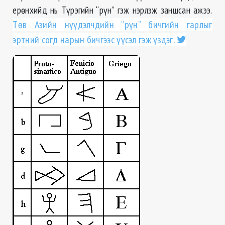
ерөнхийд нь Түрэгийн “рүн” гэж нэрлэж заншсан ажээ.
Төв Азийн нүүдэлчдийн “рүн” бичгийн гарлыг
эртний согд нарын бичгээс үүсэл гэж үздэг.