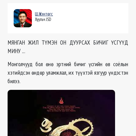
Ш.Үнэнтөгс
Хуульч JSD
МЯНГАН ЖИЛ ТҮМЭН ОН ДУУРСАХ БИЧИГ ҮСГҮҮД
МИНУ ...
Монголчууд бол өнө эртний бичиг үсгийн өв соёлын
хэтийдсэн өндөр уламжлал, их түүхтэй язгуур үндэстэн
билээ.