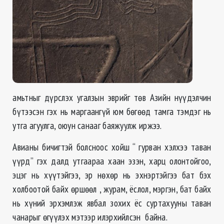
амьтныг дүрслэх угалзын эврийг төв Азийн нүүдэлчин
бүтээсэн гэх нь маргаангүй юм бөгөөд тамга тэмдэг нь
утга агуулга, оюун санааг баяжуулж иржээ.
Авианы бичигтэй болсноос хойш “ гурван хэлхээ таван
үүрд” гэх далд утгаараа хаан эзэн, харц олонтойгоо,
эцэг нь хүүтэйгээ, эр нөхөр нь эхнэртэйгээ бат бэх
холбоотой байх өршөөл , журам, ёслол, мэргэн, бат байх
нь хүний эрхэмлэж явбал зохих ёс суртахууны таван
чанарыг өгүүлэх мэтээр илэрхийлсэн байна.