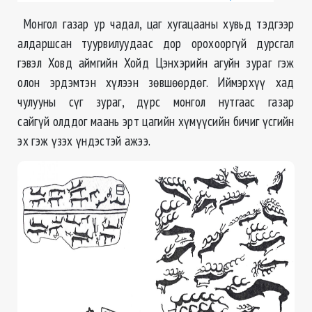
Монгол газар ур чадал, цаг хугацааны хувьд тэдгээр
алдаршсан туурвилуудаас дор орохооргүй дурсгал
гэвэл Ховд аймгийн Хойд Цэнхэрийн агуйн зураг гэж
олон эрдэмтэн хүлээн зөвшөөрдөг. Иймэрхүү хад
чулууны сүг зураг, дүрс монгол нутгаас газар
сайгүй олддог маань эрт цагийн хүмүүсийн бичиг үсгийн
эх гэж үзэх үндэстэй ажээ.