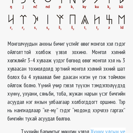
Монголчуудын анхны бичиг үсгийг өвөг монгол хэл гэдэг
ойлголттой холбож үзвэл зохино. Монгол хэлний
хөгжлийг 3-4 хувааж үздэг бөгөөд өвөг монгол хэл нь 3
хуваасан тохиолдолд эртний монгол хэлний эхний шат
болох ба 4 хуваавал бие даасан нэгэн үе гэж тоймлон
ойлгож болно. Үүний учир гэвэл түүхэн тэмдэглэлүүдэд
хүннү, ухуани, сяньби, тоба, жужан нарын үсэг бичгийн
асуудал нэг янзын улбаагаар холбогддогт оршино. Тэр
нь нангиадлаар “ке-мү” гэдэг “модонд хэрчлээ гаргах”
бичгийн тухай асуудал бөлгөө.
Түүхийн баримтыг мөшгин үзвэл
Хүннү улсын үе