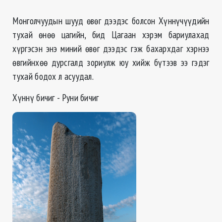
Монголчуудын шууд өвөг дээдэс болсон Хүннүчүүдийн
тухай өнөө цагийн, бид Цагаан хэрэм бариулахад
хүргэсэн энэ миний өвөг дээдэс гэж бахархдаг хэрнээ
өвгийнхөө дурсгалд зориулж юу хийж бүтээв ээ гэдэг
тухай бодох л асуудал.
Хүннү бичиг - Руни бичиг