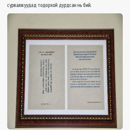
сурвалжуудад тодорхой дурдсан нь бий.