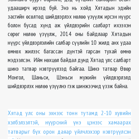
удааширч ирээд буй. Энэ нь хойд Хятадын эдийн
засгийн өсөлтөд шийдвэрлэх нөлөө үзүүлж ирсэн нүүрс
болон бусад хүнд аж үйлдвэрийн салбарт ихээхэн
сөрөг нөлөө үзүүлж, 2014 оны байдлаар Хятадын
нүүрс үйлдвэрлэлийн салбар сүүлийн 10 жилд анх удаа
өмнөх жилээс багассан дүнтэй гарсан тухай өмнө
мэдээлсэн. Ийм нөхцөл байдал дунд Хятад улс салбарт
шинэ татвар нэвтрүүлээд байгаа. Шинэ татвар Өвөр
Монгол, Шаньси, Шэньси мужийн үйлдвэрлэлд
шийдвэрлэх нөлөө үзүүлнэ гэж шинжээчид үзэж байна.
Хятад улс оны эхнээс тонн тутамд 2-10 хувийн
хэлбэлзэлтэй, нүүрсний үнэ цэнээс хамаарах
татварыг бүх орон даяар үйлчлэхээр нэвтрүүлсэн