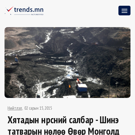
Нийтлэл
02 сарын 15, 2015
Хятадын нүүрсний салбар - Шинэ
татварын нөлөө Өвөр Монголд