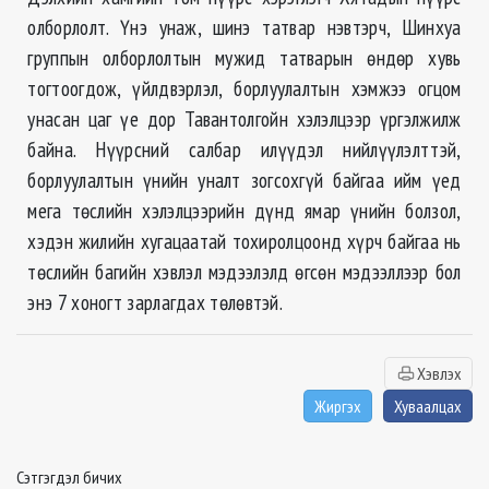
олборлолт. Үнэ унаж, шинэ татвар нэвтэрч, Шинхуа
группын олборлолтын мужид татварын өндөр хувь
тогтоогдож, үйлдвэрлэл, борлуулалтын хэмжээ огцом
унасан цаг үе дор Тавантолгойн хэлэлцээр үргэлжилж
байна. Нүүрсний салбар илүүдэл нийлүүлэлттэй,
борлуулалтын үнийн уналт зогсохгүй байгаа ийм үед
мега төслийн хэлэлцээрийн дүнд ямар үнийн болзол,
хэдэн жилийн хугацаатай тохиролцоонд хүрч байгаа нь
төслийн багийн хэвлэл мэдээлэлд өгсөн мэдээллээр бол
энэ 7 хоногт зарлагдах төлөвтэй.
Хэвлэх
Жиргэх
Хуваалцах
Сэтгэгдэл бичих