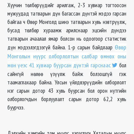
Хуучин төлбөрүүдийг арилгаж, 2-3 хувиар тогтоосон
мужуудад татварын дүн багассан дүнтэй мэдээ гарсан
байгаа ч Өвөр Монголд шинэ татварын хувь нэвтрүүлж,
бусад төлбөр хураамж арилснаар эцсийн дүндээ
татварын ачаалал ямар болсон нь одоогоор статистик
дүн мэдээлэгдээгүй байна. 1-р сарын байдлаар
Өвөр
Монголын нүүрс олборлолтын салбар өмнөх оны
мөн үеэс 41 хувиар буурсан дүнтэй гарснаас
бол
сайнгүй нөлөө үзүүлж байж болзошгүй гэж
таамаглахаар байна. Улсын үйлдвэрүүдийн олборлолт
нэг сарын дотор 43 хувь буурсан бол орон нутгийн
олборлогчдын борлуулалт сарын дотор 62,2 хувь
буурчээ.
Дэлхийн хамгийн том нүүрс хэрэглэгч Хятадын нүүрс