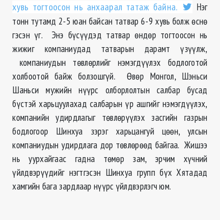
хувь тогтоосон нь анхаарал татаж байна.
Нэг
тонн тутамд 2-5 юан байсан татвар 6-9 хувь болж өснө
гэсэн үг. Энэ бүсүүдэд татвар өндөр тогтоосон нь
жижиг компаниудад татварын дарамт үзүүлж,
компаниудын төвлөрлийг нэмэгдүүлэх бодлоготой
холбоотой байж болзошгүй. Өвөр Монгол, Шэньси
Шаньси мужийн нүүрс олборлолтын салбар бусад
бүстэй харьцуулахад салбарын үр ашгийг нэмэгдүүлэх,
компанийн удирдлагыг төвлөрүүлэх засгийн газрын
бодлогоор Шинхуа зэрэг харьцангуй цөөн, улсын
компаниудын удирдлага дор төвлөрөөд байгаа. Жишээ
нь уурхайгаас гадна төмөр зам, эрчим хүчний
үйлдвэрүүдийг нэгтгэсэн Шинхуа групп бүх Хятадад
хамгийн бага зардлаар нүүрс үйлдвэрлэгч юм.