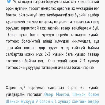
. Уг татварыг газрын борлуулалтаас хэт хамааралтай
орон нутгийн төсөвт нэмэрлэх орлогын эх үүсвэрийн нэг
болгох, ойлгомжгүй, эмх замбараагүй янз бүрийн төлбөр
хураамжийг нэгмөр цэгцэлж, нэгдсэн татварын системд
оруулах зорилготой гэж засгийн газар тайлбарлаж буй.
Орон нутаг болон мужууд өөрийн татварын хувийг
тогтоох боломжтой агаад илүүдэл нийлүүлэлт, сул
эрэлтийн нөлөөн дор эрүүл мэнд сайнгүй байгаа
салбартаа ихэнх муж 2-3 хувийн бага хувиар татвар
тогтоосон байгаа юм. Оны эхний сард 2-3 хувиар
тогтоосон мужуудад татварын ачаалал багасч гарчээ.
Харин 3,7 тэрбумын салбарын бараг 65 хувийг
үйлдвэрлэн гаргадаг
Өвөр Монгол, Шэньси болон
Шаньси мужууд 9 болон 6,1 хувиар хамгийн өндөр