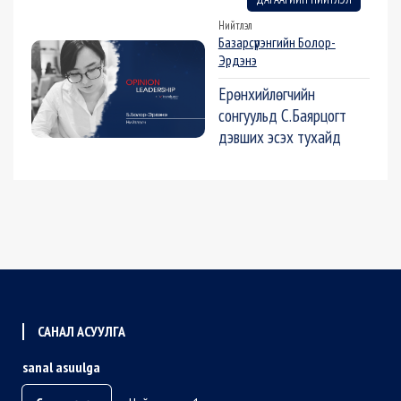
Нийтлэл
Базарсүрэнгийн Болор-
Эрдэнэ
Ерөнхийлөгчийн
сонгуульд С.Баярцогт
дэвших эсэх тухайд
САНАЛ АСУУЛГА
sanal asuulga