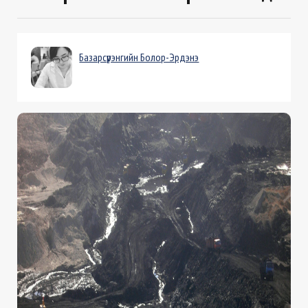
Базарсүрэнгийн Болор-Эрдэнэ