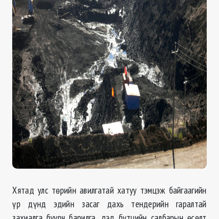
Хятад улс төрийн авилгатай хатуу тэмцэж байгаагийн
үр дүнд эдийн засаг дахь тендерийн гаралтай
захиалга буурч барилга, дэд бүтцийн салбарын өсөлт