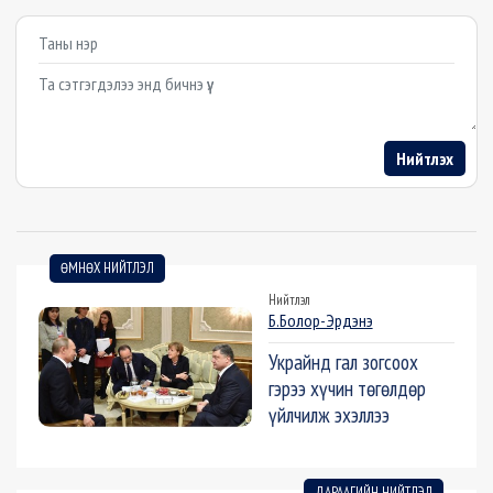
Example textarea
Нийтлэх
ӨМНӨХ НИЙТЛЭЛ
Нийтлэл
Б.Болор-Эрдэнэ
Украйнд гал зогсоох
гэрээ хүчин төгөлдөр
үйлчилж эхэллээ
ДАРААГИЙН НИЙТЛЭЛ