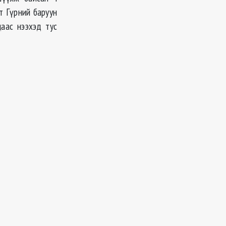
т Гүрний баруун
цаас нээхэд тус