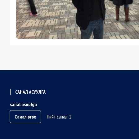
САНАЛ АСУУЛГА
sanal asuulga
Санал өгөх
Нийт санал: 1