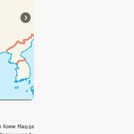
ор Коичи Мацүда