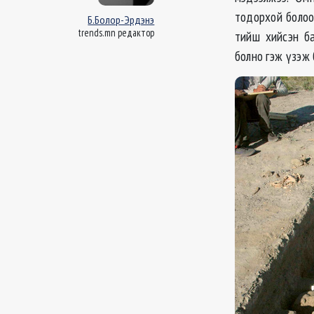
тодорхой болоо
Б.Болор-Эрдэнэ
trends.mn редактор
тийш хийсэн ба
болно гэж үзэж 