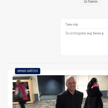
Хэвлэх
Сэтгэгдэл бичих
Example textarea
ӨМНӨХ НИЙТЛЭЛ