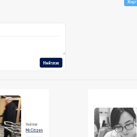
Жирг
Нийтлэх
Нийтлэл
Mr.Citizen