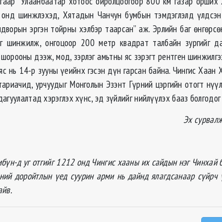
гаар “Улаанбаатар хотоос ойролцоогоор 800 км газар орших
 онд шинжлэхэд, Хятадын Чанчун бумбын тэмдэглэлд үлдсэн 
лдворын эргэн тойрны хэлбэр таарсан” аж. Эрлийн баг өнгөрсө
йг шинжилж, онгоцоор 200 метр квадрат талбайн зургийг да
 шорооны дээж, мод, зэрлэг амьтны яс зэрэгт рентген шинжилгэ
яс нь 14-р зууны үеийнх гэсэн дүн гарсан байна. Чингис Хаан
тариачид, урчуудыг Монголын Эзэнт Гүрний цэргийн отогт нүүл
агуулалтад хэрэглэх хүнс, эд зүйлийг нийлүүлэх бааз болгодог
Эх сурвал
бүн-д уг отгийг 1212 онд Чингис хааны их сайдын нэг Чинхай б
рний доройтлын үед суурин арми нь дайнд ялагдсанаар сүйрч 
айв.