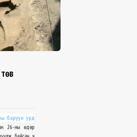
 төв
ны баруун урд
ын 26-ны өдөр
шүүлж байсан ч