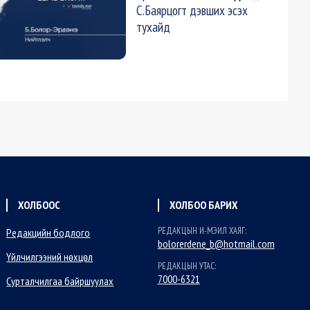
С.Баярцогт дэвших эсэх
тухайд
ХОЛБООС
ХОЛБОО БАРИХ
РЕДАКЦЫН И-МЭИЛ ХАЯГ:
Редакцийн бодлого
bolorerdene_b@hotmail.com
Үйлчилгээний нөхцөл
РЕДАКЦЫН УТАС:
7000-6321
Сурталчилгаа байршуулах