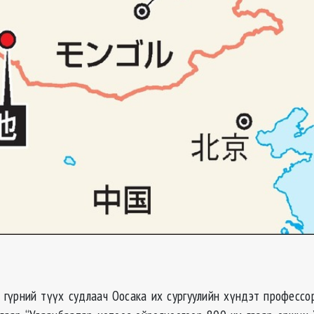
 гүрний түүх судлаач Оосака их сургуулийн хүндэт професс