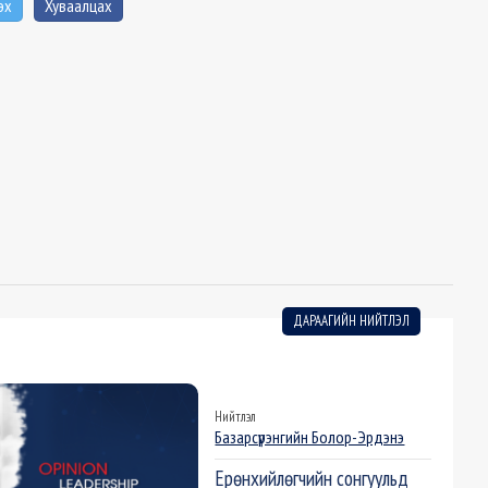
эх
Хуваалцах
ДАРААГИЙН НИЙТЛЭЛ
Нийтлэл
Базарсүрэнгийн Болор-Эрдэнэ
Ерөнхийлөгчийн сонгуульд