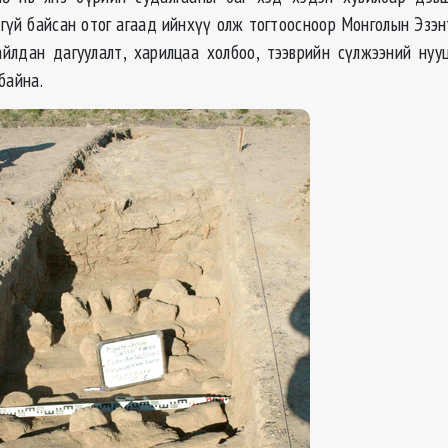
гүй байсан отог агаад ийнхүү олж тогтоосноор Монголын Эзэн
йлдан дагуулалт, харилцаа холбоо, тээврийн сүлжээний нуу
байна.