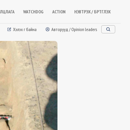
ЛЦЛАГА
WATCHDOG
ACTION
НЭВТРЭХ / БҮРТГҮҮЛЭХ
Хэлэх үг байна
Авторууд / Opinion leaders