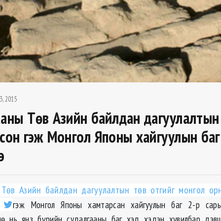
3, 2015
ааны Төв Азийн байлдан дагуулалтын
лсон гэж Монгол Японы хайгуулын баг
э
 Төв Азийн байлдан дагуулалтын төв отгийг монгол ор
н
гэж Монгол Японы хамтарсан хайгуулын баг 2-р сар
нө нь янз бүрийн судалгааны баг хэд хэдэн хувилбар дэв