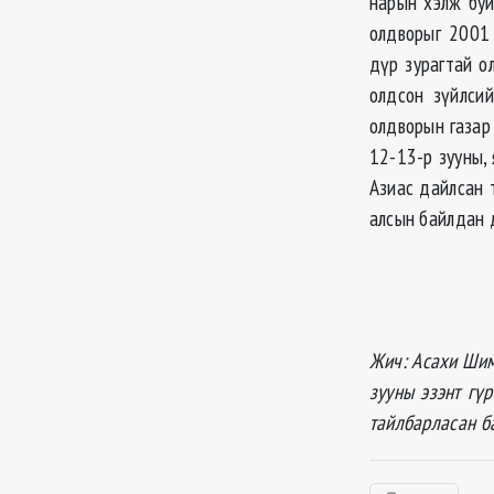
нарын хэлж буй
олдворыг 2001
дүр зурагтай о
олдсон зүйлси
олдворын газар
12-13-р зууны, 
Азиас дайлсан 
алсын байлдан д
Жич: Асахи Шим
зууны эзэнт гү
тайлбарласан б