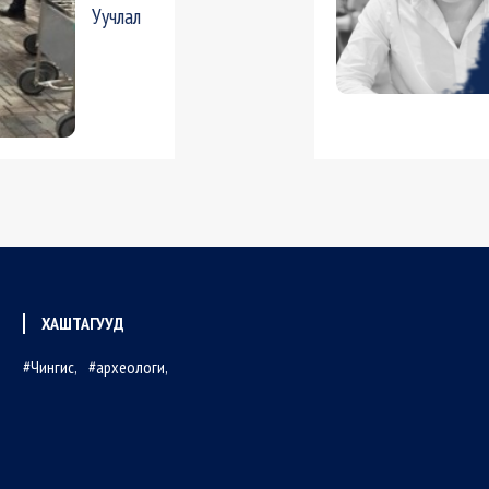
Уучлал
ХАШТАГУУД
Чингис
археологи