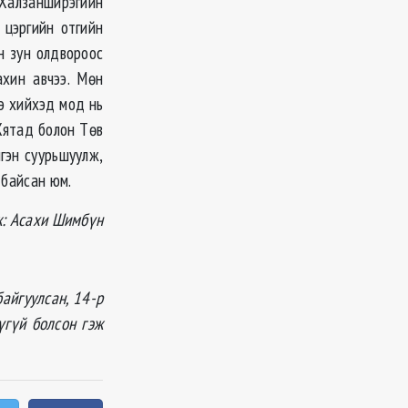
 Халзанширэгийн
цэргийн отгийн
н зун олдвороос
хин авчээ. Мөн
э хийхэд мод нь
 Хятад болон Төв
гэн суурьшуулж,
 байсан юм.
ж: Асахи Шимбүн
айгуулсан, 14-р
үгүй болсон гэж