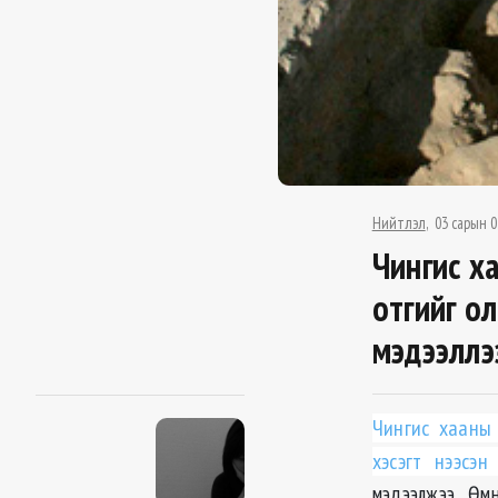
Нийтлэл
03 сарын 0
Чингис х
отгийг о
мэдээллэ
Чингис хааны
хэсэгт нээсэ
мэдээлжээ. Өм