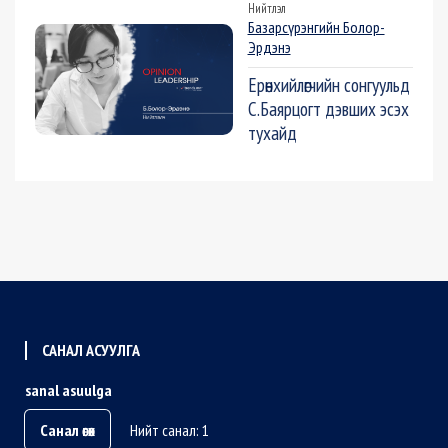
Нийтлэл
Базарсүрэнгийн Болор-
Эрдэнэ
Ерөнхийлөгчийн сонгуульд
С.Баярцогт дэвших эсэх
тухайд
САНАЛ АСУУЛГА
sanal asuulga
Санал өгөх
Нийт санал: 1