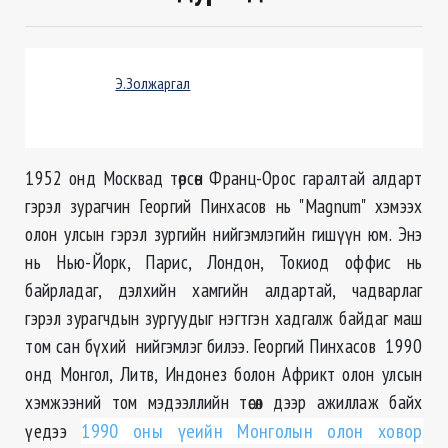
Э.Золжаргал
1952 онд Москвад төрсөн Франц-Орос гаралтай алдарт
гэрэл зурагчин Георгий Пинхасов нь "Magnum" хэмээх
олон улсын гэрэл зургийн нийгэмлэгийн гишүүн юм. Энэ
нь Нью-Йорк, Парис, Лондон, Токиод оффис нь
байрладаг, дэлхийн хамгийн алдартай, чадварлаг
гэрэл зурагчдын зургуудыг нэгтгэн хадгалж байдаг маш
том сан бүхий нийгэмлэг билээ. Георгий Пинхасов 1990
онд Монгол, Литв, Индонез болон Африкт олон улсын
хэмжээний том мэдээллийн төсөл дээр ажиллаж байх
үедээ
1990 оны үеийн Монголын олон ховор