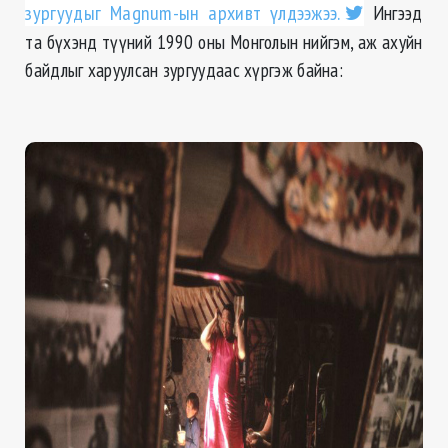
зургуудыг Magnum-ын архивт үлдээжээ.
Ингээд
та бүхэнд түүний 1990 оны Монголын нийгэм, аж ахуйн
байдлыг харуулсан зургуудаас хүргэж байна: