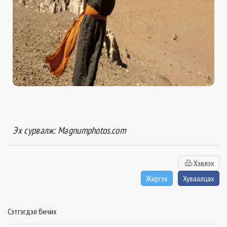
Эх сурвалж: Magnumphotos.com
Хэвлэх
Жиргэх
Хуваалцах
Сэтгэгдэл бичих