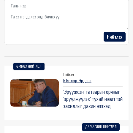
Example textarea
Нийтлэх
ӨМНӨХ НИЙТЛЭЛ
Нийтлэл
Б.Болор-Эрдэнэ
'Эрүүжсэн' татварын орчныг
'эрүүлжүүлэх' тухай нээлттэй
захидлыг дахин нээхэд
ДАРААГИЙН НИЙТЛЭЛ