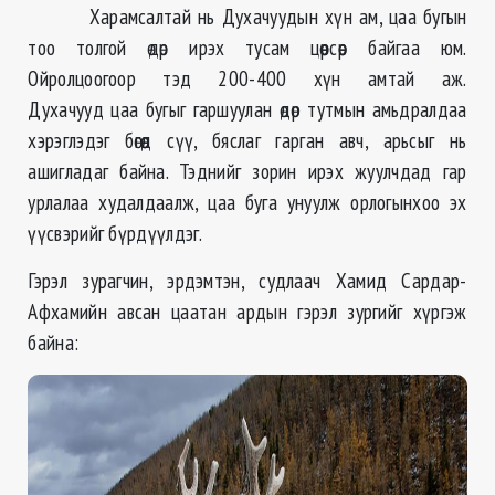
Харамсалтай нь Духачуудын хүн ам, цаа бугын
тоо толгой өдөр ирэх тусам цөөрсөөр байгаа юм.
Ойролцоогоор тэд 200-400 хүн амтай аж.
Духачууд цаа бугыг гаршуулан өдөр тутмын амьдралдаа
хэрэглэдэг бөгөөд сүү, бяслаг гарган авч, арьсыг нь
ашигладаг байна. Тэднийг зорин ирэх жуулчдад гар
урлалаа худалдаалж, цаа буга унуулж орлогынхоо эх
үүсвэрийг бүрдүүлдэг.
Гэрэл зурагчин, эрдэмтэн, судлаач Хамид Сардар-
Афхамийн авсан цаатан ардын гэрэл зургийг хүргэж
байна: