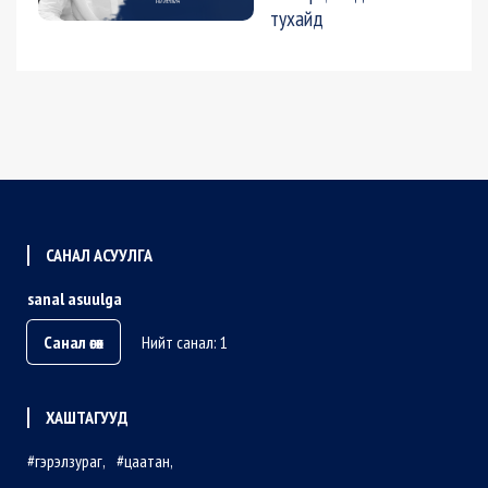
тухайд
САНАЛ АСУУЛГА
sanal asuulga
Санал өгөх
Нийт санал: 1
ХАШТАГУУД
гэрэлзураг
цаатан