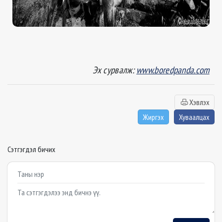
Эх сурвалж:
www.boredpanda.com
Хэвлэх
Жиргэх
Хуваалцах
Сэтгэгдэл бичих
Example textarea