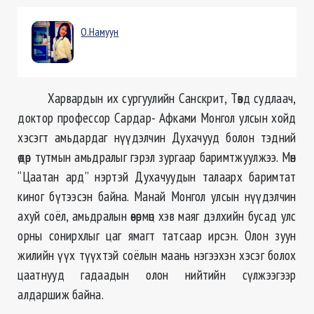
О.Намуун
Харвардын их сургуулийн Санскрит, Төвд судлаач,
доктор профессор Сардар- Афками Монгол улсын хойд
хэсэгт амьдардаг нүүдэлчин Духачууд болон тэдний
өдөр тутмын амьдралыг гэрэл зургаар баримтжуулжээ. Мөн
“Цаатан ард” нэртэй Духачуудын талаарх баримтат
киног бүтээсэн байна. Манай Монгол улсын нүүдэлчин
ахуй соёл, амьдралын өвөрмөц хэв маяг дэлхийн бусад улс
орны сонирхлыг цаг ямагт татсаар ирсэн. Олон зуун
жилийн үүх түүхтэй соёлын маань нэгээхэн хэсэг болох
цаатнууд гадаадын олон нийтийн сүлжээгээр
алдаршиж байна.