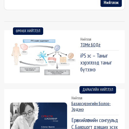
Нийтлэх
ӨМНӨХ НИЙТЛЭЛ
Нийтлэл
ТОМё БОДё
iPS эс – Таныг
хэрэглээд таныг
бүтээнэ
ДАРААГИЙН НИЙТЛЭЛ
Нийтлэл
Базарсүрэнгийн Болор-
Эрдэнэ
Ерөнхийлөгчийн сонгуульд
С.Баярцогт дэвших эсэх