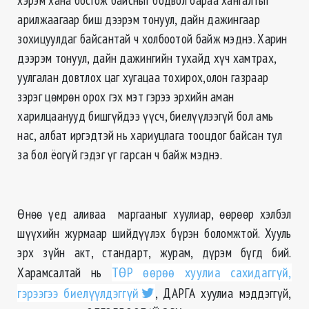
арилжаагаар биш дээрэм тонуул, дайн
дажингаар
зохицуулдаг байсантай ч холбоотой байж мэднэ. Харин
дээрэм тонуул, дайн
дажингийн
тухайд хүч хамтрах,
уулгалан довтлох цаг хугацаа тохирох,олон газраар
зэрэг цөмрөн орох гэх мэт гэрээ эрхийн аман
харилцаанууд бишгүйдээ
үүсч
, биелүүлээгүй бол амь
нас, албат иргэдтэй нь хариуцлага тооцдог байсан тул
за бол ёогүй гэдэг үг гарсан ч байж мэднэ.
Өнөө үед аливаа маргааныг хуулиар, өөрөөр хэлбэл
шүүхийн журмаар шийдүүлэх бүрэн боломжтой. Хууль
эрх зүйн акт, стандарт, журам, дүрэм бүгд бий.
Харамсалтай нь
ТӨР өөрөө хуулиа сахидаггүй,
гэрээгээ биелүүлдэггүй
, ДАРГА хуулиа мэддэггүй,