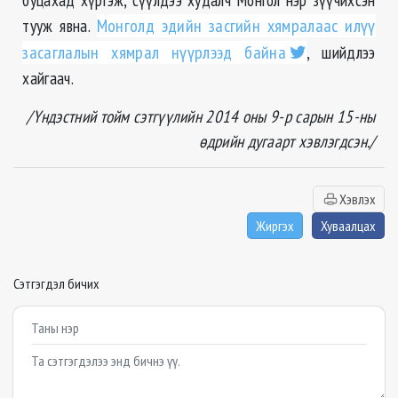
тууж явна.
Монголд эдийн засгийн хямралаас илүү
засаглалын хямрал нүүрлээд байна
, шийдлээ
хайгаач.
/Үндэстний тойм сэтгүүлийн 2014 оны 9-р сарын 15-ны
өдрийн дугаарт хэвлэгдсэн./
Хэвлэх
Жиргэх
Хуваалцах
Сэтгэгдэл бичих
Example textarea