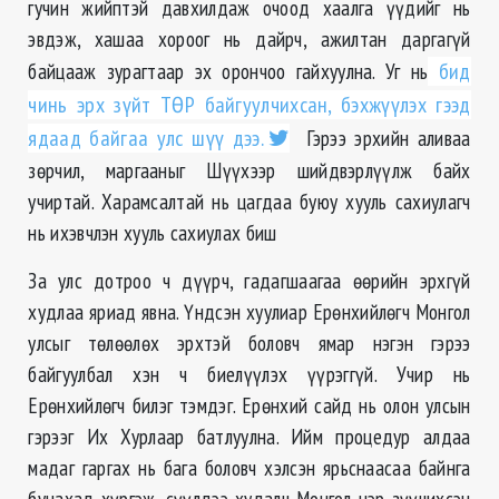
гучин
жийптэй
давхилдаж очоод хаалга үүдийг нь
эвдэж, хашаа хороог нь дайрч, ажилтан даргагүй
байцааж зурагтаар эх орончоо гайхуулна. Уг нь
бид
чинь эрх
зүйт
ТӨР байгуулчихсан, бэхжүүлэх гээд
ядаад байгаа улс шүү дээ.
Гэрээ эрхийн аливаа
зөрчил, маргааныг Шүүхээр шийдвэрлүүлж байх
учиртай. Харамсалтай нь цагдаа буюу хууль сахиулагч
нь ихэвчлэн хууль сахиулах биш
За улс дотроо ч дүүрч,
гадагшаагаа
өөрийн эрхгүй
худлаа яриад явна. Үндсэн хуулиар Ерөнхийлөгч Монгол
улсыг төлөөлөх эрхтэй боловч ямар нэгэн гэрээ
байгуулбал хэн ч биелүүлэх үүрэггүй. Учир нь
Ерөнхийлөгч билэг тэмдэг. Ерөнхий сайд нь олон улсын
гэрээг Их Хурлаар батлуулна. Ийм процедур алдаа
мадаг гаргах нь бага боловч хэлсэн ярьснаасаа байнга
буцахад хүргэж, сүүлдээ худалч Монгол нэр зүүчихсэн