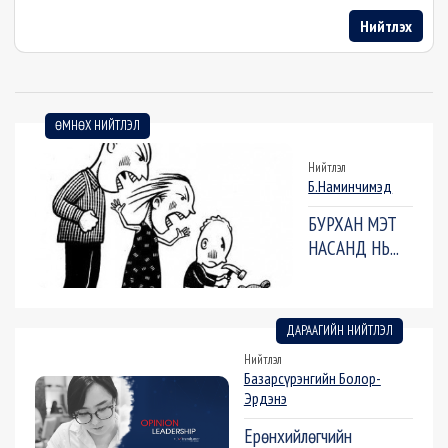
Нийтлэх
ӨМНӨХ НИЙТЛЭЛ
Нийтлэл
Б.Наминчимэд
БУРХАН МЭТ
НАСАНД НЬ...
ДАРААГИЙН НИЙТЛЭЛ
Нийтлэл
Базарсүрэнгийн Болор-
Эрдэнэ
Ерөнхийлөгчийн