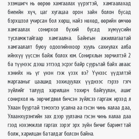
эзэмшигч нь өөрөө хамгаалах үүрэгтэй, хамгаалахад
биеийн хүч, цаг хугацаа орон зайн болон бусад
бэрхшээл учирсан бол хөрш, найз нөхөд, өөрийн өмчөө
хамгаалах сонирхол бүхий бусад хүмүүсийн
тусламжтайгаар хамгаална. Байнгын ажиллагаатай
хамгаалалт буюу одоогийнхоор хууль сахиулах алба
ийнхүү үүссэн байж болох юм. Сонирхлын зөрчилтэй 2
ба түүнээс дээш этгээд эсрэг байр суурьтай байх аваас
хэнийх нь үг үнэн гэж үзэх вэ? Үүнээс үүдэлтэй
маргааныг цаашид зохицуулах үүднээс гэрээ гэгч
зүйлийг талууд харилцан тохирч байгуулан, ашиг
сонирхол нь зөрчигдвөл бичсэн зүйлсээ гаргаж ирээд л
Улаан бууртай тэмээгээ усална аа гэсэн чинь яалаа даа,
Улаанхүрэнгийн зах дээр уулзана гэсэн чинь яалаа даа
гээд нэхэмжлэл гаргах зэрэг эрх зүйн бичиг баримттай
болж, харилцан баталдаг болсон байна.