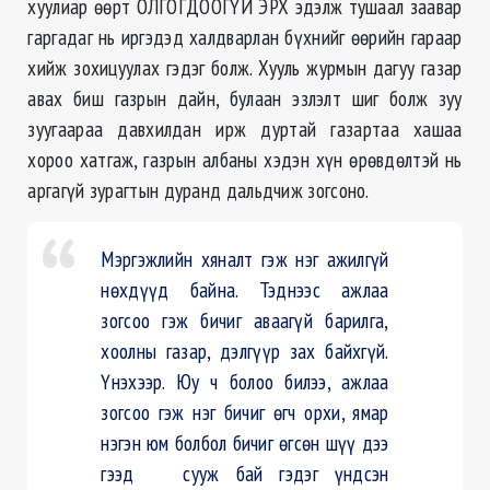
хуулиар өөрт ОЛГОГДООГҮЙ ЭРХ эдэлж тушаал заавар
гаргадаг нь иргэдэд халдварлан бүхнийг өөрийн гараар
хийж зохицуулах гэдэг болж. Хууль журмын дагуу газар
авах биш газрын дайн, булаан
эзлэлт
шиг болж зуу
зуугаараа давхилдан ирж дуртай газартаа хашаа
хороо хатгаж, газрын албаны хэдэн хүн өрөвдөлтэй нь
аргагүй зурагтын дуранд
дальдчиж
зогсоно.
Мэргэжлийн хяналт гэж нэг ажилгүй
нөхдүүд байна. Тэднээс ажлаа
зогсоо гэж бичиг аваагүй барилга,
хоолны газар, дэлгүүр зах байхгүй.
Үнэхээр. Юу ч болоо билээ, ажлаа
зогсоо гэж нэг бичиг өгч орхи, ямар
нэгэн юм болбол бичиг өгсөн шүү дээ
гээд сууж бай гэдэг үндсэн