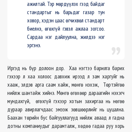
ажилтай. Тэр мөрдүүлэх гээд байдаг
стандартыг нь барьдаг газар тун
ховор, хэдэн цаас өгчихвөл стандарт
биелнэ, өгөхгүй гэвэл ажлаа зогсоо.
Сардаа нэг дайлуулна, жилдээ нэг
эргэнэ.
Иргэд нь бүр долоон дор. Хаа нэгтээ барилга барих
гэхээр л хаа холоос давхиж ирээд л зам харгуйг нь
хааж, элдэв арга саам хайж, мөнгө нэхэж, Төртэйгөө
нийлж шантайж хийнэ. Мөнгө өгөхөөр дараагийн нэхэгч
мундахгүй, өгөхгүй гэхээр хотын захиргаа нь нөгөө
дураар авирлагчдаас эмээж зөвшөөрлийг нь цуцална.
Баахан төрийн бус байгууллагууд нийлж аваад л гадна
дотны
компаниудыг дарамталж, хөдөө гадаа
руу
хорь