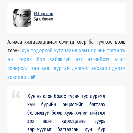
М.Сэргэлэн
Зүүдээ бичигч
Аливаа хязгаарлагдмал орчинд хоёр ба түүнээс дээш
тооны
хүн тодорхой хугацаанд хамт оршин тогтнож
аж төрөх бол зайлшгүй нэг нэгнийхээ ашиг
сонирхол, зан ааш, дуртай дургүйг анхаарч дүрэм
зохиодог.
Хүн нь олон болох тусам тус дүрэмд
хүн бүрийн онцлогийг багтаах
боломжгүй болж хувь хүний нийтлэг
эрх ашиг, харилцааны суурь
зарчмуудыг багтаасан хүн бүр