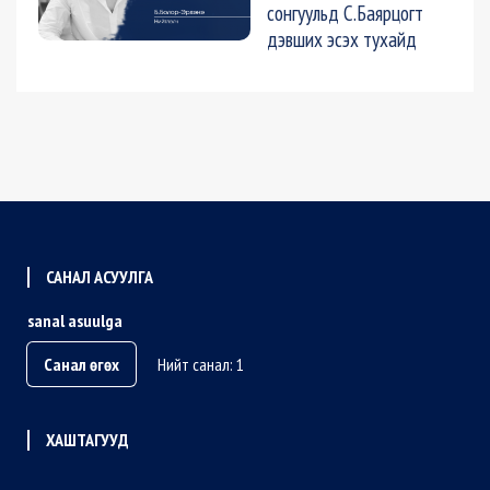
сонгуульд С.Баярцогт
дэвших эсэх тухайд
САНАЛ АСУУЛГА
sanal asuulga
Санал өгөх
Нийт санал: 1
ХАШТАГУУД