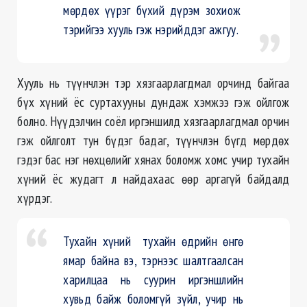
мөрдөх үүрэг бүхий дүрэм зохиож
тэрийгээ хууль гэж нэрийддэг ажгуу.
Хууль нь түүнчлэн тэр хязгаарлагдмал орчинд байгаа
бүх хүний ёс суртахууны дундаж хэмжээ гэж ойлгож
болно. Нүүдэлчин соёл иргэншилд хязгаарлагдмал орчин
гэж ойлголт тун бүдэг бадаг, түүнчлэн бүгд мөрдөх
гэдэг бас нэг нөхцөлийг хянах боломж хомс учир тухайн
хүний ёс жудагт л найдахаас өөр аргагүй байдалд
хүрдэг.
Тухайн хүний тухайн өдрийн өнгө
ямар байна вэ,
тэрнээс
шалтгаалсан
харилцаа нь суурин иргэншлийн
хувьд байж боломгүй зүйл, учир нь