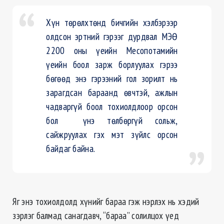
Хүн төрөлхтөнд бичгийн хэлбэрээр
олдсон эртний гэрээг дурдвал МЭӨ
2200 оны үеийн Месопотамийн
үеийн боол зарж борлуулах гэрээ
бөгөөд энэ гэрээний гол зорилт нь
зарагдсан бараанд өвчтэй, ажлын
чадваргүй боол тохиолдлоор орсон
бол үнэ төлбөргүй сольж,
сайжруулах гэх мэт зүйлс орсон
байдаг байна.
Яг энэ тохиолдолд хүнийг бараа гэж нэрлэх нь хэдий
зэрлэг балмад санагдавч, “бараа” солилцох үед