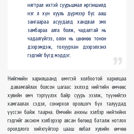
нягтрал ихтэй суурьшмал иргэншилд
нэг л хүн хууль дүрмээр бус ааш
зангаараа асуудалд хандвал эмх
замбараа алга болж, чадалтай нь
чадалгүйгээ, олон нь цөөнөө тонон
дээрэмдэж, тохуурхан дээрэлхэнэ
гэдгийг бүгд мэддэг.
Нийгмийн харилцаанд өмчтэй холбоотой харилцаа
давамгайлах болсон цагаас эхлээд нийтийн өмчөөс
хувийн өмч тэргүүлэх байр суурь эзэлж, түүнийгээ
хамгаалах сэдэл, сонирхол оролцогч бүх талуудад
үүссэн байж таарна. Өмчийн анхны хэлбэр нийтийнх
гэдгийг аксиом хэлбэрээр авсан бөгөөд баталж нотлох
оролдлого хийхгүйгээр цааш явбал хувийн өмчөө