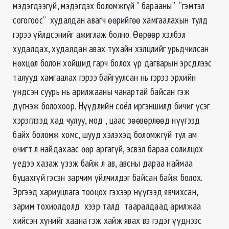
мэдэгдээгүй, мэдэгдэх боломжгүй ” барааны” “гэмтэл
согогоос” худалдан авагч өөрийгөө хамгаалахын тулд
гэрээ үйлдсэнийг ажиглаж болно. Өөрөөр хэлбэл
худалдах, худалдан авах тухайн хэлцлийг урьдчилсан
нөхцөл болон хойшид гарч болох үр
дагварын
эрсдлээс
талууд хамгаалах гэрээ байгуулсан нь гэрээ эрхийн
үндсэн суурь нь арилжааны чанартай байсан гэж
дүгнэж болохоор. Нүүдлийн соёл иргэншилд бичиг үсэг
хэрэглээд хад чулуу, мод , цаас зөөвөрлөөд нүүгээд
байх боломж хомс, шууд хэлэхэд боломжгүй тул ам
өчигт л найдахаас өөр аргагүй, эсвэл бараа солилцох
үедээ хазаж үзэж байж л ав, авсны дараа наймаа
буцахгүй гэсэн зарчим үйлчилдэг байсан байж болох.
Эргээд хариуцлага тооцох гэхээр нүүгээд явчихсан,
зарим тохиолдолд хээр талд тааралдаад арилжаа
хийсэн хүнийг хаана гэж хайж явах вэ гэдэг үүднээс