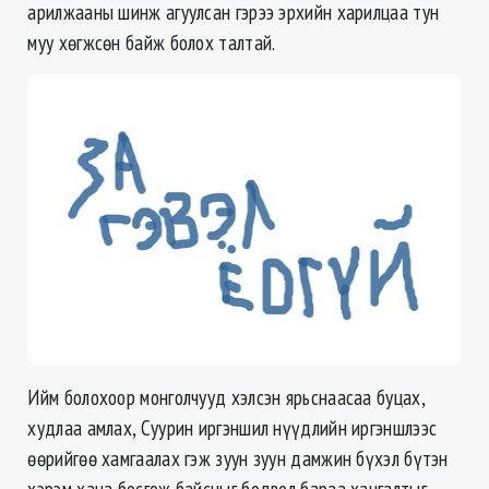
арилжааны шинж агуулсан гэрээ эрхийн харилцаа тун
муу хөгжсөн байж болох талтай.
Ийм болохоор монголчууд хэлсэн ярьснаасаа буцах,
худлаа амлах, Суурин иргэншил нүүдлийн иргэншлээс
өөрийгөө хамгаалах гэж зуун зуун дамжин бүхэл бүтэн
хэрэм хана босгож байсныг бодвол бараа хангалтыг