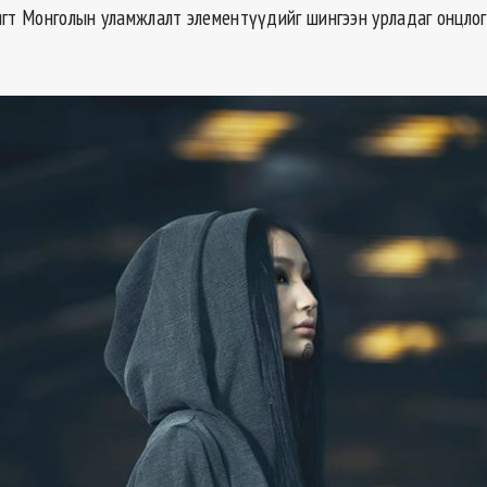
ягт Монголын уламжлалт элементүүдийг шингээн урладаг онцлог