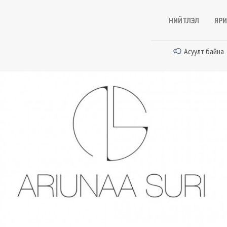
НИЙТЛЭЛ
ЯРИ
Асуулт байна