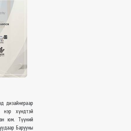
нд дизайнераар
н нэр хүндтэй
сан юм. Түүний
алуудаар Барууны