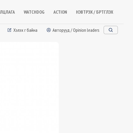
ЛЦЛАГА
WATCHDOG
ACTION
НЭВТРЭХ / БҮРТГҮҮЛЭХ
Хэлэх үг байна
Авторууд / Opinion leaders