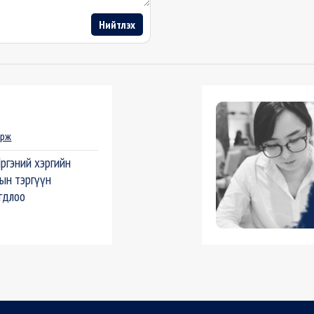
Нийтлэх
орж
Иргэний хэргийн
ын тэргүүн
гдлоо