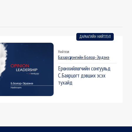
ДАРААГИЙН НИЙТЛЭЛ
Нийтлэл
Базарсүрэнгийн Болор-Эрдэнэ
Ерөнхийлөгчийн сонгуульд
С.Баярцогт дэвших эсэх
тухайд