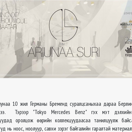
иунаа 10 жил Германы Бременд суралцсаныхаа дараа Берли
ээ. Тэрээр "Tokyo Mercedes Benz" гэх мэт дэлхий
уудад оролцож өөрийн коллекцуудаасаа танилцуулж бай
ууд нь ноос, ноолуур, савхи зэрэг байгалийн гаралтай матери