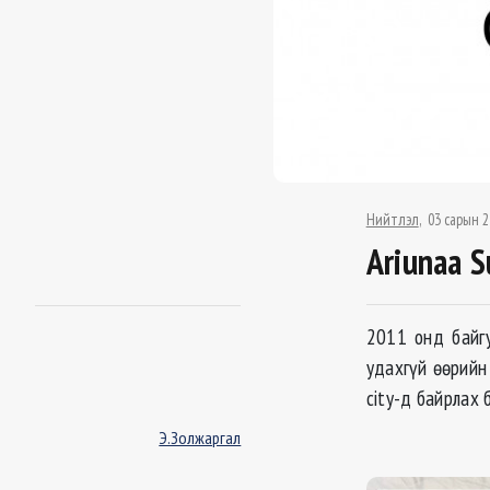
Нийтлэл
03 сарын 2
Ariunaa S
2011 онд байгу
удахгүй өөрийн
city-д байрлах 
Э.Золжаргал