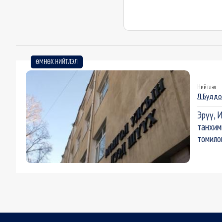
ӨМНӨХ НИЙТЛЭЛ
Нийтлэл
Л.Будд
Эрүү, 
танхим
томило