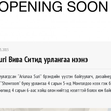
5, 2015
uri Вива Ситид урлангаа нээнэ
улагдсан “Ariunaa Suri” брэндийн үүсгэн байгуулагч, дизайне
 “Showroom” буюу урлангаа 4 сарын 5-нд Монголдоо нээх гэж ба
бөгөөд 4 сарын 6-аас хойш олон нийтэд нээлттэй болох юм бай