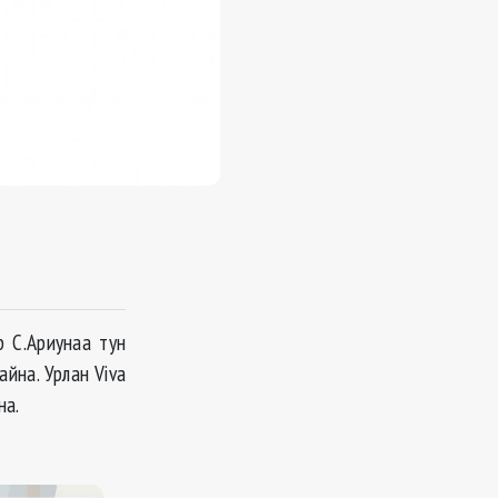
р С.Ариунаа тун
йна. Урлан Viva
на.