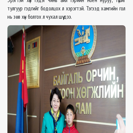
тулгуур гэдгийг бодолцох л хэрэгтэй. Тэгээд хамгийн гол
нь зөв хүн болгох л чухал шүү дээ.