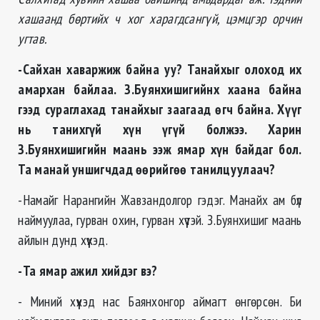
хашаанд бөртийх ч хог харагдсангүй, цэмцгэр орчин
угтав.
-Сайхан хаваржиж байна уу? Танайхыг олоход их
амархан байлаа. З.Буянхишигийнх хаана байна
гээд сураглахад танайхыг заагаад өгч байна. Хүүг
нь танихгүй хүн үгүй болжээ. Харин
З.Буянхишигийн маань ээж ямар хүн байдаг бол.
Та манай уншигчдад өөрийгөө танилцуулаач?
-Намайг Нарангийн Жавзандолгор гэдэг. Манайх ам бүл
наймуулаа, гурван охин, гурван хүүтэй. З.Буянхишиг маань
айлын дунд хүүхэд.
-Та ямар ажил хийдэг вэ?
- Миний хүүхэд нас Баянхонгор аймагт өнгөрсөн. Би