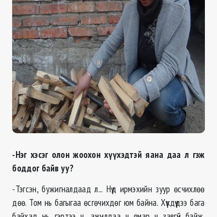
-Нэг хэсэг олон жоохон хүүхэдтэй яана даа л гэж
боддог байв уу?
-Тэгсэн, бужигналдаад л... Нүд ирмэхийн зуур өсчихлөө
дөө. Том нь багыгаа өсгөчихдөг юм байна. Хүүхдүүдээ бага
байхад нь гэртээ ч, ажилдаа ч ямар ч завгүй байж.