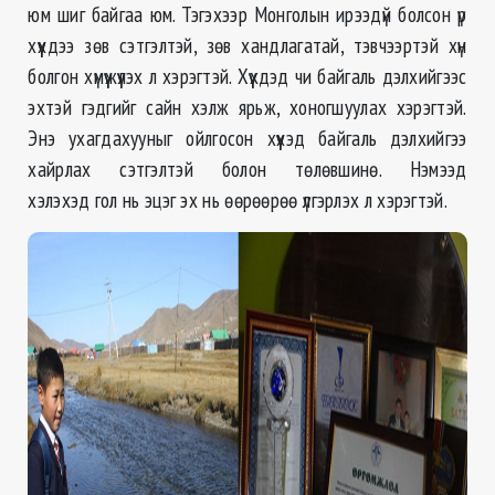
юм шиг байгаа юм. Тэгэхээр Монголын ирээдүй болсон үр
хүүхдээ зөв сэтгэлтэй, зөв хандлагатай, тэвчээртэй хүн
болгон хүмүүжүүлэх л хэрэгтэй. Хүүхдэд чи байгаль дэлхийгээс
эхтэй гэдгийг сайн хэлж ярьж, хоногшуулах хэрэгтэй.
Энэ ухагдахууныг ойлгосон хүүхэд байгаль дэлхийгээ
хайрлах сэтгэлтэй болон төлөвшинө. Нэмээд
хэлэхэд гол нь эцэг эх нь өөрөөрөө үлгэрлэх л хэрэгтэй.