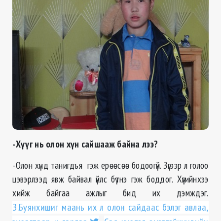
-Хүүг нь олон хүн сайшааж байна лээ?
-Олон хүнд танигдъя гэж ерөөсөө бодоогүй. Зүгээр л голоо
цэвэрлээд явж байвал үйлс бүтнэ гэж боддог. Хүүгийнхээ
хийж байгаа ажлыг бид их дэмждэг.
З.Буянхишиг маань их л олон сайдаас бэлэг авлаа,