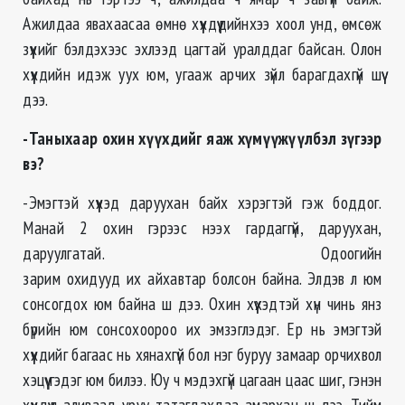
Ажилдаа явахаасаа өмнө хүүхдүүдийнхээ хоол унд, өмсөж
зүүхийг бэлдэхээс эхлээд цагтай уралддаг байсан. Олон
хүүхдийн идэж уух юм, угааж арчих зүйл барагдахгүй шүү
дээ.
-Таныхаар охин хүүхдийг яаж хүмүүжүүлбэл зүгээр
вэ?
-Эмэгтэй хүүхэд даруухан байх хэрэгтэй гэж боддог.
Манай 2 охин гэрээс нээх гардаггүй, даруухан,
даруулгатай. Одоогийн
зарим охидууд их айхавтар болсон байна. Элдэв л юм
сонсогдох юм байна ш дээ. Охин хүүхэдтэй хүн чинь янз
бүрийн юм сонсохоороо их эмзэглэдэг. Ер нь эмэгтэй
хүүхдийг багаас нь хянахгүй бол нэг буруу замаар орчихвол
хэцүү гэдэг юм билээ. Юу ч мэдэхгүй цагаан цаас шиг, гэнэн
хүүхдүүд аливаад уруу татагдахдаа амархан ш дээ. Тийм