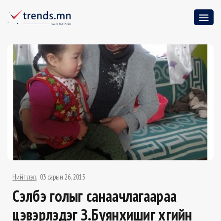
Нийтлэл
03 сарын 26, 2015
Сэлбэ голыг санаачлагаараа
цэвэрлэдэг З.Буянхишиг хүүгийн