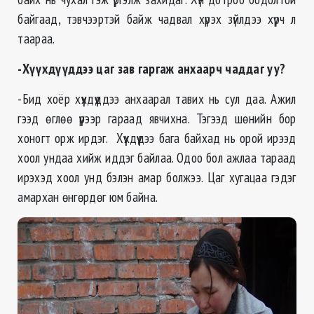
байгаад, тэвчээртэй байж чадвал хүрэх зүйлдээ хүрч л
таараа.
-Хүүхдүүддээ цаг зав гаргаж анхаарч чаддаг уу?
-Бид хоёр хүүхдүүддээ анхаарал тавих нь сул даа. Ажил
гээд өглөө үүрээр гараад явчихна. Тэгээд шөнийн бор
хоногт орж ирдэг. Хүүхдүүдээ бага байхад нь орой ирээд
хоол ундаа хийж иддэг байлаа. Одоо бол ажлаа тараад
ирэхэд хоол унд бэлэн амар болжээ. Цаг хугацаа гэдэг
амархан өнгөрдөг юм байна.