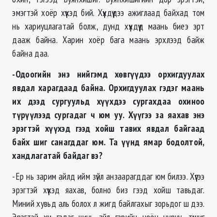
эмэгтэй хоёр хүүхэд бий. Хүүхдүүдээ ажиглаад байхад том
нь хариуцлагатай болж, дунд хүүхдүүд маань биеэ эрт
дааж байна. Харин хоёр бага маань эрхлээд байж
байна даа.
-Одоогийн энэ нийгэмд хөвгүүдээ орхигдуулах
явдал харагдаад байна. Орхигдуулах гэдэг маань
их дээд сургуульд хүүхдээ сургахдаа охиноо
түрүүлээд сургадаг ч юм уу. Хүүгээ за яахав энэ
эрэгтэй хүүхэд гээд хойш тавих явдал байгаад
байх шиг санагддаг юм. Та үүнд ямар бодолтой,
хандлагатай байдаг вэ?
-Ер нь зарим айлд ийм зүйл анзаарагддаг юм билээ. Хүүгээ
эрэгтэй хүүхэд яахав, болно биз гээд хойш тавьдаг.
Миний хувьд аль болох л жигд байлгахыг зорьдог ш дээ.
Эрэгтэй хүн гэдэг чинь айл гэрийн ноён нуруу, түшиг