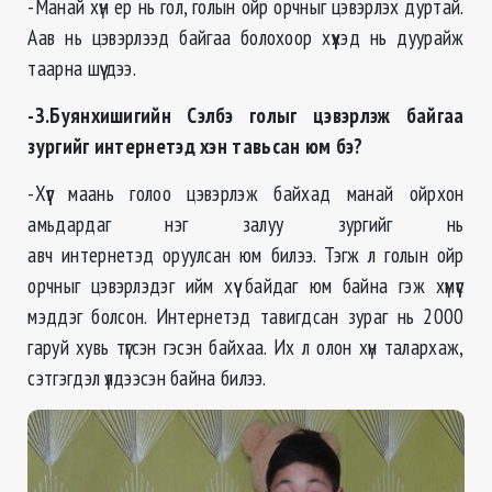
-Манай хүн ер нь гол, голын ойр орчныг цэвэрлэх дуртай.
Аав нь цэвэрлээд байгаа болохоор хүүхэд нь дуурайж
таарна шүү дээ.
-З.Буянхишигийн Сэлбэ голыг цэвэрлэж байгаа
зургийг интернетэд хэн тавьсан юм бэ?
-Хүүг маань голоо цэвэрлэж байхад манай ойрхон
амьдардаг нэг залуу зургийг нь
авч интернетэд оруулсан юм билээ. Тэгж л голын ойр
орчныг цэвэрлэдэг ийм хүү байдаг юм байна гэж хүмүүс
мэддэг болсон. Интернетэд тавигдсан зураг нь 2000
гаруй хувь түгсэн гэсэн байхаа. Их л олон хүн талархаж,
сэтгэгдэл үлдээсэн байна билээ.