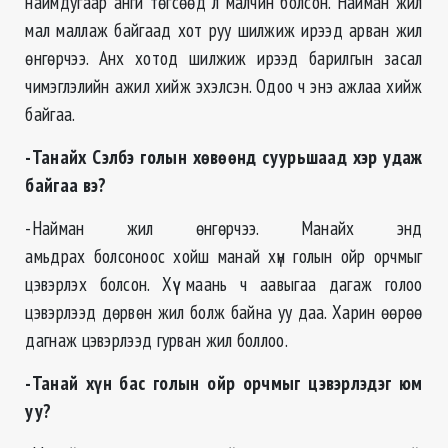
наймдугаар анги төгсөөд л малчин болсон. Найман жил
мал маллаж байгаад хот руу шилжиж ирээд арван жил
өнгөрчээ. Анх хотод шилжиж ирээд барилгын засал
чимэглэлийн ажил хийж эхэлсэн. Одоо ч энэ ажлаа хийж
байгаа.
-Танайх Сэлбэ голын хөвөөнд суурьшаад хэр удаж
байгаа вэ?
-Найман жил өнгөрчээ. Манайх энд
амьдрах болсоноос хойш манай хүн голын ойр орчмыг
цэвэрлэх болсон. Хүү маань ч аавыгаа дагаж голоо
цэвэрлээд дөрвөн жил болж байна уу даа. Харин өөрөө
дагнаж цэвэрлээд гурван жил боллоо.
-Танай хүн бас голын ойр орчмыг цэвэрлэдэг юм
уу?