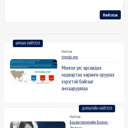
Нийтлэх
ӨМНӨХ НИЙТЛЭЛ
Нийтлэл
trends.mn
Монгол улс өрсөлдөх
чадвартаа хөрөнгө оруулах
хэрэгтэй байгааг
анхаарууллаа
ДАРААГИЙН НИЙТЛЭЛ
Нийтлэл
Базарсүрэнгийн Болор-
Эрдэнэ