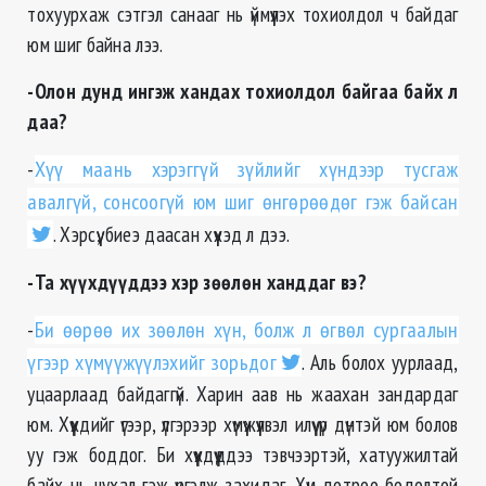
тохуурхаж сэтгэл санааг нь үймүүлэх тохиолдол ч байдаг
юм шиг байна лээ.
-Олон дунд ингэж хандах тохиолдол байгаа байх л
даа?
-
Хүү маань хэрэггүй зүйлийг хүндээр тусгаж
авалгүй, сонсоогүй юм шиг өнгөрөөдөг гэж байсан
. Хэрсүү, биеэ даасан хүүхэд л дээ.
-Та хүүхдүүддээ хэр зөөлөн ханддаг вэ?
-
Би өөрөө их зөөлөн хүн, болж л өгвөл сургаалын
үгээр хүмүүжүүлэхийг зорьдог
. Аль болох уурлаад,
уцаарлаад байдаггүй. Харин аав нь жаахан зандардаг
юм. Хүүхдийг үгээр, үлгэрээр хүмүүжүүлвэл илүү үр дүнтэй юм болов
уу гэж боддог. Би хүүхдүүддээ тэвчээртэй, хатуужилтай
байх нь чухал гэж үргэлж захидаг. Хүн дотроо бодолтой