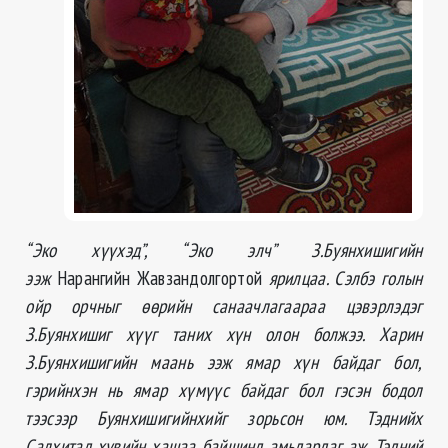
“Эко хүүхэд”, “Эко элч” З.Буянхишигийн
ээж
Нарангийн Жавзандолгортой
ярилцаа. Сэлбэ голын
ойр орчныг өөрийн санаачлагаараа цэвэрлэдэг
З.Буянхишиг хүүг таних хүн олон болжээ. Харин
З.Буянхишигийн маань ээж ямар хүн байдаг бол,
гэрийнхэн нь ямар хүмүүс байдаг бол гэсэн бодол
тээсээр Буянхишигийнхийг зорьсон юм. Тэднийх
Салхитад хувийн хашаа байшинд амьдардаг аж. Тэдний