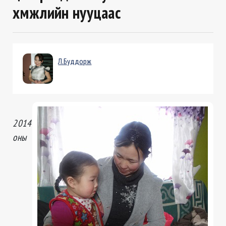
хүмүүжлийн нууцаас
Л.Буддорж
2014
оны