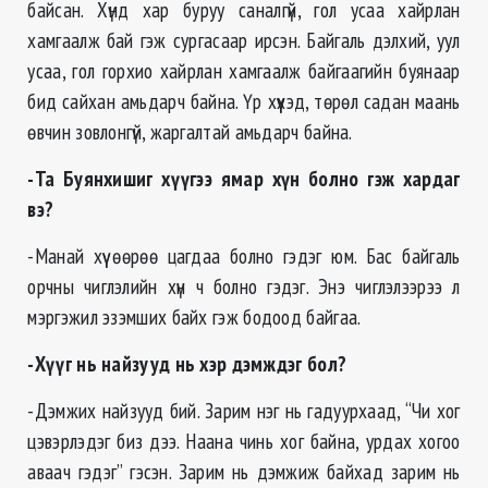
байсан. Хүнд хар буруу саналгүй, гол усаа хайрлан
хамгаалж бай гэж сургасаар ирсэн. Байгаль дэлхий, уул
усаа, гол горхио хайрлан хамгаалж байгаагийн буянаар
бид сайхан амьдарч байна. Үр хүүхэд, төрөл садан маань
өвчин зовлонгүй, жаргалтай амьдарч байна.
-Та Буянхишиг хүүгээ ямар хүн болно гэж хардаг
вэ?
-Манай хүү өөрөө цагдаа болно гэдэг юм. Бас байгаль
орчны чиглэлийн хүн ч болно гэдэг. Энэ чиглэлээрээ л
мэргэжил эзэмших байх гэж бодоод байгаа.
-Хүүг нь найзууд нь хэр дэмждэг бол?
-Дэмжих найзууд бий. Зарим нэг нь гадуурхаад, “Чи хог
цэвэрлэдэг биз дээ. Наана чинь хог байна, урдах хогоо
аваач гэдэг” гэсэн. Зарим нь дэмжиж байхад зарим нь