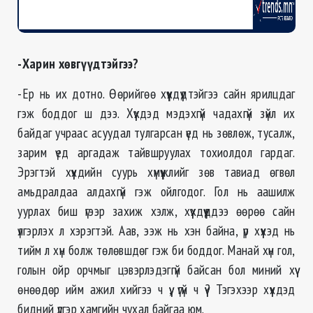
-Харин хөвгүүдтэйгээ?
-Ер нь их дотно. Өөрийгөө хүүхдүүдтэйгээ сайн ярилцдаг
гэж боддог ш дээ. Хүүхдэд мэдэхгүй чадахгүй зүйл их
байдаг учраас асуудал тулгарсан үед нь зөвлөж, тусалж,
зарим үед аргадаж тайвшруулах тохиолдол гардаг.
Эрэгтэй хүүхдийн суурь хүмүүжлийг зөв тавиад өгвөл
амьдралдаа алдахгүй гэж ойлгодог. Гол нь аашилж
уурлах биш үгээр захиж хэлж, хүүхдүүддээ өөрөө сайн
үлгэрлэх л хэрэгтэй. Аав, ээж нь хэн байна, үр хүүхэд нь
тийм л хүн болж төлөвшдөг гэж би боддог. Манай хүн гол,
голын ойр орчмыг цэвэрлэдэггүй байсан бол миний хүү
өнөөдөр ийм ажил хийгээ ч үү, үгүй ч үү? Тэгэхээр хүүхдэд
бидний үлгэр хамгийн чухал байгаа юм.