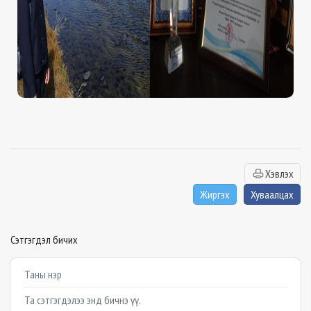
Хэвлэх
Жиргэх
Хуваалцах
Сэтгэгдэл бичих
Example textarea