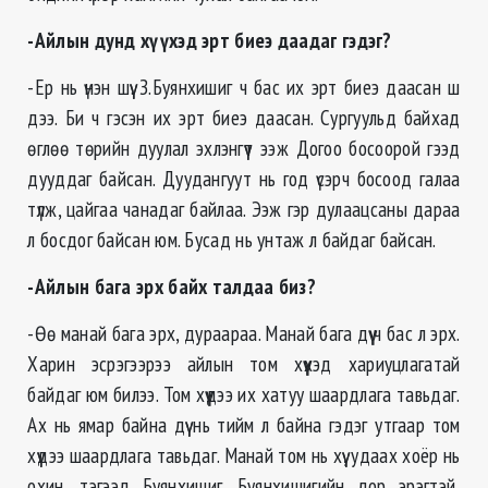
-Айлын дунд хүүхэд эрт биеэ даадаг гэдэг?
-Ер нь үнэн шүү. З.Буянхишиг ч бас их эрт биеэ даасан ш
дээ. Би ч гэсэн их эрт биеэ даасан. Сургуульд байхад
өглөө төрийн дуулал эхлэнгүүт ээж Догоо босоорой гээд
дууддаг байсан. Дуудангуут нь год үсэрч босоод галаа
түлж, цайгаа чанадаг байлаа. Ээж гэр дулаацсаны дараа
л босдог байсан юм. Бусад нь унтаж л байдаг байсан.
-Айлын бага эрх байх талдаа биз?
-Өө манай бага эрх, дураараа. Манай бага дүү ч бас л эрх.
Харин эсрэгээрээ айлын том хүүхэд хариуцлагатай
байдаг юм билээ. Том хүүдээ их хатуу шаардлага тавьдаг.
Ах нь ямар байна дүү нь тийм л байна гэдэг утгаар том
хүүдээ шаардлага тавьдаг. Манай том нь хүү, удаах хоёр нь
охин, тэгээд Буянхишиг. Буянхишигийн дор эрэгтэй,