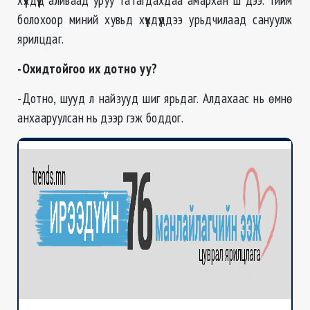
болохоор миний хувьд хүүхдүүддээ урьдчилаад сануулж
ярилцдаг.
-Охидтойгоо их дотно уу?
-Дотно, шууд л найзууд шиг ярьдаг. Алдахаас нь өмнө
анхааруулсан нь дээр гэж боддог.