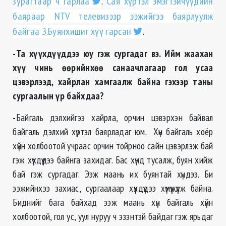
зурагтаар ч гарлаа
.
Сая хүртэл эмэгтэйчүүдийн
баяраар NTV телевизээр ээжийгээ баярлуулж
байгаа З.Буянхишиг хүү гарсан
.
-Та хүүхдүүддээ юу гэж сургадаг вэ. Ийм жаахан
хүү чинь өөрийнхөө санаачлагаар гол усаа
цэвэрлээд, хайрлан хамгаалж байна гэхээр таны
сургаалын үр байхдаа?
-
Байгаль дэлхийгээ хайрла, орчин цэвэрхэн байвал
байгаль дэлхий хүртэл баярладаг юм. Хүн байгаль хоёр
хүйн холбоотой учраас орчин тойрноо сайн цэвэрлэж бай
гэж хүүхдүүдээ байнга захидаг. Бас хүнд тусалж, буян хийж
бай гэж сургадаг. Ээж маань их буянтай хүндээ. Би
ээжийнхээ захиас, сургаалаар хүүхдүүдээ хүмүүжүүлж байна.
Биднийг бага байхад ээж маань хүн байгаль хүйн
холбоотой, гол ус, уул нуруу ч эзэнтэй байдаг гэж ярьдаг