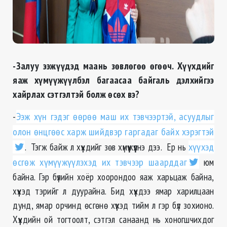
-Залуу ээжүүдэд маань зөвлөгөө өгөөч. Хүүхдийг
яаж хүмүүжүүлбэл багаасаа байгаль дэлхийгээ
хайрлах сэтгэлтэй болж өсөх вэ?
-
Ээж хүн гэдэг өөрөө маш их тэвчээртэй, асуудлыг
олон өнцгөөс харж шийдвэр гаргадаг байх хэрэгтэй
. Тэгж байж л хүүхдийг зөв хүмүүжүүлнэ дээ. Ер нь
хүүхэд
өсгөж хүмүүжүүлэхэд их тэвчээр шаарддаг
юм
байна. Гэр бүлийн хоёр хоорондоо яаж харьцаж байна,
хүүхэд тэрийг л дуурайна. Бид хүүхдээ ямар харилцаан
дунд, ямар орчинд өсгөнө хүүхэд тийм л гэр бүл зохионо.
Хүүхдийн ой тогтоолт, сэтгэл санаанд нь хоногшчихдог