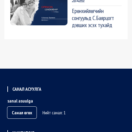
Ерөнхийлөгчийн
сонгуульд С.Баярцогт
дэвших эсэх тухайд
САНАЛ АСУУЛГА
sanal asuulga
Санал өгөх
Нийт санал: 1