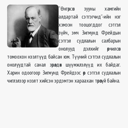
“Өнгөрсөн зууны хамгийн
алдартай сэтгэгчид”-ийн нэг
хэмээн тооцогддог сэтгэл
зүйч, эмч Зигмунд Фрейдын
сэтгэл судлалын салбарын
онолууд дэлхийг өөрчилсөн
томоохон нээлтүүд байсан юм. Түүний сэтгэл судлалын
онолуудтай санал зөрөлдөх шүүмжлэлүүд их байдаг.
Харин одоогоор Зигмунд Фрейдээс өөр сэтгэл судлалын
чиглэлээр нээлт хийсэн эрдэмтэн хараахан төрөөгүй байна.