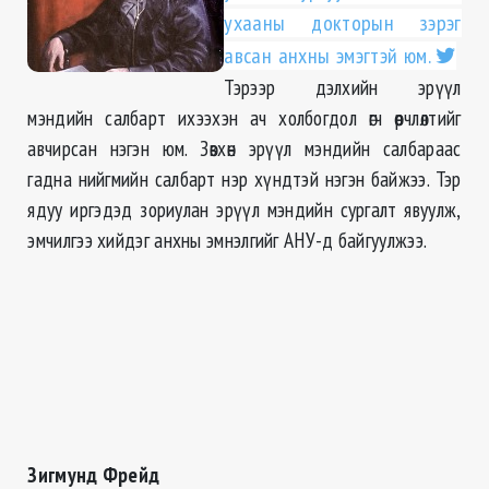
ухааны докторын зэрэг
авсан анхны эмэгтэй юм.
Тэрээр дэлхийн эрүүл
мэндийн салбарт ихээхэн ач холбогдол өгч өөрчлөлтийг
авчирсан нэгэн юм. Зөвхөн эрүүл мэндийн салбараас
гадна нийгмийн салбарт нэр хүндтэй нэгэн байжээ. Тэр
ядуу иргэдэд зориулан эрүүл мэндийн сургалт явуулж,
эмчилгээ хийдэг анхны эмнэлгийг АНУ-д байгуулжээ.
Зигмунд Фрейд