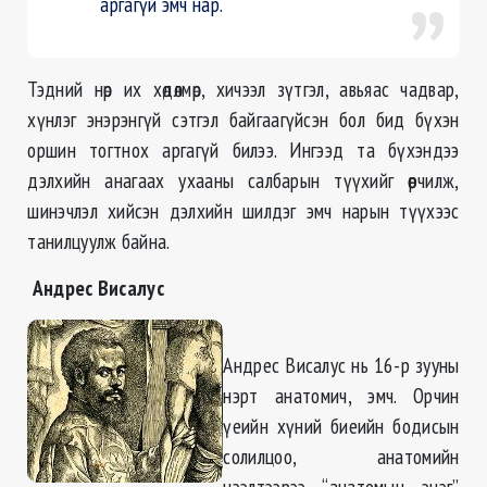
аргагүй эмч нар.
Тэдний нөр их хөдөлмөр, хичээл зүтгэл, авьяас чадвар,
хүнлэг энэрэнгүй сэтгэл байгаагүйсэн бол бид бүхэн
оршин тогтнох аргагүй билээ. Ингээд та бүхэндээ
дэлхийн анагаах ухааны салбарын түүхийг өөрчилж,
шинэчлэл хийсэн дэлхийн шилдэг эмч нарын түүхээс
танилцуулж байна.
Андрес Висалус
Андрес Висалус нь 16-р зууны
нэрт анатомич, эмч. Орчин
үеийн хүний биеийн бодисын
солилцоо, анатомийн
нээлтээрээ “анатомын эцэг”