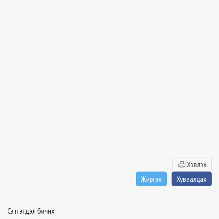
Хэвлэх
Жиргэх
Хуваалцах
Сэтгэгдэл бичих