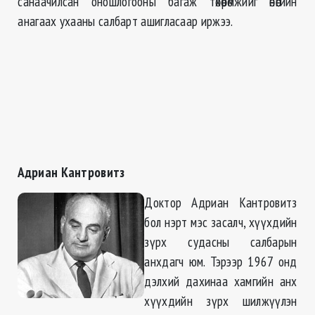
санаачилсан оношлогооны багаж төхөөрөмжийг өнөөгийн
анагаах ухааны салбарт ашигласаар иржээ.
Адриан Кантровитз
Доктор Адриан Кантровитз
бол нэрт мэс засалч, хүүхдийн
зүрх судасны салбарын
анхдагч юм. Тэрээр 1967 онд
дэлхий дахинаа хамгийн анх
хүүхдийн зүрх шилжүүлэн