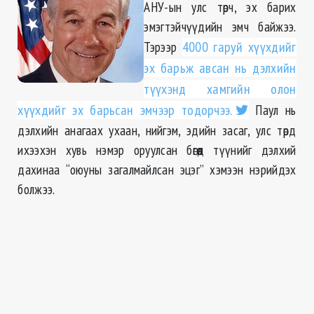
АНУ-ын улс төрч, эх барих
эмэгтэйчүүдийн эмч байжээ.
Тэрээр
4000 гаруй хүүхдийг
эх барьж авсан нь дэлхийн
түүхэнд хамгийн олон
хүүхдийг эх барьсан эмчээр тодорчээ.
Паул нь
дэлхийн анагаах ухаан, нийгэм, эдийн засаг, улс төрд
ихээхэн хувь нэмэр оруулсан бөгөөд түүнийг дэлхий
дахинаа “оюуны загалмайлсан эцэг” хэмээн нэрийдэх
болжээ.