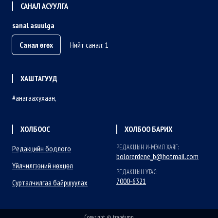
САНАЛ АСУУЛГА
sanal asuulga
Санал өгөх
Нийт санал: 1
ХАШТАГУУД
анагаахухаан
ХОЛБООС
ХОЛБОО БАРИХ
РЕДАКЦЫН И-МЭИЛ ХАЯГ:
Редакцийн бодлого
bolorerdene_b@hotmail.com
Үйлчилгээний нөхцөл
РЕДАКЦЫН УТАС:
7000-6321
Сурталчилгаа байршуулах
Copyright © trends.mn