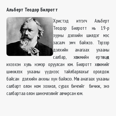
Альберт Теодор Билротт
Христэд итгэгч Альберт
Теодор Билротт нь 19-р
зууны дэлхийн шилдэг мэс
засалч эмч байжээ. Тэрээр
дэлхийн анагаах ухааны
салбар, хөгжмийн ертөнцөд
ихээхэн хувь нэмэр оруулсан юм. Билротт хөгжмийг
шинжлэх ухааны үүднээс тайлбарлахыг оролдож
байсан дэлхийн анхны хүн байжээ. Мөн анагаах ухааны
салбарт олон ном зохиол, сурах бичгийг бичиж, энэ
салбартаа олон шинэчлэлийг авчирсан юм.