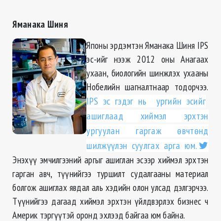
Яманака Шиня
Японы эрдэмтэн Яманака Шиня IPS
эс-ийг нээж 2012 оны Анагаах
ухаан, биологийн шинжлэх ухааны
Нобелийн шагналтнаар тодорчээ.
IPS эс гэдэг нь ургийн эсийг
ашиглаад хиймэл эрхтэн
ургуулан гаргаж өвчтөнд
шилжүүлэн суулгах арга юм.
Энэхүү эмчилгээний аргыг ашиглан эсээр хиймэл эрхтэн
гарган авч, түүнийгээ туршилт судалгааны материал
болгож ашиглах явдал аль хэдийн олон улсад дэлгэрчээ.
Түүнийгээ дагаад хиймэл эрхтэн үйлдвэрлэх бизнес ч
Америк тэргүүтэй оронд эхлээд байгаа юм байна.