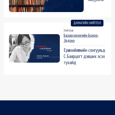
ДАРААГИЙН НИЙТЛЭЛ
Нийтлэл
Базарсүрэнгийн Болор-
Эрдэнэ
Ерөнхийлөгчийн сонгуульд
С.Баярцогт дэвших эсэх
тухайд