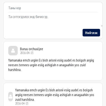
Example textarea
Нийтлэх
Buruu orchuuljee
2016-04-13
Yamanaka emch urgiin Es bish arisnii esiig uudel es bolgoh argiig
neesen.ternees urgiin esiig ashiglah n anagaahiin yos zuid
harshilna.
Yamanaka emch urgiin Es bish arisnii esiig uudel es bolgoh
argiig neesen.ternees urgiin esiig ashiglah n anagaahiin yos
zuid harshilna.
2016-04-13