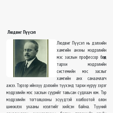
Людвиг Пүүсэп
Людвиг Пүүсэп нь дэлхийн
хамгийн анхны мэдрэлийн
мэс заслын профессор бөгөөд
тархи мэдрэлийн
системийн мэс заслыг
хамгийн анх санаачлагч
ажээ. Тэрээр ийнхүү дэлхийн түүхэнд тархи нуруу зэрэг
мэдрэлийн мэс заслын суурийг тавьсан судлаач юм. Тэр
мэдрэлийн тогтолцооны эсүүдтэй холбоотой олон
шинжлэх ухааны нээлтийг хийсэн байна. Түүний