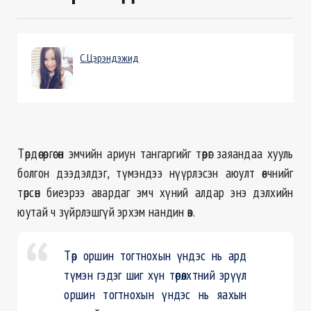
С.Цэрэндэжид
Төрдөө өргөсөн эмчийн ариун тангаргийг төөрөг заяандаа хууль
болгон дээдэлдэг, түмэндээ нүүрлэсэн аюулт өвчнийг
төрсөн биеэрээ авардаг эмч хүний алдар энэ дэлхийн
юутай ч зүйрлэшгүй эрхэм нандин өв.
Төр оршин тогтнохын үндэс нь ард
түмэн гэдэг шиг хүн төрөлхтний эрүүл
оршин тогтнохын үндэс нь яахын