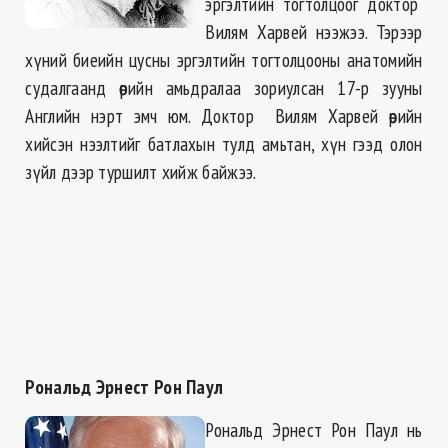
эргэлтийн тогтолцоог доктор
Вилям Харвей нээжээ. Тэрээр
хүний биеийн цусны эргэлтийн тогтолцооны анатомийн
судалгаанд өөрийн амьдралаа зориулсан 17-р зууны
Английн нэрт эмч юм. Доктор Вилям Харвей өөрийн
хийсэн нээлтийг батлахын тулд амьтан, хүн гээд олон
зүйл дээр туршилт хийж байжээ.
Рональд Эрнест Рон Паул
Рональд Эрнест Рон Паул нь