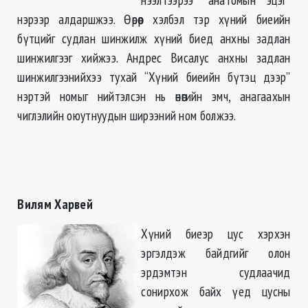
нэрээр алдаршжээ. Өөрөөр хэлбэл тэр хүний биеийн
бүтцийг судлан шинжилж хүний биед анхны задлан
шинжилгээг хийжээ. Андрес Висалус анхны задлан
шинжилгээнийхээ тухай “Хүний биеийн бүтэц дээр”
нэртэй номыг нийтэлсэн нь өнөөгийн эмч, анагаахын
чиглэлийн оюутнуудын ширээний ном болжээ.
Вилям Харвей
Хүний биеэр цус хэрхэн
эргэлдэж байдгийг олон
эрдэмтэн судлаачид
сонирхож байх үед цусны