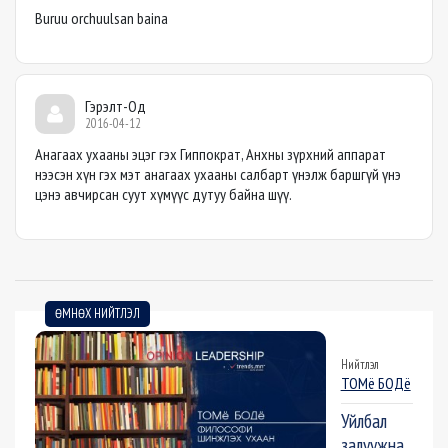
Buruu orchuulsan baina
Гэрэлт-Од
2016-04-12
Анагаах ухааны эцэг гэх Гиппократ, Анхны зүрхний аппарат
нээсэн хүн гэх мэт анагаах ухааны салбарт үнэлж баршгүй үнэ
цэнэ авчирсан суут хүмүүс дутуу байна шүү.
ӨМНӨХ НИЙТЛЭЛ
Нийтлэл
ТОМё БОДё
Уйлбал
залуужна