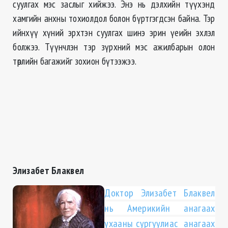
суулгах мэс заслыг хийжээ. Энэ нь дэлхийн түүхэнд
хамгийн анхны тохиолдол болон бүртгэгдсэн байна. Тэр
ийнхүү хүний эрхтэн суулгах шинэ эрин үеийн эхлэл
болжээ. Түүнчлэн тэр зүрхний мэс ажилбарын олон
төрлийн багажийг зохион бүтээжээ.
Элизабет Блаквел
Доктор Элизабет Блаквел
нь Америкийн анагаах
ухааны сургуулиас анагаах