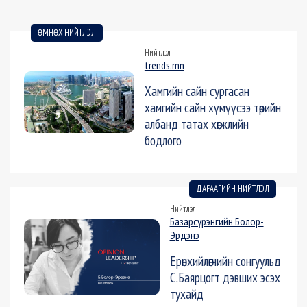
ӨМНӨХ НИЙТЛЭЛ
Нийтлэл
trends.mn
Хамгийн сайн сургасан
хамгийн сайн хүмүүсээ төрийн
албанд татах хөгжлийн
бодлого
ДАРААГИЙН НИЙТЛЭЛ
Нийтлэл
Базарсүрэнгийн Болор-
Эрдэнэ
Ерөнхийлөгчийн сонгуульд
С.Баярцогт дэвших эсэх
тухайд