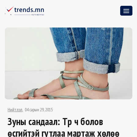
Нийтлэл
04 сарын 29, 2015
Зуны сандаал: Түр ч болов
өсгийтэй гутлаа мартаж хөлөө