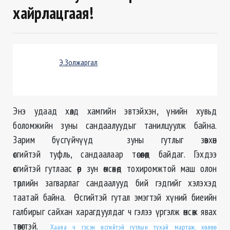
хайрлацгаая!
Э.Золжаргал
Энэ удаад хөлд хамгийн эвтэйхэн, үнийн хувьд
боломжийн зуны сандаалуудыг танилцуулж байна.
Зарим бүсгүйчүүд зуны гутлыг зөвхөн
өсгийтэй туфль, сандаалаар төсөөлөөд байдаг. Гэхдээ
өсгийтэй гутлаас өөр зун өмсөхөд тохиромжтой маш олон
төрлийн загварлаг сандаалууд бий гэдгийг хэлэхэд
таатай байна. Өсгийтэй гутал эмэгтэй хүний биеийн
галбирыг сайхан харагдуулдаг ч гэлээ үргэлж өмсөж явах
төвөгтэй.
Хааяа ч гэсэн өсгийтэй гутлын тухай мартаж, хөлөө