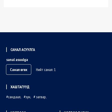
САНАЛ АСУУЛГА
sanal asuulga
Санал өгөх
Нийт санал: 1
ХАШТАГУУД
сандаал
зун
загвар