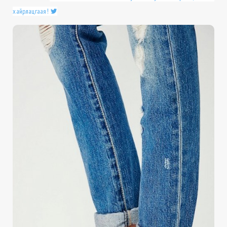
хайрлацгаая!