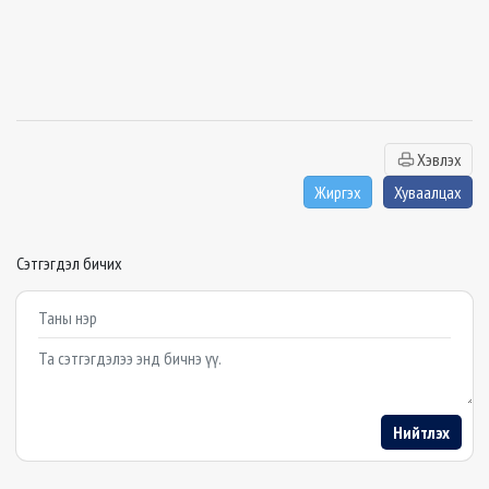
Хэвлэх
Жиргэх
Хуваалцах
Сэтгэгдэл бичих
Example textarea
Нийтлэх