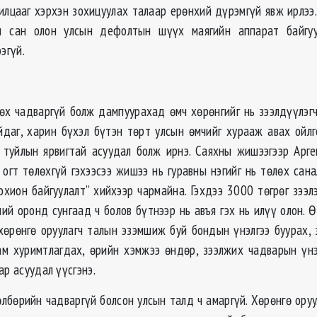
илцааг хэрхэн зохицуулах талаар ерөнхий дүрэмгүй явж ирлээ
 сан олон улсын дефолтын шүүх маягийн аппарат байгуу
эгүй.
өх чадваргүй болж дампуурахад өмч хөрөнгийг нь зээлдүүлэг
йдаг, харин бүхэл бүтэн төрт улсын өмчийг хурааж авах ойлг
 туйлын ярвигтай асуудал болж ирнэ. Саяхны жишээгээр Арген
огт төлөхгүй гэхээсээ жишээ нь гуравны нэгийг нь төлөх сана
охион байгуулалт” хийхээр чармайна. Гэхдээ 3000 төгрөг зээл
ний оронд сунгаад ч болов бүтнээр нь авъя гэх нь илүү олон. 
хөрөнгө оруулагч талын эзэмшиж буй бондын үнэлгээ буурах, 
ам хуримтлагдах, өрийн хэмжээ өндөр, зээлжих чадварын үнэ
ар асуудал үүсгэнэ.
өлбөрийн чадваргүй болсон улсын талд ч амаргүй. Хөрөнгө оруу