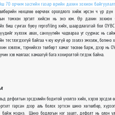
йш 70 орчим засгийн газар өрийн дахин зохион байгуулал
төлбөрийн нөхцлөө өөрчлөх оролдлого хийж ирсэн ч үр дүн 
гын томхон эргэлт хийсэн нь энэ юм. Өр дахин зохион 
хийх биш сунгах буюу reprofiling хийх, шаардлагатай бол ОУВС
үүдийг хүлээж авах, санхүүгийн чадвараа уг сууриас нь сай
йн тестлэгдээгүй байгаа ч юу юугүй өр зээлээ эмхэлж, богино
хин хэвлэж, тэрнийхээ төлбөрт хамаг төсвөө барж, дээр нь О
учин хэв маягаас хамаагүй бага хохиролтой гэгдэж байна.
ьд
вьд дефолтын эрсдэлийн бодитой үнэлгээ хийх, хэрэв эрсдэл 
ргэлт гарсан дээр аль болох эртхэн шинэ хөтөлбөр, хүрээ
р байж мэднэ. Шинэ бодлогын нэг заалт, дефолт нь олон ул