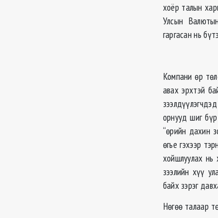
хоёр талын хар
Улсын Валютын
гаргасан нь бүтэ
Компани өр төл
авах эрхтэй ба
зээлдүүлэгчдэд
орнууд шиг бүр 
“өрийн дахин з
өгье гэхээр тэр
хойшлуулах нь 
зээлийн хүү ул
байх зэрэг давх
Нөгөө талаар т