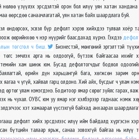
 нөлөө үзүүлэх эрсдэлтэй орон бол илүү уян хатан хандана 
маа өөрсдөө санаачлагатай, уян хатан байх шаардлага буй.
л өндөрсөх, эсвэл бүр дефолт хэрэв хийхдээ тулвал хоёр т
роож өөрийнхөө ч нэр нүүрийг баасдахад хүрнэ. Гэхдээ
дефолт
олын төгсгөл ч биш.
Бизнестэй, мөнгөний эргэлттэй түүх
р төгс эмчлэх арга нь олдоогүй, бүтээж байгаасаа ихийг х
истемийн хам шинж юм. Бусад дефолтогчдыг бодвол одоогий
 баялагтай, өрийн дүн харьцангуй бага, хөгжсөн зарим ор
 яагаа ч үгүй, хайвал гарц олдоно. Хий айх, бусдыг ч улам нэ
д өртөг улам нэмэгдэнэ. Бодитоор ямар сөрөг зүйлс гарах, яаж
лэх нь чухал. ОУВС юм уу ямар нэг хэлбэрээр гаднаас нэмж хө
зээлдэгчээс хэт хамаарал үүсгэхгүй байхад анхаарах шаардлага
гааш дефолт хийх эрсдэлээс илүү ийм байдалд хүргэсэн хэр
сан бүтцийн талаар ярьж, санаа зовохгүй байгаа нь илүү 
тээснээсээ илүү хэрэглэх боломж бидэнд олгосоор байх 