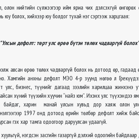
л, олон нийтийн сүлжээгээр ийм яриа чих дэлсэхгүй өнгөрөх 
ь юу болох, хийхээр юу болдог тухай нэг сэргээж харцгаая:
"Улсын дефолт: төрт улс өрөө бүтэн төлөх чадваргүй болох
зээлж авсан өрөө төлөх чадваргүй болох нь дотоод өр, гадаад 
но. Хамгийн анхны дефолт МЭО 4-р зуунд нөгөө л Грекүүдээ
т улс, бизнес, түүнийг дагаад зээлийн харилцаа жинхэнэ 
байсан хүний түүхийн хуучин “найз юм”. Ихэнх улс түүхэндээ я
н байдаг, харин манай улсын хувьд дор хаяж олон улс
нэлгээгээр 1997 онд дотоод өрийн төлбөр дефолт хийж бай
урсан гэх хар тамга одоогоор даруулсан удаагүй.
 хуульгүй, нэгдсэн засгийн газаргүй дэлхий одоогийн байдлаа