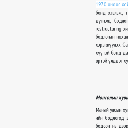
1970 оноос хо
бонд хэвлэж, 
дүгнэж, бодло
restructuring 
бодлогын нөхцл
хэрэгжүүлэх. Са
хүүтэй бонд да
өртэй үлддэг ху
Монголын хув
Манай улсын ху
ийн бодлогод э
бодсон нь дээ