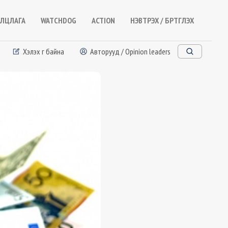
ЛЦЛАГА
WATCHDOG
ACTION
НЭВТРЭХ / БҮРТГҮҮЛЭХ
Хэлэх үг байна
Авторууд / Opinion leaders