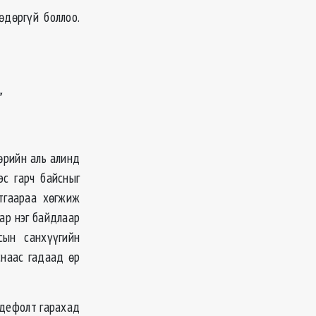
өдөргүй боллоо.
"
өрийн аль алинд
с гарч байсныг
утгаараа хөгжиж
мар нэг байдлаар
ын санхүүгийн
снаас гадаад өр
р дефолт гарахад