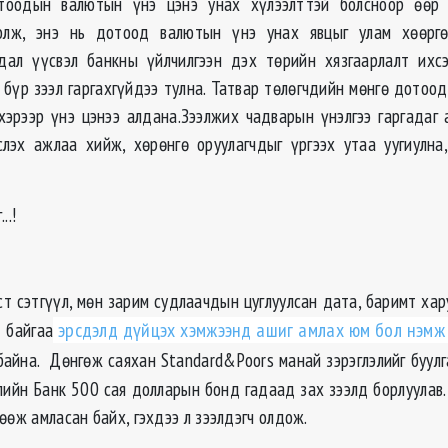
тоодын валютын үнэ цэнэ унах хүлээлттэй болсноор өөр
олж, энэ нь дотоод валютын үнэ унах явцыг улам хөөргө
дал үүсвэл банкны үйлчилгээн дэх төрийн хязгаарлалт ихсэ
л бүр зээл гаргахгүйдээ тулна. Татвар төлөгчдийн мөнгө дотоо
хэрээр үнэ цэнээ алдана.Зээлжих чадварын үнэлгээ гаргадаг 
лэх ажлаа хийж, хөрөнгө оруулагчдыг үргээх утаа уугиулна
..!
ст сэтгүүл, мөн зарим судлаачдын цуглуулсан дата, баримт хар
д байгаа
эрсдэлд дүйцэх хэмжээнд ашиг амлах юм бол нэмж 
айна. Дөнгөж саяхан Standard&Poors манай зэрэглэлийг буулг
ийн Банк 500 сая долларын бонд гадаад зах зээлд борлуулав. 
өөж амласан байх, гэхдээ л зээлдэгч олдож.