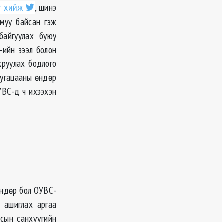
т хийж
, шинэ
муу байсан гэж
байгуулах буюу
-ийн зээл болон
жруулах бодлого
 хугацааны өндөр
УВС-д ч ихээхэн
өндөр бол ОУВС-
г ашиглах аргаа
сын санхүүгийн