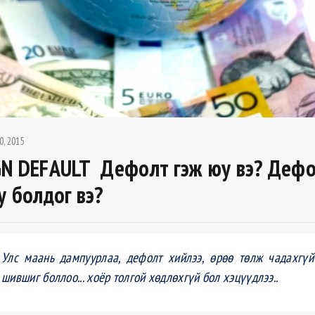
0, 2015
N DEFAULT Дефолт гэж юу вэ? Деф
у болдог вэ?
Улс маань дампуурлаа, дефолт хийлээ, өрөө төлж чадахгүй
шившиг боллоо... хоёр толгой хөдлөхгүй бол хэцүүдлээ..