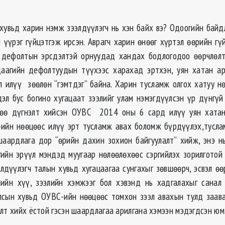
 хувьд харин нэмж зээлдүүлэгч нь хэн байх вэ? Одоогийн байд
 үүрэг гүйцэтгэж ирсэн. Аврагч харин өнөөг хүртэл өөрийн гүй
 дефолтын эрсдэлтэй орнуудад хандах бодлогодоо өөрчлөлт
даагийн дефолтуудын түүхээс харахад эртхэн, уян хатан ар
л илүү зөөлөн “гэмтдэг” байна. Харин тусламж олгох хатуу н
эл бус богино хугацаат зээлийг улам нэмэгдүүлсэн үр дүнгүй
төө дүгнэлт хийсэн ОУВС 2014 оны 6 сард илүү уян хатан
-ийн нөөцөөс илүү эрт тусламж авах боломж бүрдүүлэх,тусл
шаардлага дор “өрийн дахин зохион байгуулалт” хийж, энэ нь
гийн эрүүл мэндэд муугаар нөлөөлөхөөс сэргийлэх зорилготой 
элдүүлэгч талын хувьд хугацаагаа сунгахыг зөвшөөрч, эсвэл ө
ийн хүү, зээлийн хэмжээг бол хэвэнд нь хадгалахыг санал 
лсын хувьд ОУВС-ийн нөөцөөс томхон зээл авахын тулд заа
лт хийх ёстой гэсэн шаардлагаа арилгана хэмээн мэдэгдсэн юм