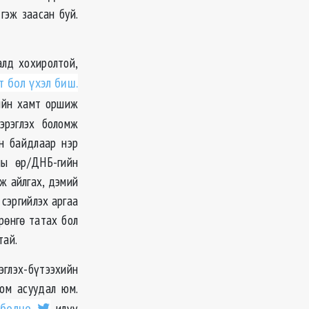
гэж заасан буй.
алд хохиролтой,
 бол үхэл биш.
ийн хамт оршиж
эрэглэх боломж
н байдлаар нэр
ны өр/ДНБ-гийн
мж айлгах, дэмий
 сэргийлэх аргаа
рөнгө татах бол
тай.
эглэх-бүтээхийн
том асуудал юм.
болно,
илүү