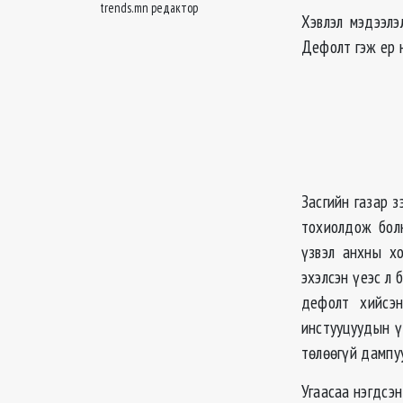
trends.mn редактор
Хэвлэл мэдээлэ
Дефолт гэж ер н
Засгийн газар 
тохиолдож бол
үзвэл анхны хо
эхэлсэн үеэс л 
дефолт хийсэ
инстууцуудын ү
төлөөгүй дампу
Угаасаа нэгдсэн