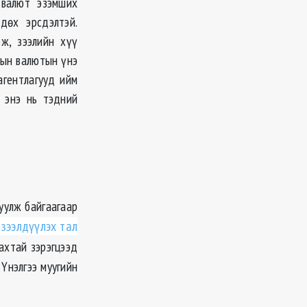
 валют эзэмших
дөх эрсдэлтэй.
ж, зээлийн хүү
дын валютын үнэ
агентлагууд ийм
, энэ нь тэдний
уулж байгаагаар
зээлдүүлэх тал
ахтай зэрэгцээд
Үнэлгээ муугийн