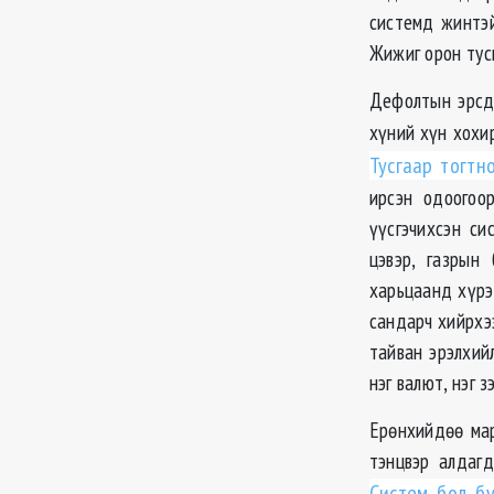
системд жинтэй
Жижиг орон тус
Дефолтын эрсдэ
хүний хүн хохи
Тусгаар тогтн
ирсэн одоогоо
үүсгэчихсэн с
цэвэр, газрын
харьцаанд хүрэх
сандарч хийрхээ
тайван эрэлхий
нэг валют, нэг 
Ерөнхийдөө мар
тэнцвэр алдагд
Систем бол бү