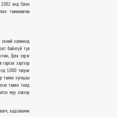
. 2002 онд Олон
лах төлөвлөгөө
ч эхний ээлжинд
олт байхгүй тул
тин, Грек зэрэг
л гаргах зэргээр
ээд 1000 төгрөг
Өр төлөх хугацаа
зээл төлөх талд
лгээ муу хэвээр
лагч, хадгаламж