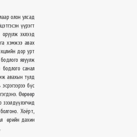
лаар олон улсад
цэтгэсэн үүрэгт
 оруулж эхлээд
га хэмжээ авах
өхцлийн дор урт
 бодлого явуулж
 бодлого санал
амж авахын тулд
 эсрэгээрээ бүс
гэгдэнэ. Өөрөөр
өр зээлдүүлэгчид
болгоно. Хоёрт,
вал өрийн дахин
.