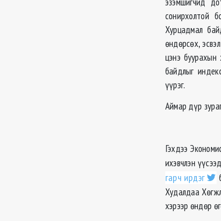
эзэмшигчид до
сонирхолтой б
Хурцадмал бай
өндөрсөх, эсвэ
цэнэ буурахын 
байдлыг индекс
үүрэг.
Аймар дүр зураг.
Гэхдээ Экономи
ихэвчлэн үүсээ
гарч ирдэг
б
Худалдаа Хөгжл
хэрээр өндөр өг