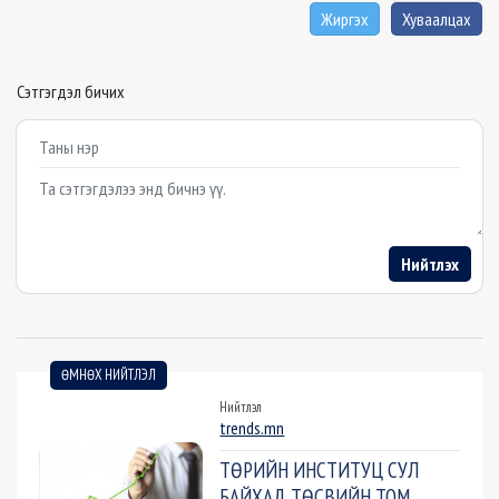
Жиргэх
Хуваалцах
Сэтгэгдэл бичих
Example textarea
Нийтлэх
ӨМНӨХ НИЙТЛЭЛ
Нийтлэл
trends.mn
ТӨРИЙН ИНСТИТУЦ СУЛ
БАЙХАД ТӨСВИЙН ТОМ