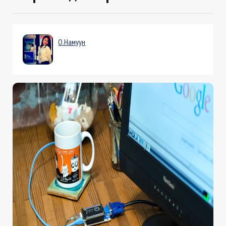
О.Намуун