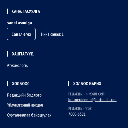
САНАЛ АСУУЛГА
sanal asuulga
Санал өгөх
Нийт санал: 1
ХАШТАГУУД
технологи
ХОЛБООС
ХОЛБОО БАРИХ
РЕДАКЦЫН И-МЭИЛ ХАЯГ:
Редакцийн бодлого
bolorerdene_b@hotmail.com
Үйлчилгээний нөхцөл
РЕДАКЦЫН УТАС:
7000-6321
Сурталчилгаа байршуулах