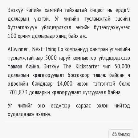
Энэхүү
чипийн
хамгийн гайхалтай онцлог нь ердөө 9
долларын үнэтэй. Уг
чипийн
тусламжтай эцсийн
бүтээгдэхүүн үйлдвэрлэхэд энгийн бүтээгдэхүүнээс
100 орчим
доллараар
хямд байх аж.
Allwinner , Next Thing Co компаниуд хамтран уг
чипийн
тусламжтайгаар 5000 гаруй компьютер үйлдвэрлэхээр
төлөвлөсөн байна. Энэхүү The Kickstarter
чип
50,000
долларын хөрөнгө оруулалт босгохоор төлөвлөж байсан ч
одоогийн байдлаар 14,000 ивээн тэтгэгчтэй болж
701,873 долларын хөрөнгө оруулалт цуглуулаад байна.
Уг
чипийг
энэ есдүгээр сараас эхлэн нийтэд
худалдаалж эхлэнэ.
Хэвлэх