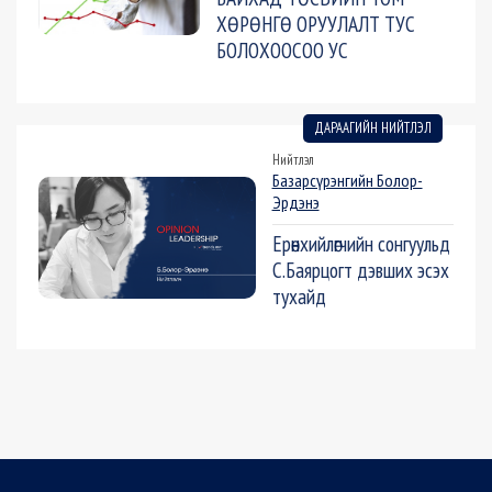
ХӨРӨНГӨ ОРУУЛАЛТ ТУС
БОЛОХООСОО УС
ДАРААГИЙН НИЙТЛЭЛ
Нийтлэл
Базарсүрэнгийн Болор-
Эрдэнэ
Ерөнхийлөгчийн сонгуульд
С.Баярцогт дэвших эсэх
тухайд