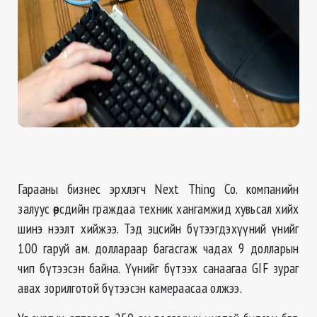
Гарааны бизнес эрхлэгч Next Thing Co. компанийн
залуус өөрсдийн
граждаа
техник хангамжид хувьсал хийх
шинэ нээлт хийжээ. Тэд эцсийн бүтээгдэхүүний үнийг
100 гаруй ам.
доллараар
багасгаж чадах 9 долларын
чип бүтээсэн байна. Үүнийг бүтээх санаагаа GIF зураг
авах зорилготой бүтээсэн камераасаа олжээ.