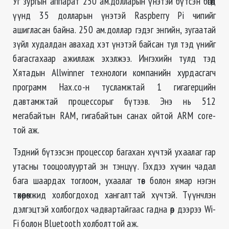
Уг
зургын
аппарат 250 ам.долларын үнэтэй бүтсэн бөгөөд
үүнд 35 долларын үнэтэй Raspberry Pi
чипийг
ашигласан байна. 250 ам.доллар гэдэг энгийн, зугаатай
зүйл худалдан авахад хэт үнэтэй байсан тул тэд үнийг
багасгахаар ажиллаж эхэлжээ.
Ингэхийн тулд тэд
Хятадын
Allwinner технологи компанийн хурдасгагч
программ Hax.co-н тусламжтай 1 гигагерцийн
давтамжтай процессорыг бүтээв. Энэ нь 512
мегабайтын RAM, гигабайтын санах ойтой ARM core-
той
аж.
Тэдний бүтээсэн процессор багахан хүчтэй ухаалаг гар
утасны тооцоолууртай эн тэнцүү. Гэхдээ хүчин чадал
бага шаардах тоглоом, ухаалаг төв болон ямар нэгэн
төхөөрөмжид холбогдоход хангалттай хүчтэй. Түүнчлэн
дэлгэцтэй холбогдох чадвартайгаас гадна өөр дээрээ Wi-
Fi болон Bluetooth холболттой аж.