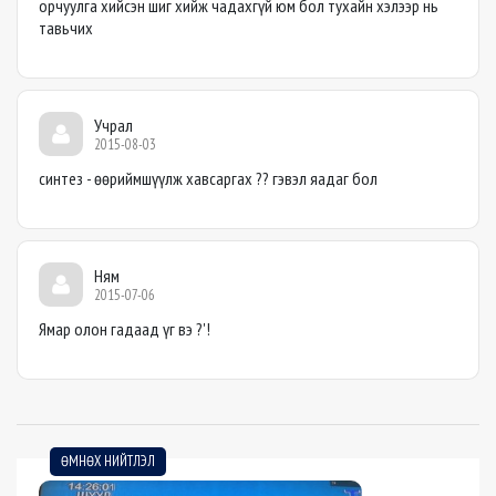
орчуулга хийсэн шиг хийж чадахгүй юм бол тухайн хэлээр нь
тавьчих
Учрал
2015-08-03
синтез - өөриймшүүлж хавсаргах ?? гэвэл яадаг бол
Ням
2015-07-06
Ямар олон гадаад үг вэ ?'!
ӨМНӨХ НИЙТЛЭЛ