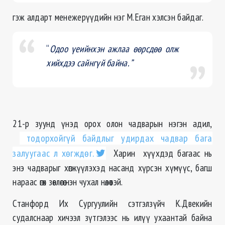
гэж алдарт менежерүүдийн нэг М.Еган хэлсэн байдаг.
“
Одоо үеийнхэн ажлаа өөрсдөө олж
хийхдээ сайнгүй байна. ”
21-р зуунд үнэд орох олон чадварын нэгэн адил,
тодорхойгүй байдлыг удирдах чадвар бага
залуугаас л хөгждөг.
Харин хүүхдэд багаас нь
энэ чадварыг хөгжүүлэхэд насанд хүрсэн хүмүүс, багш
нараас өгөх зөвлөгөө нэн чухал нөлөөтэй.
Станфорд Их Сургуулийн сэтгэлзүйч К.Двекийн
судалснаар хичээл зүтгэлээс нь илүү ухаантай байна