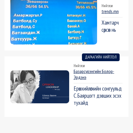
Нийтлэл
trends.mn
Хамтарч
сөрсөн нь
ДАРААГИЙН НИЙТЛЭЛ
Нийтлэл
Базарсүрэнгийн Болор-
Эрдэнэ
Ерөнхийлөгчийн сонгуульд
С.Баярцогт дэвших эсэх
тухайд