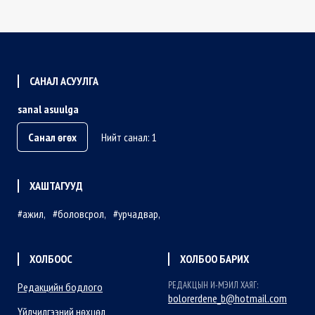
САНАЛ АСУУЛГА
sanal asuulga
Санал өгөх
Нийт санал: 1
ХАШТАГУУД
ажил
боловсрол
урчадвар
ХОЛБООС
ХОЛБОО БАРИХ
РЕДАКЦЫН И-МЭИЛ ХАЯГ:
Редакцийн бодлого
bolorerdene_b@hotmail.com
Үйлчилгээний нөхцөл