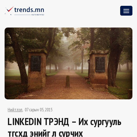
Нийтлэл
07 сарын 05, 2015
LINKEDIN ТРЭНД – Их сургууль
төгсөхдөө энийг л сурчих