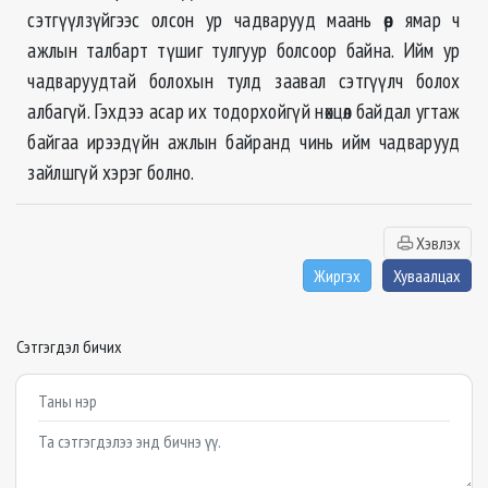
сэтгүүлзүйгээс олсон ур чадварууд маань өөр ямар ч
ажлын талбарт түшиг тулгуур болсоор байна. Ийм ур
чадваруудтай болохын тулд заавал сэтгүүлч болох
албагүй. Гэхдээ асар их тодорхойгүй нөхцөл байдал угтаж
байгаа ирээдүйн ажлын байранд чинь ийм чадварууд
зайлшгүй хэрэг болно.
Хэвлэх
Жиргэх
Хуваалцах
Сэтгэгдэл бичих
Example textarea