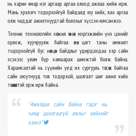
нь харин ямар нэг аргаар аргаа олоод ажлаа хийж ирж.
Мань эрхлэгч тодорхойгүй байдалд юу хийх, яах аргаа
олж чаддаг ажилтнуудтай болохыг хүссэн юмсанжээ.
Техник технологийн хөгжил өчнөөн мэргэжлийн үнэ цэнийг
орлож, хуучруулж байгаа өнөө цагт таны амжилт
тодорхойгүй бус нөхцөл байдлыг удирдахдаа хэр сайн
эсэхээс улам бүр хамаарах шинжтэй болж байна.
Харамсалтай нь сүүлийн үед их сургууль төгсөж байгаа
сайн оюутнууд тов тодорхой, шалгалт шиг ажил хийх
төсөөлөлтэй орж ирж байна.
"Ажилдаа сайн байна гэдэг нь,
чамд даалгаагүй ажлыг хийхийг
хэлнэ”