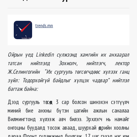
trends.mn
Ойрын үед Linkedin сүлжээнд хамгийн их анхаарал
татсан нийтлэлд Зохиолч, нийтлэгч, лектор
Ж.Селингогийн “Их сургууль төгсөгчдөөс хүлээх ганц
зүйл: Тодорхойгүй байдлыг хүлцэх чадвар” нийтлэл
багтаж байна:
Дээд сургууль төгсөөд 3 сар болсон шинэхэн сэтгүүлч
миний бие анхны бүтэн цагийн ажлын саналаа
Вилмингтонд хүлээж авч билээ. Эрхлэгч нь намайг
онгоцны буудалд тосож аваад, шуурхай өдрийн хоолны
дараа Фронт гудамжинд буулгаж, 17 цаг гэхэд нэг юм