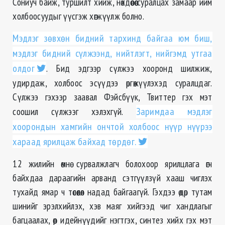
Сониуч байж, туршилт хийж, нөхдөөсөө суралцах замаар ийм
холбоосуудыг үүсгэж хөгжүүлж болно.
Мэдлэг зөвхөн бидний тархинд байгаа юм биш,
мэдлэг бидний сүлжээнд, нийтлэгт, нийгэмд утгаа
олдог
. Бид эдгээр сүлжээ хооронд шилжиж,
удирдаж, холбоос эсүүдээ өргөжүүлэхэд суралцдаг.
Сүлжээ гэхээр заавал Фэйсбүүк, Твиттер гэх мэт
соошил сүлжээг хэлэхгүй.
Заримдаа мэдлэг
хоорондын хамгийн ончтой холбоос нүүр нүүрээ
хараад ярилцаж байхад төрдөг.
12 жилийн өмнө сурвалжлагч болохоор ярилцлага өгч
байхдаа дараагийн арванд сэтгүүлзүй хааш чиглэх
тухайд ямар ч төсөөлөл надад байгаагүй. Гэхдээ өдөр тутам
шинийг эрэлхийлэх, хэв маяг хийгээд чиг хандлагыг
багцаалах, өөр идейнүүдийг нэгтгэх, синтез хийх гэх мэт