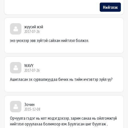
Нийтлэх
жүүсий жэй
2017-07-26
энэ үнэхээр зөв зүйтэй сайхан нийтлэл болжээ.
WAVY
2017-07-26
Ашигласан эх сурвалжуудаа бичих нь тийм ичгэвтэр зүйл үү?
Зочин
2015-12-08
Орчуулга гэдэг нь илт мэдэгдэхээр, зарим санаа нь ойлгомжгүй
нийтлэл оруулахаа болимоор юм. Буулгасан шиг буулгаж ,