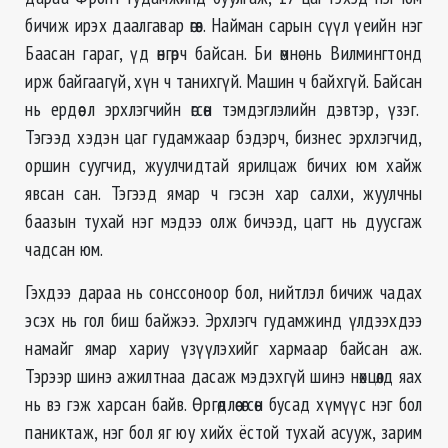
бичиж ирэх даалгавар өгөв. Найман сарын сүүл үеийн нэг
Баасан гараг, үд өнгөрч байсан. Би өмнө нь Вилмингтонд
ирж байгаагүй, хүн ч танихгүй. Машин ч байхгүй. Байсан
нь ердөө л эрхлэгчийн өгсөн тэмдэглэлийн дэвтэр, үзэг.
Тэгээд хэдэн цаг гудамжаар бэдэрч, бизнес эрхлэгчид,
оршин суугчид, жуулчидтай ярилцаж бичих юм хайж
явсан сан. Тэгээд ямар ч гэсэн хар салхи, жуулчны
баазын тухай нэг мэдээ олж бичээд, цагт нь дуусгаж
чадсан юм.
Гэхдээ дараа нь сонссоноор бол, нийтлэл бичиж чадах
эсэх нь гол биш байжээ. Эрхлэгч гудамжинд үлдээхдээ
намайг ямар хариу үзүүлэхийг хармаар байсан аж.
Тэрээр шинэ ажилтнаа дасаж мэдэхгүй шинэ нөхцөлд яах
нь вэ гэж харсан байв. Өргөдлөө өгсөн бусад хүмүүс нэг бол
паниктаж, нэг бол яг юу хийх ёстой тухай асууж, зарим