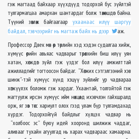
гэж магтаад байхаар хүүхдүүд тодорхой бус зүйлтэй
тулгармагцаа амархан шантардаг болж төлөвшдөг байна.
Түүний зөвлөж байгаагаар
ухаанаас илүү шаргуу
байдал, тэвчээрийг нь магтаж байх нь дээр
аж.
Профессор Двек мөн өөр төрлийн хэд хэдэн судалгаа хийж,
хүмүүс өөрийн авьяас чадварыг төрөлхийн биш илүү уян
хатан, хөгждөг зүйл гэж үздэг бол илүү амжилттай
ажилладгийг тогтоосон байдаг. “Хөгжих сэтгэлгээний хэв
шинж”-тэй хүмүүс хүнд хэцүү зүйлийг ур чадвараа
хөгжүүлэх боломж гэж хардаг. Ухаантай, толгойтой гэж
магтуулж ирсэн хүмүүс ийм нөхцөлд ихэвчлэн гайхшралд
орж, яг зөв төгс хариулт олох гээд улам бүр тулгамдахад
хүрдэг. Тодорхойгүй байдлыг хүлцэх чадвар нь
“холбоос эс” буюу идей хооронд шилжиж чаддаг,
аливааг тухайн агуулгад нь харах чадвараас хамаарна.