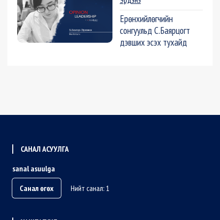
Эрдэнэ
Ерөнхийлөгчийн
сонгуульд С.Баярцогт
дэвших эсэх тухайд
САНАЛ АСУУЛГА
sanal asuulga
Санал өгөх
Нийт санал: 1