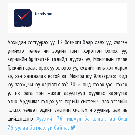
trends.mn
Архидан согтуурах уу, 12 болмогц баар хаах уу, хэлсэн
үгнийхээ төлөө чи эрүүгийн гэмт хэрэгтэн болох уу,
зөрчлийн бүртгэлтэй төдийд дуусах уу, Монголын төсөв
Грекийн араас орох уу эс орох уу, хүүхдийг чинь хэн харах
вэ, хэн хамгаалах ёстой вэ, Монгол юу үйлдвэрлэж, бид
юу зарж, чи юу хэрэглэх вэ? 2016 онд сэхэх үү эс сэхэх
үү.... их бага том жижиг асуултууд хуулиас хариугаа
олно. Ардчилал гэлцэх улс төрийн систем ч, зах зээлийн
гэлцэх чөлөөт эдийн засгийн систем ч хуулиар зам нь
шийдэгдэнэ.
Хуулийг 76 гишүүн батална.... аа биш
76-уулаа батлахгүй байна.