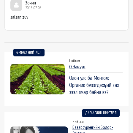
Зочин
2015-07-06
salsan zuv
ӨМНӨХ НИЙТЛЭЛ
Нийтлэл
О.Намуун
Олон улс ба Монгол:
Органик бүтээгдэхүүний зах
зээл ямар байна вэ?
ДАРААГИЙН НИЙТЛЭЛ
Нийтлэл
Базарсүрэнгийн Болор-