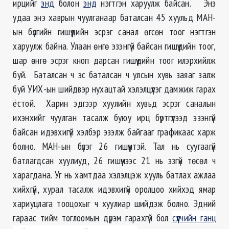
ирцийг
энд
болон
энд
нэгтгэн харуулж байсан. Энэ
удаа энэ хаврын чуулганаар баталсан 45 хуульд МАН-
ын бүлгийн гишүүдийн эсрэг санал өгсөн тоог нэгтгэн
харуулж байна. Улаан өнгө эзэнгүй байсан гишүүдийн тоог,
шар өнгө эсрэг кноп дарсан гишүүдийн тоог илэрхийлж
буй. Баталсан ч эс баталсан ч улсын хувь заяаг залж
буй УИХ-ын шийдвэр нухацтай хэлэлцүүлэг дамжиж гарах
ёстой. Харин эдгээр хуулийн хувьд эсрэг саналын
ихэнхийг чуулган тасалж буюу ирц бүртгүүлээд эзэнгүй
байсан идэвхигүй хэлбэр эзэлж байгааг графикаас харж
болно. МАН-ын бүлэг 26 гишүүнтэй. Тал нь суугаагүй
батлагдсан хуулиуд, 26 гишүүнээс 21 нь эзгүй төсөл ч
харагдана.
Уг нь хамтдаа хэлэлцэж хууль батлах ажлаа
хийхгүй, хурал тасалж идэвхигүй оролцоо хийхэд ямар
хариуцлага тооцохыг ч хуулиар шийдэж болно. Эдний
гараас тийм тоглоомын дүрэм гарахгүй бол
сүүлчийн ганц