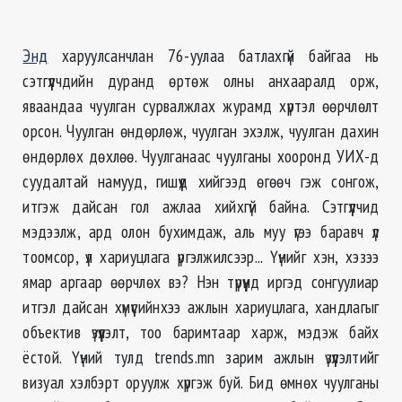
Энд
харуулсанчлан 76-уулаа батлахгүй байгаа нь
сэтгүүлчдийн дуранд өртөж олны анхааралд орж,
яваандаа чуулган сурвалжлах журамд хүртэл өөрчлөлт
орсон. Чуулган өндөрлөж, чуулган эхэлж, чуулган дахин
өндөрлөх дөхлөө. Чуулганаас чуулганы хооронд УИХ-д
суудалтай намууд, гишүүд хийгээд өгөөч гэж сонгож,
итгэж дайсан гол ажлаа хийхгүй байна. Сэтгүүлчид
мэдээлж, ард олон бухимдаж, аль муу үгээ баравч үл
тоомсор, үл хариуцлага үргэлжилсээр... Үүнийг хэн, хэзээ
ямар аргаар өөрчлөх вэ? Нэн түрүүнд иргэд сонгуулиар
итгэл дайсан хүмүүсийнхээ ажлын хариуцлага, хандлагыг
объектив үзүүлэлт, тоо баримтаар харж, мэдэж байх
ёстой. Үүний тулд trends.mn зарим ажлын үзүүлэлтийг
визуал хэлбэрт оруулж хүргэж буй. Бид өмнөх чуулганы