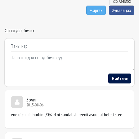
Хэвлэх
Жиргэх
Хуваалцах
Сэтгэгдэл бичих
Example textarea
Нийтлэх
Зочин
2015-08-06
ene ulsiin ih hurliin 90%-d ni sandal shireenii asuudal heleltslee