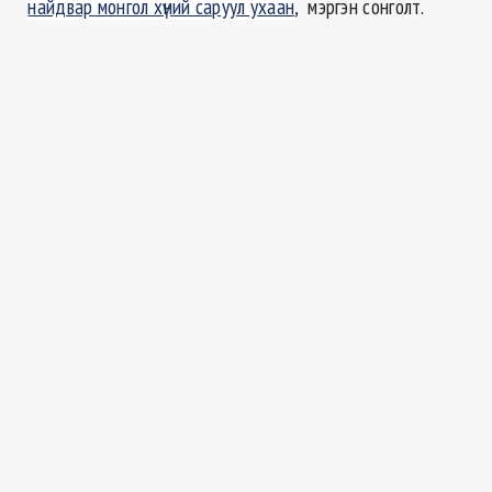
найдвар монгол хүний саруул ухаан
, мэргэн сонголт.