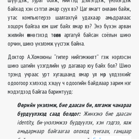
байхад хэн сэтгэл амар суух вэ? Цаг ямагт онлаин байж,
утас компьютерээ шалгахгүй удахаар амьдралаас
хоцорч байгаа юм шиг байх ямар вэ? Энэ бүхэн арван
жилийн өмнө гэхэд төсөөлөх аргагүй байсан соёлын шинэ
орчин, шинэ үнэлэмж үүсгэж байна.
Доктор А.Хомоюны “гипер нийгэмжилт” гэж нэрлэсэн
шинэ цагийн үзэгдлийн үр дагавар юу байх бол? Шинэ
трэнд учраас урт хугацаанд ямар ул мөр үлдээхийг
одоогоор хэлэхэд хэцүү ч одоогийн байдлаар зарим нэг
мэдэгдээд байгаа баримтууд:
Өөрийн үнэлэмж, бие даасан
би, ялгамж чанараа
бүрдүүлэхэд саад болдог:
Жинхэнэ бие даасан
identity, би-үнэлэмжээ бүрдүүлэх, хэн гэдгээ, яаж
амьдармаар байгаагаа олоход тунгаах, ганцаар