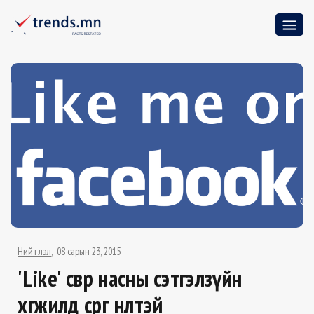
Нийтлэл
08 сарын 23, 2015
'Like' өсвөр насны сэтгэлзүйн
хөгжилд сөрөг нөлөөтэй