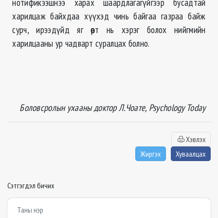
нотификээшнээ харах шаардлагагүйгээр бусадтай
харилцаж байхдаа хүүхэд чинь байгаа газраа байж
сурч, ирээдүйд яг өөрт нь хэрэг болох нийгмийн
харилцааны ур чадварт суралцах болно.
Боловсролын ухааны доктор Л.Чоате, Psychology Today
Хэвлэх
Жиргэх
Хуваалцах
Сэтгэгдэл бичих