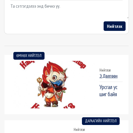
Example textarea
Нийтлэх
ӨМНӨХ НИЙТЛЭЛ
Нийтлэл
Э.Дөлгөөн
Урсгал ус
шиг байя
ДАРААГИЙН НИЙТЛЭЛ
Нийтлэл