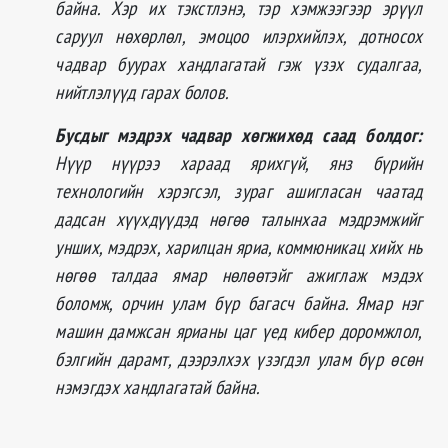
байна. Хэр их тэкстлэнэ, тэр хэмжээгээр эрүүл
саруул нөхөрлөл, эмоцоо илэрхийлэх, дотносох
чадвар буурах хандлагатай гэж үзэх судалгаа,
нийтлэлүүд гарах болов.
Бусдыг мэдрэх чадвар хөгжихөд саад болдог:
Нүүр нүүрээ хараад ярихгүй, янз бүрийн
технологийн хэрэгсэл, зураг ашигласан чаатад
дадсан хүүхдүүдэд нөгөө талынхаа мэдрэмжийг
унших, мэдрэх, харилцан яриа, коммюникац хийх нь
нөгөө талдаа ямар нөлөөтэйг ажиглаж мэдэх
боломж, орчин улам бүр багасч байна. Ямар нэг
машин дамжсан ярианы цаг үед кибер доромжлол,
бэлгийн дарамт, дээрэлхэх үзэгдэл улам бүр өсөн
нэмэгдэх хандлагатай байна.