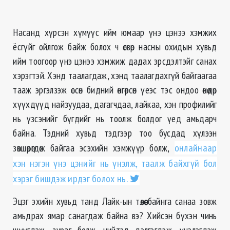
Насанд хүрсэн хүмүүс ийм юмаар үнэ цэнээ хэмжих
ёсгүйг ойлгож байж болох ч өсвөр насны охидын хувьд
ийм тоогоор үнэ цэнээ хэмжиж дадах эрсдэлтэйг санах
хэрэгтэй. Хэнд таалагдаж, хэнд таалагдахгүй байгаагаа
тааж эргэлзэж өссөн бидний өнгөрсөн үеэс тэс ондоо өнөөдөр
хүүхдүүд найзуудаа, дагагчдаа, лайкаа, хэн профилийг
нь үзсэнийг бүгдийг нь тоолж болдог үед амьдарч
байна. Тэдний хувьд тэдгээр тоо бусдад хүлээн
зөвшөөрөгдөж байгаа эсэхийн хэмжүүр болж,
онлайнаар
хэн нэгэн үнэ цэнийг нь үнэлж, таалж байхгүй бол
хэрэг бишдэж ирдэг болох нь.
Эцэг эхийн хувьд танд Лайк-ын төлөө байнга санаа зовж
амьдрах ямар санагдаж байна вэ? Хийсэн бүхэн чинь
шүүгдэж, зураг болж, нийтэд дэлгэгдэж, үнэлэгдэж