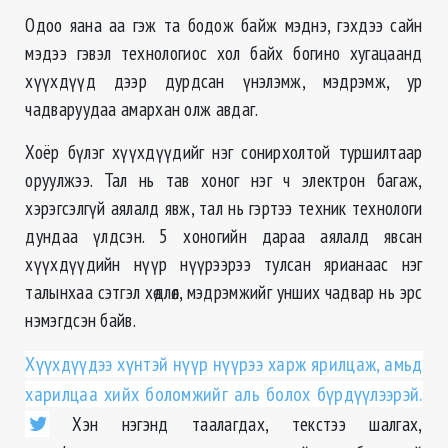
Одоо яана аа гэж та бодож байж мэднэ, гэхдээ сайн
мэдээ гэвэл технологиос хол байх богино хугацаанд
хүүхдүүд дээр дурдсан үнэлэмж, мэдрэмж, ур
чадваруудаа амархан олж авдаг.
Хоёр бүлэг хүүхдүүдийг нэг сонирхолтой туршилтаар
оруулжээ. Тал нь тав хоног нэг ч электрон багаж,
хэрэгсэлгүй аялалд явж, тал нь гэртээ техник технологи
дундаа үлдсэн. 5 хоногийн дараа аялалд явсан
хүүхдүүдийн нүүр нүүрээрээ тулсан ярианаас нэг
талынхаа сэтгэл хөдлөл, мэдрэмжийг унших чадвар нь эрс
нэмэгдсэн байв.
Хүүхдүүдээ хүнтэй нүүр нүүрээ харж ярилцаж, амьд
харилцаа хийх боломжийг аль болох бүрдүүлээрэй.
Хэн нэгэнд таалагдах, текстээ шалгах,