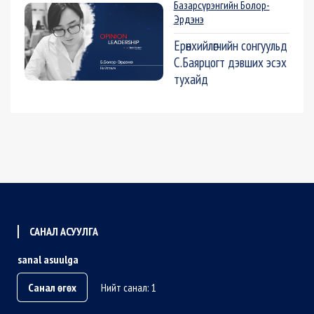
Базарсүрэнгийн Болор-
Эрдэнэ
Ерөнхийлөгчийн сонгуульд
С.Баярцогт дэвших эсэх
тухайд
САНАЛ АСУУЛГА
sanal asuulga
Санал өгөх
Нийт санал: 1