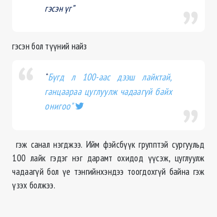
гэсэн үг”
гэсэн бол түүний найз
“
Бүгд л 100-аас дээш лайктай,
ганцаараа цуглуулж чадаагүй байх
онигоо"
гэж санал нэгджээ. Ийм фэйсбүүк групптэй сургуульд
100 лайк гэдэг нэг дарамт охидод үүсэж, цуглуулж
чадаагүй бол үе тэнгийнхэндээ тоогдохгүй байна гэж
үзэх болжээ.