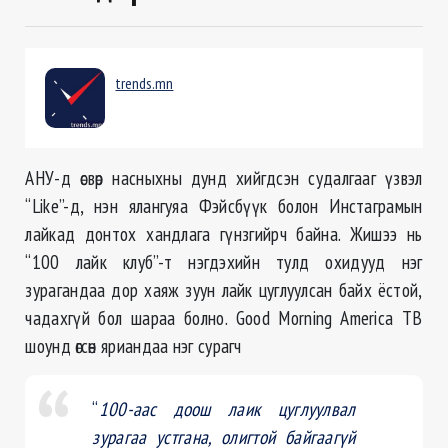
trends.mn
АНУ-д өсвөр насныхны дунд хийгдсэн судалгааг үзвэл
“Like”-д, нэн ялангуяа Фэйсбүүк болон Инстаграмын
лайкад донтох хандлага гүнзгийрч байна. Жишээ нь
“100 лайк клуб”-т нэгдэхийн тулд охидууд нэг
зурагандаа дор хаяж зуун лайк цуглуулсан байх ёстой,
чадахгүй бол шараа болно. Good Morning America ТВ
шоунд өгсөн яриандаа нэг сурагч
“
100-аас доош лаик цуглуулвал
зурагаа устгана, олигтой байгаагүй