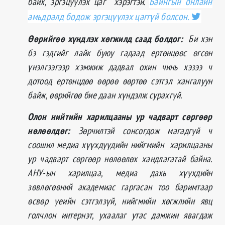
байх, эргэцүүлэх цаг хэрэгтэй.
Байнгын онлаин
амьдралд бодож эргэцүүлэх цаггүй болсон.
Өөрийгөө хүндлэх хөгжилд саад болдог:
Би хэн
бэ гэдгийг лайк буюу гадаад ертөнцөөс өгсөн
үнэлгээгээр хэмжиж дадвал охин чинь хэзээ ч
дотоод ертөнцдөө өөрөө өөртөө сэтгэл хангалуун
байж, өөрийгөө бие даан хүндэлж сурахгүй.
Олон нийтийн харилцааны ур чадварт сөргөөр
нөлөөлдөг:
Зөрчилтэй сонсогдож магадгүй ч
соошил медиа хүүхдүүдийн нийгмийн харилцааны
ур чадварт сөргөөр нөлөөлөх хандлагатай байна.
АНУ-ын харилцаа, медиа дахь хүүхдийн
зөвлөгөөний академиас гаргасан тоо баримтаар
өсвөр үеийн сэтгэлзүй, нийгмийн хөгжлийн явц
голчлон интернэт, ухаалаг утас дамжин явагдаж