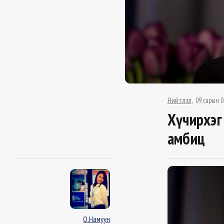
Нийтлэл
09 сарын 0
Хүчирхэг
амбиц
О.Намуун