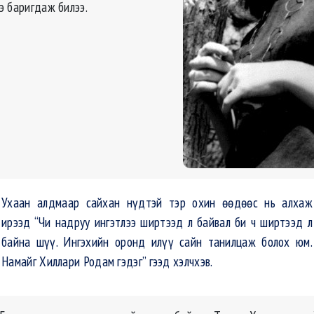
э баригдаж билээ.
Ухаан алдмаар сайхан нүдтэй тэр охин өөдөөс нь алхаж
ирээд “Чи надруу ингэтлээ ширтээд л байвал би ч ширтээд л
байна шүү. Ингэхийн оронд илүү сайн танилцаж болох юм.
Намайг Хиллари Родам гэдэг” гээд хэлчхэв.