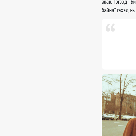
авав. Тэгээд “
байна” гэхэд нь