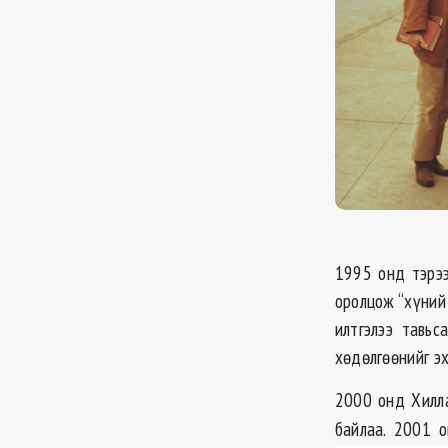
1995 онд тэрээ
оролцож “хүний 
илтгэлээ тавьс
хөдөлгөөнийг э
2000 онд Хилл
байлаа. 2001 