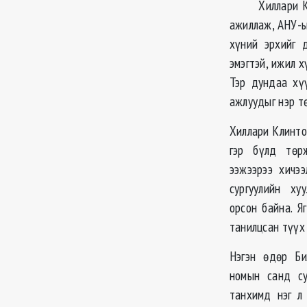
Хиллари Клинт
ажиллаж, АНУ-ы
хүний эрхийг д
эмэгтэй, ижил х
Тэр дундаа хү
ажлуудыг нэр т
Хиллари Клинто
гэр бүлд төрж
ээжээрээ хичэ
сургуулийн ху
орсон байна. Я
танилцсан түүх
Нэгэн өдөр Би
номын санд су
танхимд нэг л