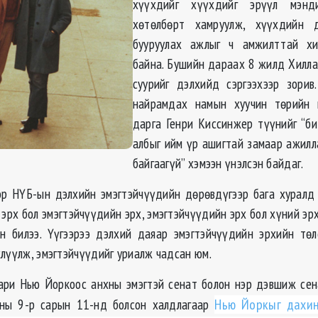
хүүхдийг хүүхдийг эрүүл мэнд
хөтөлбөрт хамруулж, хүүхдийн 
бууруулах ажлыг ч амжилттай хи
байна. Бушийн дараах 8 жилд Хилл
суурийг дэлхийд сэргээхээр зорив
найрамдах намын хуучин төрийн 
дарга Генри Киссинжер түүнийг “би
албыг ийм үр ашигтай замаар ажил
байгаагүй” хэмээн үнэлсэн байдаг.
р НҮБ-ын дэлхийн эмэгтэйчүүдийн дөрөвдүгээр бага хуралд
эрх бол эмэгтэйчүүдийн эрх, эмэгтэйчүүдийн эрх бол хүний эрх
ан билээ. Үүгээрээ дэлхий даяар эмэгтэйчүүдийн эрхийн тө
хлүүлж, эмэгтэйчүүдийг уриалж чадсан юм.
ари Нью Йоркоос анхны эмэгтэй сенат болон нэр дэвшиж сен
оны 9-р сарын 11-нд болсон халдлагаар
Нью Йоркыг дахин