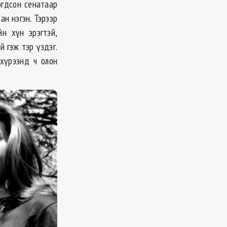
гдсон сенатаар
н нэгэн. Тэрээр
йн хүн эрэгтэй,
й гэж тэр үздэг.
хүрээнд ч олон