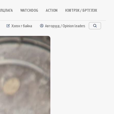
ЛЦЛАГА
WATCHDOG
ACTION
НЭВТРЭХ / БҮРТГҮҮЛЭХ
Хэлэх үг байна
Авторууд / Opinion leaders