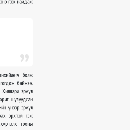
лэнэ гэж найдаж
нхийлөгч болж
гогдож байжээ.
а Хиллари эрүүл
ориг шулуудсан
ийн үнээр эрүүл
вах эрхтэй гэж
 хүртэлх тооны