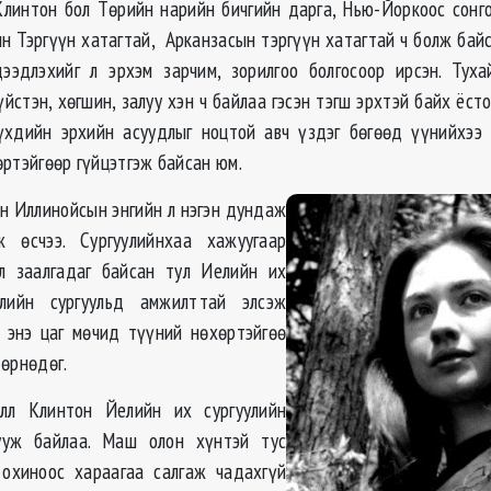
он бол Төрийн нарийн бичгийн дарга, Нью-Йоркоос сонго
н Тэргүүн хатагтай, Арканзасын тэргүүн хатагтай ч болж байса
ээдлэхийг л эрхэм зарчим, зорилгоо болгосоор ирсэн. Туха
үйстэн, хөгшин, залуу хэн ч байлаа гэсэн тэгш эрхтэй байх ёсто
үхдийн эрхийн асуудлыг ноцтой авч үздэг бөгөөд үүнийхээ 
өртэйгөөр гүйцэтгэж байсан юм.
н Иллинойсын энгийн л нэгэн дундаж
 өсчээ. Сургуулийнхаа хажуугаар
эл заалгадаг байсан тул Иелийн их
улийн сургуульд амжилттай элсэж
г энэ цаг мөчид түүний нөхөртэйгөө
 өрнөдөг.
лл Клинтон Йелийн их сургуулийн
уж байлаа. Маш олон хүнтэй тус
 охиноос хараагаа салгаж чадахгүй