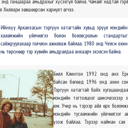
Би энд ганцаараа амьдрахыг хүсэхгүй байна. Чамайг надтай гэр
 л Хиллари зөвшөөрсөн хариулт өгчээ.
Ийнхүү Арканзасын тэргүүн хатагтайн хувьд эрүүл мэндийн
халамжийн үйлчилгээ болон боловсролын стандартыг
сайжруулахаар голчлон ажиллаж байлаа. 1980 онд Челси охин
нь төрснөөр тэр хувийн амьдралдаа анхаарч эхэлсэн байна.
Билл Клинтон 1992 онд анх Ерө
байсан бөгөөд 1996 онд ахин сон
Тэргүүн хатагтай байх хугацаанда
мэндийн тогтолцоог шинэчлэхээр з
юм. Учир нь тэрээр айл өрх боломж
мэндийн тусламжийн үйлчилгээг а
үзэж байлаа. Тэрээр найман сая