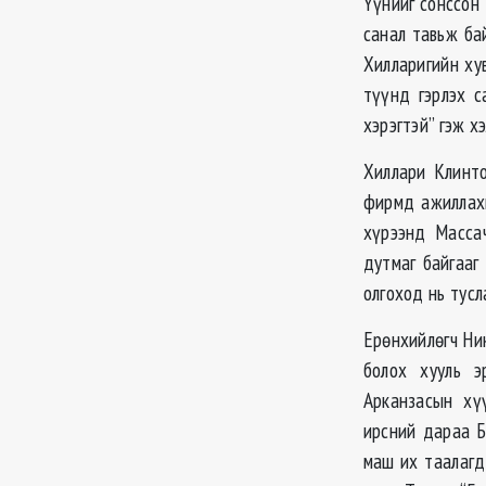
Үүнийг сонссон 
санал тавьж ба
Хилларигийн ху
түүнд гэрлэх с
хэрэгтэй” гэж х
Хиллари Клинто
фирмд ажиллах
хүрээнд Масса
дутмаг байгааг
олгоход нь тусл
Ерөнхийлөгч Ни
болох хууль э
Арканзасын хүү
ирсний дараа Б
маш их таалагд