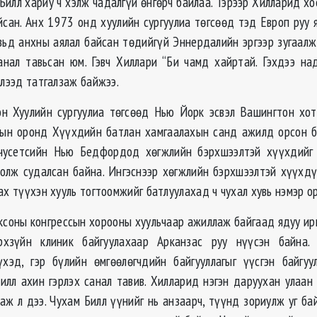
Билл хариу ч хэлж чадалгүй өнгөрч байлаа. Тэрээр Хилларид хо
йсан. Анх 1973 онд хуулийн сургуулиа төгсөөд тэд Европ руу я
вьд анхны аялал байсан төдийгүй Эннердалийн эргээр зугаалж
анал тавьсан юм. Гэвч Хиллари “Би чамд хайртай. Гэхдээ на
элээд татгалзаж байжээ.
н Хуулийн сургуулиа төгсөөд Нью Йорк эсвэл Вашингтон хо
ын оронд Хүүхдийн батлан хамгаалахын санд ажилд орсон б
чусетсийн Нью Бедфордод хөгжлийн бэрхшээлтэй хүүхдийг с
 олж судалсан байна. Ингэснээр хөгжлийн бэрхшээлтэй хүүхд
ах түүхэн хууль тогтоомжийг батлуулахад ч чухал хувь нэмэр ор
ксоны конгрессын хорооны хуульчаар ажиллаж байгаад ядуу ир
рхзүйн клиник байгуулахаар Арканзас руу нүүсэн байна.
хэд, гэр бүлийн өмгөөлөгчдийн байгууллагыг үүсгэн байгуу
илл ахин гэрлэх санал тавив. Хилларид нэгэн даруухан улаан
аж л дээ. Чухам Билл үүнийг нь анзаарч, түүнд зориулж уг б