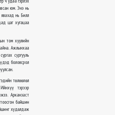
ёр ч удаа гэрлэх
всан юм. Энэ нь
 явахад нь Билл
дад цаг хугацаа
тын том хуулийн
айна. Ажлынхаа
ургах сургууль
үүдэд боловсрол
уулсан.
гэдийн төлөөлөл
 Ийнхүү тэрээр
лжээ. Арканзаст
 тоосгон байшин
айшинг худалдаж