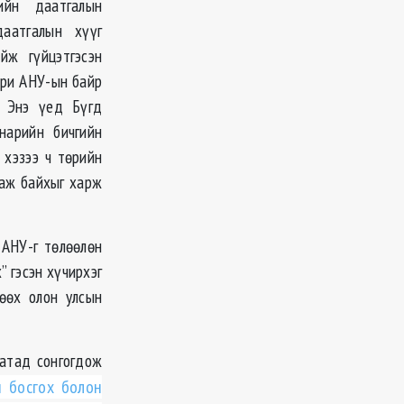
ийн даатгалын
даатгалын хүүг
йж гүйцэтгэсэн
ари АНУ-ын байр
. Энэ үед Бүгд
нарийн бичгийн
 хэзээ ч төрийн
лаж байхыг харж
 АНУ-г төлөөлөн
” гэсэн хүчирхэг
лөөх олон улсын
атад сонгогдож
 босгох болон