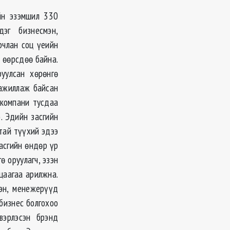
йн эзэмшил 330
эг бизнесмэн,
рчлан соц үеийн
д өөрсдөө байна.
уулсан хөрөнгө
 ажиллаж байсан
 компани тусдаа
. Эдийн засгийн
лтай түүхий эдээ
засгийн өндөр үр
 оруулагч, эзэн
ьцаагаа арилжна.
эн, менежерүүд
бизнес болгохоо
вэрлэсэн брэнд