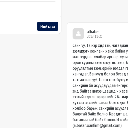
Нийтлэх
albaker
2017-11-23
Сайн уу, Та нэр хүндтэй, магадл
зээлдүүлэгч компани хайж байна у
маш хурдан, хялбар аргаар, хуви
орон сууцны зээл, оюутны зээл, 
оруулалтын зээл, өрийн нэгдэл гэ
хангадаг. Банкууд болон бусад с
татгалзсан уу? Та нэгтгэх буюу 
Санхүүгийн бүх асуудлуудаа өнгөр
энд байгаа шигээ цаашид ч хараг
зээлийн эргэн төлөлтийг 2% -иар
хүртэлх зээлийг санал болгодог
холбоо барьж, санхүүгийн асуудла
баяртай байх болно, Кредит шал
баталгаатай байх болно. И-мэйл
(
albakerloanfirm@gmail.com
).