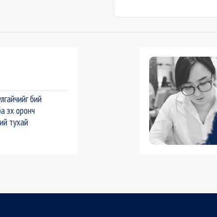
лгайчийг бий
ба эх оронч
ний тухай