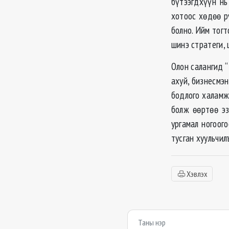
бүтээгдхүүн нь
хотоос хөдөө р
болно. Ийм тогт
шинэ стратеги, 
Олон салангид “
ахуй, бизнесмэн
бодлого халамж
болж өөртөө эз
ургамал ногоог
тусган хуульчил
Хэвлэх
Сэтгэгдэл бичих