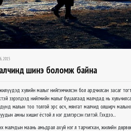
6, 2015
алчинд шинэ боломж байна
жилүүдэд хувийн малыг нийгэмчилсэн бол ардчилсан засаг тогт
тэй зэрэгцээд нийгмийн малыг буцаагаад малчдад нь хувьчилса
дүнд малын тоо толгой эрс өсч, мянгат малчид олширч малын
уудын амны хишиг ёстой л нэг дэлгэрсэн гэлтэй. Гэхдээ...
х малчдын маань амьдрал ахуй нэг л тарчигхан, жилийн дөрвө