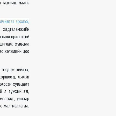
ол малчид маань
чилгээ эрхлэх,
 хадгаламжийн
огтмол орлоготой
шиглаж хувьцаа
нес хөгжлийн цоо
д нэгдэж нийлэх,
хоршоод, жижиг
элссэн хувьцаат
й л түүхий эд,
мпанид, улмаар
с мал маллагаа,