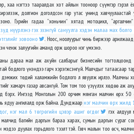
эр, хаа нэгтээ тааралдах хот айлын тооноор сүүмгэр гэрэл ё
жирэлзэж, долгион доголдсон гар утас унинд хавчуулаастай
зоно. Гэрийн гадаа “хоньчин” хятад мотоцикл, “аргалчин
зуд нүүрлэнэ гэх эзэнгүй сануулга хэдэн малаа мах болго 
этгэлийг зовооно
. Ноос, ноолуурыг чинь биржээр арилжаад
сэн ченж залуугийн аманд орж шороо нэг үмхэнэ.
саны дараа мал аж ахуйн салбарыг бизнесийн тогтолцоонд 
цтай бодлого үнэндээ гарч хэрэгжсэнгүй. Малчдыг татаасаар та
 дэмжих төдий халамжийн бодлого л явуулж ирлээ. Малчны 
тийг хамарч газар авсангүй. Том том тоо үзүүлэх хөдөө аж ах
од бэрх. Ингээд Монголын 200 орчим мянган малчин өрх 50
 нь ядуу ангилалд орж байна. Дунджаар
нэг малчин өрх жилд 
дог, нэг мал 6 төгрөгийн цэвэр ашиг өгдөг
гэх алдуул 
 малчид багийн даргын бараа харах, сумын даргын сураг с
н мэдээ дуулах горьдлого тээлттэй. Гэвч малын тоо өсч, малчн