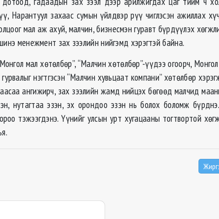
 дотоод, гадаадын зах зээл дээр арилжигдах цаг тийм ч хо
үү, Нарантуул захаас сумын үйлдвэр рүү чиглэсэн ажиллах хү
олцоог мал аж ахуй, малчин, бизнесмэн гуравт бүрдүүлэх хөгжл
шинэ менежмент зах зээлийн нийгэмд хэрэгтэй байна.
Монгол мал хөтөлбөр”, “Малчин хөтөлбөр”-үүдээ огоорч, Монго
 гурвалыг нэгтгэсэн “Малчин хувьцаат компани” хөтөлбөр хэрэ
аасаа ангижирч, зах зээлийн жамд нийцэх бөгөөд малчид маан
эн, нутагтаа эзэн, эх орондоо эзэн нь болох боломж бүрднэ.
оороо тэжээгдэнэ. Үүнийг улсын урт хугацааны тогтвортой хөг
ъя.
Жирг