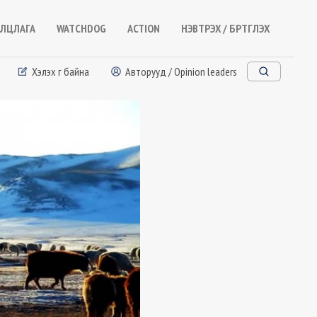
ЛЦЛАГА
WATCHDOG
ACTION
НЭВТРЭХ / БҮРТГҮҮЛЭХ
Хэлэх үг байна
Авторууд / Opinion leaders