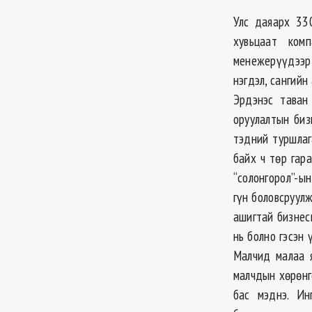
Улс даяарх 33
хувьцаат ком
менежерүүдээр 
нэгдэл, сангийн
Эрдэнэс таван
оруулалтын биз
тэдний туршлаг
байх ч төр гар
“солонгорол”-ын
гүн боловсруулж
ашигтай бизнес
нь болно гэсэн 
Малчид малаа 
малчдын хөрөнг
бас мэднэ. Ин