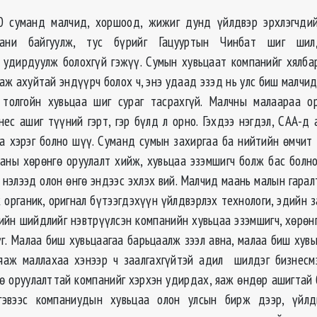
0 суманд малчид, хоршоод, жижиг дунд үйлдвэр эрхлэгчди
пани байгуулж, тус бүрийг Гацууртын Чинбат шиг шилд
удирдуулж болохгүй гэжүү. Сумын хувьцаат компанийг хялба
 аж ахуйтай эндүүрч болох ч, энэ удаад эзэд нь улс биш малчи
 толгойн хувьцаа шиг сураг тасрахгүй. Малчны малаараа ор
нес ашиг түүний гэрт, гэр бүлд л орно. Гэхдээ нэгдэл, САА-д
а хэрэг болно шүү. Суманд сумын захиргаа ба нийтийн өмчит
ааны хөрөнгө оруулалт хийж, хувьцаа эзэмшигч болж бас болно
 нэлээд олон өнгө эндээс эхлэх вий. Малчид маань малын гара
 органик, оригнал бүтээгдэхүүн үйлдвэрлэх технологи, эдийн 
ийн шийдлийг нэвтрүүлсэн компанийн хувьцаа эзэмшигч, хөрөнгө
үг. Малаа биш хувьцаагаа барьцаалж зээл авна, малаа биш хув
яаж маллахаа хэнээр ч заалгахгүйтэй адил шилдэг бизнесм
ө оруулалттай компанийг хэрхэн удирдах, яаж өндөр ашигтай 
гэвээс компаниудын хувьцаа олон улсын бирж дээр, үйлд