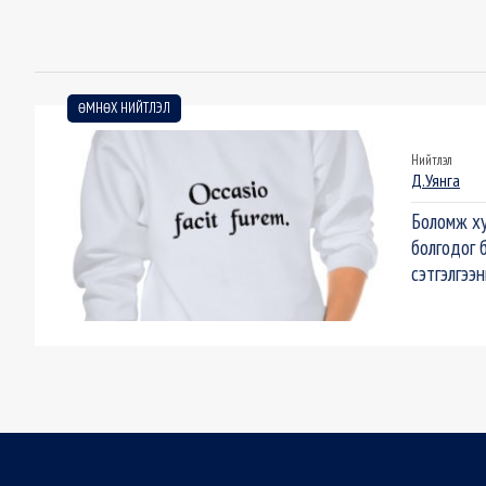
ӨМНӨХ НИЙТЛЭЛ
Нийтлэл
Д.Уянга
Боломж ху
болгодог 
сэтгэлгээ