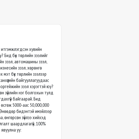
ан итгэмжлэгдсэн хувийн
у? Бид бүх төрлийн зээлийг
йн зээл, автомашины зээл,
бизнесийн зээл, хөрөнгө
х мэт бүх төрлийн зээлээр
анхүүгийн байгууллагуудаас
моргейжийн зээл хэрэгтэй юу?
сөн зүйлийн нэг болгохын тулд
дахгүй байгаарай. Бид
 өсгөж 5000-аас 50,000,000
. Өнөөдөр бидэнтэй имэйлээр
а, өнгөрсөн зүйлээ хийхэд
галт шаардлагагүй, 100%
 явуулна уу: