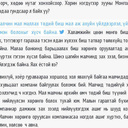
орч, хөдөө нутаг хонхойсоор. Хорин нэгдүгээр зууны Монг
адаа гундсаар л байх уу?
алчин мал маллах төдий биш мал аж ахуйн үйлдвэрлэл, үйл
смэн болохыг хүсч байна.
Халамжийн цөөн мөнгө биш
, тэтгэвэрт гарахаа тэсэн ядан хүлээх биш татвар төлөхүйц т
айна. Малаа банкинд барьцаалах биш хөрөнгө оруулалтад а
үртэх гэгээн хүсэл байна. Шинэ цагийн малчинд зах зээл, биз
йлэгдэж байна. Яах ёстой вэ?
авихгүй, хоёр гураваараа хоршоод хол явахгүй байгаа малчида
 хувьцаат компани байгуулах боломж бий. Малчид төдийгүй 
рхлэгчид ч нэгднэ. Мал малчны өрхийн өмч төдий биш түүний 
ь нийлүүлсэн хөрөнгө болох тухай юм. Малын гаралтай бүхи
омпаниар дамжиж зах зээлд нийлүүлэгдэж ашиг нь шууд ко
Малчин хөрөнгө оруулсан компаниасаа ногдол ашиг хүртнэ, ба
лин, хөлсөө ч авна.