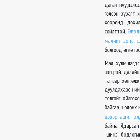
даган нүүдэлсэ
голсон зурагт 
хооронд дохил
сойлттой.
Өвөл 
малчин зоны с
болгоод өгнө гэ
Мал хувьчлагд
цэгцтэй, далай
татвар хөнгөлж
дуулдахаас ний
толгойг ойлгох
байгаа ч олонх
цэвэр ашиг ол
байна. Ядарсан
“шинэ” бодлогы