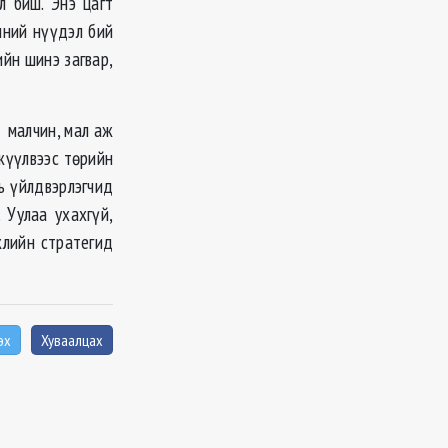
л биш. Энэ цагт
чний нүүдэл бий
ийн шинэ загвар,
л малчин, мал аж
гжүүлвээс төрийн
ь үйлдвэрлэгчид
 Уулаа ухахгүй,
жлийн стратегид
эх
Хуваалцах