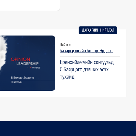
ДАРААГИЙН НИЙТЛЭЛ
Нийтлэл
Базарсүрэнгийн Болор-Эрдэнэ
Ерөнхийлөгчийн сонгуульд
С.Баярцогт дэвших эсэх
тухайд