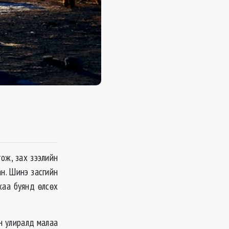
ож, зах зээлийн
н. Шинэ засгийн
хаа буянд өлсөх
н улиралд малаа