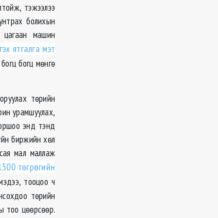
лтойж, тэжээлээ
 унтрах болихын
” цагаан машин
гэх ятгалга мэт
 богц богц мөнгө
оруулах төрийн
рин урамшуулах,
хоршоо энд тэнд
уйн биржийн хөл
 сая мал маллаж
1500 төгрөгийн
мэдээ, тооцоо ч
онсохдоо төрийн
ы тоо цөөрсөөр.