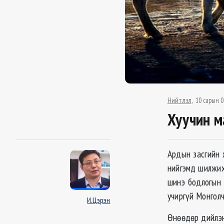
Нийтлэл
10 сарын 0
Хуучин м
Ардын засгийн 
нийгэмд шилжих
шинэ бодлогын 
учиргүй Монголч
И.Цэрэн
Өнөөдөр дийлэн