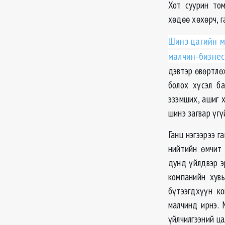
Хот суурин том
хөдөө хөхөрч, г
Шинэ цагийн м
малчин-бизне
дэвтэр өвөртлөх
болох хүсэл б
эзэмших, ашиг х
шинэ загвар үгү
Ганц нэгээрээ г
нийтийн өмчит
дунд үйлдвэр э
компанийн хув
бүтээгдхүүн к
малчинд ирнэ. 
үйлчилгээний ца