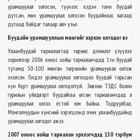
урамшуулал олгосон, түүнээс хэдэн тонн буудай
дутсан, мөн урамшуулал олгосон буудайнаас яагаад
дутаад байдаг талаар авч үзье.
Буудайн урамшууллын мөнгийг хэрхэн олгодог вэ
Улаанбуудай тариалалтад төрөөс дэмжлэг үзүүлэх
зорилгоор 2006 оноос хойш тариаланчдад 1тн буудай
тутамд 50-100 мянган төгрөгийн урамшуулал олгож
эхэлсэн. Гэхдээ урамшуулал олгохдоо буудай тарьсан
хүн бүрт урамшуулал олгодоггүй. Зөвхөн ТЭДС болон
гурилын үйлдвэрт буудайгаа өгсөн тариаланчдад л
урамшуулал олгох ёстой юм байна. Тодруулбал,
Монголчуудын хүнсний хэрэгцээнд очих улаанбуудайнд
урамшуулал олгодог ажээ.
2007
оноос хойш тариалан эрхлэгчдэд 130 тэрбум