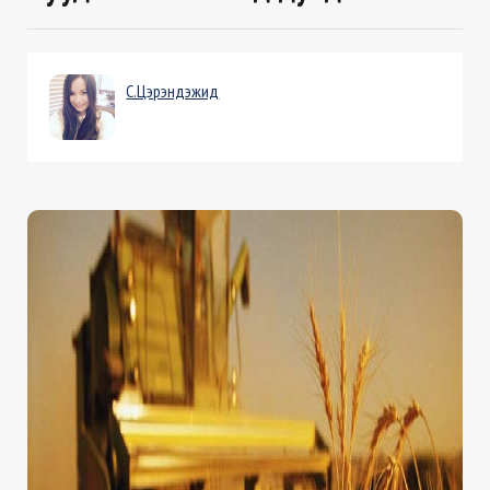
С.Цэрэндэжид