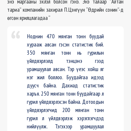
энэ маргааны эхлэл болсон гэнэ. Энэ талаар “Алтан
тариа” компанийн захирал П.Цэнгүүн “Өдрийн сонин”-д
өгсөн ярилцлагадаа “
Ноднин 470 мянган тонн буудай
хурааж авсан гэсэн статистик бий.
350 мянган тонн нь гурилын
үйлдвэрлэлд тэнцэнэ гээд
урамшуулал авсан. Тэр үеэс хойш яг
нэг жил боллоо. Буудайгаа идээд
дуусч байна. Дахиад статистик
харъя. 250 мянган тонн буудайгаар л
гурил үйлдвэрлэсэн байна. Дотоодын
үйлдвэрлэгчид 200 мянган тонн
гурил л үйлдвэрлэж хэрэглэгчдэд
нийлүүлж. Тэгэхээр урамшуулал