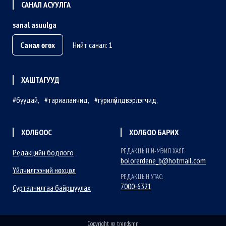
САНАЛ АСУУЛГА
sanal asuulga
Санал өгөх
Нийт санал: 1
ХАШТАГУУД
буудай
тариаланчид
гурилүйлдвэрлэгчид
ХОЛБООС
ХОЛБОО БАРИХ
РЕДАКЦЫН И-МЭИЛ ХАЯГ:
Редакцийн бодлого
bolorerdene_b@hotmail.com
Үйлчилгээний нөхцөл
РЕДАКЦЫН УТАС:
7000-6321
Сурталчилгаа байршуулах
Copyright © trends.mn