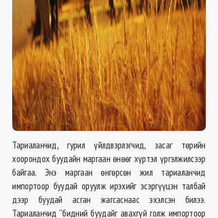
Тариаланчид, гурил үйлдвэрлэгчид, засаг төрийн
хоорондох буудайн маргаан өнөөг хүртэл үргэлжилсээр
байгаа. Энэ маргаан өнгөрсөн жил тариаланчид
импортоор буудай оруулж ирэхийг эсэргүүцэн талбай
дээр буудай асган жагсаснаас эхэлсэн билээ.
Тариаланчид “бидний буудайг авахгүй голж импортоор