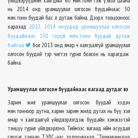
үйлдвэрүүдийн хаягдлыг 60 мян.тонн гэж үзвэл цаана
нь 2014 онд урамшуулал олгосон буудайнаас 50
мян.тонн буудай бас л дутаж байна. Дээрх тооцооноос
харахад
2012, 2014 онуудад урамшуулал олгосон
буудайнаас 150 гаруй мян.тонн буудай дутаж
байгаа
бол 2013 онд ямар ч хаягдалгүй урамшуулал
олгосон буудай тэр чигтээ гурил болсон нь харагдаж
байна.
Урамшуулал олгосон буудайнаас яагаад дутдаг вэ
Зарим жил урамшуулал олгосон буудай хэдэн
мян.тонноор дутна, харин зарим жилд дутах нь бүү хэл
ямар ч хаягдалгүй үйлдвэрлэгдэж буудайн хэмжээтэй
тэнцүү гурил үйлдвэрлэнэ. Тиймээс яагаад ийм асуудал
гардаг талаар ТЭДС-аас тодруулахад “Тариаланчдад