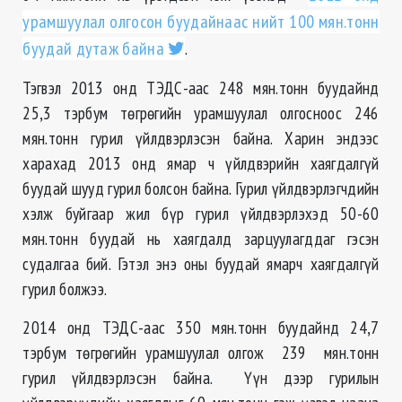
урамшуулал олгосон буудайнаас нийт 100 мян.тонн
буудай дутаж байна
.
Тэгвэл 2013 онд ТЭДС-аас 248 мян.тонн буудайнд
25,3 тэрбум төгрөгийн урамшуулал олгосноос 246
мян.тонн гурил үйлдвэрлэсэн байна. Харин эндээс
харахад 2013 онд ямар ч үйлдвэрийн хаягдалгүй
буудай шууд гурил болсон байна. Гурил үйлдвэрлэгчдийн
хэлж буйгаар жил бүр гурил үйлдвэрлэхэд 50-60
мян.тонн буудай нь хаягдалд зарцуулагддаг гэсэн
судалгаа бий. Гэтэл энэ оны буудай ямарч хаягдалгүй
гурил болжээ.
2014 онд ТЭДС-аас 350 мян.тонн буудайнд 24,7
тэрбум төгрөгийн урамшуулал олгож 239 мян.тонн
гурил үйлдвэрлэсэн байна. Үүн дээр гурилын