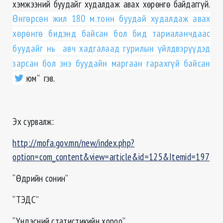
хэмжээний буудайг худалдаж авах хөрөнгө байдаггүй.
Өнгөрсөн жил 180 м.тонн буудай худалдаж авах
хөрөнгө бидэнд байсан бол бид тариаланчдаас
буудайг нь авч хадгалаад гурилын үйлдвэрүүдэд
зарсан бол энэ буудайн маргаан гарахгүй байсан
юм” гэв.
Эх сурвалж:
http://mofa.gov.mn/new/index.php?
option=com_content&view=article&id=125&Itemid=197
“Өдрийн сонин”
“ТЭДС”
“Үндэсний статистикийн хороо”