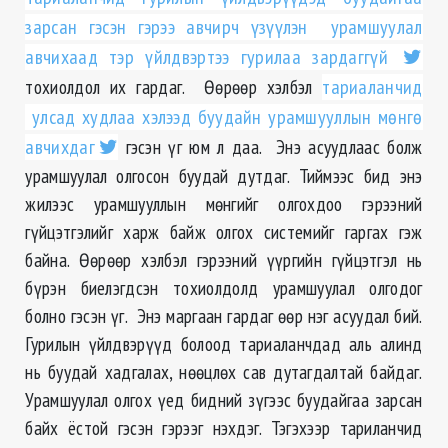
зарсан гэсэн гэрээ авчирч үзүүлэн урамшуулал
авчихаад тэр үйлдвэртээ гурилаа зардаггүй
тохиолдол их гардаг. Өөрөөр хэлбэл
тариаланчид
улсад худлаа хэлээд буудайн урамшууллын мөнгө
авчихдаг
гэсэн үг юм л даа. Энэ асуудлаас болж
урамшуулал олгосон буудай дутдаг. Тиймээс бид энэ
жилээс урамшууллын мөнгийг олгохдоо гэрээний
гүйцэтгэлийг харж байж олгох системийг гаргах гэж
байна. Өөрөөр хэлбэл гэрээний үүргийн гүйцэтгэл нь
бүрэн биелэгдсэн тохиолдолд урамшуулал олгодог
болно гэсэн үг. Энэ маргаан гардаг өөр нэг асуудал бий.
Гурилын үйлдвэрүүд болоод тариаланчдад аль алинд
нь буудай хадгалах, нөөцлөх сав дутагдалтай байдаг.
Урамшуулал олгох үед бидний зүгээс буудайгаа зарсан
байх ёстой гэсэн гэрээг нэхдэг. Тэгэхээр тариланчид