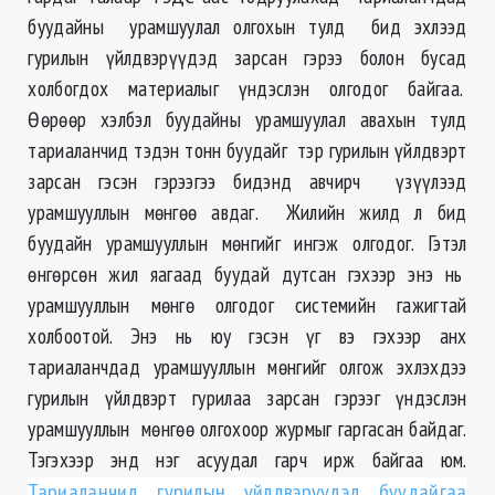
буудайны урамшуулал олгохын тулд бид эхлээд
гурилын үйлдвэрүүдэд зарсан гэрээ болон бусад
холбогдох материалыг үндэслэн олгодог байгаа.
Өөрөөр хэлбэл буудайны урамшуулал авахын тулд
тариаланчид тэдэн тонн буудайг тэр гурилын үйлдвэрт
зарсан гэсэн гэрээгээ бидэнд авчирч үзүүлээд
урамшууллын мөнгөө авдаг. Жилийн жилд л бид
буудайн урамшууллын мөнгийг ингэж олгодог. Гэтэл
өнгөрсөн жил яагаад буудай дутсан гэхээр энэ нь
урамшууллын мөнгө олгодог системийн гажигтай
холбоотой. Энэ нь юу гэсэн үг вэ гэхээр анх
тариаланчдад урамшууллын мөнгийг олгож эхлэхдээ
гурилын үйлдвэрт гурилаа зарсан гэрээг үндэслэн
урамшууллын мөнгөө олгохоор журмыг гаргасан байдаг.
Тэгэхээр энд нэг асуудал гарч ирж байгаа юм.
Тариаланчид гурилын үйлдвэрүүдэд буудайгаа