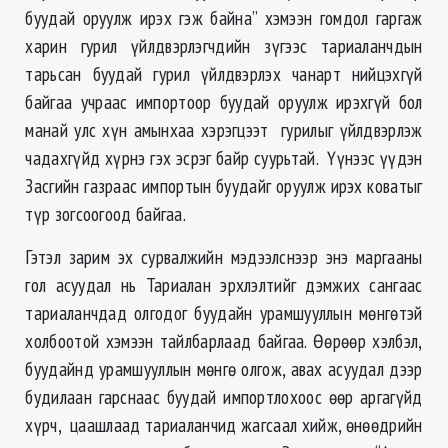
буудай оруулж ирэх гэж байна” хэмээн гомдол гаргаж
харин гурил үйлдвэрлэгчдийн зүгээс тариаланчдын
тарьсан буудай гурил үйлдвэрлэх чанарт нийцэхгүй
байгаа учраас импортоор буудай оруулж ирэхгүй бол
манай улс хүн амынхаа хэрэгцээт гурилыг үйлдвэрлэж
чадахгүйд хүрнэ гэх эсрэг байр суурьтай. Үүнээс үүдэн
Засгийн газраас импортын буудайг оруулж ирэх коватыг
түр зогсоогоод байгаа.
Гэтэл зарим эх сурвалжийн мэдээлснээр энэ маргааны
гол асуудал нь Тариалан эрхлэлтийг дэмжих сангаас
тариаланчдад олгодог буудайн урамшууллын мөнгөтэй
холбоотой хэмээн тайлбарлаад байгаа. Өөрөөр хэлбэл,
буудайнд урамшууллын мөнгө олгож, авах асуудал дээр
будилаан гарснаас буудай импортлохоос өөр аргагүйд
хүрч, цаашлаад тариаланчид жагсаал хийж, өнөөдрийн