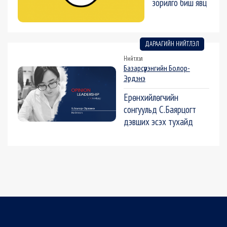
зорилго биш явц
ДАРААГИЙН НИЙТЛЭЛ
Нийтлэл
Базарсүрэнгийн Болор-
Эрдэнэ
Ерөнхийлөгчийн
сонгуульд С.Баярцогт
дэвших эсэх тухайд