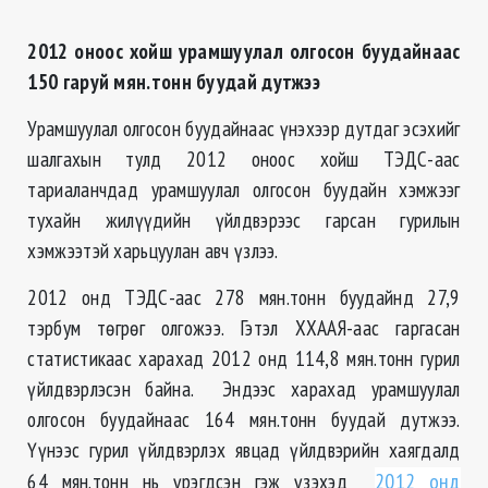
2012 оноос хойш урамшуулал олгосон буудайнаас
150 гаруй мян.тонн буудай дутжээ
Урамшуулал олгосон буудайнаас үнэхээр дутдаг эсэхийг
шалгахын тулд 2012 оноос хойш ТЭДС-аас
тариаланчдад урамшуулал олгосон буудайн хэмжээг
тухайн жилүүдийн үйлдвэрээс гарсан гурилын
хэмжээтэй харьцуулан авч үзлээ.
2012 онд ТЭДС-аас 278 мян.тонн буудайнд 27,9
тэрбум төгрөг олгожээ. Гэтэл ХХААЯ-аас гаргасан
статистикаас харахад 2012 онд 114,8 мян.тонн гурил
үйлдвэрлэсэн байна. Эндээс харахад урамшуулал
олгосон буудайнаас 164 мян.тонн буудай дутжээ.
Үүнээс гурил үйлдвэрлэх явцад үйлдвэрийн хаягдалд
64 мян.тонн нь үрэгдсэн гэж үзэхэд
2012 онд