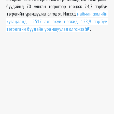
буудайнд 70 мянган төгрөгөөр тооцож 24,7 тэрбум
төгрөгийн урамшуулал олгодог. Ингээд
найман жилийн
хугацаанд 5517 аж ахуй нэгжид 128,9 тэрбум
төгрөгийн буудайн урамшуулал олгожээ
.