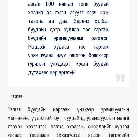
авсан 100 мянган тонн буудай
хаачив аа гэсэн асуулт гарч ирж
таарна аа даа. Өөрөөр хэлбэл
буудайн дээр худлаа тоо гаргаж
буудайн урамшуулалыг олгодог.
Мэдээж худлаа тоо гаргаж
урамшуулал илүү олгосон болохоор
гурилын үйлдвэрт ирсэн буудай
дутахаас өөр аргагүй
” гэжээ.
Тэгвэл буудайн маргаан үнэхээр урамшууллын
мөнгөнөөс үүдэлтэй юу, буудайнд урамшууллын мөнгө
хэрхэн хэзээнээс олгож эхэлсэн, өнөөдрийг хүртэл
улсаас тариалан эрхлэгчдэд хэдэн төгрөгийн