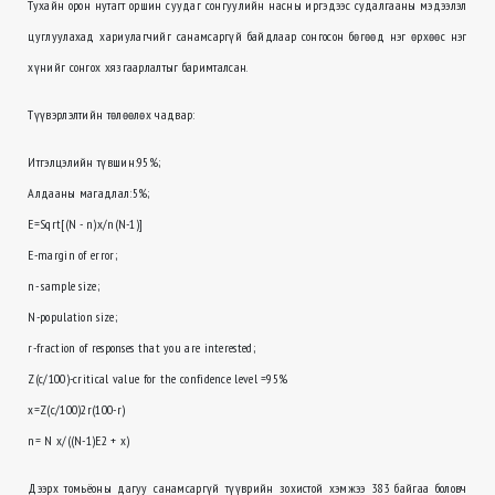
Тухайн орон нутагт оршин суудаг сонгуулийн насны иргэдээс судалгааны мэдээлэл
цуглуулахад хариулагчийг санамсаргүй байдлаар сонгосон бөгөөд нэг өрхөөс нэг
хүнийг сонгох хязгаарлалтыг баримталсан.
Түүвэрлэлтийн төлөөлөх чадвар:
Итгэлцэлийн түвшин:95%;
Алдааны магадлал:5%;
E=Sqrt[(N - n)x/n(N-1)]
E-margin of error;
n- sample size;
N-population size;
r-fraction of responses that you are interested;
Z(c/100)-critical value for the confidence level =95%
x=Z(c/100)2r(100-r)
n= N x/((N-1)E2 + x)
Дээрх томьёоны дагуу санамсаргүй түүврийн зохистой хэмжээ 383 байгаа боловч