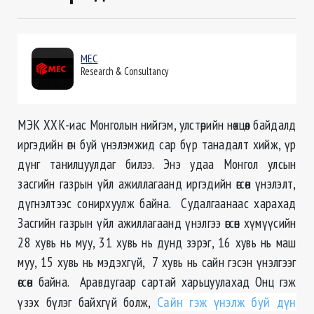
MEC
Research & Consultancy
MЭК ХХК-иас Монголын нийгэм, улстөрийн нөхцөл байдалд
иргэдийн өгч буй үнэлэмжид сар бүр танадалт хийж, үр
дүнг танилцуулдаг билээ. Энэ удаа Монгол улсын
засгийн газрын үйл ажиллагаанд иргэдийн өгсөн үнэлэлт,
дүгнэлтээс сонирхуулж байна. Судалгаанаас харахад
Засгийн газрын үйл ажиллагаанд үнэлгээ өгсөн хүмүүсийн
28 хувь нь муу, 31 хувь нь дунд зэрэг, 16 хувь нь маш
муу, 15 хувь нь мэдэхгүй, 7 хувь нь сайн гэсэн үнэлгээг
өгсөн байна. Аравдугаар сартай харьцуулахад Онц гэж
үзэх бүлэг байхгүй болж,
Сайн гэж үнэлж буй дүн