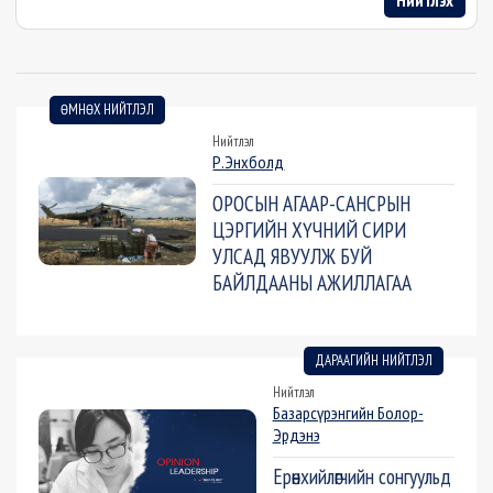
Нийтлэх
ӨМНӨХ НИЙТЛЭЛ
Нийтлэл
Р.Энхболд
ОРОСЫН АГААР-САНСРЫН
ЦЭРГИЙН ХҮЧНИЙ СИРИ
УЛСАД ЯВУУЛЖ БУЙ
БАЙЛДААНЫ АЖИЛЛАГАА
ДАРААГИЙН НИЙТЛЭЛ
Нийтлэл
Базарсүрэнгийн Болор-
Эрдэнэ
Ерөнхийлөгчийн сонгуульд