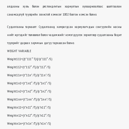
алдааны хувь болон респондентын хариултын хуваарилалтаас шалтгаалан
санамсаргүй түүврийн зохистой хэмжээг 1002 болгон нэмсэн болно.
Судалгааны тархаалт: Судалгаанд хамрагдсан хариулагчдын сонгуулийн насны
нийт иргэдийг төлөөлөл болох чадамжийг нэмэгдүүлэх зорилгоор судалгааны бодит
түүврийг дараах зарчмын дагуу тархаасан болно.
WEIGHT VARIABLE
Weight111=((t”111″ T)⁄)/(s”111″ ⁄S)
Weight112=(t”112″ ⁄T)/(s”112″ ⁄S)
Weight11n=(t”11n” ⁄T)/(s”11n” ⁄S)
Weight1n1=(t”1n1″ ⁄T)/(s”1n1″ ⁄S)
Weight1n2=(t”1n2″ ⁄T)/(s”1n2″ ⁄S)
Weight1nn=(t”1nn” ⁄T)/(s”1nn” ⁄S)
Weightn11=(t”n11″ ⁄T)/(s”n11″ ⁄S)
Weightn12=(t”n12″ ⁄T)/(s”n12″ ⁄S)
Weightn1n=(t”n1n” ⁄T)/(s”n1n” ⁄S)