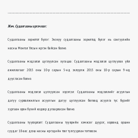
------------------------------------------------------------------------------------------------------------------------
Жич. Судалгааны аргачлал:
Судалгааны зорилтот бүлэг: Энэхүү судалгааны зорилтод бүлэг нь сонгуулийн
насны Монгол Улсын иргэн байсан болно.
Судалгааны мэдээлэл цуглуулсан хугацаа: Судалгааны мэдээлэл цуглуулах үйл
ажиллагааг 2015 оны 10-р сарын 5-нд эхлүүлж 2015 оны 10-р сарын 9-нд
дуусгасан болно.
Судалгааны мэдээлэл цуглуулсан хэрэгсэл: Судалгааны мэдээллийг асуулгын
дагуу сурвалжилгын асуулгын дагуу цуглуулсан бөгөөд асуулга тус бүрийг
зургаан орон бүхий кодоор дугаарласан болно.
Судалгааны түүвэрлэлт: Судалгааны түүврийн хэмжээг дүүрэг, хороонд оршин
суудаг 18-аас дээш насны иргэдийн тоог тулгуурлан тогтоосон.