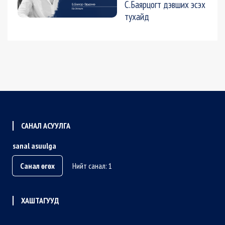
С.Баярцогт дэвших эсэх
тухайд
САНАЛ АСУУЛГА
sanal asuulga
Санал өгөх
Нийт санал: 1
ХАШТАГУУД