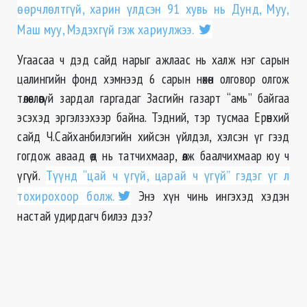
өөрчлөлтгүй, харин үлдсэн 91 хувь нь Дунд, Муу,
Маш муу, Мэдэхгүй гэж хариулжээ.
Угаасаа ч дэд сайд нарыг ажлаас нь халж нэг сарын
цалингийн фонд хэмнээд 6 сарын нөхөн олговор олгож
төлөвлөөгүй зардал гаргадаг Засгийн газарт “амь” байгаа
эсэхэд эргэлзэхээр байна. Тэдний, тэр тусмаа Ерөнхий
сайд Ч.Сайханбилэгийн хийсэн үйлдэл, хэлсэн үг гээд
гогдож аваад өөд нь татчихмаар, өөлж баалчихмаар юу ч
үгүй.
Түүнд “цай ч үгүй, царай ч үгүй” гэдэг үг л
тохирохоор болж.
Энэ хүн чинь ингэхэд хэдэн
настай удирдагч билээ дээ?