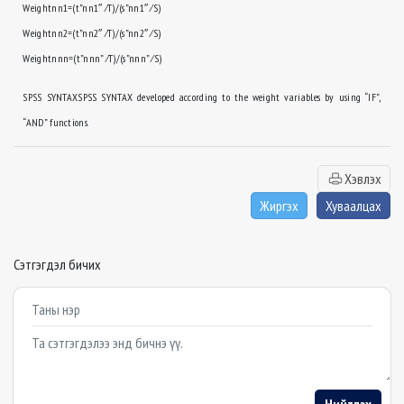
Weightnn1=(t”nn1″ ⁄T)/(s”nn1″ ⁄S)
Weightnn2=(t”nn2″ ⁄T)/(s”nn2″ ⁄S)
Weightnnn=(t”nnn” ⁄T)/(s”nnn” ⁄S)
SPSS SYNTAXSPSS SYNTAX developed according to the weight variables by using “IF”,
“AND” functions.
Хэвлэх
Жиргэх
Хуваалцах
Сэтгэгдэл бичих
Example textarea