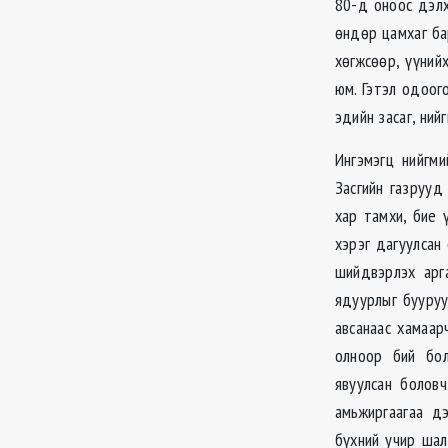
80-д оноос дэлх
өндөр цамхаг ба
хөгжсөөр, үүний
юм. Гэтэл одоог
эдийн засаг, ний
Ингэмэгц нийгм
Засгийн газрууд
хар тамхи, бие 
хэрэг дагуулсан
шийдвэрлэх арг
ядуурлыг бууруу
авсанаас хамаа
олноор бий бол
явуулсан болов
амьжиргаагаа д
бүхний учир ша