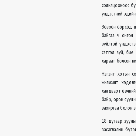
солилцооноос бү
үндэстний эдийн
Зөвхөн өөрсөд 
байгаа ч онгон
зүйлтэй үндэст
сэтгэл зүй, бие
хараат болсон ни
Нэгэнт хотын с
жилжилт хөдөлг
халдварт өвчний 
байр, орон сууц
захиргаа болон 
18 дугаар зууны
засаглалын бүтэ