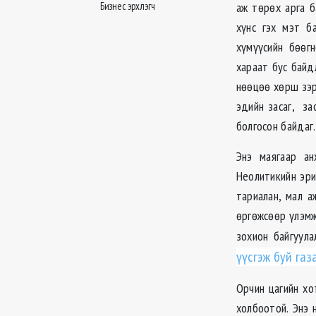
Бизнес эрхлэгч
аж төрөх арга б
хүнс гэх мэт б
хүмүүсийн бөөг
хараат бус байд
нөөцөө хөрш зэр
эдийн засаг, за
болгосон байдаг.
Энэ маягаар а
Неолитикийн эри
тариалан, мал 
өргөжсөөр үлэмж
зохион байгуула
үүсгэж буй газ
Орчин цагийн хо
холбоотой. Энэ 