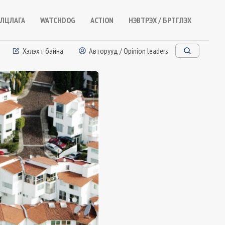
ЛЦЛАГА
WATCHDOG
ACTION
НЭВТРЭХ / БҮРТГҮҮЛЭХ
Хэлэх үг байна
Авторууд / Opinion leaders