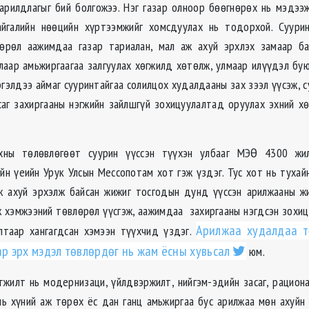
арилдлагыг бий болгожээ. Нэг газар олноор бөөгнөрөх нь мэдээж
айгалийн нөөцийн хүртээмжийг хомсдуулах нь тодорхой. Суурин
нөрөл аажимдаа газар тариалан, мал аж ахуй эрхлэх замаар ба
лаар амьжиргаагаа залгуулах хөгжилд хөтөлж, улмаар илүүдэл бу
гэлдээ аймаг сууринтайгаа солилцох худалдааны зах зээл үүсэж, 
саг захиргааны нэгжийн зайлшгүй зохицуулалтад оруулах эхний х
нхны төлөвлөгөөт суурин үүссэн түүхэн улбааг МЭӨ 4300 жи
йн үеийн Урук Улсын Мессопотам хот гэж үздэг. Тус хот нь тухайн
аж ахуй эрхэлж байсан жижиг тосгодын дунд үүссэн арилжааны ж
 хэмжээний төвлөрөл үүсгэж, аажимдаа захиргааны нэгдсэн зохи
Арилжаа худалдаа т
лтаар хангагдсан хэмээн түүхчид үздэг.
ар эрх мэдэл төвлөрдөг нь жам ёсны хувьсал
юм.
тжилт нь модернизаци, үйлдвэржилт, нийгэм-эдийн засаг, рацион
нь хүний аж төрөх ёс дан ганц амьжиргаа бус арилжаа мөн ахуйн