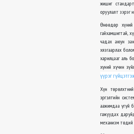
жишиг стандарт
оруулалт зэрэг 
Өнөөдөр хүний 
гайхамшигтай, х
чадах аюун зан
хязгаарлах боло
харилцааг аль б
хүний хүчин зү
үүрэг гүйцэтг
Хүн төрөлхтний
эргэлтийн систе
аажимдаа үгүй б
гажуудах даруйд
механизм төдий 