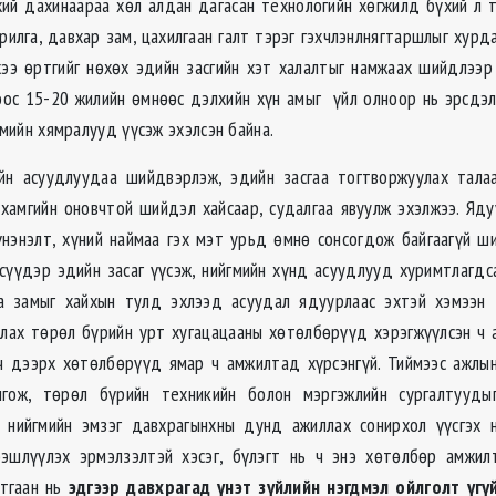
ий дахинаараа хөл алдан дагасан технологийн хөгжилд бүхий л
рилга, давхар зам, цахилгаан галт тэрэг гэхчлэнлнягтаршлыг хурда
хээ өртгийг нөхөх эдийн засгийн хэт халалтыг намжаах шийдлээр
оос 15-20 жилийн өмнөөс дэлхийн хүн амыг үйл олноор нь эрсдэ
гмийн хямралууд үүсэж эхэлсэн байна.
ийн асуудлуудаа шийдвэрлэж, эдийн засгаа тогтворжуулах тала
 хамгийн оновчтой шийдэл хайсаар, судалгаа явуулж эхэлжээ. Ядуу
үнэнэлт, хүний наймаа гэх мэт урьд өмнө сонсогдож байгаагүй ш
 сүүдэр эдийн засаг үүсэж, нийгмийн хүнд асуудлууд хуримтлагдс
а замыг хайхын тулд эхлээд асуудал ядуурлаас эхтэй хэмээн 
лах төрөл бүрийн урт хугацацааны хөтөлбөрүүд хэрэгжүүлсэн ч 
рч дээрх хөтөлбөрүүд ямар ч амжилтад хүрсэнгүй. Тиймээс ажлы
гож, төрөл бүрийн техникийн болон мэргэжлийн сургалтууды
ч нийгмийн эмзэг давхрагынхны дунд ажиллах сонирхол үүсгэх н
ээшлүүлэх эрмэлзэлтэй хэсэг, бүлэгт нь ч энэ хөтөлбөр амжилт
лтгаан нь
эдгээр давхрагад үнэт зүйлийн нэгдмэл ойлголт үгү