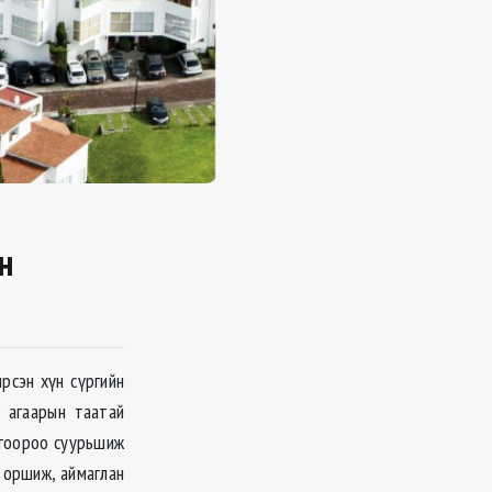
н
рсэн хүн сүргийн
г агаарын таатай
мгоороо суурьшиж
 оршиж, аймаглан