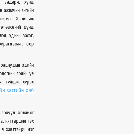
м задарч, хүнд
н ажилчин ангийн
вирчээ. Харин аж
хөтөлсөний дүнд
эл, эдийн засаг,
хирагдахаас өөр
порациудын эдийн
ологийн эрийн үе
ыг гүйцэж хүрэх
йн засгийн хаб
члэлүүд холимог
а, нягтаршил гэх
ч хавтгайрч, нэг