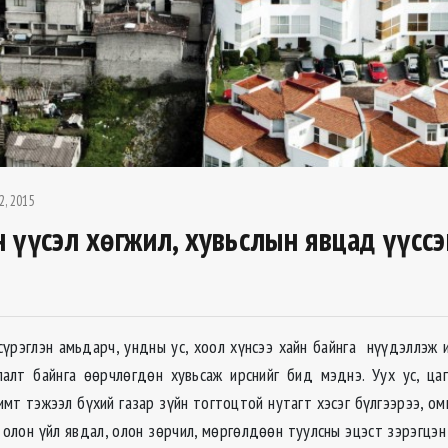
2, 2015
 үүсэл хөгжил, хувьслын явцад үүссэ
 сүрэглэн амьдарч, ундны ус, хоол хүнсээ хайн байнга нүүдэллэж и
лалт байнга өөрчлөгдөн хувьсаж ирснийг бид мэднэ. Уух ус, ца
имт тэжээл бүхий газар зүйн тогтоцтой нутагт хэсэг бүлгээрээ, о
г олон үйл явдал, олон зөрчил, мөргөлдөөн туулсны эцэст зэрэгцэн