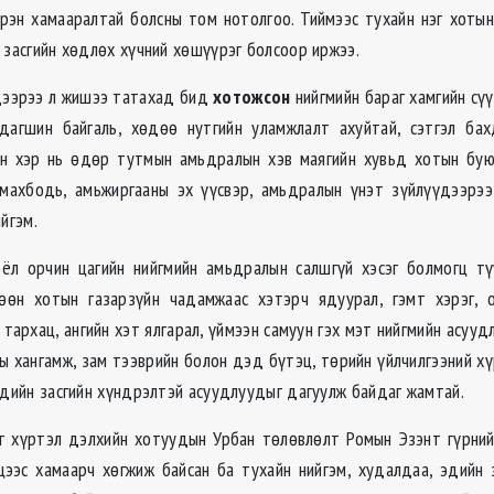
рэн хамааралтай болсны том нотолгоо. Тиймээс тухайн нэг хотын
 засгийн хөдлөх хүчний хөшүүрэг болсоор иржээ.
дээрээ л жишээ татахад бид
хотожсон
нийгмийн бараг хамгийн сү
 дагшин байгаль, хөдөө нутгийн уламжлалт ахуйтай, сэтгэл бах
эн хэр нь өдөр тутмын амьдралын хэв маягийн хувьд хотын бую
 махбодь, амьжиргааны эх үүсвэр, амьдралын үнэт зүйлүүдээрэ
йгэм.
оёл орчин цагийн нийгмийн амьдралын салшгүй хэсэг болмогц тү
өөн хотын газарзүйн чадамжаас хэтэрч ядуурал, гэмт хэрэг, 
тархац, ангийн хэт ялгарал, үймээн самуун гэх мэт нийгмийн асууд
ны хангамж, зам тээврийн болон дэд бүтэц, төрийн үйлчилгээний хү
эдийн засгийн хүндрэлтэй асуудлуудыг дагуулж байдаг жамтай.
г хүртэл дэлхийн хотуудын Урбан төлөвлөлт Ромын Эзэнт гүрни
цээс хамаарч хөгжиж байсан ба тухайн нийгэм, худалдаа, эдийн 