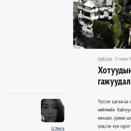
Нийтлэл
12 сарын 0
Хотуудын
гажуудал
Үүссэн цагаасаа
нийгмийн байгуу
нөхцөл, үржил ш
үлдсэн хүн сүрэ
Ц.Уянга