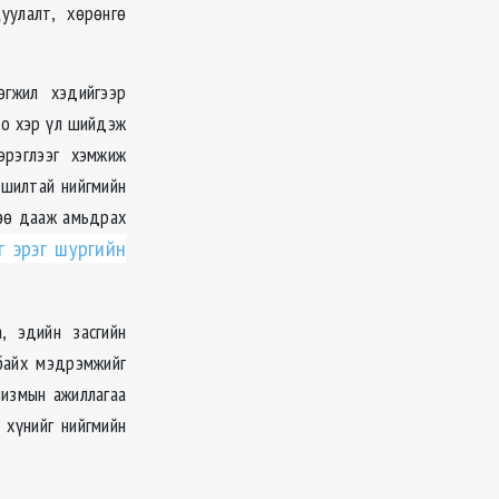
уулалт, хөрөнгө
өгжил хэдийгээр
оо хэр үл шийдэж
эрэглээг хэмжиж
ршилтай нийгмийн
гөө дааж амьдрах
г эрэг шургийн
, эдийн засгийн
 байх мэдрэмжийг
низмын ажиллагаа
 хүнийг нийгмийн