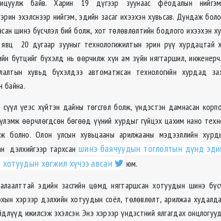
хицуулж байв. Харин 19 дүгээр зуунаас фёодалын нийгэ
эрин эхэлснээр нийгэм, эдийн засаг ихээхэн хувьсав. Дундаж боло
сан шинэ бүсчлэл бий болж, хот төлөвлөлтийн бодлого ихээхэн ху
 явц 20 дугаар зууныг технологижилтын эрин рүү хурдацтай 
йн бүтцийг бүхэлд нь өөрчилж хүн ам зүйн нягтаршил, инженерчл
улалтын хувьд бүхэлдээ автоматжсан технологийн хурдад за
н байна.
 сүүл үеэс хүйтэн дайны төгсгөл болж, үндэстэн дамнасан кор
 үлэмж өөрчлөгдсөн бөгөөд үүний хурдыг гүйцэх цахим нано техн
эж болно. Олон улсын хувьцааны арилжааны мэдээллийн хурд
шинэ баячуудын тоглолтын дүнд эди
сан дэлхийгээр тархсан
 хотуудын хөгжил хүчээ авсан
юм.
халаалттай эдийн засгийн цөмд нягтаршсан хотуудын шинэ бүс
охын хэрээр дэлхийн хотуудын соёл, төлөвлөлт, арилжаа худалда
йдлүүд ижилсэж эхэлсэн. Энэ хэрээр үндэстний ялгагдах онцлогууд 