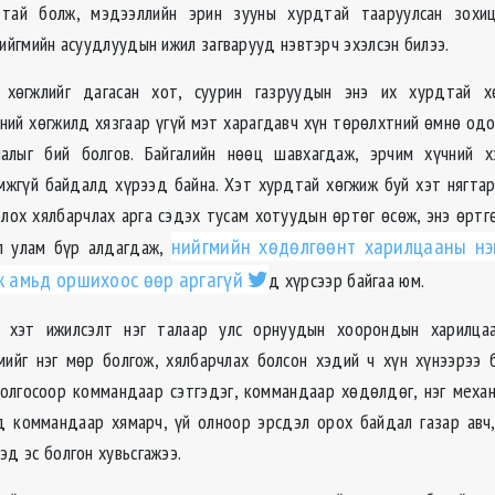
тай болж, мэдээллийн эрин зууны хурдтай тааруулсан зохиц
нийгмийн асуудлуудын ижил загварууд нэвтэрч эхэлсэн билээ.
хөгжлийг дагасан хот, суурин газруудын энэ их хурдтай х
үний хөгжилд хязгаар үгүй мэт харагдавч хүн төрөлхтний өмнө од
алыг бий болгов. Байгалийн нөөц шавхагдаж, эрчим хүчний х
мжгүй байдалд хүрээд байна. Хэт хурдтай хөгжиж буй хэт нягта
олох хялбарчлах арга сэдэх тусам хотуудын өртөг өсөж, энэ өрт
нийгмийн хөдөлгөөнт харилцааны нэ
йл улам бүр алдагдаж,
эж амьд оршихоос өөр аргагүй
д хүрсээр байгаа юм.
 хэт ижилсэлт нэг талаар улс орнуудын хоорондын харилцаа
мийг нэг мөр болгож, хялбарчлах болсон хэдий ч хүн хүнээрээ
олгосоор коммандаар сэтгэдэг, коммандаар хөдөлдөг, нэг меха
 коммандаар хямарч, үй олноор эрсдэл орох байдал газар авч,
эд эс болгон хувьсгажээ.