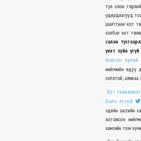
тул олон төрлий
удирдлагууд тол
шалтгаан хот т
хэлбэл хот төл
салан тусгаар
үнэт зүйл үгүй
болсон хүний
нийгмийн ядуу д
соёлтой, аливаа 
Хот төлөвлөлт
байх ёстой.
эдийн засгийн х
хотожсон нийгм
хамгийн том хүч