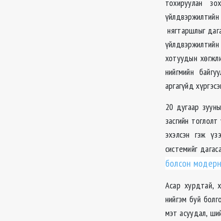
тохируулан зо
үйлдвэржилтийн 
нягтаршлыг дага
үйлдвэржилтийн
хотуудын хөгжли
нийгмийн байгу
аргагүйд хүргэсэ
20 дугаар зууны
засгийн тоглолт
эхэлсэн гэж үз
системийг дага
болсон модерн
Асар хурдтай, 
нийгэм буй болг
мэт асуудал, ши