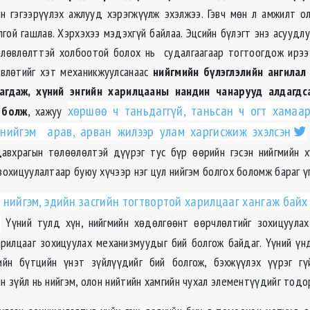
н гэгээрүүлэх ажлууд хэрэгжүүлж эхэлжээ. Гэвч мөн л амжилт ол
гой гашлав. Хэрхэхээ мэдэхгүй байлаа. Эцсийн бүлэгт энэ асуудлу
өлөвлөлттэй холбоотой болох нь судалгаагаар тогтоогдож ирээ
өвлөтийг хэт механикжуулсанаас
нийгмийн бүлэглэлийн ангилал
лагдаж, хүний энгийн харилцааны нандин чанарууд алдагдс
хөршөө ч таньдаггүй, таньсан ч огт хамаар
 болж
, хажуу
 нийгэм арав, арван жилээр улам харгисжиж эхэлсэн
авхрагын төлөөлөлтэй дүүрэг тус бүр өөрийн гэсэн нийгмийн х
зохицуулалтаар буюу хүчээр нэг цул нийгэм болгох боломж бараг үг
 нийгэм, эдийн засгийн тогтвортой харилцааг хангаж байх
Үүний тулд хүн, нийгмийн хөдөлгөөнт өөрчлөлтийг зохицуулах
арилцааг зохицуулах механизмуудыг бий болгож байдаг. Үүний үнд
ийн бүтцийн үнэт зүйлүүдийг бий болгож, бэхжүүлэх үүрэг гүй
ин зүйл нь нийгэм, олон нийтийн хамгийн чухал элементүүдийг тодо