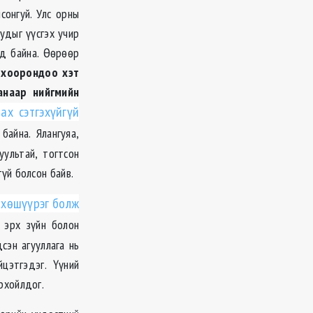
сонгуй. Улс орны
удыг үүсгэх учир
д байна. Өөрөөр
 хоорондоо хэт
анаар нийгмийн
ах сэтгэхүйгүй
байна. Ялангуяа,
уультай, тогтсон
үй болсон байв.
 хөшүүрэг болж
 эрх зүйн болон
сэн агууллага нь
цэтгэдэг. Үүний
рхойлдог.