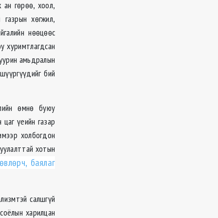
 ан гөрөө, хоол,
 газрын хөгжил,
йгалийн нөөцөөс
юу хуримтлагдсан
суурин амьдралын
өшүүргүүдийг бий
лийн өмнө буюу
 цаг үеийн газар
имээр холбогдон
цуулалттай хотын
өвлөрч, баялаг
ализмтэй салшгүй
 соёлын харилцан