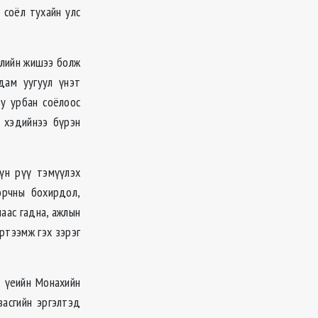
 соёл тухайн улс
үлийн жишээ болж
дам уугуул үнэт
у урбан соёлоос
э хэдийнээ бүрэн
үн рүү тэмүүлэх
орчны бохирдол,
лаас гадна, ажлын
ртээмж гэх зэрэг
й үеийн Монахийн
засгийн эргэлтэд