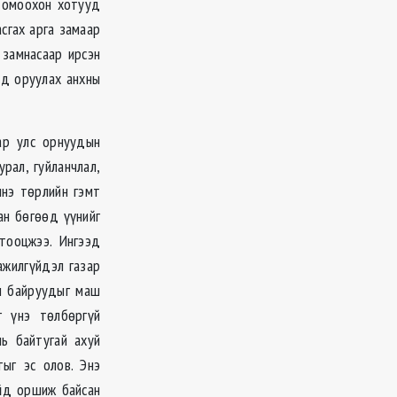
 томоохон хотууд
сгах арга замаар
 замнасаар ирсэн
лд оруулах анхны
ар улс орнуудын
рал, гуйланчлал,
инэ төрлийн гэмт
ан бөгөөд үүнийг
тооцжээ. Ингээд
ажилгүйдэл газар
н байруудыг маш
г үнэ төлбөргүй
ь байтугай ахуй
ыг эс олов. Энэ
й
д оршиж байсан